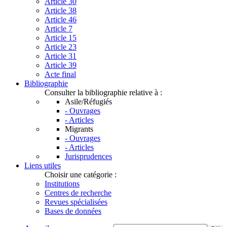
Article 30
Article 38
Article 46
Article 7
Article 15
Article 23
Article 31
Article 39
Acte final
Bibliographie
Consulter la bibliographie relative à :
Asile/Réfugiés
- Ouvrages
- Articles
Migrants
- Ouvrages
- Articles
Jurisprudences
Liens utiles
Choisir une catégorie :
Institutions
Centres de recherche
Revues spécialisées
Bases de données