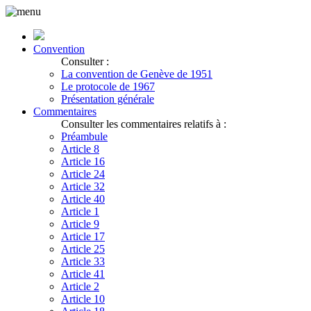
Convention
Consulter :
La convention de Genève de 1951
Le protocole de 1967
Présentation générale
Commentaires
Consulter les commentaires relatifs à :
Préambule
Article 8
Article 16
Article 24
Article 32
Article 40
Article 1
Article 9
Article 17
Article 25
Article 33
Article 41
Article 2
Article 10