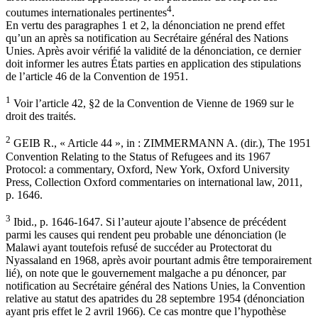
4
coutumes internationales pertinentes
.
En vertu des paragraphes 1 et 2, la dénonciation ne prend effet
qu’un an après sa notification au Secrétaire général des Nations
Unies. Après avoir vérifié la validité de la dénonciation, ce dernier
doit informer les autres États parties en application des stipulations
de l’article 46 de la Convention de 1951.
1
Voir l’article 42, §2 de la Convention de Vienne de 1969 sur le
droit des traités.
2
GEIB R., « Article 44 », in : ZIMMERMANN A. (dir.), The 1951
Convention Relating to the Status of Refugees and its 1967
Protocol: a commentary, Oxford, New York, Oxford University
Press, Collection Oxford commentaries on international law, 2011,
p. 1646.
3
Ibid., p. 1646-1647. Si l’auteur ajoute l’absence de précédent
parmi les causes qui rendent peu probable une dénonciation (le
Malawi ayant toutefois refusé de succéder au Protectorat du
Nyassaland en 1968, après avoir pourtant admis être temporairement
lié), on note que le gouvernement malgache a pu dénoncer, par
notification au Secrétaire général des Nations Unies, la Convention
relative au statut des apatrides du 28 septembre 1954 (dénonciation
ayant pris effet le 2 avril 1966). Ce cas montre que l’hypothèse