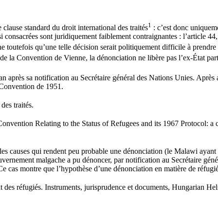
1
 clause standard du droit international des traités
: c’est donc uniqueme
 consacrées sont juridiquement faiblement contraignantes : l’article 44,
 toutefois qu’une telle décision serait politiquement difficile à prendr
de la Convention de Vienne, la dénonciation ne libère pas l’ex-État parti
n après sa notification au Secrétaire général des Nations Unies. Après avo
la Convention de 1951.
des traités.
vention Relating to the Status of Refugees and its 1967 Protocol: a 
 les causes qui rendent peu probable une dénonciation (le Malawi ayant
uvernement malgache a pu dénoncer, par notification au Secrétaire génér
 Ce cas montre que l’hypothèse d’une dénonciation en matière de réfugié
 des réfugiés. Instruments, jurisprudence et documents, Hungarian Hels