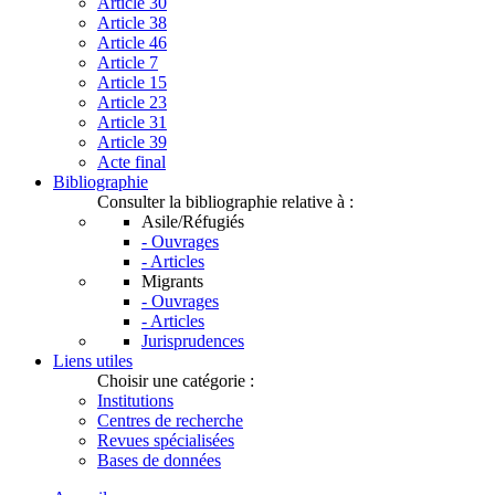
Article 30
Article 38
Article 46
Article 7
Article 15
Article 23
Article 31
Article 39
Acte final
Bibliographie
Consulter la bibliographie relative à :
Asile/Réfugiés
- Ouvrages
- Articles
Migrants
- Ouvrages
- Articles
Jurisprudences
Liens utiles
Choisir une catégorie :
Institutions
Centres de recherche
Revues spécialisées
Bases de données