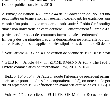
Auteur :
Clémentine Mazille
,
Maître de conférences, UPPA
Date de publication : Mars 2016
À l’image de l’article 43, l’article 44 de la Convention de 1951 est une
peut mettre un terme à son engagement. Cependant, les exigences ainsi
2
ce soit d’un point de vue temporel ou substantiel
. Robin Geiβ souligne
3
dimension universelle de cette dernière
. Conformément à l’article 43 
4
particulier du respect des coutumes internationales pertinentes
.
En vertu des paragraphes 1 et 2, la dénonciation ne prend effet qu’un a
autres États parties en application des stipulations de l’article 46 de 
1
Voir l’article 42, §2 de la Convention de Vienne de 1969 sur le droit 
2
GEIB R., « Article 44 », in : ZIMMERMANN A. (dir.), The 1951 Con
Oxford commentaries on international law, 2011, p. 1646.
3
Ibid., p. 1646-1647. Si l’auteur ajoute l’absence de précédent parmi
après avoir pourtant admis être temporairement lié), on note que le go
du 28 septembre 1954 (dénonciation ayant pris effet le 2 avril 1966).
4
Voir les références citées in FULLERTON M. (dir.), Recueil de droit