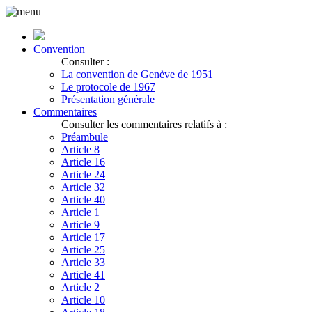
Convention
Consulter :
La convention de Genève de 1951
Le protocole de 1967
Présentation générale
Commentaires
Consulter les commentaires relatifs à :
Préambule
Article 8
Article 16
Article 24
Article 32
Article 40
Article 1
Article 9
Article 17
Article 25
Article 33
Article 41
Article 2
Article 10