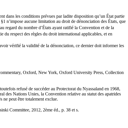
nt dans les conditions prévues par ladite disposition qu’un État partie
 §1 n’impose aucune limitation au droit de dénonciation des États, que
e au regard du nombre d’États ayant ratifié la Convention et de la
e du respect des règles du droit international applicables, et en
ir vérifié la validité de la dénonciation, ce dernier doit informer les
commentary, Oxford, New York, Oxford University Press, Collection
 toutefois refusé de succéder au Protectorat du Nyassaland en 1968,
al des Nations Unies, la Convention relative au statut des apatrides
s ne peut être totalement exclue.
inki Committee, 2012, 2ème éd., p. 38 et s.