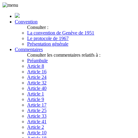
Convention
Consulter :
La convention de Genève de 1951
Le protocole de 1967
Présentation générale
Commentaires
Consulter les commentaires relatifs à :
Préambule
Article 8
Article 16
Article 24
Article 32
Article 40
Article 1
Article 9
Article 17
Article 25
Article 33
Article 41
Article 2
Article 10