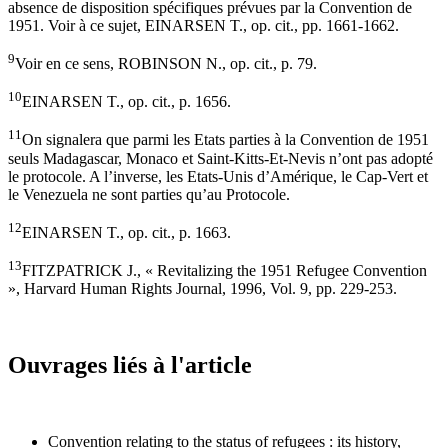
absence de disposition spécifiques prévues par la Convention de
1951. Voir à ce sujet, EINARSEN T., op. cit., pp. 1661-1662.
9
Voir en ce sens, ROBINSON N., op. cit., p. 79.
10
EINARSEN T., op. cit., p. 1656.
11
On signalera que parmi les Etats parties à la Convention de 1951
seuls Madagascar, Monaco et Saint-Kitts-Et-Nevis n’ont pas adopté
le protocole. A l’inverse, les Etats-Unis d’Amérique, le Cap-Vert et
le Venezuela ne sont parties qu’au Protocole.
12
EINARSEN T., op. cit., p. 1663.
13
FITZPATRICK J., « Revitalizing the 1951 Refugee Convention
», Harvard Human Rights Journal, 1996, Vol. 9, pp. 229-253.
Ouvrages liés à l'article
Convention relating to the status of refugees : its history,