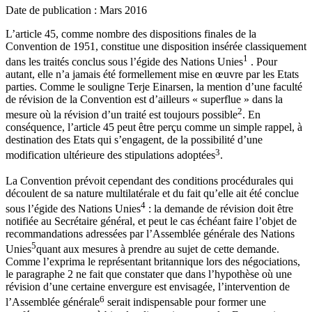
Date de publication : Mars 2016
L’article 45, comme nombre des dispositions finales de la
Convention de 1951, constitue une disposition insérée classiquement
1
dans les traités conclus sous l’égide des Nations Unies
. Pour
autant, elle n’a jamais été formellement mise en œuvre par les Etats
parties. Comme le souligne Terje Einarsen, la mention d’une faculté
de révision de la Convention est d’ailleurs « superflue » dans la
2
mesure où la révision d’un traité est toujours possible
. En
conséquence, l’article 45 peut être perçu comme un simple rappel, à
destination des Etats qui s’engagent, de la possibilité d’une
3
modification ultérieure des stipulations adoptées
.
La Convention prévoit cependant des conditions procédurales qui
découlent de sa nature multilatérale et du fait qu’elle ait été conclue
4
sous l’égide des Nations Unies
: la demande de révision doit être
notifiée au Secrétaire général, et peut le cas échéant faire l’objet de
recommandations adressées par l’Assemblée générale des Nations
5
Unies
quant aux mesures à prendre au sujet de cette demande.
Comme l’exprima le représentant britannique lors des négociations,
le paragraphe 2 ne fait que constater que dans l’hypothèse où une
révision d’une certaine envergure est envisagée, l’intervention de
6
l’Assemblée générale
serait indispensable pour former une