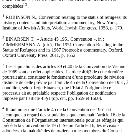
13
complétées
.
1
ROBINSON N., Convention relating to the status of refugees: its
history, contents and interpretation: a commentary, New York,
Institute of Jewish Affairs, World Jewish Congress, 1953, p. 179.
2
EINARSEN T., « Article 45 1951 Convention », in :
ZIMMERMANN A. (dir.), The 1951 Convention Relating to the
Status of Refugees and its 1967 Protocol: a commentary, Oxford,
Oxford University Press, 2011, p. 1652.
3
Les stipulations des articles 39 et 40 de la Convention de Vienne
de 1969 sont en effet applicables. L’article 40§2 de cette dernière
pourrait ainsi constituer le fondement d’une procédure de révision
distincte de celle prévue par l’article 45 de la Convention de 1951, à
condition, selon Terje Einarsen, que l’Etat à l’origine de ce
processus ait au préalable respecté l’obligation de notification
imposée par l’article 45§1 (op. cit., pp. 1659 et 1660).
4
Il faut noter que l’article 45 de la Convention de 1951 est
laconique au regard des stipulations que contenait l’article 16 de la
Constitution de l’Organisation internationale pour les réfugiés qui
précéda la Convention de 1951. Selon l’article 16, les révisions
adoptées à la majorité des deux-tiers par les membres du Conseil