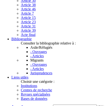
Article 30
Article 38
Article 46
Article 7
Article 15
Article 23
Article 31
Article 39
Acte final
Bibliographie
Consulter la bibliographie relative à :
Asile/Réfugiés
- Ouvrages
- Articles
Migrants
- Ouvrages
- Articles
Jurisprudences
Liens utiles
Choisir une catégorie :
Institutions
Centres de recherche
Revues spécialisées
Bases de données