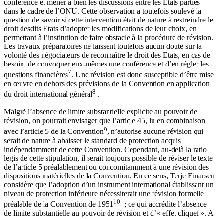
conférence et mener à bien les discussions entre les Etats parties
dans le cadre de l’ONU. Cette observation a toutefois soulevé la
question de savoir si cette intervention était de nature à restreindre le
droit desdits Etats d’adopter les modifications de leur choix, en
permettant à l’institution de faire obstacle à la procédure de révision.
Les travaux préparatoires ne laissent toutefois aucun doute sur la
volonté des négociateurs de reconnaître le droit des Etats, en cas de
besoin, de convoquer eux-mêmes une conférence et d’en régler les
7
questions financières
. Une révision est donc susceptible d’être mise
en œuvre en dehors des prévisions de la Convention en application
8
du droit international général
.
Malgré l’absence de limite substantielle explicite au pouvoir de
révision, on pourrait envisager que l’article 45, lu en combinaison
9
avec l’article 5 de la Convention
, n’autorise aucune révision qui
serait de nature à abaisser le standard de protection acquis
indépendamment de cette Convention. Cependant, au-delà la ratio
legis de cette stipulation, il serait toujours possible de réviser le texte
de l’article 5 préalablement ou concomitamment à une révision des
dispositions matérielles de la Convention. En ce sens, Terje Einarsen
considère que l’adoption d’un instrument international établissant un
niveau de protection inférieure nécessiterait une révision formelle
10
préalable de la Convention de 1951
; ce qui accrédite l’absence
de limite substantielle au pouvoir de révision et d’« effet cliquet ». A