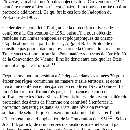
l’inverse, la réalisation d’un des objectifs de la Convention de 1951
peut être menée à bien par la conclusion d’un nouveau traité ou d’un
protocole additionnel. Ce qui fut le cas lors de l’adoption du
Protocole de 1967.
Ce dernier est en effet à l’origine de la dimension universelle
conférée à la Convention de 1951, puisqu’il a pour objet de
remédier aux limites temporelles et géographiques du champ
d’application défini par l’article 1, A, §2 et B. Le Protocole ne
constitue pas pour autant une révision de la Convention, mais un «
Traité successif portant sur la même matière » au sens de l’article 30
de la Convention de Vienne. Il ne lie donc entre eux que les Etats
11
qui ont adopté le Protocole
.
Depuis lors, une proposition a été déposée dans les années 70 pour
établir des règles communes en matière d’asile territorial et donna
lieu à une conférence intergouvernementale en 1977 à Genève. La
procédure n’aboutit toutefois pas, en l’absence de consensus
suffisant entre les Etats. Si les différents traités adoptés en matière de
protection des droits de l’homme ont contribué à renforcer la
protection des réfugiés dans les Etats, une révision resterait
souhaitable selon Terje Einarsen afin notamment d’assurer l’unité
12
d’interprétation et d’application de la Convention de 1951
. Selon
Joan Fitzpatrick, de nombreuses dispositions matérielles sont par
ailleurs désuètes, et mériteraient désormais d’être modifiées ou