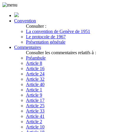
Convention
Consulter :
La convention de Genève de 1951
Le protocole de 1967
Présentation générale
Commentaires
Consulter les commentaires relatifs à :
Préambule
Article 8
Article 16
Article 24
Article 32
Article 40
Article 1
Article 9
Article 17
Article 25
Article 33
Article 41
Article 2
Article 10