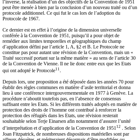
l’inverse, la réalisation d’un des objectifs de la Convention de 1951
peut être menée à bien par la conclusion d’un nouveau traité ou d’un
protocole additionnel. Ce qui fut le cas lors de l’adoption du
Protocole de 1967.
Ce dernier est en effet à l’origine de la dimension universelle
conférée à la Convention de 1951, puisqu’il a pour objet de
remédier aux limites temporelles et géographiques du champ
d’application défini par l’article 1, A, §2 et B. Le Protocole ne
constitue pas pour autant une révision de la Convention, mais un «
Traité successif portant sur la même matière » au sens de l’article 30
de la Convention de Vienne. Il ne lie donc entre eux que les Etats
11
qui ont adopté le Protocole
.
Depuis lors, une proposition a été déposée dans les années 70 pour
établir des règles communes en matière d’asile territorial et donna
lieu à une conférence intergouvernementale en 1977 à Genève. La
procédure n’aboutit toutefois pas, en l’absence de consensus
suffisant entre les Etats. Si les différents traités adoptés en matière de
protection des droits de l’homme ont contribué à renforcer la
protection des réfugiés dans les Etats, une révision resterait
souhaitable selon Terje Einarsen afin notamment d’assurer l’unité
12
d’interprétation et d’application de la Convention de 1951
. Selon
Joan Fitzpatrick, de nombreuses dispositions matérielles sont par
ailleurs désuètes, et mériteraient désormais d’être modifiées ou