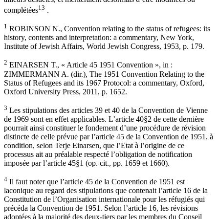
13
complétées
.
1
ROBINSON N., Convention relating to the status of refugees: its
history, contents and interpretation: a commentary, New York,
Institute of Jewish Affairs, World Jewish Congress, 1953, p. 179.
2
EINARSEN T., « Article 45 1951 Convention », in :
ZIMMERMANN A. (dir.), The 1951 Convention Relating to the
Status of Refugees and its 1967 Protocol: a commentary, Oxford,
Oxford University Press, 2011, p. 1652.
3
Les stipulations des articles 39 et 40 de la Convention de Vienne
de 1969 sont en effet applicables. L’article 40§2 de cette dernière
pourrait ainsi constituer le fondement d’une procédure de révision
distincte de celle prévue par l’article 45 de la Convention de 1951, à
condition, selon Terje Einarsen, que l’Etat à l’origine de ce
processus ait au préalable respecté l’obligation de notification
imposée par l’article 45§1 (op. cit., pp. 1659 et 1660).
4
Il faut noter que l’article 45 de la Convention de 1951 est
laconique au regard des stipulations que contenait l’article 16 de la
Constitution de l’Organisation internationale pour les réfugiés qui
précéda la Convention de 1951. Selon l’article 16, les révisions
adoptées à la majorité des deux-tiers par les membres du Conseil