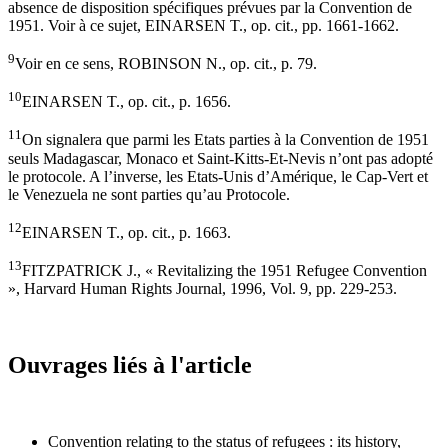
absence de disposition spécifiques prévues par la Convention de
1951. Voir à ce sujet, EINARSEN T., op. cit., pp. 1661-1662.
9
Voir en ce sens, ROBINSON N., op. cit., p. 79.
10
EINARSEN T., op. cit., p. 1656.
11
On signalera que parmi les Etats parties à la Convention de 1951
seuls Madagascar, Monaco et Saint-Kitts-Et-Nevis n’ont pas adopté
le protocole. A l’inverse, les Etats-Unis d’Amérique, le Cap-Vert et
le Venezuela ne sont parties qu’au Protocole.
12
EINARSEN T., op. cit., p. 1663.
13
FITZPATRICK J., « Revitalizing the 1951 Refugee Convention
», Harvard Human Rights Journal, 1996, Vol. 9, pp. 229-253.
Ouvrages liés à l'article
Convention relating to the status of refugees : its history,