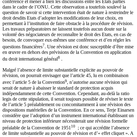
conférence et mener à bien les discussions entre les Etats parties
dans le cadre de l’ONU. Cette observation a toutefois soulevé la
question de savoir si cette intervention était de nature à restreindre le
droit desdits Etats d’adopter les modifications de leur choix, en
permettant à l’institution de faire obstacle à la procédure de révision.
Les travaux préparatoires ne laissent toutefois aucun doute sur la
volonté des négociateurs de reconnaître le droit des Etats, en cas de
besoin, de convoquer eux-mêmes une conférence et d’en régler les
7
questions financières
. Une révision est donc susceptible d’être mise
en œuvre en dehors des prévisions de la Convention en application
8
du droit international général
.
Malgré l’absence de limite substantielle explicite au pouvoir de
révision, on pourrait envisager que l’article 45, lu en combinaison
9
avec l’article 5 de la Convention
, n’autorise aucune révision qui
serait de nature à abaisser le standard de protection acquis
indépendamment de cette Convention. Cependant, au-delà la ratio
legis de cette stipulation, il serait toujours possible de réviser le texte
de l’article 5 préalablement ou concomitamment à une révision des
dispositions matérielles de la Convention. En ce sens, Terje Einarsen
considère que l’adoption d’un instrument international établissant un
niveau de protection inférieure nécessiterait une révision formelle
10
préalable de la Convention de 1951
; ce qui accrédite l’absence
de limite substantielle au pouvoir de révision et d’« effet cliquet ». A