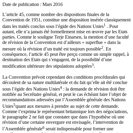
Date de publication : Mars 2016
L’article 45, comme nombre des dispositions finales de la
Convention de 1951, constitue une disposition insérée classiquement
1
dans les traités conclus sous l’égide des Nations Unies
. Pour
autant, elle n’a jamais été formellement mise en œuvre par les Etats
parties. Comme le souligne Terje Einarsen, la mention d’une faculté
de révision de la Convention est d’ailleurs « superflue » dans la
2
mesure où la révision d’un traité est toujours possible
. En
conséquence, l’article 45 peut être perçu comme un simple rappel, à
destination des Etats qui s’engagent, de la possibilité d’une
3
modification ultérieure des stipulations adoptées
.
La Convention prévoit cependant des conditions procédurales qui
découlent de sa nature multilatérale et du fait qu’elle ait été conclue
4
sous l’égide des Nations Unies
: la demande de révision doit être
notifiée au Secrétaire général, et peut le cas échéant faire l’objet de
recommandations adressées par l’Assemblée générale des Nations
5
Unies
quant aux mesures à prendre au sujet de cette demande.
Comme l’exprima le représentant britannique lors des négociations,
le paragraphe 2 ne fait que constater que dans l’hypothèse où une
révision d’une certaine envergure est envisagée, l’intervention de
6
l’Assemblée générale
serait indispensable pour former une