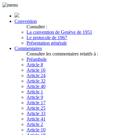
Convention
Consulter :
La convention de Genève de 1951
Le protocole de 1967
Présentation générale
Commentaires
Consulter les commentaires relatifs à :
Préambule
Article 8
Article 16
Article 24
Article 32
Article 40
Article 1
Article 9
Article 17
Article 25
Article 33
Article 41
Article 2
Article 10