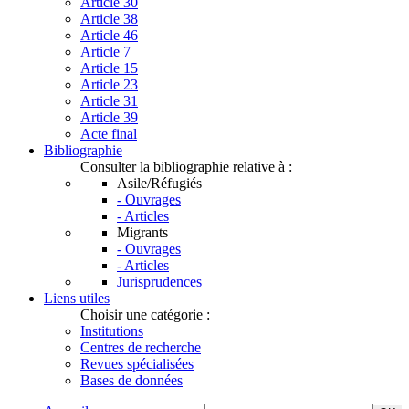
Article 30
Article 38
Article 46
Article 7
Article 15
Article 23
Article 31
Article 39
Acte final
Bibliographie
Consulter la bibliographie relative à :
Asile/Réfugiés
- Ouvrages
- Articles
Migrants
- Ouvrages
- Articles
Jurisprudences
Liens utiles
Choisir une catégorie :
Institutions
Centres de recherche
Revues spécialisées
Bases de données