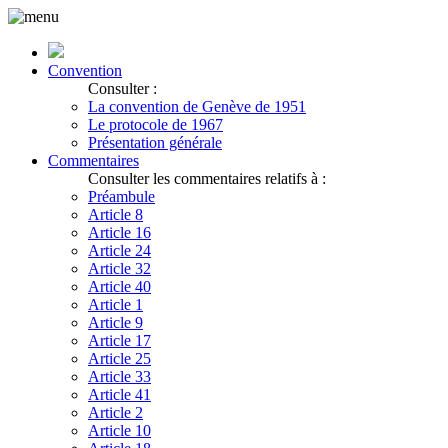
Convention
Consulter :
La convention de Genève de 1951
Le protocole de 1967
Présentation générale
Commentaires
Consulter les commentaires relatifs à :
Préambule
Article 8
Article 16
Article 24
Article 32
Article 40
Article 1
Article 9
Article 17
Article 25
Article 33
Article 41
Article 2
Article 10