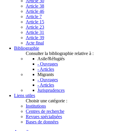
Article 30
Article 38
Article 46
Article 7
Article 15
Article 23
Article 31
Article 39
Acte final
Bibliographie
Consulter la bibliographie relative à :
Asile/Réfugiés
- Ouvrages
- Articles
Migrants
- Ouvrages
- Articles
Jurisprudences
Liens utiles
Choisir une catégorie :
Institutions
Centres de recherche
Revues spécialisées
Bases de données