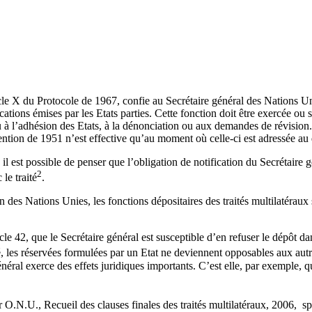
le X du Protocole de 1967, confie au Secrétaire général des Nations Unie
ations émises par les Etats parties. Cette fonction doit être exercée ou 
 ou à l’adhésion des Etats, à la dénonciation ou aux demandes de révisio
tion de 1951 n’est effective qu’au moment où celle-ci est adressée au 
 il est possible de penser que l’obligation de notification du Secrétaire 
2
le traité
.
 des Nations Unies, les fonctions dépositaires des traités multilatéraux 
icle 42, que le Secrétaire général est susceptible d’en refuser le dépôt 
é, les réservées formulées par un Etat ne deviennent opposables aux autre
énéral exerce des effets juridiques importants. C’est elle, par exemple, q
ir O.N.U., Recueil des clauses finales des traités multilatéraux, 2006, sp