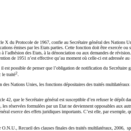
le X du Protocole de 1967, confie au Secrétaire général des Nations Unie
ations émises par les Etats parties. Cette fonction doit être exercée ou 
 ou à l’adhésion des Etats, à la dénonciation ou aux demandes de révisio
tion de 1951 n’est effective qu’au moment où celle-ci est adressée au 
 il est possible de penser que l’obligation de notification du Secrétaire 
2
le traité
.
 des Nations Unies, les fonctions dépositaires des traités multilatéraux 
icle 42, que le Secrétaire général est susceptible d’en refuser le dépôt 
é, les réservées formulées par un Etat ne deviennent opposables aux autre
énéral exerce des effets juridiques importants. C’est elle, par exemple, q
ir O.N.U., Recueil des clauses finales des traités multilatéraux, 2006, sp