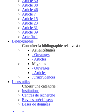
Article 30
Article 38
Article 46
Article 7
Article 15
Article 23
Article 31
Article 39
Acte final
Bibliographie
Consulter la bibliographie relative à :
Asile/Réfugiés
- Ouvrages
- Articles
Migrants
- Ouvrages
- Articles
Jurisprudences
Liens utiles
Choisir une catégorie :
Institutions
Centres de recherche
Revues spécialisées
Bases de données