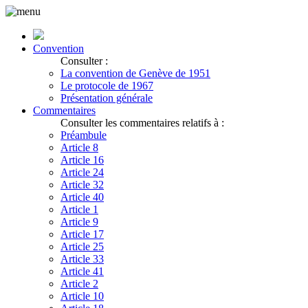
Convention
Consulter :
La convention de Genève de 1951
Le protocole de 1967
Présentation générale
Commentaires
Consulter les commentaires relatifs à :
Préambule
Article 8
Article 16
Article 24
Article 32
Article 40
Article 1
Article 9
Article 17
Article 25
Article 33
Article 41
Article 2
Article 10