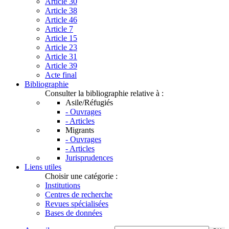
Article 30
Article 38
Article 46
Article 7
Article 15
Article 23
Article 31
Article 39
Acte final
Bibliographie
Consulter la bibliographie relative à :
Asile/Réfugiés
- Ouvrages
- Articles
Migrants
- Ouvrages
- Articles
Jurisprudences
Liens utiles
Choisir une catégorie :
Institutions
Centres de recherche
Revues spécialisées
Bases de données