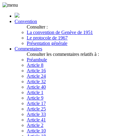
Convention
Consulter :
La convention de Genève de 1951
Le protocole de 1967
Présentation générale
Commentaires
Consulter les commentaires relatifs à :
Préambule
Article 8
Article 16
Article 24
Article 32
Article 40
Article 1
Article 9
Article 17
Article 25
Article 33
Article 41
Article 2
Article 10