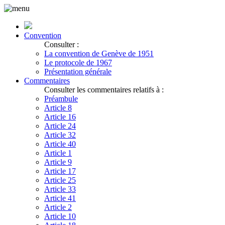
Convention
Consulter :
La convention de Genève de 1951
Le protocole de 1967
Présentation générale
Commentaires
Consulter les commentaires relatifs à :
Préambule
Article 8
Article 16
Article 24
Article 32
Article 40
Article 1
Article 9
Article 17
Article 25
Article 33
Article 41
Article 2
Article 10