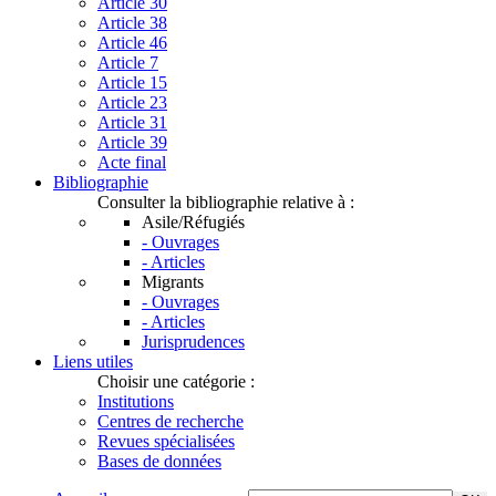
Article 30
Article 38
Article 46
Article 7
Article 15
Article 23
Article 31
Article 39
Acte final
Bibliographie
Consulter la bibliographie relative à :
Asile/Réfugiés
- Ouvrages
- Articles
Migrants
- Ouvrages
- Articles
Jurisprudences
Liens utiles
Choisir une catégorie :
Institutions
Centres de recherche
Revues spécialisées
Bases de données