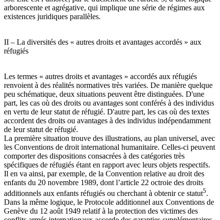
arborescente et agrégative, qui implique une série de régimes aux
existences juridiques parallèles.
II – La diversités des « autres droits et avantages accordés » aux
réfugiés
Les termes « autres droits et avantages » accordés aux réfugiés
renvoient à des réalités normatives très variées. De manière quelque
peu schématique, deux situations peuvent être distinguées. D'une
part, les cas où des droits ou avantages sont conférés à des individus
en vertu de leur statut de réfugié. D'autre part, les cas où des textes
accordent des droits ou avantages à des individus indépendamment
de leur statut de réfugié.
La première situation trouve des illustrations, au plan universel, avec
les Conventions de droit international humanitaire. Celles-ci peuvent
comporter des dispositions consacrées à des catégories très
spécifiques de réfugiés étant en rapport avec leurs objets respectifs.
Il en va ainsi, par exemple, de la Convention relative au droit des
enfants du 20 novembre 1989, dont l’article 22 octroie des droits
5
additionnels aux enfants réfugiés ou cherchant à obtenir ce statut
.
Dans la même logique, le Protocole additionnel aux Conventions de
Genève du 12 août 1949 relatif à la protection des victimes des
conflits armés internationaux accorde des garanties supplémentaires