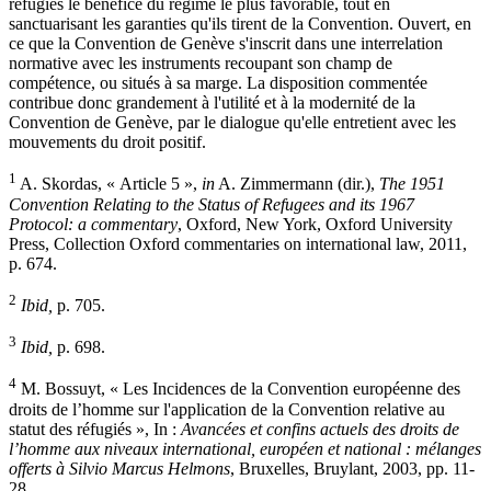
réfugiés le bénéfice du régime le plus favorable, tout en
sanctuarisant les garanties qu'ils tirent de la Convention. Ouvert, en
ce que la Convention de Genève s'inscrit dans une interrelation
normative avec les instruments recoupant son champ de
compétence, ou situés à sa marge. La disposition commentée
contribue donc grandement à l'utilité et à la modernité de la
Convention de Genève, par le dialogue qu'elle entretient avec les
mouvements du droit positif.
1
A. Skordas, « Article 5 »,
in
A. Zimmermann (dir.),
The 1951
Convention Relating to the Status of Refugees and its 1967
Protocol: a commentary
, Oxford, New York, Oxford University
Press, Collection Oxford commentaries on international law, 2011,
p. 674.
2
Ibid,
p. 705.
3
Ibid,
p. 698.
4
M. Bossuyt, « Les Incidences de la Convention européenne des
droits de l’homme sur l'application de la Convention relative au
statut des réfugiés », In :
Avancées et confins actuels des droits de
l’homme aux niveaux international, européen et national : mélanges
offerts à Silvio Marcus Helmons
, Bruxelles, Bruylant, 2003, pp. 11-
28.