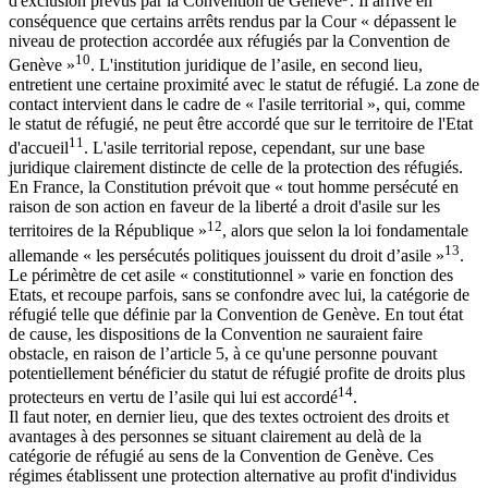
d'exclusion prévus par la Convention de Genève
. Il arrive en
conséquence que certains arrêts rendus par la Cour « dépassent le
niveau de protection accordée aux réfugiés par la Convention de
10
Genève »
. L'institution juridique de l’asile, en second lieu,
entretient une certaine proximité avec le statut de réfugié. La zone de
contact intervient dans le cadre de « l'asile territorial », qui, comme
le statut de réfugié, ne peut être accordé que sur le territoire de l'Etat
11
d'accueil
. L'asile territorial repose, cependant, sur une base
juridique clairement distincte de celle de la protection des réfugiés.
En France, la Constitution prévoit que « tout homme persécuté en
raison de son action en faveur de la liberté a droit d'asile sur les
12
territoires de la République »
, alors que selon la loi fondamentale
13
allemande « les persécutés politiques jouissent du droit d’asile »
.
Le périmètre de cet asile « constitutionnel » varie en fonction des
Etats, et recoupe parfois, sans se confondre avec lui, la catégorie de
réfugié telle que définie par la Convention de Genève. En tout état
de cause, les dispositions de la Convention ne sauraient faire
obstacle, en raison de l’article 5, à ce qu'une personne pouvant
potentiellement bénéficier du statut de réfugié profite de droits plus
14
protecteurs en vertu de l’asile qui lui est accordé
.
Il faut noter, en dernier lieu, que des textes octroient des droits et
avantages à des personnes se situant clairement au delà de la
catégorie de réfugié au sens de la Convention de Genève. Ces
régimes établissent une protection alternative au profit d'individus