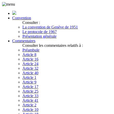
Convention
Consulter :
La convention de Genève de 1951
Le protocole de 1967
Présentation générale
Commentaires
Consulter les commentaires relatifs à :
Préambule
Article 8
Article 16
Article 24
Article 32
Article 40
Article 1
Article 9
Article 17
Article 25
Article 33
Article 41
Article 2
Article 10