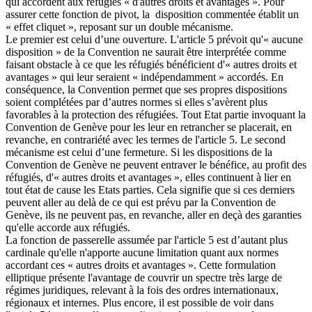
qui accordent aux réfugiés « d'autres droits et avantages ». Pour
assurer cette fonction de pivot, la disposition commentée établit un
« effet cliquet », reposant sur un double mécanisme.
Le premier est celui d’une ouverture. L'article 5 prévoit qu'« aucune
disposition » de la Convention ne saurait être interprétée comme
faisant obstacle à ce que les réfugiés bénéficient d'« autres droits et
avantages » qui leur seraient « indépendamment » accordés. En
conséquence, la Convention permet que ses propres dispositions
soient complétées par d’autres normes si elles s’avèrent plus
favorables à la protection des réfugiées. Tout Etat partie invoquant la
Convention de Genève pour les leur en retrancher se placerait, en
revanche, en contrariété avec les termes de l'article 5. Le second
mécanisme est celui d’une fermeture. Si les dispositions de la
Convention de Genève ne peuvent entraver le bénéfice, au profit des
réfugiés, d'« autres droits et avantages », elles continuent à lier en
tout état de cause les Etats parties. Cela signifie que si ces derniers
peuvent aller au delà de ce qui est prévu par la Convention de
Genève, ils ne peuvent pas, en revanche, aller en deçà des garanties
qu'elle accorde aux réfugiés.
La fonction de passerelle assumée par l'article 5 est d’autant plus
cardinale qu'elle n'apporte aucune limitation quant aux normes
accordant ces « autres droits et avantages ». Cette formulation
elliptique présente l'avantage de couvrir un spectre très large de
régimes juridiques, relevant à la fois des ordres internationaux,
régionaux et internes. Plus encore, il est possible de voir dans