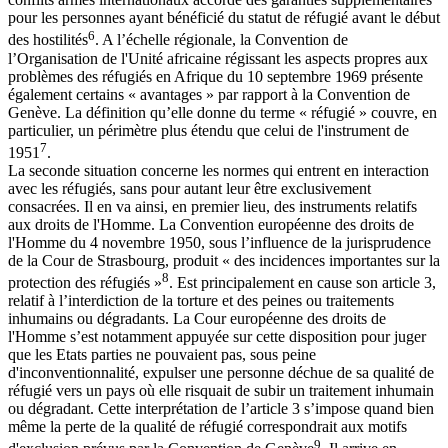
pour les personnes ayant bénéficié du statut de réfugié avant le début
6
des hostilités
. A l’échelle régionale, la Convention de
l’Organisation de l'Unité africaine régissant les aspects propres aux
problèmes des réfugiés en Afrique du 10 septembre 1969 présente
également certains « avantages » par rapport à la Convention de
Genève. La définition qu’elle donne du terme « réfugié » couvre, en
particulier, un périmètre plus étendu que celui de l'instrument de
7
1951
.
La seconde situation concerne les normes qui entrent en interaction
avec les réfugiés, sans pour autant leur être exclusivement
consacrées. Il en va ainsi, en premier lieu, des instruments relatifs
aux droits de l'Homme. La Convention européenne des droits de
l'Homme du 4 novembre 1950, sous l’influence de la jurisprudence
de la Cour de Strasbourg, produit « des incidences importantes sur la
8
protection des réfugiés »
. Est principalement en cause son article 3,
relatif à l’interdiction de la torture et des peines ou traitements
inhumains ou dégradants. La Cour européenne des droits de
l'Homme s’est notamment appuyée sur cette disposition pour juger
que les Etats parties ne pouvaient pas, sous peine
d'inconventionnalité, expulser une personne déchue de sa qualité de
réfugié vers un pays où elle risquait de subir un traitement inhumain
ou dégradant. Cette interprétation de l’article 3 s’impose quand bien
même la perte de la qualité de réfugié correspondrait aux motifs
9