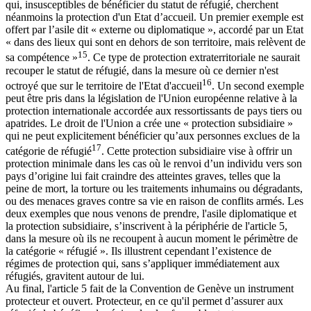
qui, insusceptibles de bénéficier du statut de réfugié, cherchent
néanmoins la protection d'un Etat d’accueil. Un premier exemple est
offert par l’asile dit « externe ou diplomatique », accordé par un Etat
« dans des lieux qui sont en dehors de son territoire, mais relèvent de
15
sa compétence »
. Ce type de protection extraterritoriale ne saurait
recouper le statut de réfugié, dans la mesure où ce dernier n'est
16
octroyé que sur le territoire de l'Etat d'accueil
. Un second exemple
peut être pris dans la législation de l'Union européenne relative à la
protection internationale accordée aux ressortissants de pays tiers ou
apatrides. Le droit de l'Union a crée une « protection subsidiaire »
qui ne peut explicitement bénéficier qu’aux personnes exclues de la
17
catégorie de réfugié
. Cette protection subsidiaire vise à offrir un
protection minimale dans les cas où le renvoi d’un individu vers son
pays d’origine lui fait craindre des atteintes graves, telles que la
peine de mort, la torture ou les traitements inhumains ou dégradants,
ou des menaces graves contre sa vie en raison de conflits armés. Les
deux exemples que nous venons de prendre, l'asile diplomatique et
la protection subsidiaire, s’inscrivent à la périphérie de l'article 5,
dans la mesure où ils ne recoupent à aucun moment le périmètre de
la catégorie « réfugié ». Ils illustrent cependant l’existence de
régimes de protection qui, sans s’appliquer immédiatement aux
réfugiés, gravitent autour de lui.
Au final, l'article 5 fait de la Convention de Genève un instrument
protecteur et ouvert. Protecteur, en ce qu'il permet d’assurer aux