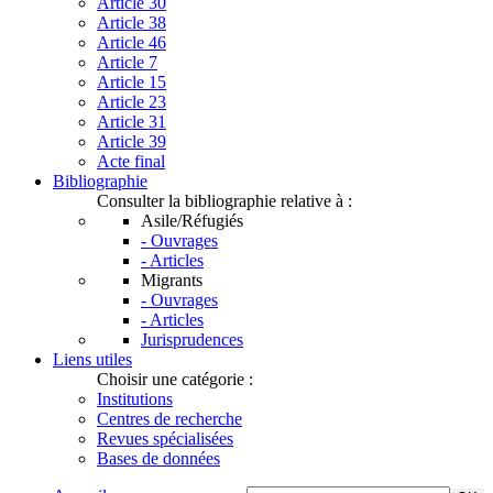
Article 30
Article 38
Article 46
Article 7
Article 15
Article 23
Article 31
Article 39
Acte final
Bibliographie
Consulter la bibliographie relative à :
Asile/Réfugiés
- Ouvrages
- Articles
Migrants
- Ouvrages
- Articles
Jurisprudences
Liens utiles
Choisir une catégorie :
Institutions
Centres de recherche
Revues spécialisées
Bases de données