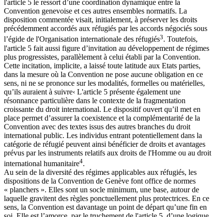
l'article 5 le ressort d’une coordination dynamique entre la
Convention genevoise et ces autres ensembles normatifs. La
disposition commentée visait, initialement, à préserver les droits
précédemment accordés aux réfugiés par les accords négociés sous
3
l’égide de l'Organisation internationale des réfugiés
. Toutefois,
l'article 5 fait aussi figure d’invitation au développement de régimes
plus progressistes, parallèlement à celui établi par la Convention.
Cette incitation, implicite, a laissé toute latitude aux Etats parties,
dans la mesure où la Convention ne pose aucune obligation en ce
sens, ni ne se prononce sur les modalités, formelles ou matérielles,
qu’ils auraient à suivre‹ L'article 5 présente également une
résonnance particulière dans le contexte de la fragmentation
croissante du droit international. Le dispositif ouvert qu’il met en
place permet d’assurer la coexistence et la complémentarité de la
Convention avec des textes issus des autres branches du droit
international public. Les individus entrant potentiellement dans la
catégorie de réfugié peuvent ainsi bénéficier de droits et avantages
prévus par les instruments relatifs aux droits de l'Homme ou au droit
4
international humanitaire
.
Au sein de la diversité des régimes applicables aux réfugiés, les
dispositions de la Convention de Genève font office de normes
« planchers ». Elles sont un socle minimum, une base, autour de
laquelle gravitent des règles ponctuellement plus protectrices. En ce
sens, la Convention est davantage un point de départ qu’une fin en
soi. Elle est l’amorce, par le truchement de l'article 5, d’une logique