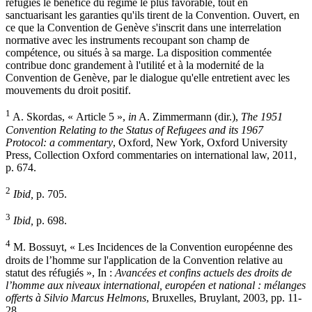
réfugiés le bénéfice du régime le plus favorable, tout en
sanctuarisant les garanties qu'ils tirent de la Convention. Ouvert, en
ce que la Convention de Genève s'inscrit dans une interrelation
normative avec les instruments recoupant son champ de
compétence, ou situés à sa marge. La disposition commentée
contribue donc grandement à l'utilité et à la modernité de la
Convention de Genève, par le dialogue qu'elle entretient avec les
mouvements du droit positif.
1
A. Skordas, « Article 5 »,
in
A. Zimmermann (dir.),
The 1951
Convention Relating to the Status of Refugees and its 1967
Protocol: a commentary
, Oxford, New York, Oxford University
Press, Collection Oxford commentaries on international law, 2011,
p. 674.
2
Ibid,
p. 705.
3
Ibid,
p. 698.
4
M. Bossuyt, « Les Incidences de la Convention européenne des
droits de l’homme sur l'application de la Convention relative au
statut des réfugiés », In :
Avancées et confins actuels des droits de
l’homme aux niveaux international, européen et national : mélanges
offerts à Silvio Marcus Helmons
, Bruxelles, Bruylant, 2003, pp. 11-
28.