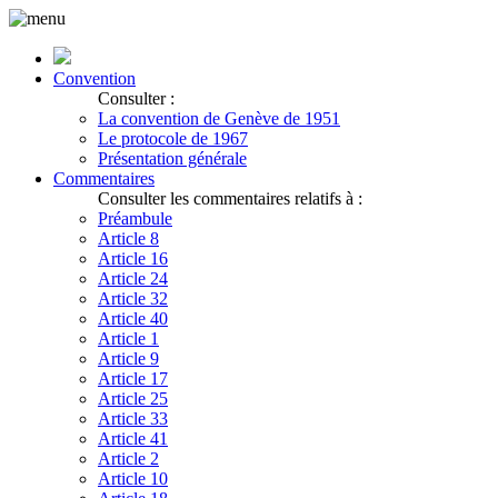
Convention
Consulter :
La convention de Genève de 1951
Le protocole de 1967
Présentation générale
Commentaires
Consulter les commentaires relatifs à :
Préambule
Article 8
Article 16
Article 24
Article 32
Article 40
Article 1
Article 9
Article 17
Article 25
Article 33
Article 41
Article 2
Article 10