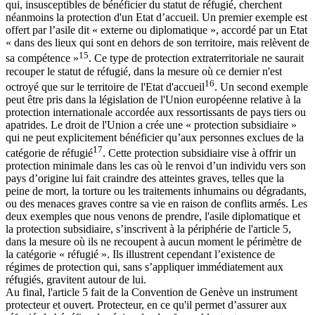
qui, insusceptibles de bénéficier du statut de réfugié, cherchent
néanmoins la protection d'un Etat d’accueil. Un premier exemple est
offert par l’asile dit « externe ou diplomatique », accordé par un Etat
« dans des lieux qui sont en dehors de son territoire, mais relèvent de
15
sa compétence »
. Ce type de protection extraterritoriale ne saurait
recouper le statut de réfugié, dans la mesure où ce dernier n'est
16
octroyé que sur le territoire de l'Etat d'accueil
. Un second exemple
peut être pris dans la législation de l'Union européenne relative à la
protection internationale accordée aux ressortissants de pays tiers ou
apatrides. Le droit de l'Union a crée une « protection subsidiaire »
qui ne peut explicitement bénéficier qu’aux personnes exclues de la
17
catégorie de réfugié
. Cette protection subsidiaire vise à offrir un
protection minimale dans les cas où le renvoi d’un individu vers son
pays d’origine lui fait craindre des atteintes graves, telles que la
peine de mort, la torture ou les traitements inhumains ou dégradants,
ou des menaces graves contre sa vie en raison de conflits armés. Les
deux exemples que nous venons de prendre, l'asile diplomatique et
la protection subsidiaire, s’inscrivent à la périphérie de l'article 5,
dans la mesure où ils ne recoupent à aucun moment le périmètre de
la catégorie « réfugié ». Ils illustrent cependant l’existence de
régimes de protection qui, sans s’appliquer immédiatement aux
réfugiés, gravitent autour de lui.
Au final, l'article 5 fait de la Convention de Genève un instrument
protecteur et ouvert. Protecteur, en ce qu'il permet d’assurer aux