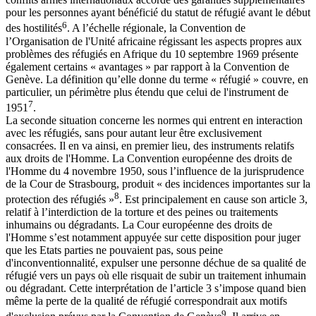
pour les personnes ayant bénéficié du statut de réfugié avant le début
6
des hostilités
. A l’échelle régionale, la Convention de
l’Organisation de l'Unité africaine régissant les aspects propres aux
problèmes des réfugiés en Afrique du 10 septembre 1969 présente
également certains « avantages » par rapport à la Convention de
Genève. La définition qu’elle donne du terme « réfugié » couvre, en
particulier, un périmètre plus étendu que celui de l'instrument de
7
1951
.
La seconde situation concerne les normes qui entrent en interaction
avec les réfugiés, sans pour autant leur être exclusivement
consacrées. Il en va ainsi, en premier lieu, des instruments relatifs
aux droits de l'Homme. La Convention européenne des droits de
l'Homme du 4 novembre 1950, sous l’influence de la jurisprudence
de la Cour de Strasbourg, produit « des incidences importantes sur la
8
protection des réfugiés »
. Est principalement en cause son article 3,
relatif à l’interdiction de la torture et des peines ou traitements
inhumains ou dégradants. La Cour européenne des droits de
l'Homme s’est notamment appuyée sur cette disposition pour juger
que les Etats parties ne pouvaient pas, sous peine
d'inconventionnalité, expulser une personne déchue de sa qualité de
réfugié vers un pays où elle risquait de subir un traitement inhumain
ou dégradant. Cette interprétation de l’article 3 s’impose quand bien
même la perte de la qualité de réfugié correspondrait aux motifs
9