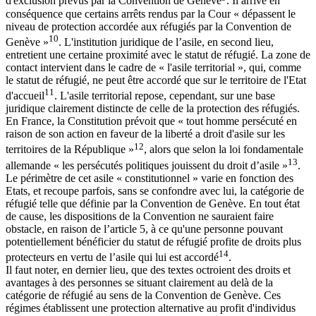
d'exclusion prévus par la Convention de Genève
. Il arrive en
conséquence que certains arrêts rendus par la Cour « dépassent le
niveau de protection accordée aux réfugiés par la Convention de
10
Genève »
. L'institution juridique de l’asile, en second lieu,
entretient une certaine proximité avec le statut de réfugié. La zone de
contact intervient dans le cadre de « l'asile territorial », qui, comme
le statut de réfugié, ne peut être accordé que sur le territoire de l'Etat
11
d'accueil
. L'asile territorial repose, cependant, sur une base
juridique clairement distincte de celle de la protection des réfugiés.
En France, la Constitution prévoit que « tout homme persécuté en
raison de son action en faveur de la liberté a droit d'asile sur les
12
territoires de la République »
, alors que selon la loi fondamentale
13
allemande « les persécutés politiques jouissent du droit d’asile »
.
Le périmètre de cet asile « constitutionnel » varie en fonction des
Etats, et recoupe parfois, sans se confondre avec lui, la catégorie de
réfugié telle que définie par la Convention de Genève. En tout état
de cause, les dispositions de la Convention ne sauraient faire
obstacle, en raison de l’article 5, à ce qu'une personne pouvant
potentiellement bénéficier du statut de réfugié profite de droits plus
14
protecteurs en vertu de l’asile qui lui est accordé
.
Il faut noter, en dernier lieu, que des textes octroient des droits et
avantages à des personnes se situant clairement au delà de la
catégorie de réfugié au sens de la Convention de Genève. Ces
régimes établissent une protection alternative au profit d'individus