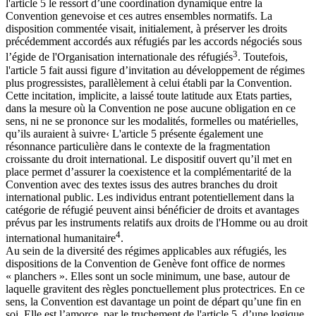
l'article 5 le ressort d’une coordination dynamique entre la
Convention genevoise et ces autres ensembles normatifs. La
disposition commentée visait, initialement, à préserver les droits
précédemment accordés aux réfugiés par les accords négociés sous
3
l’égide de l'Organisation internationale des réfugiés
. Toutefois,
l'article 5 fait aussi figure d’invitation au développement de régimes
plus progressistes, parallèlement à celui établi par la Convention.
Cette incitation, implicite, a laissé toute latitude aux Etats parties,
dans la mesure où la Convention ne pose aucune obligation en ce
sens, ni ne se prononce sur les modalités, formelles ou matérielles,
qu’ils auraient à suivre‹ L'article 5 présente également une
résonnance particulière dans le contexte de la fragmentation
croissante du droit international. Le dispositif ouvert qu’il met en
place permet d’assurer la coexistence et la complémentarité de la
Convention avec des textes issus des autres branches du droit
international public. Les individus entrant potentiellement dans la
catégorie de réfugié peuvent ainsi bénéficier de droits et avantages
prévus par les instruments relatifs aux droits de l'Homme ou au droit
4
international humanitaire
.
Au sein de la diversité des régimes applicables aux réfugiés, les
dispositions de la Convention de Genève font office de normes
« planchers ». Elles sont un socle minimum, une base, autour de
laquelle gravitent des règles ponctuellement plus protectrices. En ce
sens, la Convention est davantage un point de départ qu’une fin en
soi. Elle est l’amorce, par le truchement de l'article 5, d’une logique