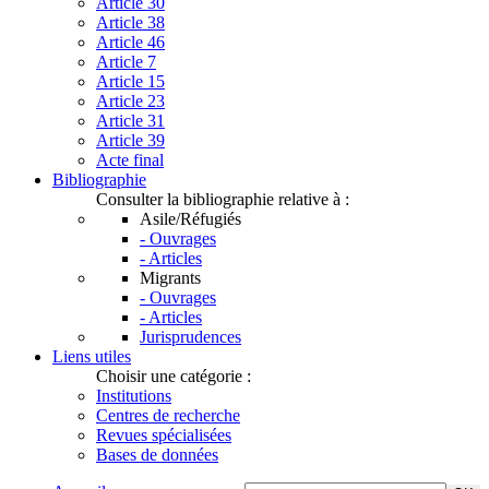
Article 30
Article 38
Article 46
Article 7
Article 15
Article 23
Article 31
Article 39
Acte final
Bibliographie
Consulter la bibliographie relative à :
Asile/Réfugiés
- Ouvrages
- Articles
Migrants
- Ouvrages
- Articles
Jurisprudences
Liens utiles
Choisir une catégorie :
Institutions
Centres de recherche
Revues spécialisées
Bases de données