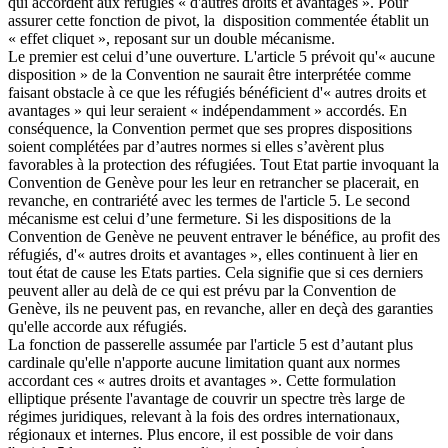
qui accordent aux réfugiés « d'autres droits et avantages ». Pour
assurer cette fonction de pivot, la disposition commentée établit un
« effet cliquet », reposant sur un double mécanisme.
Le premier est celui d’une ouverture. L'article 5 prévoit qu'« aucune
disposition » de la Convention ne saurait être interprétée comme
faisant obstacle à ce que les réfugiés bénéficient d'« autres droits et
avantages » qui leur seraient « indépendamment » accordés. En
conséquence, la Convention permet que ses propres dispositions
soient complétées par d’autres normes si elles s’avèrent plus
favorables à la protection des réfugiées. Tout Etat partie invoquant la
Convention de Genève pour les leur en retrancher se placerait, en
revanche, en contrariété avec les termes de l'article 5. Le second
mécanisme est celui d’une fermeture. Si les dispositions de la
Convention de Genève ne peuvent entraver le bénéfice, au profit des
réfugiés, d'« autres droits et avantages », elles continuent à lier en
tout état de cause les Etats parties. Cela signifie que si ces derniers
peuvent aller au delà de ce qui est prévu par la Convention de
Genève, ils ne peuvent pas, en revanche, aller en deçà des garanties
qu'elle accorde aux réfugiés.
La fonction de passerelle assumée par l'article 5 est d’autant plus
cardinale qu'elle n'apporte aucune limitation quant aux normes
accordant ces « autres droits et avantages ». Cette formulation
elliptique présente l'avantage de couvrir un spectre très large de
régimes juridiques, relevant à la fois des ordres internationaux,
régionaux et internes. Plus encore, il est possible de voir dans