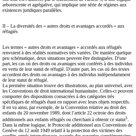
arborescente et agrégative, qui implique une série de régimes aux
existences juridiques parallèles.
II – La diversités des « autres droits et avantages accordés » aux
réfugiés
Les termes « autres droits et avantages » accordés aux réfugiés
renvoient à des réalités normatives très variées. De manière quelque
peu schématique, deux situations peuvent être distinguées. D'une
part, les cas où des droits ou avantages sont conférés à des individus
en vertu de leur statut de réfugié. D'autre part, les cas où des textes
accordent des droits ou avantages à des individus indépendamment
de leur statut de réfugié.
La première situation trouve des illustrations, au plan universel, avec
les Conventions de droit international humanitaire. Celles-ci peuvent
comporter des dispositions consacrées à des catégories très
spécifiques de réfugiés étant en rapport avec leurs objets respectifs.
Il en va ainsi, par exemple, de la Convention relative au droit des
enfants du 20 novembre 1989, dont l’article 22 octroie des droits
5
additionnels aux enfants réfugiés ou cherchant à obtenir ce statut
.
Dans la même logique, le Protocole additionnel aux Conventions de
Genève du 12 août 1949 relatif à la protection des victimes des
conflits armés internationaux accorde des garanties supplémentaires