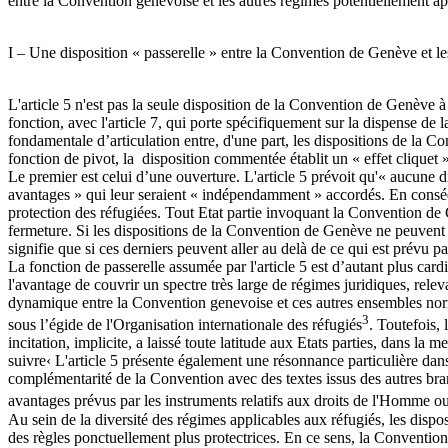
entre la Convention genevoise et les autres régimes potentiellement app
I – Une disposition « passerelle » entre la Convention de Genève et les
L'article 5 n'est pas la seule disposition de la Convention de Genève à
fonction, avec l'article 7, qui porte spécifiquement sur la dispense de l
fondamentale d’articulation entre, d'une part, les dispositions de la C
fonction de pivot, la disposition commentée établit un « effet cliquet
Le premier est celui d’une ouverture. L'article 5 prévoit qu'« aucune di
avantages » qui leur seraient « indépendamment » accordés. En conséqu
protection des réfugiées. Tout Etat partie invoquant la Convention de G
fermeture. Si les dispositions de la Convention de Genève ne peuvent ent
signifie que si ces derniers peuvent aller au delà de ce qui est prévu 
La fonction de passerelle assumée par l'article 5 est d’autant plus car
l'avantage de couvrir un spectre très large de régimes juridiques, releva
dynamique entre la Convention genevoise et ces autres ensembles norma
3
sous l’égide de l'Organisation internationale des réfugiés
. Toutefois, 
incitation, implicite, a laissé toute latitude aux Etats parties, dans l
suivre‹ L'article 5 présente également une résonnance particulière dans 
complémentarité de la Convention avec des textes issus des autres branc
avantages prévus par les instruments relatifs aux droits de l'Homme ou
Au sein de la diversité des régimes applicables aux réfugiés, les disp
des règles ponctuellement plus protectrices. En ce sens, la Convention 