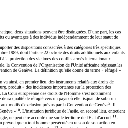
atique, deux situations peuvent être distinguées. D'une part, les cas
roits ou avantages à des individus indépendamment de leur statut de
mporter des dispositions consacrées à des catégories très spécifiques
mbre 1989, dont l’article 22 octroie des droits additionnels aux enfants
à la protection des victimes des conflits armés internationaux
ale, la Convention de l’Organisation de l'Unité africaine régissant les
ention de Genève. La définition qu’elle donne du terme « réfugié »
 va ainsi, en premier lieu, des instruments relatifs aux droits de
, produit « des incidences importantes sur la protection des
dants. La Cour européenne des droits de l'Homme s’est notamment
de sa qualité de réfugié vers un pays où elle risquait de subir un
9
ait aux motifs d'exclusion prévus par la Convention de Genève
. Il
10
 Genève »
. L'institution juridique de l’asile, en second lieu, entretient
11
gié, ne peut être accordé que sur le territoire de l'Etat d'accueil
.
tion prévoit que « tout homme persécuté en raison de son action en
13