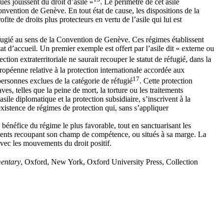
ues jouissent du droit d’asile »
. Le périmètre de cet asile
Convention de Genève. En tout état de cause, les dispositions de la
ite de droits plus protecteurs en vertu de l’asile qui lui est
 réfugié au sens de la Convention de Genève. Ces régimes établissent
at d’accueil. Un premier exemple est offert par l’asile dit « externe ou
ection extraterritoriale ne saurait recouper le statut de réfugié, dans la
ropéenne relative à la protection internationale accordée aux
17
 personnes exclues de la catégorie de réfugié
. Cette protection
ves, telles que la peine de mort, la torture ou les traitements
le diplomatique et la protection subsidiaire, s’inscrivent à la
’existence de régimes de protection qui, sans s’appliquer
 bénéfice du régime le plus favorable, tout en sanctuarisant les
ruments recoupant son champ de compétence, ou situés à sa marge. La
avec les mouvements du droit positif.
mentary
, Oxford, New York, Oxford University Press, Collection