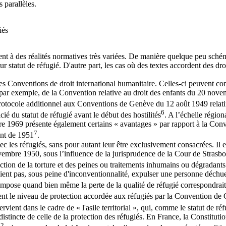
 parallèles.
iés
ent à des réalités normatives très variées. De manière quelque peu schém
ur statut de réfugié. D'autre part, les cas où des textes accordent des d
 les Conventions de droit international humanitaire. Celles-ci peuvent co
i, par exemple, de la Convention relative au droit des enfants du 20 nove
otocole additionnel aux Conventions de Genève du 12 août 1949 relatif 
6
é du statut de réfugié avant le début des hostilités
. A l’échelle région
e 1969 présente également certains « avantages » par rapport à la Conv
7
ent de 1951
.
 les réfugiés, sans pour autant leur être exclusivement consacrées. Il en
re 1950, sous l’influence de la jurisprudence de la Cour de Strasbourg
terdiction de la torture et des peines ou traitements inhumains ou dégra
ient pas, sous peine d'inconventionnalité, expulser une personne déchue 
 s’impose quand bien même la perte de la qualité de réfugié correspondr
sent le niveau de protection accordée aux réfugiés par la Convention de
vient dans le cadre de « l'asile territorial », qui, comme le statut de réfu
t distincte de celle de la protection des réfugiés. En France, la Constitu
12