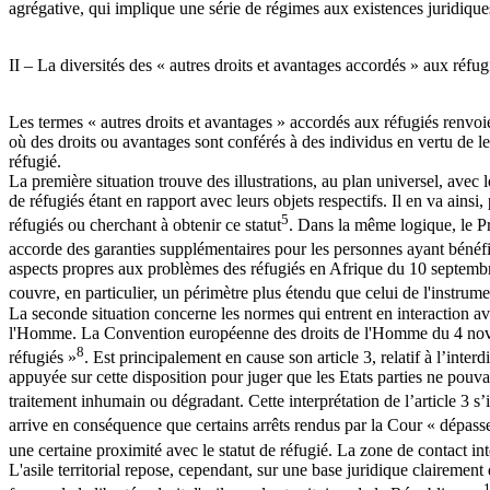
agrégative, qui implique une série de régimes aux existences juridiques
II – La diversités des « autres droits et avantages accordés » aux réfug
Les termes « autres droits et avantages » accordés aux réfugiés renvoi
où des droits ou avantages sont conférés à des individus en vertu de le
réfugié.
La première situation trouve des illustrations, au plan universel, avec
de réfugiés étant en rapport avec leurs objets respectifs. Il en va ains
5
réfugiés ou cherchant à obtenir ce statut
. Dans la même logique, le Pr
accorde des garanties supplémentaires pour les personnes ayant bénéfici
aspects propres aux problèmes des réfugiés en Afrique du 10 septembr
couvre, en particulier, un périmètre plus étendu que celui de l'instrum
La seconde situation concerne les normes qui entrent en interaction avec
l'Homme. La Convention européenne des droits de l'Homme du 4 novemb
8
réfugiés »
. Est principalement en cause son article 3, relatif à l’in
appuyée sur cette disposition pour juger que les Etats parties ne pouva
traitement inhumain ou dégradant. Cette interprétation de l’article 3
arrive en conséquence que certains arrêts rendus par la Cour « dépas
une certaine proximité avec le statut de réfugié. La zone de contact inter
L'asile territorial repose, cependant, sur une base juridique clairemen