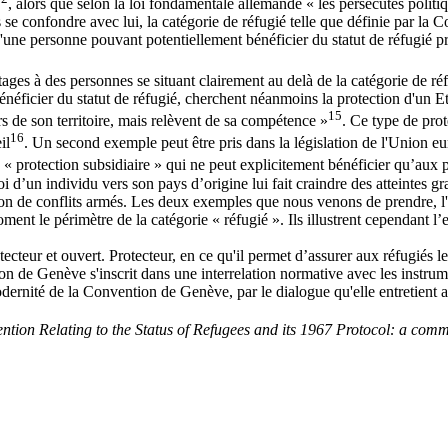
, alors que selon la loi fondamentale allemande « les persécutés politiq
s se confondre avec lui, la catégorie de réfugié telle que définie par la 
'une personne pouvant potentiellement bénéficier du statut de réfugié prof
avantages à des personnes se situant clairement au delà de la catégorie de
bénéficier du statut de réfugié, cherchent néanmoins la protection d'un Et
15
s de son territoire, mais relèvent de sa compétence »
. Ce type de prot
16
il
. Un second exemple peut être pris dans la législation de l'Union eu
ne « protection subsidiaire » qui ne peut explicitement bénéficier qu’aux
i d’un individu vers son pays d’origine lui fait craindre des atteintes gra
 de conflits armés. Les deux exemples que nous venons de prendre, l'asi
ment le périmètre de la catégorie « réfugié ». Ils illustrent cependant l
ecteur et ouvert. Protecteur, en ce qu'il permet d’assurer aux réfugiés le
tion de Genève s'inscrit dans une interrelation normative avec les inst
dernité de la Convention de Genève, par le dialogue qu'elle entretient 
tion Relating to the Status of Refugees and its 1967 Protocol: a com