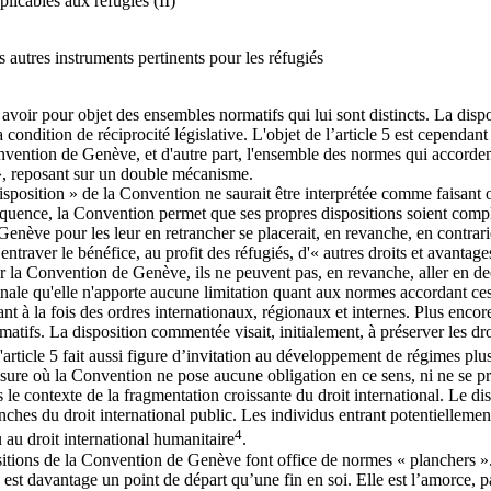
licables aux réfugiés (II)
 autres instruments pertinents pour les réfugiés
 avoir pour objet des ensembles normatifs qui lui sont distincts. La disp
a condition de réciprocité législative. L'objet de l’article 5 est cependan
onvention de Genève, et d'autre part, l'ensemble des normes qui accordent
 », reposant sur un double mécanisme.
sposition » de la Convention ne saurait être interprétée comme faisant ob
ence, la Convention permet que ses propres dispositions soient complét
enève pour les leur en retrancher se placerait, en revanche, en contrari
raver le bénéfice, au profit des réfugiés, d'« autres droits et avantages »
par la Convention de Genève, ils ne peuvent pas, en revanche, aller en de
dinale qu'elle n'apporte aucune limitation quant aux normes accordant ces
nt à la fois des ordres internationaux, régionaux et internes. Plus encore,
tifs. La disposition commentée visait, initialement, à préserver les d
l'article 5 fait aussi figure d’invitation au développement de régimes plu
a mesure où la Convention ne pose aucune obligation en ce sens, ni ne se p
le contexte de la fragmentation croissante du droit international. Le dis
hes du droit international public. Les individus entrant potentiellement 
4
 au droit international humanitaire
.
ositions de la Convention de Genève font office de normes « planchers »
est davantage un point de départ qu’une fin en soi. Elle est l’amorce, pa