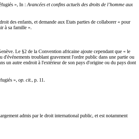
fugiés », In :
Avancées et confins actuels des droits de l’homme aux
 droit des enfants, et demande aux Etats parties de collaborer « pour
r à sa famille ».
 Genève. Le §2 de la Convention africaine ajoute cependant que « le
ou d'événements troublant gravement l'ordre public dans une partie ou
dans un autre endroit à l'extérieur de son pays d'origine ou du pays dont
éfugiés »,
op. cit.
, p. 11.
st largement admis par le droit international public, et est notamment