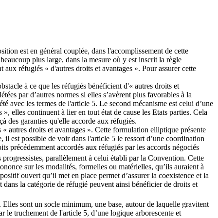
osition est en général couplée, dans l'accomplissement de cette
t beaucoup plus large, dans la mesure où y est inscrit la règle
 aux réfugiés « d'autres droits et avantages ». Pour assurer cette
stacle à ce que les réfugiés bénéficient d'« autres droits et
ées par d’autres normes si elles s’avèrent plus favorables à la
été avec les termes de l'article 5. Le second mécanisme est celui d’une
, elles continuent à lier en tout état de cause les Etats parties. Cela
çà des garanties qu'elle accorde aux réfugiés.
 « autres droits et avantages ». Cette formulation elliptique présente
 il est possible de voir dans l'article 5 le ressort d’une coordination
roits précédemment accordés aux réfugiés par les accords négociés
s progressistes, parallèlement à celui établi par la Convention. Cette
rononce sur les modalités, formelles ou matérielles, qu’ils auraient à
positif ouvert qu’il met en place permet d’assurer la coexistence et la
dans la catégorie de réfugié peuvent ainsi bénéficier de droits et
. Elles sont un socle minimum, une base, autour de laquelle gravitent
r le truchement de l'article 5, d’une logique arborescente et