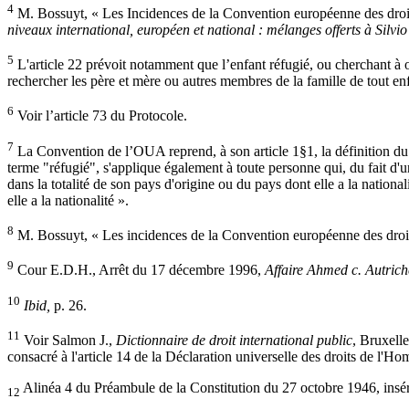
4
M. Bossuyt, « Les Incidences de la Convention européenne des droits 
niveaux international, européen et national : mélanges offerts à Sil
5
L'article 22 prévoit notamment que l’enfant réfugié, ou cherchant à ob
rechercher les père et mère ou autres membres de la famille de tout enf
6
Voir l’article 73 du Protocole.
7
La Convention de l’OUA reprend, à son article 1§1, la définition du 
terme "réfugié", s'applique également à toute personne qui, du fait d
dans la totalité de son pays d'origine ou du pays dont elle a la nationa
elle a la nationalité ».
8
M. Bossuyt, « Les incidences de la Convention européenne des droits 
9
Cour E.D.H., Arrêt du 17 décembre 1996,
Affaire Ahmed c. Autrich
10
Ibid,
p. 26.
11
Voir Salmon J.,
Dictionnaire de droit international public
, Bruxelle
consacré à l'article 14 de la Déclaration universelle des droits de l
Alinéa 4 du Préambule de la Constitution du 27 octobre 1946, insér
12