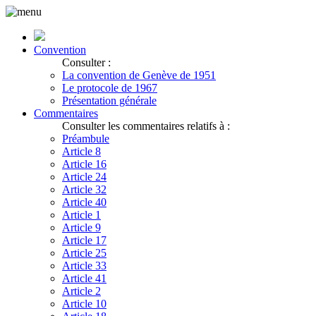
Convention
Consulter :
La convention de Genève de 1951
Le protocole de 1967
Présentation générale
Commentaires
Consulter les commentaires relatifs à :
Préambule
Article 8
Article 16
Article 24
Article 32
Article 40
Article 1
Article 9
Article 17
Article 25
Article 33
Article 41
Article 2
Article 10