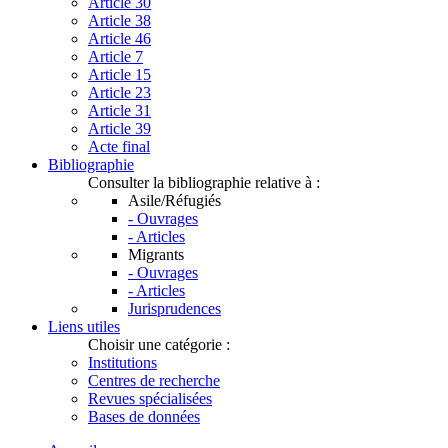
Article 30
Article 38
Article 46
Article 7
Article 15
Article 23
Article 31
Article 39
Acte final
Bibliographie
Consulter la bibliographie relative à :
Asile/Réfugiés
- Ouvrages
- Articles
Migrants
- Ouvrages
- Articles
Jurisprudences
Liens utiles
Choisir une catégorie :
Institutions
Centres de recherche
Revues spécialisées
Bases de données