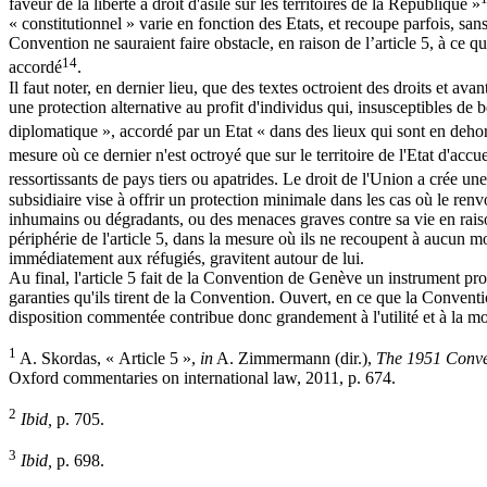
faveur de la liberté a droit d'asile sur les territoires de la République »
« constitutionnel » varie en fonction des Etats, et recoupe parfois, san
Convention ne sauraient faire obstacle, en raison de l’article 5, à ce qu
14
accordé
.
Il faut noter, en dernier lieu, que des textes octroient des droits et 
une protection alternative au profit d'individus qui, insusceptibles de 
diplomatique », accordé par un Etat « dans des lieux qui sont en dehor
mesure où ce dernier n'est octroyé que sur le territoire de l'Etat d'accue
ressortissants de pays tiers ou apatrides. Le droit de l'Union a crée u
subsidiaire vise à offrir un protection minimale dans les cas où le renvo
inhumains ou dégradants, ou des menaces graves contre sa vie en raison
périphérie de l'article 5, dans la mesure où ils ne recoupent à aucun mo
immédiatement aux réfugiés, gravitent autour de lui.
Au final, l'article 5 fait de la Convention de Genève un instrument prot
garanties qu'ils tirent de la Convention. Ouvert, en ce que la Conven
disposition commentée contribue donc grandement à l'utilité et à la mo
1
A. Skordas, « Article 5 »,
in
A. Zimmermann (dir.),
The 1951 Conven
Oxford commentaries on international law, 2011, p. 674.
2
Ibid,
p. 705.
3
Ibid,
p. 698.