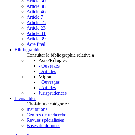
Article 30
Article 38
Article 46
Article 7
Article 15
Article 23
Article 31
Article 39
Acte final
Bibliographie
Consulter la bibliographie relative à :
Asile/Réfugiés
- Ouvrages
- Articles
Migrants
- Ouvrages
- Articles
Jurisprudences
Liens utiles
Choisir une catégorie :
Institutions
Centres de recherche
Revues spécialisées
Bases de données