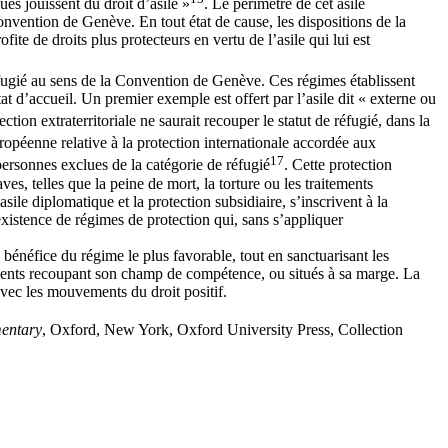
ues jouissent du droit d’asile »
. Le périmètre de cet asile
Convention de Genève. En tout état de cause, les dispositions de la
ite de droits plus protecteurs en vertu de l’asile qui lui est
 réfugié au sens de la Convention de Genève. Ces régimes établissent
at d’accueil. Un premier exemple est offert par l’asile dit « externe ou
ection extraterritoriale ne saurait recouper le statut de réfugié, dans la
ropéenne relative à la protection internationale accordée aux
17
 personnes exclues de la catégorie de réfugié
. Cette protection
ves, telles que la peine de mort, la torture ou les traitements
le diplomatique et la protection subsidiaire, s’inscrivent à la
’existence de régimes de protection qui, sans s’appliquer
 bénéfice du régime le plus favorable, tout en sanctuarisant les
ruments recoupant son champ de compétence, ou situés à sa marge. La
avec les mouvements du droit positif.
mentary
, Oxford, New York, Oxford University Press, Collection