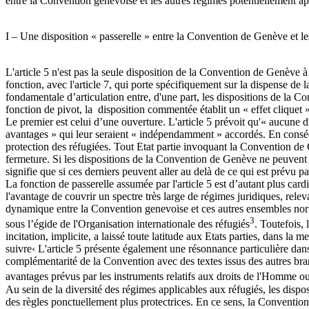
entre la Convention genevoise et les autres régimes potentiellement app
I – Une disposition « passerelle » entre la Convention de Genève et les
L'article 5 n'est pas la seule disposition de la Convention de Genève à
fonction, avec l'article 7, qui porte spécifiquement sur la dispense de l
fondamentale d’articulation entre, d'une part, les dispositions de la C
fonction de pivot, la disposition commentée établit un « effet cliquet
Le premier est celui d’une ouverture. L'article 5 prévoit qu'« aucune di
avantages » qui leur seraient « indépendamment » accordés. En conséqu
protection des réfugiées. Tout Etat partie invoquant la Convention de G
fermeture. Si les dispositions de la Convention de Genève ne peuvent ent
signifie que si ces derniers peuvent aller au delà de ce qui est prévu 
La fonction de passerelle assumée par l'article 5 est d’autant plus car
l'avantage de couvrir un spectre très large de régimes juridiques, releva
dynamique entre la Convention genevoise et ces autres ensembles norma
3
sous l’égide de l'Organisation internationale des réfugiés
. Toutefois, 
incitation, implicite, a laissé toute latitude aux Etats parties, dans l
suivre‹ L'article 5 présente également une résonnance particulière dans 
complémentarité de la Convention avec des textes issus des autres branc
avantages prévus par les instruments relatifs aux droits de l'Homme ou
Au sein de la diversité des régimes applicables aux réfugiés, les disp
des règles ponctuellement plus protectrices. En ce sens, la Convention 