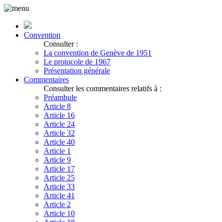
Convention
Consulter :
La convention de Genève de 1951
Le protocole de 1967
Présentation générale
Commentaires
Consulter les commentaires relatifs à :
Préambule
Article 8
Article 16
Article 24
Article 32
Article 40
Article 1
Article 9
Article 17
Article 25
Article 33
Article 41
Article 2
Article 10