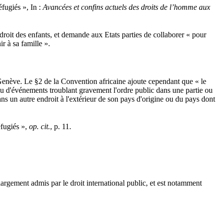
fugiés », In :
Avancées et confins actuels des droits de l’homme aux
 droit des enfants, et demande aux Etats parties de collaborer « pour
r à sa famille ».
 Genève. Le §2 de la Convention africaine ajoute cependant que « le
ou d'événements troublant gravement l'ordre public dans une partie ou
dans un autre endroit à l'extérieur de son pays d'origine ou du pays dont
éfugiés »,
op. cit.
, p. 11.
st largement admis par le droit international public, et est notamment