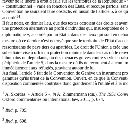
faveur de la liberté a droit d'asile sur les territoires de la République »
« constitutionnel » varie en fonction des Etats, et recoupe parfois, san
Convention ne sauraient faire obstacle, en raison de l’article 5, à ce qu
14
accordé
.
Il faut noter, en dernier lieu, que des textes octroient des droits et 
une protection alternative au profit d'individus qui, insusceptibles de 
diplomatique », accordé par un Etat « dans des lieux qui sont en dehor
mesure où ce dernier n'est octroyé que sur le territoire de l'Etat d'accue
ressortissants de pays tiers ou apatrides. Le droit de l'Union a crée u
subsidiaire vise à offrir un protection minimale dans les cas où le renvo
inhumains ou dégradants, ou des menaces graves contre sa vie en raison
périphérie de l'article 5, dans la mesure où ils ne recoupent à aucun mo
immédiatement aux réfugiés, gravitent autour de lui.
Au final, l'article 5 fait de la Convention de Genève un instrument prot
garanties qu'ils tirent de la Convention. Ouvert, en ce que la Conven
disposition commentée contribue donc grandement à l'utilité et à la mo
1
A. Skordas, « Article 5 »,
in
A. Zimmermann (dir.),
The 1951 Conven
Oxford commentaries on international law, 2011, p. 674.
2
Ibid,
p. 705.
3
Ibid,
p. 698.