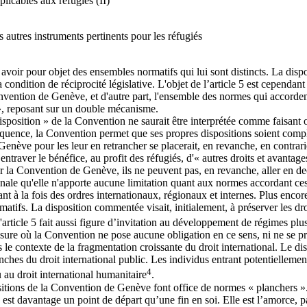
licables aux réfugiés (II)
 autres instruments pertinents pour les réfugiés
 avoir pour objet des ensembles normatifs qui lui sont distincts. La disp
a condition de réciprocité législative. L'objet de l’article 5 est cependan
onvention de Genève, et d'autre part, l'ensemble des normes qui accordent
 », reposant sur un double mécanisme.
sposition » de la Convention ne saurait être interprétée comme faisant ob
ence, la Convention permet que ses propres dispositions soient complét
enève pour les leur en retrancher se placerait, en revanche, en contrari
raver le bénéfice, au profit des réfugiés, d'« autres droits et avantages »
par la Convention de Genève, ils ne peuvent pas, en revanche, aller en de
dinale qu'elle n'apporte aucune limitation quant aux normes accordant ces
nt à la fois des ordres internationaux, régionaux et internes. Plus encore,
tifs. La disposition commentée visait, initialement, à préserver les d
l'article 5 fait aussi figure d’invitation au développement de régimes plu
a mesure où la Convention ne pose aucune obligation en ce sens, ni ne se p
le contexte de la fragmentation croissante du droit international. Le dis
hes du droit international public. Les individus entrant potentiellement 
4
 au droit international humanitaire
.
ositions de la Convention de Genève font office de normes « planchers »
est davantage un point de départ qu’une fin en soi. Elle est l’amorce, pa