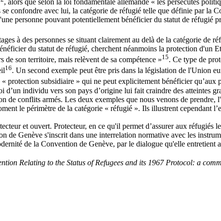
, alors que selon la loi fondamentale allemande « les persécutés politiq
s se confondre avec lui, la catégorie de réfugié telle que définie par la 
'une personne pouvant potentiellement bénéficier du statut de réfugié prof
avantages à des personnes se situant clairement au delà de la catégorie de
bénéficier du statut de réfugié, cherchent néanmoins la protection d'un Et
15
s de son territoire, mais relèvent de sa compétence »
. Ce type de prot
16
il
. Un second exemple peut être pris dans la législation de l'Union eu
ne « protection subsidiaire » qui ne peut explicitement bénéficier qu’aux
i d’un individu vers son pays d’origine lui fait craindre des atteintes gra
 de conflits armés. Les deux exemples que nous venons de prendre, l'asi
ment le périmètre de la catégorie « réfugié ». Ils illustrent cependant l
ecteur et ouvert. Protecteur, en ce qu'il permet d’assurer aux réfugiés le
tion de Genève s'inscrit dans une interrelation normative avec les inst
dernité de la Convention de Genève, par le dialogue qu'elle entretient 
tion Relating to the Status of Refugees and its 1967 Protocol: a com