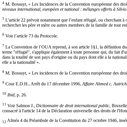
4
M. Bossuyt, « Les Incidences de la Convention européenne des droits 
niveaux international, européen et national : mélanges offerts à Sil
5
L'article 22 prévoit notamment que l’enfant réfugié, ou cherchant à ob
rechercher les père et mère ou autres membres de la famille de tout enf
6
Voir l’article 73 du Protocole.
7
La Convention de l’OUA reprend, à son article 1§1, la définition du 
terme "réfugié", s'applique également à toute personne qui, du fait d
dans la totalité de son pays d'origine ou du pays dont elle a la nationa
elle a la nationalité ».
8
M. Bossuyt, « Les incidences de la Convention européenne des droits 
9
Cour E.D.H., Arrêt du 17 décembre 1996,
Affaire Ahmed c. Autrich
10
Ibid,
p. 26.
11
Voir Salmon J.,
Dictionnaire de droit international public
, Bruxelle
consacré à l'article 14 de la Déclaration universelle des droits de l
Alinéa 4 du Préambule de la Constitution du 27 octobre 1946, insér
12