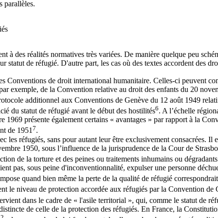
 parallèles.
iés
ent à des réalités normatives très variées. De manière quelque peu schém
ur statut de réfugié. D'autre part, les cas où des textes accordent des d
 les Conventions de droit international humanitaire. Celles-ci peuvent co
i, par exemple, de la Convention relative au droit des enfants du 20 nove
otocole additionnel aux Conventions de Genève du 12 août 1949 relatif 
6
é du statut de réfugié avant le début des hostilités
. A l’échelle région
e 1969 présente également certains « avantages » par rapport à la Conv
7
ent de 1951
.
 les réfugiés, sans pour autant leur être exclusivement consacrées. Il en
re 1950, sous l’influence de la jurisprudence de la Cour de Strasbourg
terdiction de la torture et des peines ou traitements inhumains ou dégra
ient pas, sous peine d'inconventionnalité, expulser une personne déchue 
 s’impose quand bien même la perte de la qualité de réfugié correspondr
sent le niveau de protection accordée aux réfugiés par la Convention de
vient dans le cadre de « l'asile territorial », qui, comme le statut de réfu
t distincte de celle de la protection des réfugiés. En France, la Constitu
12