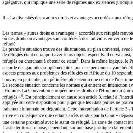
agrégative, qui implique une série de régimes aux existences juridiques
II – La diversités des « autres droits et avantages accordés » aux réfug
Les termes « autres droits et avantages » accordés aux réfugiés renvoi
où des droits ou avantages sont conférés à des individus en vertu de le
réfugié.
La première situation trouve des illustrations, au plan universel, avec
de réfugiés étant en rapport avec leurs objets respectifs. Il en va ains
5
réfugiés ou cherchant à obtenir ce statut
. Dans la même logique, le Pr
accorde des garanties supplémentaires pour les personnes ayant bénéfici
aspects propres aux problèmes des réfugiés en Afrique du 10 septembr
couvre, en particulier, un périmètre plus étendu que celui de l'instrum
La seconde situation concerne les normes qui entrent en interaction avec
l'Homme. La Convention européenne des droits de l'Homme du 4 novemb
8
réfugiés »
. Est principalement en cause son article 3, relatif à l’in
appuyée sur cette disposition pour juger que les Etats parties ne pouva
traitement inhumain ou dégradant. Cette interprétation de l’article 3
arrive en conséquence que certains arrêts rendus par la Cour « dépas
une certaine proximité avec le statut de réfugié. La zone de contact inter
L'asile territorial repose, cependant, sur une base juridique clairemen