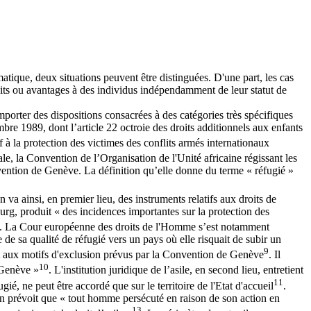
atique, deux situations peuvent être distinguées. D'une part, les cas
roits ou avantages à des individus indépendamment de leur statut de
mporter des dispositions consacrées à des catégories très spécifiques
mbre 1989, dont l’article 22 octroie des droits additionnels aux enfants
à la protection des victimes des conflits armés internationaux
ale, la Convention de l’Organisation de l'Unité africaine régissant les
ention de Genève. La définition qu’elle donne du terme « réfugié »
 va ainsi, en premier lieu, des instruments relatifs aux droits de
, produit « des incidences importantes sur la protection des
dants. La Cour européenne des droits de l'Homme s’est notamment
de sa qualité de réfugié vers un pays où elle risquait de subir un
9
ait aux motifs d'exclusion prévus par la Convention de Genève
. Il
10
 Genève »
. L'institution juridique de l’asile, en second lieu, entretient
11
gié, ne peut être accordé que sur le territoire de l'Etat d'accueil
.
tion prévoit que « tout homme persécuté en raison de son action en
13