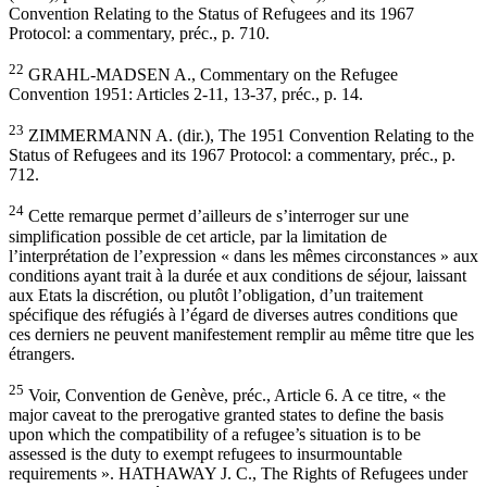
Convention Relating to the Status of Refugees and its 1967
Protocol: a commentary, préc., p. 710.
22
GRAHL-MADSEN A., Commentary on the Refugee
Convention 1951: Articles 2-11, 13-37, préc., p. 14.
23
ZIMMERMANN A. (dir.), The 1951 Convention Relating to the
Status of Refugees and its 1967 Protocol: a commentary, préc., p.
712.
24
Cette remarque permet d’ailleurs de s’interroger sur une
simplification possible de cet article, par la limitation de
l’interprétation de l’expression « dans les mêmes circonstances » aux
conditions ayant trait à la durée et aux conditions de séjour, laissant
aux Etats la discrétion, ou plutôt l’obligation, d’un traitement
spécifique des réfugiés à l’égard de diverses autres conditions que
ces derniers ne peuvent manifestement remplir au même titre que les
étrangers.
25
Voir, Convention de Genève, préc., Article 6. A ce titre, « the
major caveat to the prerogative granted states to define the basis
upon which the compatibility of a refugee’s situation is to be
assessed is the duty to exempt refugees to insurmountable
requirements ». HATHAWAY J. C., The Rights of Refugees under