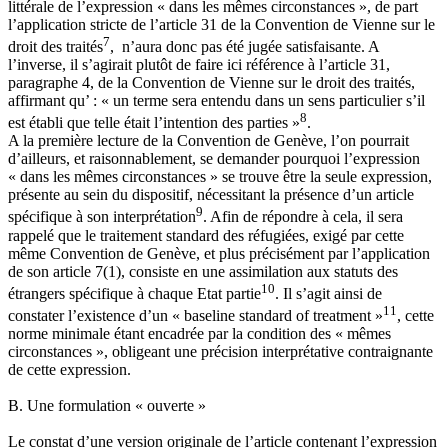
littérale de l’expression « dans les mêmes circonstances », de part
l’application stricte de l’article 31 de la Convention de Vienne sur le
7
droit des traités
, n’aura donc pas été jugée satisfaisante. A
l’inverse, il s’agirait plutôt de faire ici référence à l’article 31,
paragraphe 4, de la Convention de Vienne sur le droit des traités,
affirmant qu’ : « un terme sera entendu dans un sens particulier s’il
8
est établi que telle était l’intention des parties »
.
A la première lecture de la Convention de Genève, l’on pourrait
d’ailleurs, et raisonnablement, se demander pourquoi l’expression
« dans les mêmes circonstances » se trouve être la seule expression,
présente au sein du dispositif, nécessitant la présence d’un article
9
spécifique à son interprétation
. Afin de répondre à cela, il sera
rappelé que le traitement standard des réfugiées, exigé par cette
même Convention de Genève, et plus précisément par l’application
de son article 7(1), consiste en une assimilation aux statuts des
10
étrangers spécifique à chaque Etat partie
. Il s’agit ainsi de
11
constater l’existence d’un « baseline standard of treatment »
, cette
norme minimale étant encadrée par la condition des « mêmes
circonstances », obligeant une précision interprétative contraignante
de cette expression.
B. Une formulation « ouverte »
Le constat d’une version originale de l’article contenant l’expression