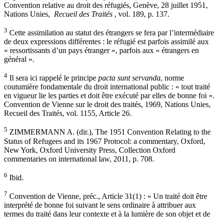
Convention relative au droit des réfugiés, Genève, 28 juillet 1951,
Nations Unies,
Recueil des Traités
, vol. 189, p. 137.
3
Cette assimilation au statut des étrangers se fera par l’intermédiaire
de deux expressions différentes : le réfugié est parfois assimilé aux
« ressortissants d’un pays étranger », parfois aux « étrangers en
général ».
4
Il sera ici rappelé le principe
pacta sunt servanda
, norme
coutumière fondamentale du droit international public : « tout traité
en vigueur lie les parties et doit être exécuté par elles de bonne foi ».
Convention de Vienne sur le droit des traités, 1969, Nations Unies,
Recueil des Traités, vol. 1155, Article 26.
5
ZIMMERMANN A. (dir.), The 1951 Convention Relating to the
Status of Refugees and its 1967 Protocol: a commentary, Oxford,
New York, Oxford University Press, Collection Oxford
commentaries on international law, 2011, p. 708.
6
Ibid.
7
Convention de Vienne, préc., Article 31(1) : « Un traité doit être
interprété de bonne foi suivant le sens ordinaire à attribuer aux
termes du traité dans leur contexte et à la lumière de son objet et de