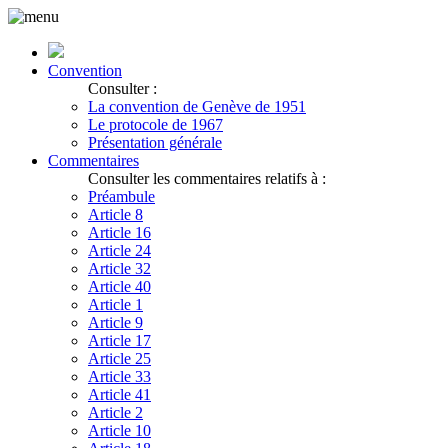
Convention
Consulter :
La convention de Genève de 1951
Le protocole de 1967
Présentation générale
Commentaires
Consulter les commentaires relatifs à :
Préambule
Article 8
Article 16
Article 24
Article 32
Article 40
Article 1
Article 9
Article 17
Article 25
Article 33
Article 41
Article 2
Article 10