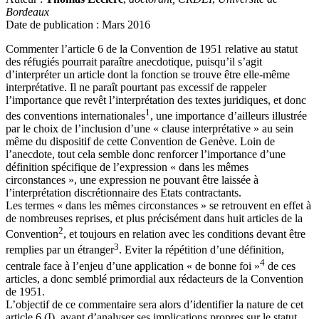
Bordeaux
Date de publication : Mars 2016
Commenter l’article 6 de la Convention de 1951 relative au statut
des réfugiés pourrait paraître anecdotique, puisqu’il s’agit
d’interpréter un article dont la fonction se trouve être elle-même
interprétative. Il ne paraît pourtant pas excessif de rappeler
l’importance que revêt l’interprétation des textes juridiques, et donc
1
des conventions internationales
, une importance d’ailleurs illustrée
par le choix de l’inclusion d’une « clause interprétative » au sein
même du dispositif de cette Convention de Genève. Loin de
l’anecdote, tout cela semble donc renforcer l’importance d’une
définition spécifique de l’expression « dans les mêmes
circonstances », une expression ne pouvant être laissée à
l’interprétation discrétionnaire des Etats contractants.
Les termes « dans les mêmes circonstances » se retrouvent en effet à
de nombreuses reprises, et plus précisément dans huit articles de la
2
Convention
, et toujours en relation avec les conditions devant être
3
remplies par un étranger
. Eviter la répétition d’une définition,
4
centrale face à l’enjeu d’une application « de bonne foi »
de ces
articles, a donc semblé primordial aux rédacteurs de la Convention
de 1951.
L’objectif de ce commentaire sera alors d’identifier la nature de cet
article 6 (I), avant d’analyser ses implications propres sur le statut