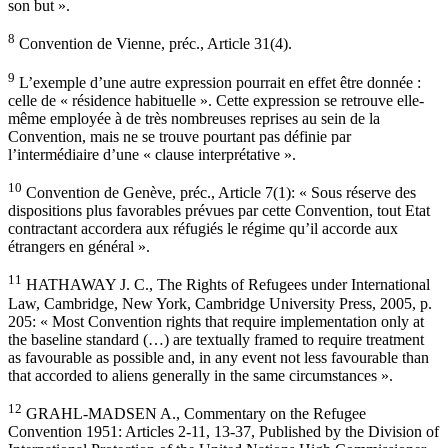
son but ».
8
Convention de Vienne, préc., Article 31(4).
9
L’exemple d’une autre expression pourrait en effet être donnée :
celle de « résidence habituelle ». Cette expression se retrouve elle-
même employée à de très nombreuses reprises au sein de la
Convention, mais ne se trouve pourtant pas définie par
l’intermédiaire d’une « clause interprétative ».
10
Convention de Genève, préc., Article 7(1): « Sous réserve des
dispositions plus favorables prévues par cette Convention, tout Etat
contractant accordera aux réfugiés le régime qu’il accorde aux
étrangers en général ».
11
HATHAWAY J. C., The Rights of Refugees under International
Law, Cambridge, New York, Cambridge University Press, 2005, p.
205: « Most Convention rights that require implementation only at
the baseline standard (…) are textually framed to require treatment
as favourable as possible and, in any event not less favourable than
that accorded to aliens generally in the same circumstances ».
12
GRAHL-MADSEN A., Commentary on the Refugee
Convention 1951: Articles 2-11, 13-37, Published by the Division of