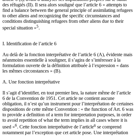
des réfugiés (II). Il sera alors souligné que l’article 6 « attempts to
find a balance between the general principle of assimilating refugees
to other aliens and recognizing the specific circumstances and
conditions distinguishing refugees from other aliens due to their
5
special situation »
.
I. Identification de l’article 6
Au delà de la fonction interprétative de l’article 6 (A), évidente mais
néanmoins essentielle à souligner, il s’agira de s’intéresser à la
formulation ouverte de la définition attribuée à l’expression « dans
les mêmes circonstances » (B).
A. Une fonction interprétative
Il s’agit d’identifier, en tout premier lieu, la nature même de l’article
6 de la Convention de 1951. Cet article ne contient aucune
obligation, il n’est qu’un instrument pour l’interprétation de certaines
dispositions de cette même Convention : « the function of Art. 6 was
to provide a definition of a term for interpretation purposes, in order
to avoid repetition of what the term implies in all cases where it is
6
6
used »
. Cette fonction interprétative de l’article
se comprend
notamment par l’exception que cet article pose. Une interprétation