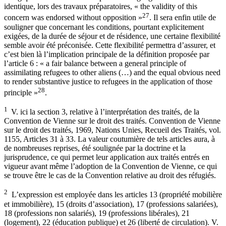
identique, lors des travaux préparatoires, « the validity of this
27
concern was endorsed without opposition »
. Il sera enfin utile de
souligner que concernant les conditions, pourtant explicitement
exigées, de la durée de séjour et de résidence, une certaine flexibilité
semble avoir été préconisée. Cette flexibilité permettra d’assurer, et
c’est bien là l’implication principale de la définition proposée par
l’article 6 : « a fair balance between a general principle of
assimilating refugees to other aliens (…) and the equal obvious need
to render substantive justice to refugees in the application of those
28
principle »
.
1
V. ici la section 3, relative à l’interprétation des traités, de la
Convention de Vienne sur le droit des traités. Convention de Vienne
sur le droit des traités, 1969, Nations Unies, Recueil des Traités, vol.
1155, Articles 31 à 33. La valeur coutumière de tels articles aura, à
de nombreuses reprises, été soulignée par la doctrine et la
jurisprudence, ce qui permet leur application aux traités entrés en
vigueur avant même l’adoption de la Convention de Vienne, ce qui
se trouve être le cas de la Convention relative au droit des réfugiés.
2
L’expression est employée dans les articles 13 (propriété mobilière
et immobilière), 15 (droits d’association), 17 (professions salariées),
18 (professions non salariés), 19 (professions libérales), 21
(logement), 22 (éducation publique) et 26 (liberté de circulation). V.