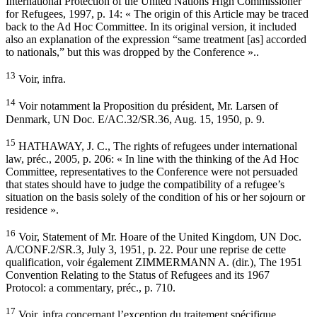
International Protection of the United Nations High Commissioner
for Refugees, 1997, p. 14: « The origin of this Article may be traced
back to the Ad Hoc Committee. In its original version, it included
also an explanation of the expression “same treatment [as] accorded
to nationals,” but this was dropped by the Conference »..
13
Voir, infra.
14
Voir notamment la Proposition du président, Mr. Larsen of
Denmark, UN Doc. E/AC.32/SR.36, Aug. 15, 1950, p. 9.
15
HATHAWAY, J. C., The rights of refugees under international
law, préc., 2005, p. 206: « In line with the thinking of the Ad Hoc
Committee, representatives to the Conference were not persuaded
that states should have to judge the compatibility of a refugee’s
situation on the basis solely of the condition of his or her sojourn or
residence ».
16
Voir, Statement of Mr. Hoare of the United Kingdom, UN Doc.
A/CONF.2/SR.3, July 3, 1951, p. 22. Pour une reprise de cette
qualification, voir également ZIMMERMANN A. (dir.), The 1951
Convention Relating to the Status of Refugees and its 1967
Protocol: a commentary, préc., p. 710.
17
Voir, infra concernant l’exception du traitement spécifique.