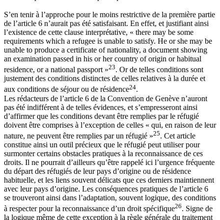
S’en tenir à l’approche pour le moins restrictive de la première partie
de l’article 6 n’aurait pas été satisfaisant. En effet, et justifiant ainsi
l’existence de cette clause interprétative, « there may be some
requirements which a refugee is unable to satisfy. He or she may be
unable to produce a certificate of nationality, a document showing
an examination passed in his or her country of origin or habitual
23
residence, or a national passport »
. Or de telles conditions sont
justement des conditions distinctes de celles relatives à la durée et
24
aux conditions de séjour ou de résidence
.
Les rédacteurs de l’article 6 de la Convention de Genève n’auront
pas été indifférent à de telles évidences, et s’empresseront ainsi
d’affirmer que les conditions devant être remplies par le réfugié
doivent être comprises à l’exception de celles « qui, en raison de leur
25
nature, ne peuvent être remplies par un réfugié »
. Cet article
constitue ainsi un outil précieux que le réfugié peut utiliser pour
surmonter certains obstacles pratiques à la reconnaissance de ces
droits. Il ne pourrait d’ailleurs qu’être rappelé ici l’urgence fréquente
du départ des réfugiés de leur pays d’origine ou de résidence
habituelle, et les liens souvent délicats que ces derniers maintiennent
avec leur pays d’origine. Les conséquences pratiques de l’article 6
se trouveront ainsi dans l’adaptation, souvent logique, des conditions
26
à respecter pour la reconnaissance d’un droit spécifique
. Signe de
la logique même de cette exception à la règle générale du traitement