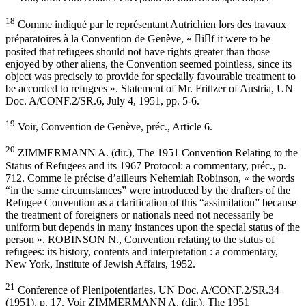
18
Comme indiqué par le représentant Autrichien lors des travaux
préparatoires à la Convention de Genève, « if it were to be
posited that refugees should not have rights greater than those
enjoyed by other aliens, the Convention seemed pointless, since its
object was precisely to provide for specially favourable treatment to
be accorded to refugees ». Statement of Mr. Fritlzer of Austria, UN
Doc. A/CONF.2/SR.6, July 4, 1951, pp. 5-6.
19
Voir, Convention de Genève, préc., Article 6.
20
ZIMMERMANN A. (dir.), The 1951 Convention Relating to the
Status of Refugees and its 1967 Protocol: a commentary, préc., p.
712. Comme le précise d’ailleurs Nehemiah Robinson, « the words
“in the same circumstances” were introduced by the drafters of the
Refugee Convention as a clarification of this “assimilation” because
the treatment of foreigners or nationals need not necessarily be
uniform but depends in many instances upon the special status of the
person ». ROBINSON N., Convention relating to the status of
refugees: its history, contents and interpretation : a commentary,
New York, Institute of Jewish Affairs, 1952.
21
Conference of Plenipotentiaries, UN Doc. A/CONF.2/SR.34
(1951), p. 17. Voir ZIMMERMANN A. (dir.), The 1951