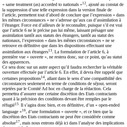
12
« same treatment (as) accorded to nationals »
, ajouté au constat de
la suppression d’une telle expression dans la version finale de
l’article, permettent tout d’abord de conclure que l’expression « dans
les mêmes circonstances » ne s’adresse qu’aux cas d’assimilation à
l’étranger. Force est d’ailleurs de le reconnaître, puisque s’il est vrai
que l’article 6 ne le précise pas lui même, laissant présager une
assimilation tantôt aux statuts des étrangers, tantôt au statut des
nationaux, l’expression « dans les mêmes circonstances » ne se
retrouve en définitive que dans les dispositions effectuant une
13
assimilation aux étrangers
. La formulation de l’article 6, à
première vue « ouverte », ne restera donc, sur ce point, qu’au statut
des apparences.
Ce sera donc sur un autre aspect qu’il faudra rechercher la véritable
ouverture effectuée par l’article 6. En effet, il devra être rappelé que
14
certaines propositions
, allant dans le sens d’une compatibilité des
circonstances seulement en terme de conditions de séjour, seront
rejetées par le Comité Ad hoc en charge de la rédaction. Cela
permettra d’assurer une certaine discrétion des Etats contractants
quant à la précision des conditions devant être remplies par le
15.
réfugié
Il s’agira donc bien, et en définitive, d’un « open-ended
16
language »
, d’une formulation « ouverte », et ce bien que la
discrétion des Etats contractants ne peut être considérée comme
17
absolue
, mais nous entrons déjà ici dans l’analyse des implications