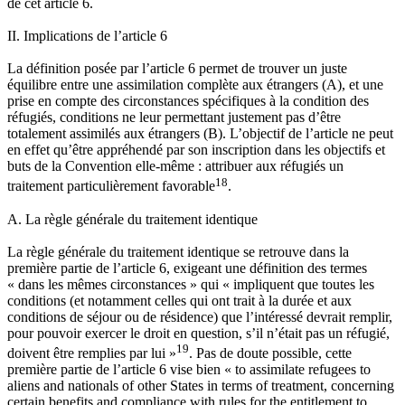
de cet article 6.
II. Implications de l’article 6
La définition posée par l’article 6 permet de trouver un juste
équilibre entre une assimilation complète aux étrangers (A), et une
prise en compte des circonstances spécifiques à la condition des
réfugiés, conditions ne leur permettant justement pas d’être
totalement assimilés aux étrangers (B). L’objectif de l’article ne peut
en effet qu’être appréhendé par son inscription dans les objectifs et
buts de la Convention elle-même : attribuer aux réfugiés un
18
traitement particulièrement favorable
.
A. La règle générale du traitement identique
La règle générale du traitement identique se retrouve dans la
première partie de l’article 6, exigeant une définition des termes
« dans les mêmes circonstances » qui « impliquent que toutes les
conditions (et notamment celles qui ont trait à la durée et aux
conditions de séjour ou de résidence) que l’intéressé devrait remplir,
pour pouvoir exercer le droit en question, s’il n’était pas un réfugié,
19
doivent être remplies par lui »
. Pas de doute possible, cette
première partie de l’article 6 vise bien « to assimilate refugees to
aliens and nationals of other States in terms of treatment, concerning
certain benefits and compliance with rules for the entitlement to