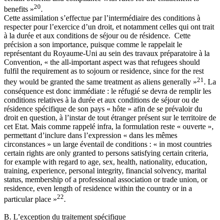
20
benefits »
.
Cette assimilation s’effectue par l’intermédiaire des conditions à
respecter pour l’exercice d’un droit, et notamment celles qui ont trait
à la durée et aux conditions de séjour ou de résidence. Cette
précision a son importance, puisque comme le rappelait le
représentant du Royaume-Uni au sein des travaux préparatoire à la
Convention, « the all-important aspect was that refugees should
fulfil the requirement as to sojourn or residence, since for the rest
21
they would be granted the same treatment as aliens generally »
. La
conséquence est donc immédiate : le réfugié se devra de remplir les
conditions relatives à la durée et aux conditions de séjour ou de
résidence spécifique de son pays « hôte » afin de se prévaloir du
droit en question, à l’instar de tout étranger présent sur le territoire de
cet Etat. Mais comme rappelé infra, la formulation reste « ouverte »,
permettant d’inclure dans l’expression « dans les mêmes
circonstances » un large éventail de conditions : « in most countries
certain rights are only granted to persons satisfying certain criteria,
for example with regard to age, sex, health, nationality, education,
training, experience, personal integrity, financial solvency, marital
status, membership of a professional association or trade union, or
residence, even length of residence within the country or in a
22
particular place »
.
B. L’exception du traitement spécifique