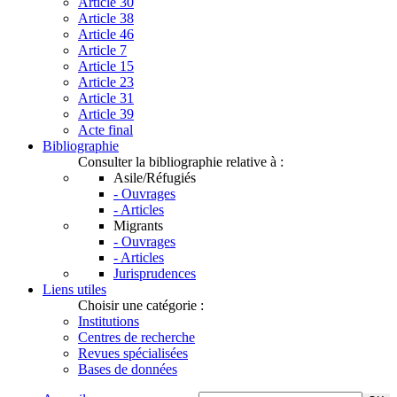
Article 30
Article 38
Article 46
Article 7
Article 15
Article 23
Article 31
Article 39
Acte final
Bibliographie
Consulter la bibliographie relative à :
Asile/Réfugiés
- Ouvrages
- Articles
Migrants
- Ouvrages
- Articles
Jurisprudences
Liens utiles
Choisir une catégorie :
Institutions
Centres de recherche
Revues spécialisées
Bases de données