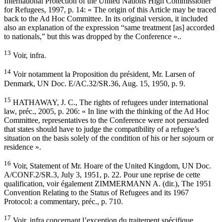
International Protection of the United Nations High Commissioner
for Refugees, 1997, p. 14: « The origin of this Article may be traced
back to the Ad Hoc Committee. In its original version, it included
also an explanation of the expression “same treatment [as] accorded
to nationals,” but this was dropped by the Conference »..
13
Voir, infra.
14
Voir notamment la Proposition du président, Mr. Larsen of
Denmark, UN Doc. E/AC.32/SR.36, Aug. 15, 1950, p. 9.
15
HATHAWAY, J. C., The rights of refugees under international
law, préc., 2005, p. 206: « In line with the thinking of the Ad Hoc
Committee, representatives to the Conference were not persuaded
that states should have to judge the compatibility of a refugee’s
situation on the basis solely of the condition of his or her sojourn or
residence ».
16
Voir, Statement of Mr. Hoare of the United Kingdom, UN Doc.
A/CONF.2/SR.3, July 3, 1951, p. 22. Pour une reprise de cette
qualification, voir également ZIMMERMANN A. (dir.), The 1951
Convention Relating to the Status of Refugees and its 1967
Protocol: a commentary, préc., p. 710.
17
Voir, infra concernant l’exception du traitement spécifique.