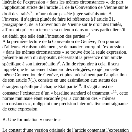
littérale de l’expression « dans les mêmes circonstances », de part
l’application stricte de l’article 31 de la Convention de Vienne sur le
7
droit des traités
, n’aura donc pas été jugée satisfaisante. A
l’inverse, il s’agirait plutôt de faire ici référence à l’article 31,
paragraphe 4, de la Convention de Vienne sur le droit des traités,
affirmant qu’ : « un terme sera entendu dans un sens particulier s’il
8
est établi que telle était l’intention des parties »
.
A la première lecture de la Convention de Genève, l’on pourrait
d’ailleurs, et raisonnablement, se demander pourquoi l’expression
« dans les mêmes circonstances » se trouve être la seule expression,
présente au sein du dispositif, nécessitant la présence d’un article
9
spécifique à son interprétation
. Afin de répondre à cela, il sera
rappelé que le traitement standard des réfugiées, exigé par cette
même Convention de Genève, et plus précisément par l’application
de son article 7(1), consiste en une assimilation aux statuts des
10
étrangers spécifique à chaque Etat partie
. Il s’agit ainsi de
11
constater l’existence d’un « baseline standard of treatment »
, cette
norme minimale étant encadrée par la condition des « mêmes
circonstances », obligeant une précision interprétative contraignante
de cette expression.
B. Une formulation « ouverte »
Le constat d’une version originale de l’article contenant l’expression