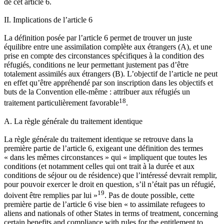
de cet article 6.
II. Implications de l’article 6
La définition posée par l’article 6 permet de trouver un juste
équilibre entre une assimilation complète aux étrangers (A), et une
prise en compte des circonstances spécifiques à la condition des
réfugiés, conditions ne leur permettant justement pas d’être
totalement assimilés aux étrangers (B). L’objectif de l’article ne peut
en effet qu’être appréhendé par son inscription dans les objectifs et
buts de la Convention elle-même : attribuer aux réfugiés un
18
traitement particulièrement favorable
.
A. La règle générale du traitement identique
La règle générale du traitement identique se retrouve dans la
première partie de l’article 6, exigeant une définition des termes
« dans les mêmes circonstances » qui « impliquent que toutes les
conditions (et notamment celles qui ont trait à la durée et aux
conditions de séjour ou de résidence) que l’intéressé devrait remplir,
pour pouvoir exercer le droit en question, s’il n’était pas un réfugié,
19
doivent être remplies par lui »
. Pas de doute possible, cette
première partie de l’article 6 vise bien « to assimilate refugees to
aliens and nationals of other States in terms of treatment, concerning
certain benefits and compliance with rules for the entitlement to