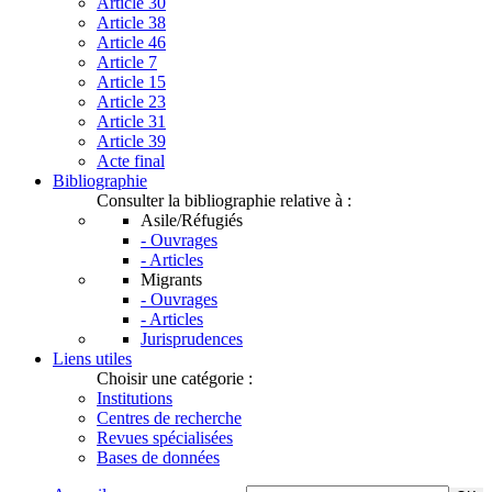
Article 30
Article 38
Article 46
Article 7
Article 15
Article 23
Article 31
Article 39
Acte final
Bibliographie
Consulter la bibliographie relative à :
Asile/Réfugiés
- Ouvrages
- Articles
Migrants
- Ouvrages
- Articles
Jurisprudences
Liens utiles
Choisir une catégorie :
Institutions
Centres de recherche
Revues spécialisées
Bases de données