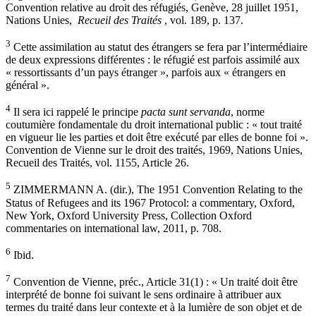
Convention relative au droit des réfugiés, Genève, 28 juillet 1951,
Nations Unies,
Recueil des Traités
, vol. 189, p. 137.
3
Cette assimilation au statut des étrangers se fera par l’intermédiaire
de deux expressions différentes : le réfugié est parfois assimilé aux
« ressortissants d’un pays étranger », parfois aux « étrangers en
général ».
4
Il sera ici rappelé le principe
pacta sunt servanda
, norme
coutumière fondamentale du droit international public : « tout traité
en vigueur lie les parties et doit être exécuté par elles de bonne foi ».
Convention de Vienne sur le droit des traités, 1969, Nations Unies,
Recueil des Traités, vol. 1155, Article 26.
5
ZIMMERMANN A. (dir.), The 1951 Convention Relating to the
Status of Refugees and its 1967 Protocol: a commentary, Oxford,
New York, Oxford University Press, Collection Oxford
commentaries on international law, 2011, p. 708.
6
Ibid.
7
Convention de Vienne, préc., Article 31(1) : « Un traité doit être
interprété de bonne foi suivant le sens ordinaire à attribuer aux
termes du traité dans leur contexte et à la lumière de son objet et de