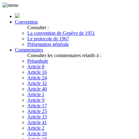
Convention
Consulter :
La convention de Genève de 1951
Le protocole de 1967
Présentation générale
Commentaires
Consulter les commentaires relatifs à :
Préambule
Article 8
Article 16
Article 24
Article 32
Article 40
Article 1
Article 9
Article 17
Article 25
Article 33
Article 41
Article 2
Article 10