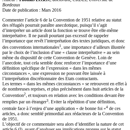
Bordeaux
Date de publication : Mars 2016
Commenter l’article 6 de la Convention de 1951 relative au statut
des réfugiés pourrait paraître anecdotique, puisqu’il s’agit
d’interpréter un article dont la fonction se trouve être elle-même
interprétative. Il ne paraît pourtant pas excessif de rappeler
l’importance que revêt l’interprétation des textes juridiques, et donc
1
des conventions internationales
, une importance d’ailleurs illustrée
par le choix de l’inclusion d’une « clause interprétative » au sein
même du dispositif de cette Convention de Genève. Loin de
l’anecdote, tout cela semble donc renforcer l’importance d’une
définition spécifique de l’expression « dans les mêmes
circonstances », une expression ne pouvant être laissée à
l’interprétation discrétionnaire des Etats contractants.
Les termes « dans les mêmes circonstances » se retrouvent en effet à
de nombreuses reprises, et plus précisément dans huit articles de la
2
Convention
, et toujours en relation avec les conditions devant être
3
remplies par un étranger
. Eviter la répétition d’une définition,
4
centrale face à l’enjeu d’une application « de bonne foi »
de ces
articles, a donc semblé primordial aux rédacteurs de la Convention
de 1951.
L’objectif de ce commentaire sera alors d’identifier la nature de cet
article 6 (I), avant d’analyser ses implications propres sur le statut