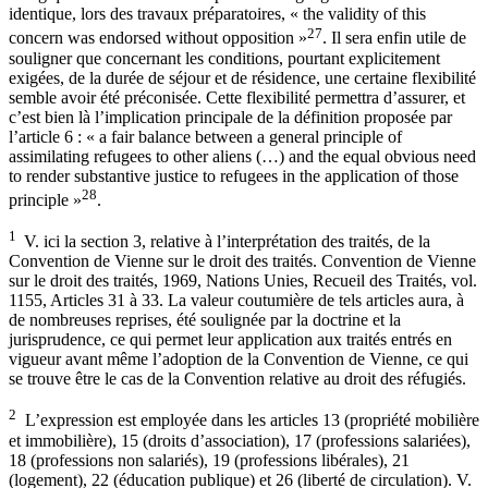
identique, lors des travaux préparatoires, « the validity of this
27
concern was endorsed without opposition »
. Il sera enfin utile de
souligner que concernant les conditions, pourtant explicitement
exigées, de la durée de séjour et de résidence, une certaine flexibilité
semble avoir été préconisée. Cette flexibilité permettra d’assurer, et
c’est bien là l’implication principale de la définition proposée par
l’article 6 : « a fair balance between a general principle of
assimilating refugees to other aliens (…) and the equal obvious need
to render substantive justice to refugees in the application of those
28
principle »
.
1
V. ici la section 3, relative à l’interprétation des traités, de la
Convention de Vienne sur le droit des traités. Convention de Vienne
sur le droit des traités, 1969, Nations Unies, Recueil des Traités, vol.
1155, Articles 31 à 33. La valeur coutumière de tels articles aura, à
de nombreuses reprises, été soulignée par la doctrine et la
jurisprudence, ce qui permet leur application aux traités entrés en
vigueur avant même l’adoption de la Convention de Vienne, ce qui
se trouve être le cas de la Convention relative au droit des réfugiés.
2
L’expression est employée dans les articles 13 (propriété mobilière
et immobilière), 15 (droits d’association), 17 (professions salariées),
18 (professions non salariés), 19 (professions libérales), 21
(logement), 22 (éducation publique) et 26 (liberté de circulation). V.