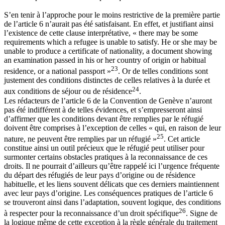
S’en tenir à l’approche pour le moins restrictive de la première partie
de l’article 6 n’aurait pas été satisfaisant. En effet, et justifiant ainsi
l’existence de cette clause interprétative, « there may be some
requirements which a refugee is unable to satisfy. He or she may be
unable to produce a certificate of nationality, a document showing
an examination passed in his or her country of origin or habitual
23
residence, or a national passport »
. Or de telles conditions sont
justement des conditions distinctes de celles relatives à la durée et
24
aux conditions de séjour ou de résidence
.
Les rédacteurs de l’article 6 de la Convention de Genève n’auront
pas été indifférent à de telles évidences, et s’empresseront ainsi
d’affirmer que les conditions devant être remplies par le réfugié
doivent être comprises à l’exception de celles « qui, en raison de leur
25
nature, ne peuvent être remplies par un réfugié »
. Cet article
constitue ainsi un outil précieux que le réfugié peut utiliser pour
surmonter certains obstacles pratiques à la reconnaissance de ces
droits. Il ne pourrait d’ailleurs qu’être rappelé ici l’urgence fréquente
du départ des réfugiés de leur pays d’origine ou de résidence
habituelle, et les liens souvent délicats que ces derniers maintiennent
avec leur pays d’origine. Les conséquences pratiques de l’article 6
se trouveront ainsi dans l’adaptation, souvent logique, des conditions
26
à respecter pour la reconnaissance d’un droit spécifique
. Signe de
la logique même de cette exception à la règle générale du traitement