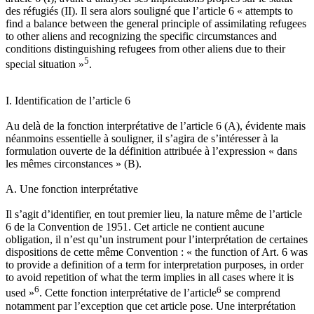
des réfugiés (II). Il sera alors souligné que l’article 6 « attempts to
find a balance between the general principle of assimilating refugees
to other aliens and recognizing the specific circumstances and
conditions distinguishing refugees from other aliens due to their
5
special situation »
.
I. Identification de l’article 6
Au delà de la fonction interprétative de l’article 6 (A), évidente mais
néanmoins essentielle à souligner, il s’agira de s’intéresser à la
formulation ouverte de la définition attribuée à l’expression « dans
les mêmes circonstances » (B).
A. Une fonction interprétative
Il s’agit d’identifier, en tout premier lieu, la nature même de l’article
6 de la Convention de 1951. Cet article ne contient aucune
obligation, il n’est qu’un instrument pour l’interprétation de certaines
dispositions de cette même Convention : « the function of Art. 6 was
to provide a definition of a term for interpretation purposes, in order
to avoid repetition of what the term implies in all cases where it is
6
6
used »
. Cette fonction interprétative de l’article
se comprend
notamment par l’exception que cet article pose. Une interprétation