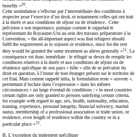
20
benefits »
.
Cette assimilation s’effectue par l’intermédiaire des conditions à
respecter pour l’exercice d’un droit, et notamment celles qui ont trait
à la durée et aux conditions de séjour ou de résidence. Cette
précision a son importance, puisque comme le rappelait le
représentant du Royaume-Uni au sein des travaux préparatoire à la
Convention, « the all-important aspect was that refugees should
fulfil the requirement as to sojourn or residence, since for the rest
21
they would be granted the same treatment as aliens generally »
. La
conséquence est donc immédiate : le réfugié se devra de remplir les
conditions relatives à la durée et aux conditions de séjour ou de
résidence spécifique de son pays « hôte » afin de se prévaloir du
droit en question, à l’instar de tout étranger présent sur le territoire de
cet Etat. Mais comme rappelé infra, la formulation reste « ouverte »,
permettant d’inclure dans l’expression « dans les mêmes
circonstances » un large éventail de conditions : « in most countries
certain rights are only granted to persons satisfying certain criteria,
for example with regard to age, sex, health, nationality, education,
training, experience, personal integrity, financial solvency, marital
status, membership of a professional association or trade union, or
residence, even length of residence within the country or in a
22
particular place »
.
B. L’exception du traitement spécifique