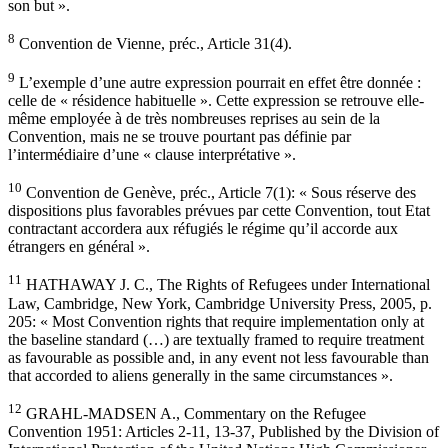
son but ».
8
Convention de Vienne, préc., Article 31(4).
9
L’exemple d’une autre expression pourrait en effet être donnée :
celle de « résidence habituelle ». Cette expression se retrouve elle-
même employée à de très nombreuses reprises au sein de la
Convention, mais ne se trouve pourtant pas définie par
l’intermédiaire d’une « clause interprétative ».
10
Convention de Genève, préc., Article 7(1): « Sous réserve des
dispositions plus favorables prévues par cette Convention, tout Etat
contractant accordera aux réfugiés le régime qu’il accorde aux
étrangers en général ».
11
HATHAWAY J. C., The Rights of Refugees under International
Law, Cambridge, New York, Cambridge University Press, 2005, p.
205: « Most Convention rights that require implementation only at
the baseline standard (…) are textually framed to require treatment
as favourable as possible and, in any event not less favourable than
that accorded to aliens generally in the same circumstances ».
12
GRAHL-MADSEN A., Commentary on the Refugee
Convention 1951: Articles 2-11, 13-37, Published by the Division of