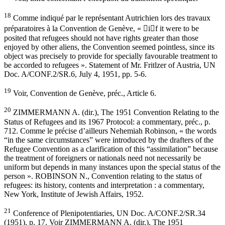
18
Comme indiqué par le représentant Autrichien lors des travaux
préparatoires à la Convention de Genève, « if it were to be
posited that refugees should not have rights greater than those
enjoyed by other aliens, the Convention seemed pointless, since its
object was precisely to provide for specially favourable treatment to
be accorded to refugees ». Statement of Mr. Fritlzer of Austria, UN
Doc. A/CONF.2/SR.6, July 4, 1951, pp. 5-6.
19
Voir, Convention de Genève, préc., Article 6.
20
ZIMMERMANN A. (dir.), The 1951 Convention Relating to the
Status of Refugees and its 1967 Protocol: a commentary, préc., p.
712. Comme le précise d’ailleurs Nehemiah Robinson, « the words
“in the same circumstances” were introduced by the drafters of the
Refugee Convention as a clarification of this “assimilation” because
the treatment of foreigners or nationals need not necessarily be
uniform but depends in many instances upon the special status of the
person ». ROBINSON N., Convention relating to the status of
refugees: its history, contents and interpretation : a commentary,
New York, Institute of Jewish Affairs, 1952.
21
Conference of Plenipotentiaries, UN Doc. A/CONF.2/SR.34
(1951), p. 17. Voir ZIMMERMANN A. (dir.), The 1951