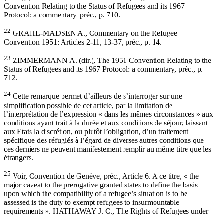
Convention Relating to the Status of Refugees and its 1967
Protocol: a commentary, préc., p. 710.
22
GRAHL-MADSEN A., Commentary on the Refugee
Convention 1951: Articles 2-11, 13-37, préc., p. 14.
23
ZIMMERMANN A. (dir.), The 1951 Convention Relating to the
Status of Refugees and its 1967 Protocol: a commentary, préc., p.
712.
24
Cette remarque permet d’ailleurs de s’interroger sur une
simplification possible de cet article, par la limitation de
l’interprétation de l’expression « dans les mêmes circonstances » aux
conditions ayant trait à la durée et aux conditions de séjour, laissant
aux Etats la discrétion, ou plutôt l’obligation, d’un traitement
spécifique des réfugiés à l’égard de diverses autres conditions que
ces derniers ne peuvent manifestement remplir au même titre que les
étrangers.
25
Voir, Convention de Genève, préc., Article 6. A ce titre, « the
major caveat to the prerogative granted states to define the basis
upon which the compatibility of a refugee’s situation is to be
assessed is the duty to exempt refugees to insurmountable
requirements ». HATHAWAY J. C., The Rights of Refugees under