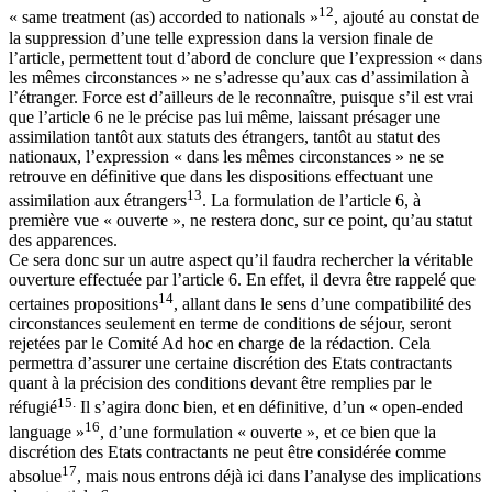
12
« same treatment (as) accorded to nationals »
, ajouté au constat de
la suppression d’une telle expression dans la version finale de
l’article, permettent tout d’abord de conclure que l’expression « dans
les mêmes circonstances » ne s’adresse qu’aux cas d’assimilation à
l’étranger. Force est d’ailleurs de le reconnaître, puisque s’il est vrai
que l’article 6 ne le précise pas lui même, laissant présager une
assimilation tantôt aux statuts des étrangers, tantôt au statut des
nationaux, l’expression « dans les mêmes circonstances » ne se
retrouve en définitive que dans les dispositions effectuant une
13
assimilation aux étrangers
. La formulation de l’article 6, à
première vue « ouverte », ne restera donc, sur ce point, qu’au statut
des apparences.
Ce sera donc sur un autre aspect qu’il faudra rechercher la véritable
ouverture effectuée par l’article 6. En effet, il devra être rappelé que
14
certaines propositions
, allant dans le sens d’une compatibilité des
circonstances seulement en terme de conditions de séjour, seront
rejetées par le Comité Ad hoc en charge de la rédaction. Cela
permettra d’assurer une certaine discrétion des Etats contractants
quant à la précision des conditions devant être remplies par le
15.
réfugié
Il s’agira donc bien, et en définitive, d’un « open-ended
16
language »
, d’une formulation « ouverte », et ce bien que la
discrétion des Etats contractants ne peut être considérée comme
17
absolue
, mais nous entrons déjà ici dans l’analyse des implications