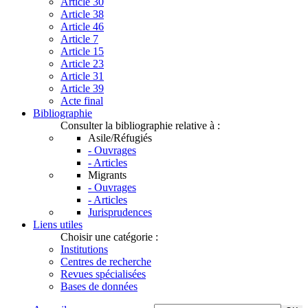
Article 30
Article 38
Article 46
Article 7
Article 15
Article 23
Article 31
Article 39
Acte final
Bibliographie
Consulter la bibliographie relative à :
Asile/Réfugiés
- Ouvrages
- Articles
Migrants
- Ouvrages
- Articles
Jurisprudences
Liens utiles
Choisir une catégorie :
Institutions
Centres de recherche
Revues spécialisées
Bases de données