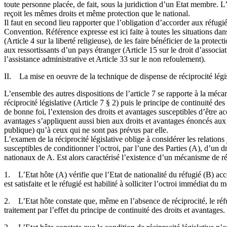
toute personne placée, de fait, sous la juridiction d’un Etat membre. L’h
reçoit les mêmes droits et même protection que le national.
Il faut en second lieu rapporter que l’obligation d’accorder aux réfug
Convention. Référence expresse est ici faite à toutes les situations d
(Article 4 sur la liberté religieuse), de les faire bénéficier de la prote
aux ressortissants d’un pays étranger (Article 15 sur le droit d’associat
l’assistance administrative et Article 33 sur le non refoulement).
II. La mise en oeuvre de la technique de dispense de réciprocité légi
L’ensemble des autres dispositions de l’article 7 se rapporte à la mécan
réciprocité législative (Article 7 § 2) puis le principe de continuité de
de bonne foi, l’extension des droits et avantages susceptibles d’être acc
avantages s’appliquent aussi bien aux droits et avantages énoncés aux a
publique) qu’à ceux qui ne sont pas prévus par elle.
L’examen de la réciprocité législative oblige à considérer les relation
susceptibles de conditionner l’octroi, par l’une des Parties (A), d’un d
nationaux de A. Est alors caractérisé l’existence d’un mécanisme de réc
1. L’Etat hôte (A) vérifie que l’Etat de nationalité du réfugié (B) a
est satisfaite et le réfugié est habilité à solliciter l’octroi immédiat
2. L’Etat hôte constate que, même en l’absence de réciprocité, le réfu
traitement par l’effet du principe de continuité des droits et avantages. 