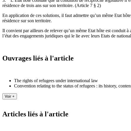
3. L’Etat hôte constate que la condition de réciprocité législative n’es
résidence de trois ans sur son territoire. (Article 7 § 2)
En application de ces solutions, il faut admettre qu’un même Etat hôte 
résidence sur son territoire.
Il convient par ailleurs de relever qu’un même Etat hôte est conduit à a
l’état des engagements juridiques qui le lie avec leurs Etats de nationali
Ouvrages liés à l'article
The rights of refugees under international law
Convention relating to the status of refugees : its history, conte
Articles liés à l'article