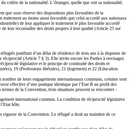
u critère de la nationalité. L’étranger, quelle que soit sa nationalité,
nt que sous réserve des dispositions plus favorables de la
 un traitement au moins aussi favorable que celui accordé aux nationaux
industrielle) de leur appliquer le traitement le plus favorable accordé
e de leur reconnaître des droits propres à leur qualité (Article 25 sur
éfugiés justifiant d’un délai de résidence de trois ans à la dispense de
 réciprocité (Article 7 § 3). Elle invite encore les Parties à envisager,
ciprocité législative et le principe de continuité des droits et
ariées), 19 (Professions libérales), 21 (logement) et 22 (Education
te. Au nombre de leurs engagements internationaux communs, certains sont
œuvre effective d’une pratique identique par l’Etat B au profit des
s termes de la Convention, trois situations peuvent se rencontrer :
agement international commun. La condition de réciprocité législative
l’Etat hôte.
en vigueur de la Convention. Le réfugié a droit au maintien de ce