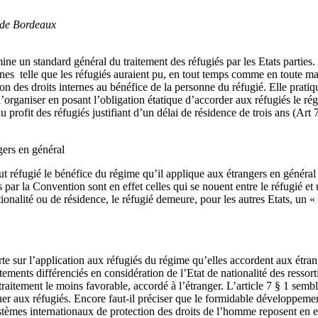
 de Bordeaux
ine un standard général du traitement des réfugiés par les Etats parties. 
rnes telle que les réfugiés auraient pu, en tout temps comme en toute mat
 des droits internes au bénéfice de la personne du réfugié. Elle pratiqu
’organiser en posant l’obligation étatique d’accorder aux réfugiés le r
 profit des réfugiés justifiant d’un délai de résidence de trois ans (Art 7
gers en général
 tout réfugié le bénéfice du régime qu’il applique aux étrangers en génér
s par la Convention sont en effet celles qui se nouent entre le réfugié et 
tionalité ou de résidence, le réfugié demeure, pour les autres Etats, un «
e sur l’application aux réfugiés du régime qu’elles accordent aux étranger
ments différenciés en considération de l’Etat de nationalité des ressortiss
 le traitement le moins favorable, accordé à l’étranger. L’article 7 § 1 
er aux réfugiés. Encore faut-il préciser que le formidable développemen
stèmes internationaux de protection des droits de l’homme reposent en 