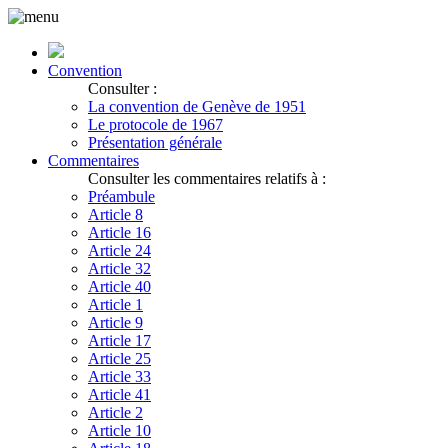
Convention
Consulter :
La convention de Genève de 1951
Le protocole de 1967
Présentation générale
Commentaires
Consulter les commentaires relatifs à :
Préambule
Article 8
Article 16
Article 24
Article 32
Article 40
Article 1
Article 9
Article 17
Article 25
Article 33
Article 41
Article 2
Article 10