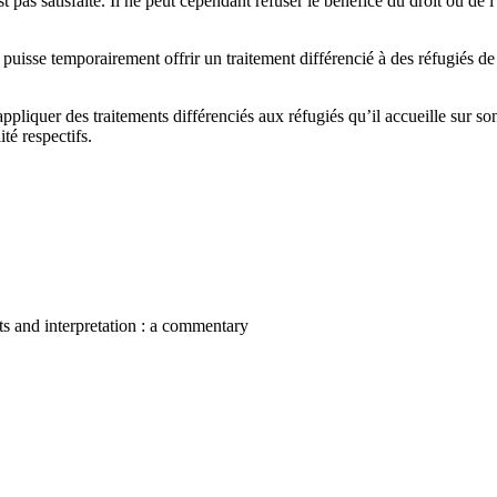
t pas satisfaite. Il ne peut cependant refuser le bénéfice du droit ou de l
puisse temporairement offrir un traitement différencié à des réfugiés de 
ppliquer des traitements différenciés aux réfugiés qu’il accueille sur son
té respectifs.
nts and interpretation : a commentary