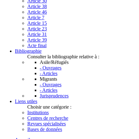
Article 30
Article 38
Article 46
Article 7
Article 15
Article 23
Article 31
Article 39
Acte final
Bibliographie
Consulter la bibliographie relative à :
Asile/Réfugiés
- Ouvrages
- Articles
Migrants
- Ouvrages
- Articles
Jurisprudences
Liens utiles
Choisir une catégorie :
Institutions
Centres de recherche
Revues spécialisées
Bases de données