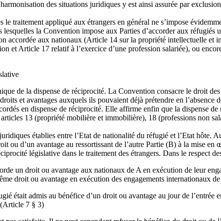
armonisation des situations juridiques y est ainsi assurée par exclusion d
iés le traitement appliqué aux étrangers en général ne s’impose évidemme
ans lesquelles la Convention impose aux Parties d’accorder aux réfugiés
ction accordée aux nationaux (Article 14 sur la propriété intellectuelle et 
ion et Article 17 relatif à l’exercice d’une profession salariée), ou encor
slative
ique de la dispense de réciprocité. La Convention consacre le droit des r
s droits et avantages auxquels ils pouvaient déjà prétendre en l’absence de
ordés en dispense de réciprocité. Elle affirme enfin que la dispense de ré
rticles 13 (propriété mobilière et immobilière), 18 (professions non sal
s juridiques établies entre l’Etat de nationalité du réfugié et l’Etat hô
roit ou d’un avantage au ressortissant de l’autre Partie (B) à la mise en 
iprocité législative dans le traitement des étrangers. Dans le respect de
ccorde un droit ou avantage aux nationaux de A en exécution de leur eng
 du même droit ou avantage en exécution des engagements internationaux de 
gié était admis au bénéfice d’un droit ou avantage au jour de l’entrée 
(Article 7 § 3)