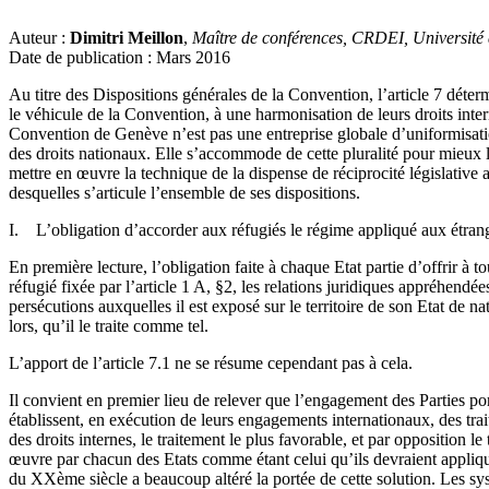
Auteur :
Dimitri Meillon
,
Maître de conférences, CRDEI, Université
Date de publication : Mars 2016
Au titre des Dispositions générales de la Convention, l’article 7 déterm
le véhicule de la Convention, à une harmonisation de leurs droits inte
Convention de Genève n’est pas une entreprise globale d’uniformisation
des droits nationaux. Elle s’accommode de cette pluralité pour mieux l
mettre en œuvre la technique de la dispense de réciprocité législative au
desquelles s’articule l’ensemble de ses dispositions.
I. L’obligation d’accorder aux réfugiés le régime appliqué aux étran
En première lecture, l’obligation faite à chaque Etat partie d’offrir à
réfugié fixée par l’article 1 A, §2, les relations juridiques appréhendée
persécutions auxquelles il est exposé sur le territoire de son Etat de na
lors, qu’il le traite comme tel.
L’apport de l’article 7.1 ne se résume cependant pas à cela.
Il convient en premier lieu de relever que l’engagement des Parties port
établissent, en exécution de leurs engagements internationaux, des traite
des droits internes, le traitement le plus favorable, et par opposition
œuvre par chacun des Etats comme étant celui qu’ils devraient appliqu
du XXème siècle a beaucoup altéré la portée de cette solution. Les sy