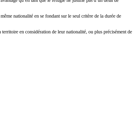
’avantage qu’en tant que le réfugié ne justifie pas d’un délai de
même nationalité en se fondant sur le seul critère de la durée de
 territoire en considération de leur nationalité, ou plus précisément de