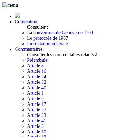
Convention
Consulter :
La convention de Genève de 1951
Le protocole de 1967
Présentation générale
Commentaires
Consulter les commentaires relatifs à :
Préambule
Article 8
Article 16
Article 24
Article 32
Article 40
Article 1
Article 9
Article 17
Article 25
Article 33
Article 41
Article 2
Article 10