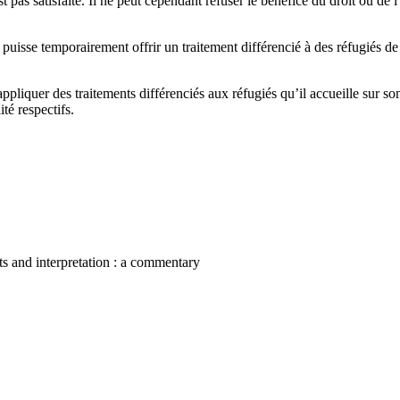
t pas satisfaite. Il ne peut cependant refuser le bénéfice du droit ou de l
puisse temporairement offrir un traitement différencié à des réfugiés de 
ppliquer des traitements différenciés aux réfugiés qu’il accueille sur son
té respectifs.
nts and interpretation : a commentary