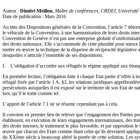
Auteur :
Dimitri Meillon
,
Maître de conférences, CRDEI, Université
Date de publication : Mars 2016
Au titre des Dispositions générales de la Convention, l’article 7 déterm
le véhicule de la Convention, à une harmonisation de leurs droits inte
Convention de Genève n’est pas une entreprise globale d’uniformisation
des droits nationaux. Elle s’accommode de cette pluralité pour mieux l
mettre en œuvre la technique de la dispense de réciprocité législative au
desquelles s’articule l’ensemble de ses dispositions.
I. L’obligation d’accorder aux réfugiés le régime appliqué aux étran
En première lecture, l’obligation faite à chaque Etat partie d’offrir à
réfugié fixée par l’article 1 A, §2, les relations juridiques appréhendée
persécutions auxquelles il est exposé sur le territoire de son Etat de na
lors, qu’il le traite comme tel.
L’apport de l’article 7.1 ne se résume cependant pas à cela.
Il convient en premier lieu de relever que l’engagement des Parties port
établissent, en exécution de leurs engagements internationaux, des traite
des droits internes, le traitement le plus favorable, et par opposition
œuvre par chacun des Etats comme étant celui qu’ils devraient appliqu
du XXème siècle a beaucoup altéré la portée de cette solution. Les sy