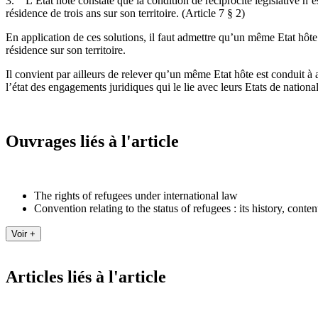
3. L’Etat hôte constate que la condition de réciprocité législative n’es
résidence de trois ans sur son territoire. (Article 7 § 2)
En application de ces solutions, il faut admettre qu’un même Etat hôte 
résidence sur son territoire.
Il convient par ailleurs de relever qu’un même Etat hôte est conduit à a
l’état des engagements juridiques qui le lie avec leurs Etats de nationali
Ouvrages liés à l'article
The rights of refugees under international law
Convention relating to the status of refugees : its history, conte
Articles liés à l'article