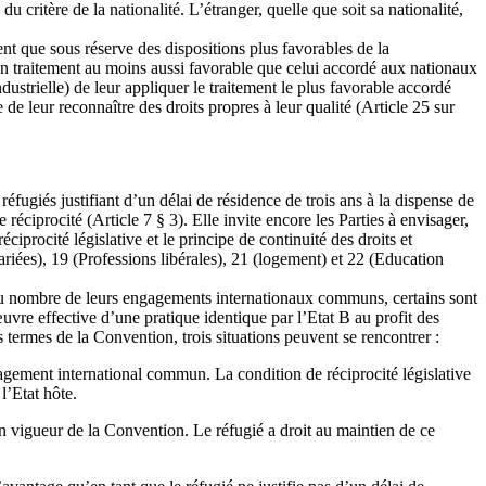
u critère de la nationalité. L’étranger, quelle que soit sa nationalité,
nt que sous réserve des dispositions plus favorables de la
 un traitement au moins aussi favorable que celui accordé aux nationaux
industrielle) de leur appliquer le traitement le plus favorable accordé
e de leur reconnaître des droits propres à leur qualité (Article 25 sur
éfugiés justifiant d’un délai de résidence de trois ans à la dispense de
 réciprocité (Article 7 § 3). Elle invite encore les Parties à envisager,
ciprocité législative et le principe de continuité des droits et
ariées), 19 (Professions libérales), 21 (logement) et 22 (Education
te. Au nombre de leurs engagements internationaux communs, certains sont
œuvre effective d’une pratique identique par l’Etat B au profit des
s termes de la Convention, trois situations peuvent se rencontrer :
agement international commun. La condition de réciprocité législative
l’Etat hôte.
en vigueur de la Convention. Le réfugié a droit au maintien de ce