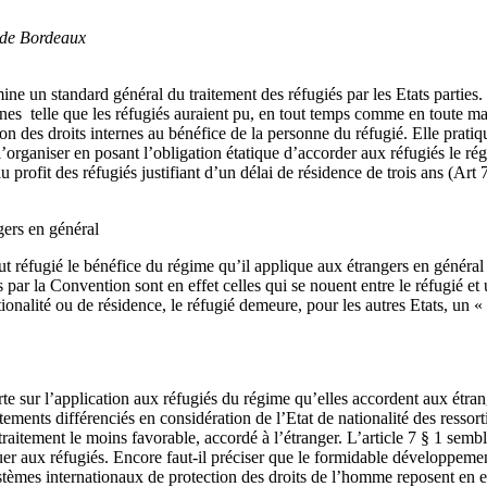
 de Bordeaux
ine un standard général du traitement des réfugiés par les Etats parties. 
rnes telle que les réfugiés auraient pu, en tout temps comme en toute mat
 des droits internes au bénéfice de la personne du réfugié. Elle pratiqu
’organiser en posant l’obligation étatique d’accorder aux réfugiés le r
 profit des réfugiés justifiant d’un délai de résidence de trois ans (Art 7
gers en général
 tout réfugié le bénéfice du régime qu’il applique aux étrangers en génér
s par la Convention sont en effet celles qui se nouent entre le réfugié et 
tionalité ou de résidence, le réfugié demeure, pour les autres Etats, un «
e sur l’application aux réfugiés du régime qu’elles accordent aux étranger
ments différenciés en considération de l’Etat de nationalité des ressortiss
 le traitement le moins favorable, accordé à l’étranger. L’article 7 § 1 
er aux réfugiés. Encore faut-il préciser que le formidable développemen
stèmes internationaux de protection des droits de l’homme reposent en 