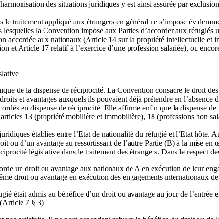
armonisation des situations juridiques y est ainsi assurée par exclusion d
iés le traitement appliqué aux étrangers en général ne s’impose évidemme
ans lesquelles la Convention impose aux Parties d’accorder aux réfugiés
ction accordée aux nationaux (Article 14 sur la propriété intellectuelle et 
ion et Article 17 relatif à l’exercice d’une profession salariée), ou encor
slative
ique de la dispense de réciprocité. La Convention consacre le droit des r
s droits et avantages auxquels ils pouvaient déjà prétendre en l’absence de
ordés en dispense de réciprocité. Elle affirme enfin que la dispense de ré
rticles 13 (propriété mobilière et immobilière), 18 (professions non sal
s juridiques établies entre l’Etat de nationalité du réfugié et l’Etat hô
roit ou d’un avantage au ressortissant de l’autre Partie (B) à la mise en 
iprocité législative dans le traitement des étrangers. Dans le respect de
ccorde un droit ou avantage aux nationaux de A en exécution de leur eng
 du même droit ou avantage en exécution des engagements internationaux de 
gié était admis au bénéfice d’un droit ou avantage au jour de l’entrée 
(Article 7 § 3)