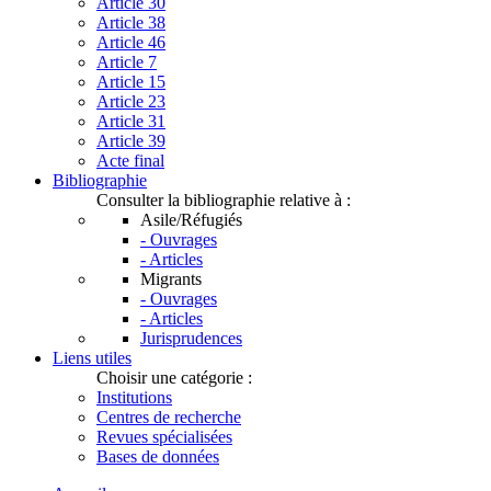
Article 30
Article 38
Article 46
Article 7
Article 15
Article 23
Article 31
Article 39
Acte final
Bibliographie
Consulter la bibliographie relative à :
Asile/Réfugiés
- Ouvrages
- Articles
Migrants
- Ouvrages
- Articles
Jurisprudences
Liens utiles
Choisir une catégorie :
Institutions
Centres de recherche
Revues spécialisées
Bases de données