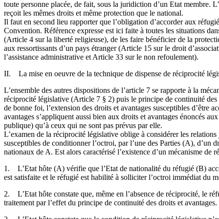
toute personne placée, de fait, sous la juridiction d’un Etat membre. L’h
reçoit les mêmes droits et même protection que le national.
Il faut en second lieu rapporter que l’obligation d’accorder aux réfug
Convention. Référence expresse est ici faite à toutes les situations d
(Article 4 sur la liberté religieuse), de les faire bénéficier de la prote
aux ressortissants d’un pays étranger (Article 15 sur le droit d’associat
l’assistance administrative et Article 33 sur le non refoulement).
II. La mise en oeuvre de la technique de dispense de réciprocité légi
L’ensemble des autres dispositions de l’article 7 se rapporte à la mécan
réciprocité législative (Article 7 § 2) puis le principe de continuité de
de bonne foi, l’extension des droits et avantages susceptibles d’être acc
avantages s’appliquent aussi bien aux droits et avantages énoncés aux a
publique) qu’à ceux qui ne sont pas prévus par elle.
L’examen de la réciprocité législative oblige à considérer les relation
susceptibles de conditionner l’octroi, par l’une des Parties (A), d’un d
nationaux de A. Est alors caractérisé l’existence d’un mécanisme de réc
1. L’Etat hôte (A) vérifie que l’Etat de nationalité du réfugié (B) a
est satisfaite et le réfugié est habilité à solliciter l’octroi immédiat
2. L’Etat hôte constate que, même en l’absence de réciprocité, le réfu
traitement par l’effet du principe de continuité des droits et avantages. 