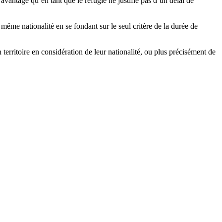
’avantage qu’en tant que le réfugié ne justifie pas d’un délai de
même nationalité en se fondant sur le seul critère de la durée de
 territoire en considération de leur nationalité, ou plus précisément de