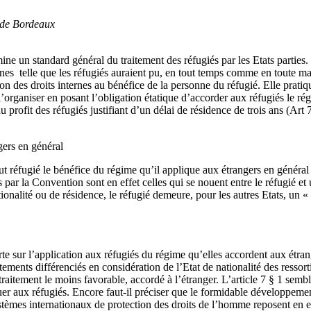
 de Bordeaux
ine un standard général du traitement des réfugiés par les Etats parties. 
rnes telle que les réfugiés auraient pu, en tout temps comme en toute mat
 des droits internes au bénéfice de la personne du réfugié. Elle pratiqu
’organiser en posant l’obligation étatique d’accorder aux réfugiés le r
 profit des réfugiés justifiant d’un délai de résidence de trois ans (Art 7
gers en général
 tout réfugié le bénéfice du régime qu’il applique aux étrangers en génér
s par la Convention sont en effet celles qui se nouent entre le réfugié et 
tionalité ou de résidence, le réfugié demeure, pour les autres Etats, un «
e sur l’application aux réfugiés du régime qu’elles accordent aux étranger
ments différenciés en considération de l’Etat de nationalité des ressortiss
 le traitement le moins favorable, accordé à l’étranger. L’article 7 § 1 
er aux réfugiés. Encore faut-il préciser que le formidable développemen
stèmes internationaux de protection des droits de l’homme reposent en 