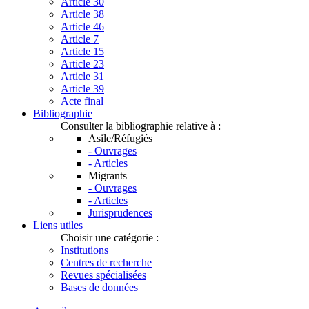
Article 30
Article 38
Article 46
Article 7
Article 15
Article 23
Article 31
Article 39
Acte final
Bibliographie
Consulter la bibliographie relative à :
Asile/Réfugiés
- Ouvrages
- Articles
Migrants
- Ouvrages
- Articles
Jurisprudences
Liens utiles
Choisir une catégorie :
Institutions
Centres de recherche
Revues spécialisées
Bases de données