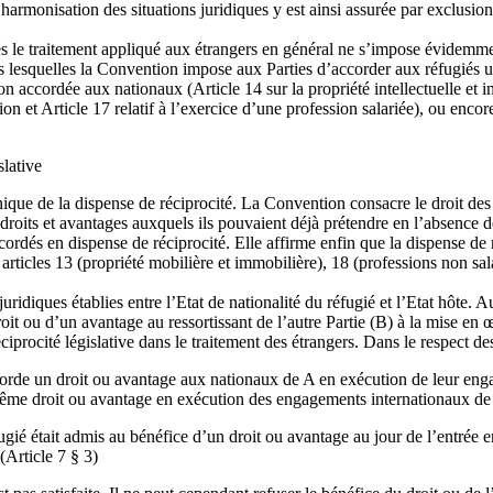
armonisation des situations juridiques y est ainsi assurée par exclusion d
iés le traitement appliqué aux étrangers en général ne s’impose évidemme
ans lesquelles la Convention impose aux Parties d’accorder aux réfugiés
ction accordée aux nationaux (Article 14 sur la propriété intellectuelle et 
ion et Article 17 relatif à l’exercice d’une profession salariée), ou encor
slative
ique de la dispense de réciprocité. La Convention consacre le droit des r
s droits et avantages auxquels ils pouvaient déjà prétendre en l’absence de
ordés en dispense de réciprocité. Elle affirme enfin que la dispense de ré
rticles 13 (propriété mobilière et immobilière), 18 (professions non sal
s juridiques établies entre l’Etat de nationalité du réfugié et l’Etat hô
roit ou d’un avantage au ressortissant de l’autre Partie (B) à la mise en 
iprocité législative dans le traitement des étrangers. Dans le respect de
ccorde un droit ou avantage aux nationaux de A en exécution de leur eng
 du même droit ou avantage en exécution des engagements internationaux de 
gié était admis au bénéfice d’un droit ou avantage au jour de l’entrée 
(Article 7 § 3)