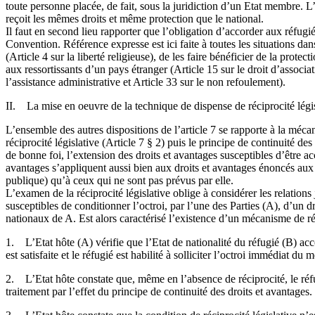
toute personne placée, de fait, sous la juridiction d’un Etat membre. L’h
reçoit les mêmes droits et même protection que le national.
Il faut en second lieu rapporter que l’obligation d’accorder aux réfug
Convention. Référence expresse est ici faite à toutes les situations d
(Article 4 sur la liberté religieuse), de les faire bénéficier de la prote
aux ressortissants d’un pays étranger (Article 15 sur le droit d’associat
l’assistance administrative et Article 33 sur le non refoulement).
II. La mise en oeuvre de la technique de dispense de réciprocité légi
L’ensemble des autres dispositions de l’article 7 se rapporte à la mécan
réciprocité législative (Article 7 § 2) puis le principe de continuité de
de bonne foi, l’extension des droits et avantages susceptibles d’être acc
avantages s’appliquent aussi bien aux droits et avantages énoncés aux a
publique) qu’à ceux qui ne sont pas prévus par elle.
L’examen de la réciprocité législative oblige à considérer les relation
susceptibles de conditionner l’octroi, par l’une des Parties (A), d’un d
nationaux de A. Est alors caractérisé l’existence d’un mécanisme de réc
1. L’Etat hôte (A) vérifie que l’Etat de nationalité du réfugié (B) a
est satisfaite et le réfugié est habilité à solliciter l’octroi immédiat
2. L’Etat hôte constate que, même en l’absence de réciprocité, le réfu
traitement par l’effet du principe de continuité des droits et avantages. 