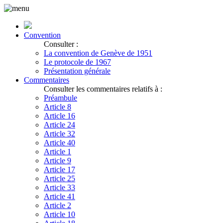
Convention
Consulter :
La convention de Genève de 1951
Le protocole de 1967
Présentation générale
Commentaires
Consulter les commentaires relatifs à :
Préambule
Article 8
Article 16
Article 24
Article 32
Article 40
Article 1
Article 9
Article 17
Article 25
Article 33
Article 41
Article 2
Article 10