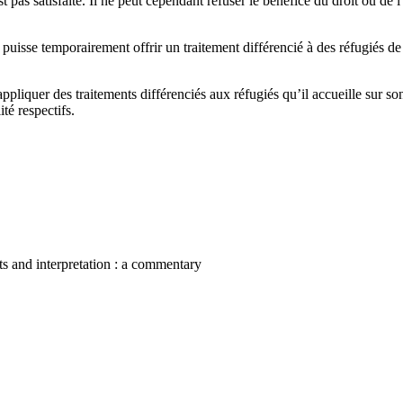
t pas satisfaite. Il ne peut cependant refuser le bénéfice du droit ou de l
puisse temporairement offrir un traitement différencié à des réfugiés de 
ppliquer des traitements différenciés aux réfugiés qu’il accueille sur son
té respectifs.
nts and interpretation : a commentary