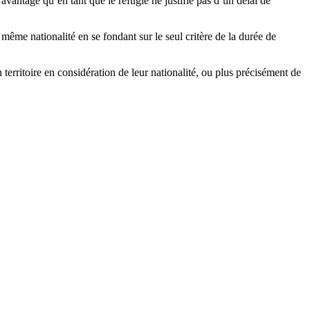
’avantage qu’en tant que le réfugié ne justifie pas d’un délai de
même nationalité en se fondant sur le seul critère de la durée de
 territoire en considération de leur nationalité, ou plus précisément de