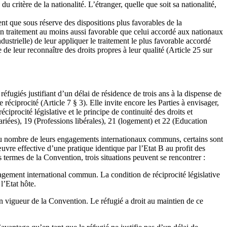
u critère de la nationalité. L’étranger, quelle que soit sa nationalité,
nt que sous réserve des dispositions plus favorables de la
 un traitement au moins aussi favorable que celui accordé aux nationaux
industrielle) de leur appliquer le traitement le plus favorable accordé
e de leur reconnaître des droits propres à leur qualité (Article 25 sur
éfugiés justifiant d’un délai de résidence de trois ans à la dispense de
 réciprocité (Article 7 § 3). Elle invite encore les Parties à envisager,
ciprocité législative et le principe de continuité des droits et
ariées), 19 (Professions libérales), 21 (logement) et 22 (Education
te. Au nombre de leurs engagements internationaux communs, certains sont
œuvre effective d’une pratique identique par l’Etat B au profit des
s termes de la Convention, trois situations peuvent se rencontrer :
agement international commun. La condition de réciprocité législative
l’Etat hôte.
en vigueur de la Convention. Le réfugié a droit au maintien de ce