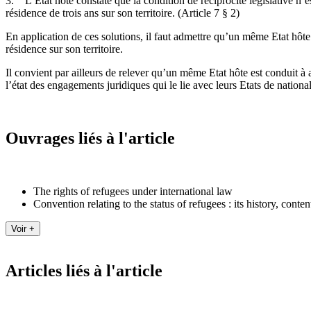
3. L’Etat hôte constate que la condition de réciprocité législative n’es
résidence de trois ans sur son territoire. (Article 7 § 2)
En application de ces solutions, il faut admettre qu’un même Etat hôte 
résidence sur son territoire.
Il convient par ailleurs de relever qu’un même Etat hôte est conduit à a
l’état des engagements juridiques qui le lie avec leurs Etats de nationali
Ouvrages liés à l'article
The rights of refugees under international law
Convention relating to the status of refugees : its history, conte
Articles liés à l'article