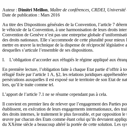
Auteur :
Dimitri Meillon
,
Maître de conférences, CRDEI, Université
Date de publication : Mars 2016
Au titre des Dispositions générales de la Convention, l’article 7 déterm
le véhicule de la Convention, à une harmonisation de leurs droits inte
Convention de Genève n’est pas une entreprise globale d’uniformisation
des droits nationaux. Elle s’accommode de cette pluralité pour mieux l
mettre en œuvre la technique de la dispense de réciprocité législative au
desquelles s’articule l’ensemble de ses dispositions.
I. L’obligation d’accorder aux réfugiés le régime appliqué aux étran
En première lecture, l’obligation faite à chaque Etat partie d’offrir à
réfugié fixée par l’article 1 A, §2, les relations juridiques appréhendée
persécutions auxquelles il est exposé sur le territoire de son Etat de na
lors, qu’il le traite comme tel.
L’apport de l’article 7.1 ne se résume cependant pas à cela.
Il convient en premier lieu de relever que l’engagement des Parties port
établissent, en exécution de leurs engagements internationaux, des traite
des droits internes, le traitement le plus favorable, et par opposition
œuvre par chacun des Etats comme étant celui qu’ils devraient appliqu
du XXème siècle a beaucoup altéré la portée de cette solution. Les sy