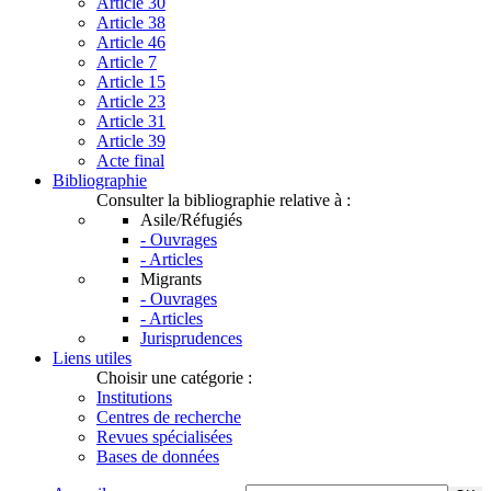
Article 30
Article 38
Article 46
Article 7
Article 15
Article 23
Article 31
Article 39
Acte final
Bibliographie
Consulter la bibliographie relative à :
Asile/Réfugiés
- Ouvrages
- Articles
Migrants
- Ouvrages
- Articles
Jurisprudences
Liens utiles
Choisir une catégorie :
Institutions
Centres de recherche
Revues spécialisées
Bases de données