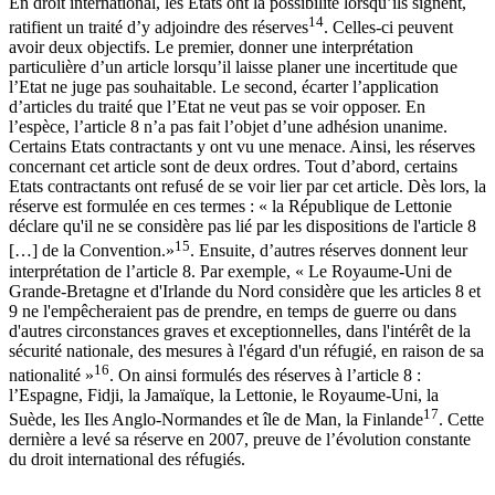
En droit international, les Etats ont la possibilité lorsqu’ils signent,
14
ratifient un traité d’y adjoindre des réserves
. Celles-ci peuvent
avoir deux objectifs. Le premier, donner une interprétation
particulière d’un article lorsqu’il laisse planer une incertitude que
l’Etat ne juge pas souhaitable. Le second, écarter l’application
d’articles du traité que l’Etat ne veut pas se voir opposer. En
l’espèce, l’article 8 n’a pas fait l’objet d’une adhésion unanime.
Certains Etats contractants y ont vu une menace. Ainsi, les réserves
concernant cet article sont de deux ordres. Tout d’abord, certains
Etats contractants ont refusé de se voir lier par cet article. Dès lors, la
réserve est formulée en ces termes : « la République de Lettonie
déclare qu'il ne se considère pas lié par les dispositions de l'article 8
15
[…] de la Convention.»
. Ensuite, d’autres réserves donnent leur
interprétation de l’article 8. Par exemple, « Le Royaume-Uni de
Grande-Bretagne et d'Irlande du Nord considère que les articles 8 et
9 ne l'empêcheraient pas de prendre, en temps de guerre ou dans
d'autres circonstances graves et exceptionnelles, dans l'intérêt de la
sécurité nationale, des mesures à l'égard d'un réfugié, en raison de sa
16
nationalité »
. On ainsi formulés des réserves à l’article 8 :
l’Espagne, Fidji, la Jamaïque, la Lettonie, le Royaume-Uni, la
17
Suède, les Iles Anglo-Normandes et île de Man, la Finlande
. Cette
dernière a levé sa réserve en 2007, preuve de l’évolution constante
du droit international des réfugiés.