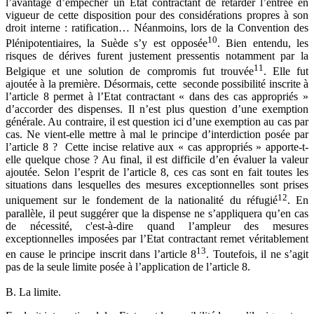
l’avantage d’empêcher un Etat contractant de retarder l’entrée en
vigueur de cette disposition pour des considérations propres à son
droit interne : ratification… Néanmoins, lors de la Convention des
10
Plénipotentiaires, la Suède s’y est opposée
. Bien entendu, les
risques de dérives furent justement pressentis notamment par la
11
Belgique et une solution de compromis fut trouvée
. Elle fut
ajoutée à la première. Désormais, cette seconde possibilité inscrite à
l’article 8 permet à l’Etat contractant « dans des cas appropriés »
d’accorder des dispenses. Il n’est plus question d’une exemption
générale. Au contraire, il est question ici d’une exemption au cas par
cas. Ne vient-elle mettre à mal le principe d’interdiction posée par
l’article 8 ? Cette incise relative aux « cas appropriés » apporte-t-
elle quelque chose ? Au final, il est difficile d’en évaluer la valeur
ajoutée. Selon l’esprit de l’article 8, ces cas sont en fait toutes les
situations dans lesquelles des mesures exceptionnelles sont prises
12
uniquement sur le fondement de la nationalité du réfugié
. En
parallèle, il peut suggérer que la dispense ne s’appliquera qu’en cas
de nécessité, c'est-à-dire quand l’ampleur des mesures
exceptionnelles imposées par l’Etat contractant remet véritablement
13
en cause le principe inscrit dans l’article 8
. Toutefois, il ne s’agit
pas de la seule limite posée à l’application de l’article 8.
B. La limite.