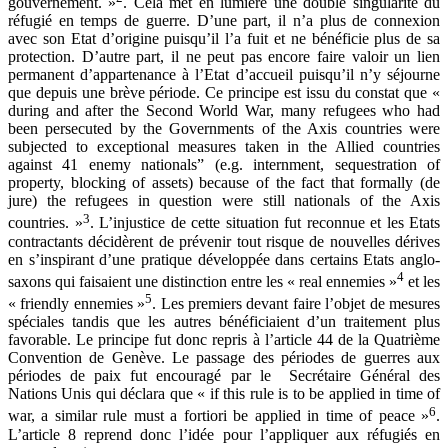
gouvernement. »
. Cela met en lumière une double singularité du
réfugié en temps de guerre. D’une part, il n’a plus de connexion
avec son Etat d’origine puisqu’il l’a fuit et ne bénéficie plus de sa
protection. D’autre part, il ne peut pas encore faire valoir un lien
permanent d’appartenance à l’Etat d’accueil puisqu’il n’y séjourne
que depuis une brève période. Ce principe est issu du constat que «
during and after the Second World War, many refugees who had
been persecuted by the Governments of the Axis countries were
subjected to exceptional measures taken in the Allied countries
against 41 enemy nationals” (e.g. internment, sequestration of
property, blocking of assets) because of the fact that formally (de
jure) the refugees in question were still nationals of the Axis
3
countries. »
. L’injustice de cette situation fut reconnue et les Etats
contractants décidèrent de prévenir tout risque de nouvelles dérives
en s’inspirant d’une pratique développée dans certains Etats anglo-
4
saxons qui faisaient une distinction entre les « real ennemies »
et les
5
« friendly ennemies »
. Les premiers devant faire l’objet de mesures
spéciales tandis que les autres bénéficiaient d’un traitement plus
favorable. Le principe fut donc repris à l’article 44 de la Quatrième
Convention de Genève. Le passage des périodes de guerres aux
périodes de paix fut encouragé par le Secrétaire Général des
Nations Unis qui déclara que « if this rule is to be applied in time of
6
war, a similar rule must a fortiori be applied in time of peace »
.
L’article 8 reprend donc l’idée pour l’appliquer aux réfugiés en