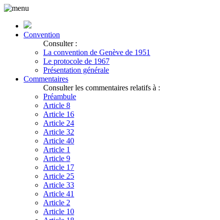
Convention
Consulter :
La convention de Genève de 1951
Le protocole de 1967
Présentation générale
Commentaires
Consulter les commentaires relatifs à :
Préambule
Article 8
Article 16
Article 24
Article 32
Article 40
Article 1
Article 9
Article 17
Article 25
Article 33
Article 41
Article 2
Article 10