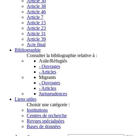
Article 30
Article 38
Article 46
Article 7
Article 15
Article 23
Article 31
Article 39
Acte final
Bibliographie
Consulter la bibliographie relative à :
Asile/Réfugiés
- Ouvrages
- Articles
Migrants
- Ouvrages
- Articles
Jurisprudences
Liens utiles
Choisir une catégorie :
Institutions
Centres de recherche
Revues spécialisées
Bases de données