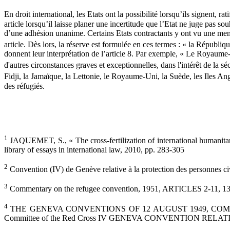
En droit international, les Etats ont la possibilité lorsqu’ils signent, ra
article lorsqu’il laisse planer une incertitude que l’Etat ne juge pas sou
d’une adhésion unanime. Certains Etats contractants y ont vu une menace
article. Dès lors, la réserve est formulée en ces termes : « la Républiqu
donnent leur interprétation de l’article 8. Par exemple, « Le Royaume
d'autres circonstances graves et exceptionnelles, dans l'intérêt de la sé
Fidji, la Jamaïque, la Lettonie, le Royaume-Uni, la Suède, les Iles A
des réfugiés.
1
JAQUEMET, S., « The cross-fertilization of international humanitar
library of essays in international law, 2010, pp. 283-305
2
Convention (IV) de Genève relative à la protection des personnes civ
3
Commentary on the refugee convention, 1951, ARTICLES 2-11, 13-37,
4
THE GENEVA CONVENTIONS OF 12 AUGUST 1949, COMMENTARY publ
Committee of the Red Cross IV GENEVA CONVENTION RELA