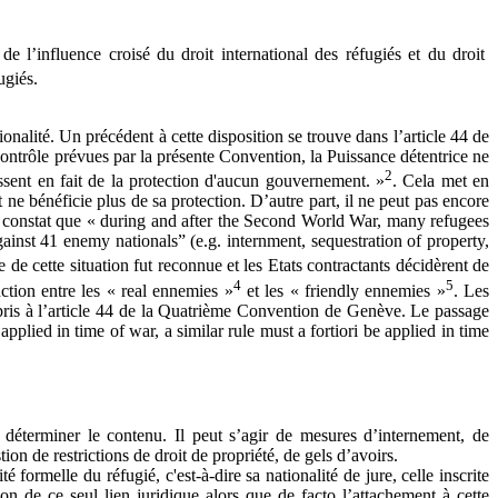
 l’influence croisé du droit international des réfugiés et du droit
ugiés.
ionalité. Un précédent à cette disposition se trouve dans l’article 44 de
ontrôle prévues par la présente Convention, la Puissance détentrice ne
2
ssent en fait de la protection d'aucun gouvernement. »
. Cela met en
 ne bénéficie plus de sa protection. D’autre part, il ne peut pas encore
du constat que « during and after the Second World War, many refugees
inst 41 enemy nationals” (e.g. internment, sequestration of property,
ce de cette situation fut reconnue et les Etats contractants décidèrent de
4
5
nction entre les « real ennemies »
et les « friendly ennemies »
. Les
repris à l’article 44 de la Quatrième Convention de Genève. Le passage
pplied in time of war, a similar rule must a fortiori be applied in time
n déterminer le contenu. Il peut s’agir de mesures d’internement, de
ion de restrictions de droit de propriété, de gels d’avoirs.
ormelle du réfugié, c'est-à-dire sa nationalité de jure, celle inscrite
ison de ce seul lien juridique alors que de facto l’attachement à cette