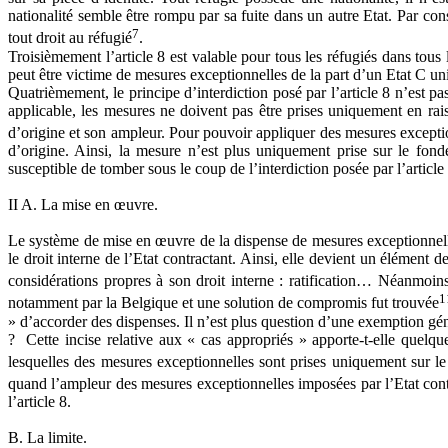
nationalité semble être rompu par sa fuite dans un autre Etat. Par consé
7
tout droit au réfugié
.
Troisièmement l’article 8 est valable pour tous les réfugiés dans tous
peut être victime de mesures exceptionnelles de la part d’un Etat C uni
Quatrièmement, le principe d’interdiction posé par l’article 8 n’est pas 
applicable, les mesures ne doivent pas être prises uniquement en raiso
d’origine et son ampleur. Pour pouvoir appliquer des mesures exception
d’origine. Ainsi, la mesure n’est plus uniquement prise sur le fond
susceptible de tomber sous le coup de l’interdiction posée par l’article 
II A. La mise en œuvre.
Le système de mise en œuvre de la dispense de mesures exceptionnelles 
le droit interne de l’Etat contractant. Ainsi, elle devient un élément 
considérations propres à son droit interne : ratification… Néanmoins
1
notamment par la Belgique et une solution de compromis fut trouvée
» d’accorder des dispenses. Il n’est plus question d’une exemption génér
? Cette incise relative aux « cas appropriés » apporte-t-elle quelque c
lesquelles des mesures exceptionnelles sont prises uniquement sur le
quand l’ampleur des mesures exceptionnelles imposées par l’Etat contra
l’article 8.
B. La limite.