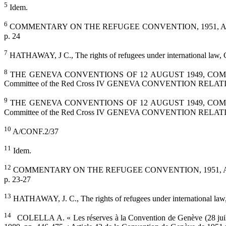
5
Idem.
6
COMMENTARY ON THE REFUGEE CONVENTION, 1951, ARTICLES 2-11,
p. 24
7
HATHAWAY, J C., The rights of refugees under international law, 
8
THE GENEVA CONVENTIONS OF 12 AUGUST 1949, COMMENTARY publ
Committee of the Red Cross IV GENEVA CONVENTION RELA
9
THE GENEVA CONVENTIONS OF 12 AUGUST 1949, COMMENTARY publ
Committee of the Red Cross IV GENEVA CONVENTION RELA
10
A/CONF.2/37
11
Idem.
12
COMMENTARY ON THE REFUGEE CONVENTION, 1951, ARTICLES 2-11,
p. 23-27
13
HATHAWAY, J. C., The rights of refugees under international law
14
COLELLA A. « Les réserves à la Convention de Genève (28 juillet 1