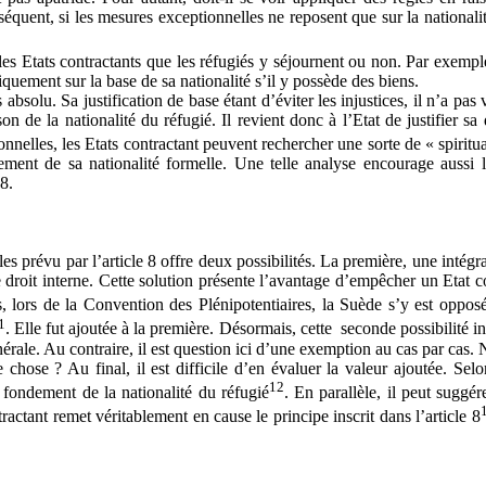
quent, si les mesures exceptionnelles ne reposent que sur la nationalité d
 les Etats contractants que les réfugiés y séjournent ou non. Par exemple
quement sur la base de sa nationalité s’il y possède des biens.
absolu. Sa justification de base étant d’éviter les injustices, il n’a pas v
n de la nationalité du réfugié. Il revient donc à l’Etat de justifier sa
nelles, les Etats contractant peuvent rechercher une sorte de « spiritual
ement de sa nationalité formelle. Une telle analyse encourage aussi l
8.
prévu par l’article 8 offre deux possibilités. La première, une intégrat
de droit interne. Cette solution présente l’avantage d’empêcher un Etat c
, lors de la Convention des Plénipotentiaires, la Suède s’y est oppos
1
. Elle fut ajoutée à la première. Désormais, cette seconde possibilité in
ale. Au contraire, il est question ici d’une exemption au cas par cas. Ne
hose ? Au final, il est difficile d’en évaluer la valeur ajoutée. Selon 
12
 fondement de la nationalité du réfugié
. En parallèle, il peut suggér
ctant remet véritablement en cause le principe inscrit dans l’article 8