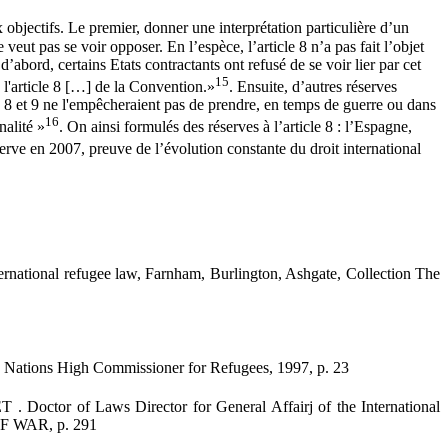
 objectifs. Le premier, donner une interprétation particulière d’un
e veut pas se voir opposer. En l’espèce, l’article 8 n’a pas fait l’objet
abord, certains Etats contractants ont refusé de se voir lier par cet
15
e l'article 8 […] de la Convention.»
. Ensuite, d’autres réserves
 8 et 9 ne l'empêcheraient pas de prendre, en temps de guerre ou dans
16
nalité »
. On ainsi formulés des réserves à l’article 8 : l’Espagne,
serve en 2007, preuve de l’évolution constante du droit international
ernational refugee law, Farnham, Burlington, Ashgate, Collection The
d Nations High Commissioner for Refugees, 1997, p. 23
r of Laws Director for General Affairj of the International
 WAR, p. 291