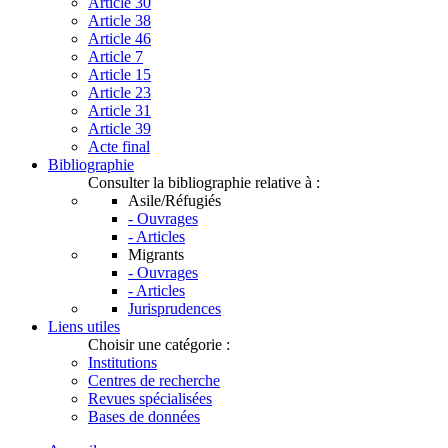
Article 30
Article 38
Article 46
Article 7
Article 15
Article 23
Article 31
Article 39
Acte final
Bibliographie
Consulter la bibliographie relative à :
Asile/Réfugiés
- Ouvrages
- Articles
Migrants
- Ouvrages
- Articles
Jurisprudences
Liens utiles
Choisir une catégorie :
Institutions
Centres de recherche
Revues spécialisées
Bases de données