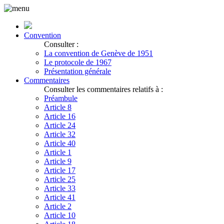
Convention
Consulter :
La convention de Genève de 1951
Le protocole de 1967
Présentation générale
Commentaires
Consulter les commentaires relatifs à :
Préambule
Article 8
Article 16
Article 24
Article 32
Article 40
Article 1
Article 9
Article 17
Article 25
Article 33
Article 41
Article 2
Article 10