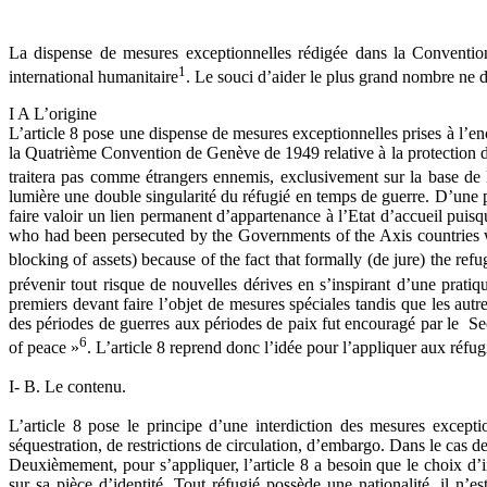
La dispense de mesures exceptionnelles rédigée dans la Convention 
1
international humanitaire
. Le souci d’aider le plus grand nombre ne do
I A L’origine
L’article 8 pose une dispense de mesures exceptionnelles prises à l’enco
la Quatrième Convention de Genève de 1949 relative à la protection de
traitera pas comme étrangers ennemis, exclusivement sur la base de l
lumière une double singularité du réfugié en temps de guerre. D’une par
faire valoir un lien permanent d’appartenance à l’Etat d’accueil pui
who had been persecuted by the Governments of the Axis countries wer
blocking of assets) because of the fact that formally (de jure) the refu
prévenir tout risque de nouvelles dérives en s’inspirant d’une pratiq
premiers devant faire l’objet de mesures spéciales tandis que les aut
des périodes de guerres aux périodes de paix fut encouragé par le Secré
6
of peace »
. L’article 8 reprend donc l’idée pour l’appliquer aux réfu
I- B. Le contenu.
L’article 8 pose le principe d’une interdiction des mesures excepti
séquestration, de restrictions de circulation, d’embargo. Dans le cas de 
Deuxièmement, pour s’appliquer, l’article 8 a besoin que le choix d’im
sur sa pièce d’identité. Tout réfugié possède une nationalité, il n’es