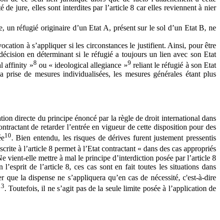
e jure, elles sont interdites par l’article 8 car elles reviennent à nier
, un réfugié originaire d’un Etat A, présent sur le sol d’un Etat B, ne
ocation à s’appliquer si les circonstances le justifient. Ainsi, pour être
 décision en déterminant si le réfugié a toujours un lien avec son Etat
8
9
 affinity »
ou « ideological allegiance »
reliant le réfugié à son Etat
a prise de mesures individualisées, les mesures générales étant plus
ion directe du principe énoncé par la règle de droit international dans
ontractant de retarder l’entrée en vigueur de cette disposition pour des
10
ée
. Bien entendu, les risques de dérives furent justement pressentis
scrite à l’article 8 permet à l’Etat contractant « dans des cas appropriés
 vient-elle mettre à mal le principe d’interdiction posée par l’article 8
l’esprit de l’article 8, ces cas sont en fait toutes les situations dans
er que la dispense ne s’appliquera qu’en cas de nécessité, c'est-à-dire
13
. Toutefois, il ne s’agit pas de la seule limite posée à l’application de