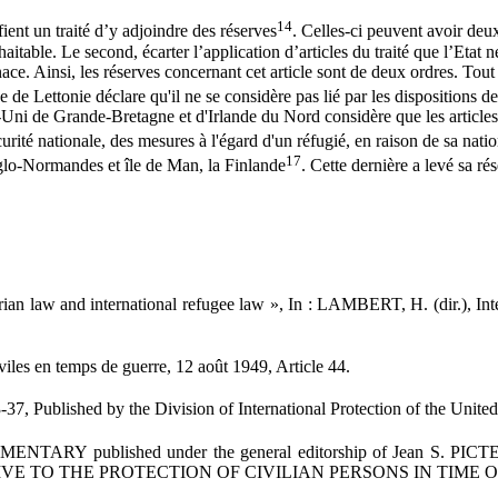
14
tifient un traité d’y adjoindre des réserves
. Celles-ci peuvent avoir deux
haitable. Le second, écarter l’application d’articles du traité que l’Etat n
. Ainsi, les réserves concernant cet article sont de deux ordres. Tout d’
e de Lettonie déclare qu'il ne se considère pas lié par les dispositions d
-Uni de Grande-Bretagne et d'Irlande du Nord considère que les articles
curité nationale, des mesures à l'égard d'un réfugié, en raison de sa natio
17
nglo-Normandes et île de Man, la Finlande
. Cette dernière a levé sa ré
ian law and international refugee law », In : LAMBERT, H. (dir.), Int
iles en temps de guerre, 12 août 1949, Article 44.
 Published by the Division of International Protection of the Unite
ished under the general editorship of Jean S. PICTET . Docto
TIVE TO THE PROTECTION OF CIVILIAN PERSONS IN TIME OF