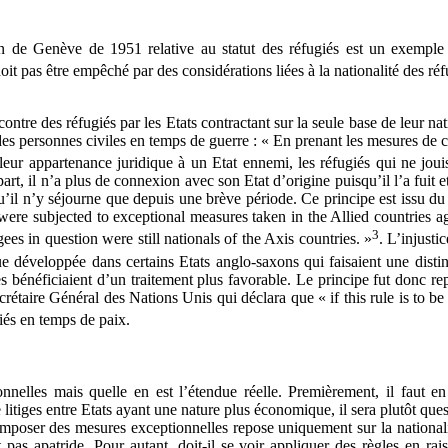
de Genève de 1951 relative au statut des réfugiés est un exemple de
it pas être empêché par des considérations liées à la nationalité des réf
ntre des réfugiés par les Etats contractant sur la seule base de leur nat
s personnes civiles en temps de guerre : « En prenant les mesures de c
eur appartenance juridique à un Etat ennemi, les réfugiés qui ne joui
t, il n’a plus de connexion avec son Etat d’origine puisqu’il l’a fuit et
squ’il n’y séjourne que depuis une brève période. Ce principe est issu 
e subjected to exceptional measures taken in the Allied countries aga
3
gees in question were still nationals of the Axis countries. »
. L’injusti
ue développée dans certains Etats anglo-saxons qui faisaient une disti
res bénéficiaient d’un traitement plus favorable. Le principe fut donc 
taire Général des Nations Unis qui déclara que « if this rule is to be a
giés en temps de paix.
onnelles mais quelle en est l’étendue réelle. Premièrement, il faut e
litiges entre Etats ayant une nature plus économique, il sera plutôt quest
poser des mesures exceptionnelles repose uniquement sur la nationalité f
t pas apatride. Pour autant, doit-il se voir appliquer des règles en ra