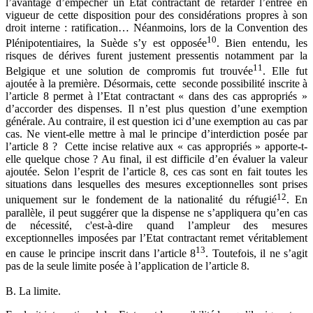
l’avantage d’empêcher un Etat contractant de retarder l’entrée en
vigueur de cette disposition pour des considérations propres à son
droit interne : ratification… Néanmoins, lors de la Convention des
10
Plénipotentiaires, la Suède s’y est opposée
. Bien entendu, les
risques de dérives furent justement pressentis notamment par la
11
Belgique et une solution de compromis fut trouvée
. Elle fut
ajoutée à la première. Désormais, cette seconde possibilité inscrite à
l’article 8 permet à l’Etat contractant « dans des cas appropriés »
d’accorder des dispenses. Il n’est plus question d’une exemption
générale. Au contraire, il est question ici d’une exemption au cas par
cas. Ne vient-elle mettre à mal le principe d’interdiction posée par
l’article 8 ? Cette incise relative aux « cas appropriés » apporte-t-
elle quelque chose ? Au final, il est difficile d’en évaluer la valeur
ajoutée. Selon l’esprit de l’article 8, ces cas sont en fait toutes les
situations dans lesquelles des mesures exceptionnelles sont prises
12
uniquement sur le fondement de la nationalité du réfugié
. En
parallèle, il peut suggérer que la dispense ne s’appliquera qu’en cas
de nécessité, c'est-à-dire quand l’ampleur des mesures
exceptionnelles imposées par l’Etat contractant remet véritablement
13
en cause le principe inscrit dans l’article 8
. Toutefois, il ne s’agit
pas de la seule limite posée à l’application de l’article 8.
B. La limite.