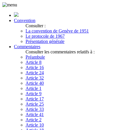
Convention
Consulter :
La convention de Genève de 1951
Le protocole de 1967
Présentation générale
Commentaires
Consulter les commentaires relatifs à :
Préambule
Article 8
Article 16
Article 24
Article 32
Article 40
Article 1
Article 9
Article 17
Article 25
Article 33
Article 41
Article 2
Article 10