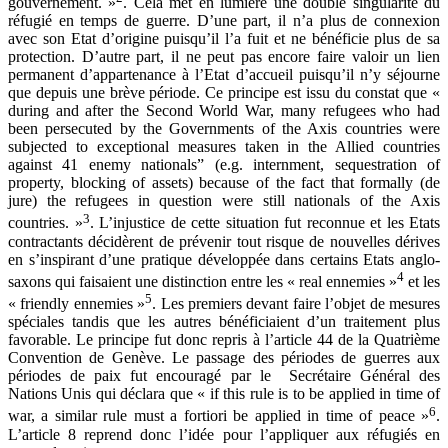
gouvernement. »
. Cela met en lumière une double singularité du
réfugié en temps de guerre. D’une part, il n’a plus de connexion
avec son Etat d’origine puisqu’il l’a fuit et ne bénéficie plus de sa
protection. D’autre part, il ne peut pas encore faire valoir un lien
permanent d’appartenance à l’Etat d’accueil puisqu’il n’y séjourne
que depuis une brève période. Ce principe est issu du constat que «
during and after the Second World War, many refugees who had
been persecuted by the Governments of the Axis countries were
subjected to exceptional measures taken in the Allied countries
against 41 enemy nationals” (e.g. internment, sequestration of
property, blocking of assets) because of the fact that formally (de
jure) the refugees in question were still nationals of the Axis
3
countries. »
. L’injustice de cette situation fut reconnue et les Etats
contractants décidèrent de prévenir tout risque de nouvelles dérives
en s’inspirant d’une pratique développée dans certains Etats anglo-
4
saxons qui faisaient une distinction entre les « real ennemies »
et les
5
« friendly ennemies »
. Les premiers devant faire l’objet de mesures
spéciales tandis que les autres bénéficiaient d’un traitement plus
favorable. Le principe fut donc repris à l’article 44 de la Quatrième
Convention de Genève. Le passage des périodes de guerres aux
périodes de paix fut encouragé par le Secrétaire Général des
Nations Unis qui déclara que « if this rule is to be applied in time of
6
war, a similar rule must a fortiori be applied in time of peace »
.
L’article 8 reprend donc l’idée pour l’appliquer aux réfugiés en