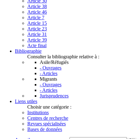
Article 30
Article 38
Article 46
Article 7
Article 15
Article 23
Article 31
Article 39
Acte final
Bibliographie
Consulter la bibliographie relative à :
Asile/Réfugiés
- Ouvrages
- Articles
Migrants
- Ouvrages
- Articles
Jurisprudences
Liens utiles
Choisir une catégorie :
Institutions
Centres de recherche
Revues spécialisées
Bases de données