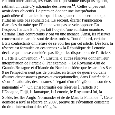
En droit international, les Etats ont la possibilité lorsqu’ils signent,
14
ratifient un traité d’y adjoindre des réserves
. Celles-ci peuvent
avoir deux objectifs. Le premier, donner une interprétation
particulière d’un article lorsqu’il laisse planer une incertitude que
l’Etat ne juge pas souhaitable. Le second, écarter l’application
d’articles du traité que l’Etat ne veut pas se voir opposer. En
l’espèce, l’article 8 n’a pas fait l’objet d’une adhésion unanime.
Certains Etats contractants y ont vu une menace. Ainsi, les réserves
concernant cet article sont de deux ordres. Tout d’abord, certains
Etats contractants ont refusé de se voir lier par cet article. Dès lors, la
réserve est formulée en ces termes : « la République de Lettonie
déclare qu'il ne se considère pas lié par les dispositions de l'article 8
15
[…] de la Convention.»
. Ensuite, d’autres réserves donnent leur
interprétation de l’article 8. Par exemple, « Le Royaume-Uni de
Grande-Bretagne et d'Irlande du Nord considère que les articles 8 et
9 ne l'empêcheraient pas de prendre, en temps de guerre ou dans
d'autres circonstances graves et exceptionnelles, dans l'intérêt de la
sécurité nationale, des mesures à l'égard d'un réfugié, en raison de sa
16
nationalité »
. On ainsi formulés des réserves à l’article 8 :
l’Espagne, Fidji, la Jamaïque, la Lettonie, le Royaume-Uni, la
17
Suède, les Iles Anglo-Normandes et île de Man, la Finlande
. Cette
dernière a levé sa réserve en 2007, preuve de l’évolution constante
du droit international des réfugiés.