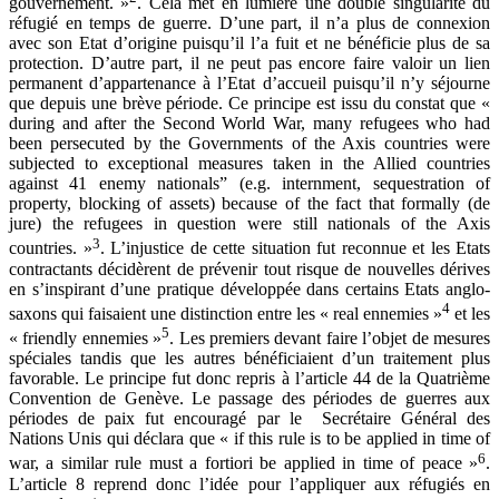
gouvernement. »
. Cela met en lumière une double singularité du
réfugié en temps de guerre. D’une part, il n’a plus de connexion
avec son Etat d’origine puisqu’il l’a fuit et ne bénéficie plus de sa
protection. D’autre part, il ne peut pas encore faire valoir un lien
permanent d’appartenance à l’Etat d’accueil puisqu’il n’y séjourne
que depuis une brève période. Ce principe est issu du constat que «
during and after the Second World War, many refugees who had
been persecuted by the Governments of the Axis countries were
subjected to exceptional measures taken in the Allied countries
against 41 enemy nationals” (e.g. internment, sequestration of
property, blocking of assets) because of the fact that formally (de
jure) the refugees in question were still nationals of the Axis
3
countries. »
. L’injustice de cette situation fut reconnue et les Etats
contractants décidèrent de prévenir tout risque de nouvelles dérives
en s’inspirant d’une pratique développée dans certains Etats anglo-
4
saxons qui faisaient une distinction entre les « real ennemies »
et les
5
« friendly ennemies »
. Les premiers devant faire l’objet de mesures
spéciales tandis que les autres bénéficiaient d’un traitement plus
favorable. Le principe fut donc repris à l’article 44 de la Quatrième
Convention de Genève. Le passage des périodes de guerres aux
périodes de paix fut encouragé par le Secrétaire Général des
Nations Unis qui déclara que « if this rule is to be applied in time of
6
war, a similar rule must a fortiori be applied in time of peace »
.
L’article 8 reprend donc l’idée pour l’appliquer aux réfugiés en