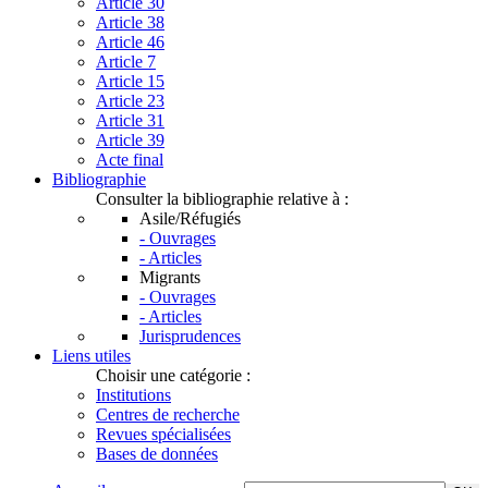
Article 30
Article 38
Article 46
Article 7
Article 15
Article 23
Article 31
Article 39
Acte final
Bibliographie
Consulter la bibliographie relative à :
Asile/Réfugiés
- Ouvrages
- Articles
Migrants
- Ouvrages
- Articles
Jurisprudences
Liens utiles
Choisir une catégorie :
Institutions
Centres de recherche
Revues spécialisées
Bases de données