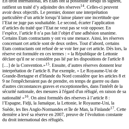
En droit international, les Etats ont la possibilité lorsqu’ils signent,
14
ratifient un traité d’y adjoindre des réserves
. Celles-ci peuvent
avoir deux objectifs. Le premier, donner une interprétation
particulière d’un article lorsqu’il laisse planer une incertitude que
l’Etat ne juge pas souhaitable. Le second, écarter l’application
d’articles du traité que l’Etat ne veut pas se voir opposer. En
l’espèce, l’article 8 n’a pas fait l’objet d’une adhésion unanime.
Certains Etats contractants y ont vu une menace. Ainsi, les réserves
concernant cet article sont de deux ordres. Tout d’abord, certains
Etats contractants ont refusé de se voir lier par cet article. Dès lors, la
réserve est formulée en ces termes : « la République de Lettonie
déclare qu'il ne se considère pas lié par les dispositions de l'article 8
15
[…] de la Convention.»
. Ensuite, d’autres réserves donnent leur
interprétation de l’article 8. Par exemple, « Le Royaume-Uni de
Grande-Bretagne et d'Irlande du Nord considère que les articles 8 et
9 ne l'empêcheraient pas de prendre, en temps de guerre ou dans
d'autres circonstances graves et exceptionnelles, dans l'intérêt de la
sécurité nationale, des mesures à l'égard d'un réfugié, en raison de sa
16
nationalité »
. On ainsi formulés des réserves à l’article 8 :
l’Espagne, Fidji, la Jamaïque, la Lettonie, le Royaume-Uni, la
17
Suède, les Iles Anglo-Normandes et île de Man, la Finlande
. Cette
dernière a levé sa réserve en 2007, preuve de l’évolution constante
du droit international des réfugiés.