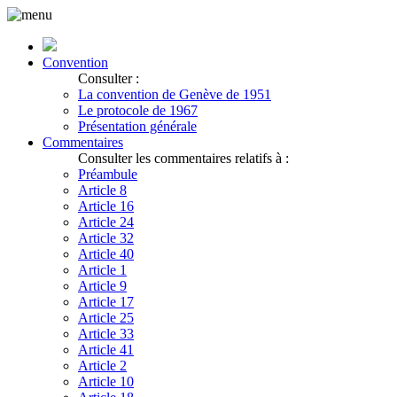
Convention
Consulter :
La convention de Genève de 1951
Le protocole de 1967
Présentation générale
Commentaires
Consulter les commentaires relatifs à :
Préambule
Article 8
Article 16
Article 24
Article 32
Article 40
Article 1
Article 9
Article 17
Article 25
Article 33
Article 41
Article 2
Article 10