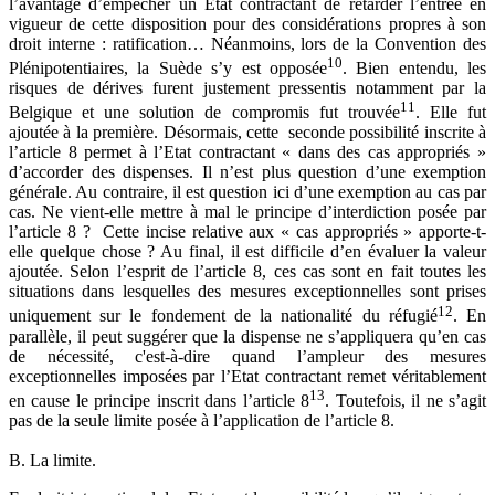
l’avantage d’empêcher un Etat contractant de retarder l’entrée en
vigueur de cette disposition pour des considérations propres à son
droit interne : ratification… Néanmoins, lors de la Convention des
10
Plénipotentiaires, la Suède s’y est opposée
. Bien entendu, les
risques de dérives furent justement pressentis notamment par la
11
Belgique et une solution de compromis fut trouvée
. Elle fut
ajoutée à la première. Désormais, cette seconde possibilité inscrite à
l’article 8 permet à l’Etat contractant « dans des cas appropriés »
d’accorder des dispenses. Il n’est plus question d’une exemption
générale. Au contraire, il est question ici d’une exemption au cas par
cas. Ne vient-elle mettre à mal le principe d’interdiction posée par
l’article 8 ? Cette incise relative aux « cas appropriés » apporte-t-
elle quelque chose ? Au final, il est difficile d’en évaluer la valeur
ajoutée. Selon l’esprit de l’article 8, ces cas sont en fait toutes les
situations dans lesquelles des mesures exceptionnelles sont prises
12
uniquement sur le fondement de la nationalité du réfugié
. En
parallèle, il peut suggérer que la dispense ne s’appliquera qu’en cas
de nécessité, c'est-à-dire quand l’ampleur des mesures
exceptionnelles imposées par l’Etat contractant remet véritablement
13
en cause le principe inscrit dans l’article 8
. Toutefois, il ne s’agit
pas de la seule limite posée à l’application de l’article 8.
B. La limite.