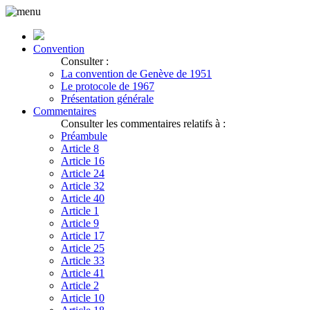
Convention
Consulter :
La convention de Genève de 1951
Le protocole de 1967
Présentation générale
Commentaires
Consulter les commentaires relatifs à :
Préambule
Article 8
Article 16
Article 24
Article 32
Article 40
Article 1
Article 9
Article 17
Article 25
Article 33
Article 41
Article 2
Article 10