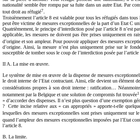
nationalité semble être rompu par sa fuite dans un autre Etat. Par consé
7
tout droit au réfugié
.
Troisièmement l’article 8 est valable pour tous les réfugiés dans tous
peut être victime de mesures exceptionnelles de la part d’un Etat C uni
Quatrièmement, le principe d’interdiction posé par l’article 8 n’est pas 
applicable, les mesures ne doivent pas être prises uniquement en raiso
d’origine et son ampleur. Pour pouvoir appliquer des mesures exception
d’origine. Ainsi, la mesure n’est plus uniquement prise sur le fond
susceptible de tomber sous le coup de l’interdiction posée par l’article 
II A. La mise en œuvre.
Le système de mise en œuvre de la dispense de mesures exceptionnelles 
le droit interne de l’Etat contractant. Ainsi, elle devient un élément 
considérations propres à son droit interne : ratification… Néanmoins
1
notamment par la Belgique et une solution de compromis fut trouvée
» d’accorder des dispenses. Il n’est plus question d’une exemption génér
? Cette incise relative aux « cas appropriés » apporte-t-elle quelque c
lesquelles des mesures exceptionnelles sont prises uniquement sur le
quand l’ampleur des mesures exceptionnelles imposées par l’Etat contra
l’article 8.
B. La limite.