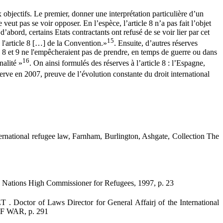
 objectifs. Le premier, donner une interprétation particulière d’un
e veut pas se voir opposer. En l’espèce, l’article 8 n’a pas fait l’objet
abord, certains Etats contractants ont refusé de se voir lier par cet
15
e l'article 8 […] de la Convention.»
. Ensuite, d’autres réserves
 8 et 9 ne l'empêcheraient pas de prendre, en temps de guerre ou dans
16
nalité »
. On ainsi formulés des réserves à l’article 8 : l’Espagne,
serve en 2007, preuve de l’évolution constante du droit international
ernational refugee law, Farnham, Burlington, Ashgate, Collection The
d Nations High Commissioner for Refugees, 1997, p. 23
r of Laws Director for General Affairj of the International
 WAR, p. 291