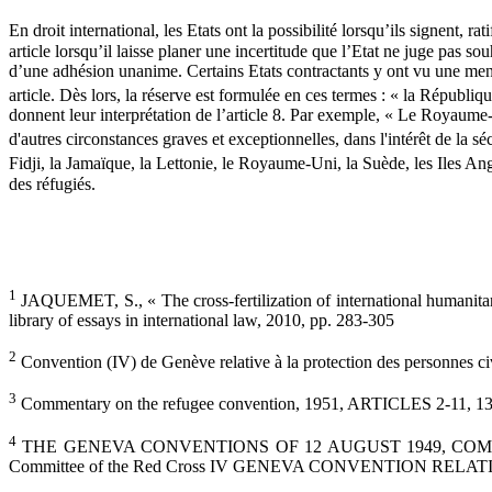
En droit international, les Etats ont la possibilité lorsqu’ils signent, ra
article lorsqu’il laisse planer une incertitude que l’Etat ne juge pas sou
d’une adhésion unanime. Certains Etats contractants y ont vu une menace
article. Dès lors, la réserve est formulée en ces termes : « la Républiqu
donnent leur interprétation de l’article 8. Par exemple, « Le Royaume
d'autres circonstances graves et exceptionnelles, dans l'intérêt de la sé
Fidji, la Jamaïque, la Lettonie, le Royaume-Uni, la Suède, les Iles A
des réfugiés.
1
JAQUEMET, S., « The cross-fertilization of international humanitar
library of essays in international law, 2010, pp. 283-305
2
Convention (IV) de Genève relative à la protection des personnes civ
3
Commentary on the refugee convention, 1951, ARTICLES 2-11, 13-37,
4
THE GENEVA CONVENTIONS OF 12 AUGUST 1949, COMMENTARY publ
Committee of the Red Cross IV GENEVA CONVENTION RELA