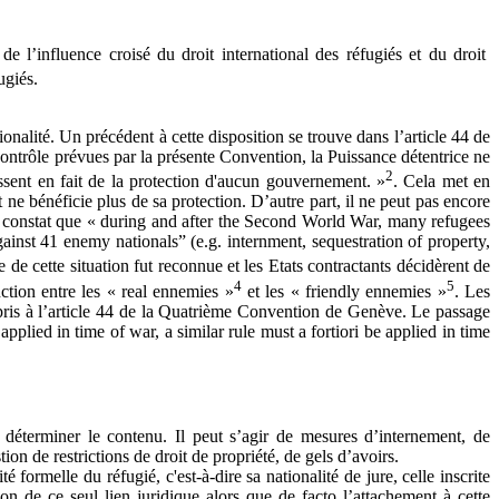
 l’influence croisé du droit international des réfugiés et du droit
ugiés.
ionalité. Un précédent à cette disposition se trouve dans l’article 44 de
ontrôle prévues par la présente Convention, la Puissance détentrice ne
2
ssent en fait de la protection d'aucun gouvernement. »
. Cela met en
 ne bénéficie plus de sa protection. D’autre part, il ne peut pas encore
du constat que « during and after the Second World War, many refugees
inst 41 enemy nationals” (e.g. internment, sequestration of property,
ce de cette situation fut reconnue et les Etats contractants décidèrent de
4
5
nction entre les « real ennemies »
et les « friendly ennemies »
. Les
repris à l’article 44 de la Quatrième Convention de Genève. Le passage
pplied in time of war, a similar rule must a fortiori be applied in time
n déterminer le contenu. Il peut s’agir de mesures d’internement, de
ion de restrictions de droit de propriété, de gels d’avoirs.
ormelle du réfugié, c'est-à-dire sa nationalité de jure, celle inscrite
ison de ce seul lien juridique alors que de facto l’attachement à cette