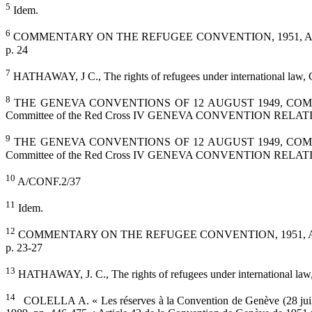
5
Idem.
6
COMMENTARY ON THE REFUGEE CONVENTION, 1951, ARTICLES 2-11,
p. 24
7
HATHAWAY, J C., The rights of refugees under international law, 
8
THE GENEVA CONVENTIONS OF 12 AUGUST 1949, COMMENTARY publ
Committee of the Red Cross IV GENEVA CONVENTION RELA
9
THE GENEVA CONVENTIONS OF 12 AUGUST 1949, COMMENTARY publ
Committee of the Red Cross IV GENEVA CONVENTION RELA
10
A/CONF.2/37
11
Idem.
12
COMMENTARY ON THE REFUGEE CONVENTION, 1951, ARTICLES 2-11,
p. 23-27
13
HATHAWAY, J. C., The rights of refugees under international law
14
COLELLA A. « Les réserves à la Convention de Genève (28 juillet 1