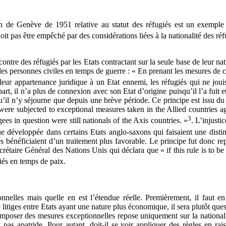
de Genève de 1951 relative au statut des réfugiés est un exemple de
it pas être empêché par des considérations liées à la nationalité des réf
ntre des réfugiés par les Etats contractant sur la seule base de leur nat
s personnes civiles en temps de guerre : « En prenant les mesures de c
eur appartenance juridique à un Etat ennemi, les réfugiés qui ne joui
t, il n’a plus de connexion avec son Etat d’origine puisqu’il l’a fuit et
squ’il n’y séjourne que depuis une brève période. Ce principe est issu 
e subjected to exceptional measures taken in the Allied countries aga
3
gees in question were still nationals of the Axis countries. »
. L’injusti
ue développée dans certains Etats anglo-saxons qui faisaient une disti
res bénéficiaient d’un traitement plus favorable. Le principe fut donc 
taire Général des Nations Unis qui déclara que « if this rule is to be a
giés en temps de paix.
onnelles mais quelle en est l’étendue réelle. Premièrement, il faut e
litiges entre Etats ayant une nature plus économique, il sera plutôt quest
poser des mesures exceptionnelles repose uniquement sur la nationalité f
t pas apatride. Pour autant, doit-il se voir appliquer des règles en ra