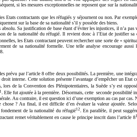
quent, si les mesures exceptionnelles ne reposent que sur la nationalité d
 les Etats contractants que les réfugiés y séjournent ou non. Par exemple
quement sur la base de sa nationalité s’il y possède des biens.
absolu. Sa justification de base étant d’éviter les injustices, il n’a pas v
n de la nationalité du réfugié. Il revient donc à l’Etat de justifier sa
nelles, les Etats contractant peuvent rechercher une sorte de « spiritual
ement de sa nationalité formelle. Une telle analyse encourage aussi l
8.
prévu par l’article 8 offre deux possibilités. La première, une intégrat
de droit interne. Cette solution présente l’avantage d’empêcher un Etat c
, lors de la Convention des Plénipotentiaires, la Suède s’y est oppos
1
. Elle fut ajoutée à la première. Désormais, cette seconde possibilité in
ale. Au contraire, il est question ici d’une exemption au cas par cas. Ne
hose ? Au final, il est difficile d’en évaluer la valeur ajoutée. Selon 
12
 fondement de la nationalité du réfugié
. En parallèle, il peut suggér
ctant remet véritablement en cause le principe inscrit dans l’article 8