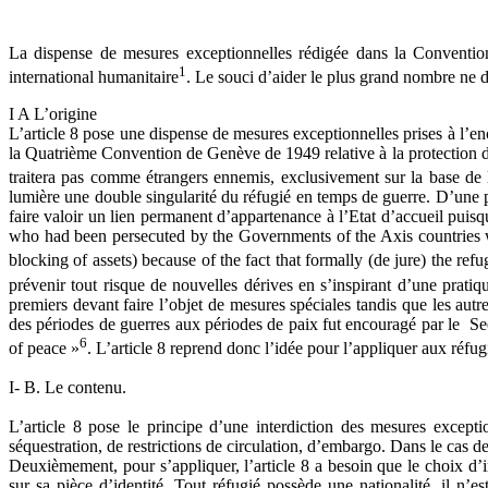
La dispense de mesures exceptionnelles rédigée dans la Convention 
1
international humanitaire
. Le souci d’aider le plus grand nombre ne do
I A L’origine
L’article 8 pose une dispense de mesures exceptionnelles prises à l’enco
la Quatrième Convention de Genève de 1949 relative à la protection de
traitera pas comme étrangers ennemis, exclusivement sur la base de l
lumière une double singularité du réfugié en temps de guerre. D’une par
faire valoir un lien permanent d’appartenance à l’Etat d’accueil pui
who had been persecuted by the Governments of the Axis countries wer
blocking of assets) because of the fact that formally (de jure) the refu
prévenir tout risque de nouvelles dérives en s’inspirant d’une pratiq
premiers devant faire l’objet de mesures spéciales tandis que les aut
des périodes de guerres aux périodes de paix fut encouragé par le Secré
6
of peace »
. L’article 8 reprend donc l’idée pour l’appliquer aux réfu
I- B. Le contenu.
L’article 8 pose le principe d’une interdiction des mesures excepti
séquestration, de restrictions de circulation, d’embargo. Dans le cas de 
Deuxièmement, pour s’appliquer, l’article 8 a besoin que le choix d’im
sur sa pièce d’identité. Tout réfugié possède une nationalité, il n’es