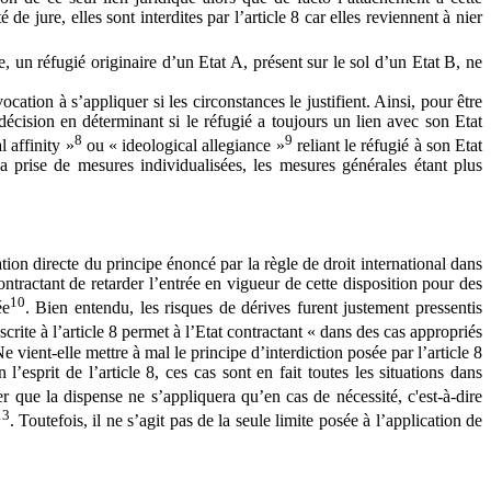
e jure, elles sont interdites par l’article 8 car elles reviennent à nier
, un réfugié originaire d’un Etat A, présent sur le sol d’un Etat B, ne
ocation à s’appliquer si les circonstances le justifient. Ainsi, pour être
 décision en déterminant si le réfugié a toujours un lien avec son Etat
8
9
 affinity »
ou « ideological allegiance »
reliant le réfugié à son Etat
a prise de mesures individualisées, les mesures générales étant plus
ion directe du principe énoncé par la règle de droit international dans
ontractant de retarder l’entrée en vigueur de cette disposition pour des
10
ée
. Bien entendu, les risques de dérives furent justement pressentis
scrite à l’article 8 permet à l’Etat contractant « dans des cas appropriés
 vient-elle mettre à mal le principe d’interdiction posée par l’article 8
l’esprit de l’article 8, ces cas sont en fait toutes les situations dans
er que la dispense ne s’appliquera qu’en cas de nécessité, c'est-à-dire
13
. Toutefois, il ne s’agit pas de la seule limite posée à l’application de