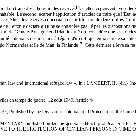
14
tifient un traité d’y adjoindre des réserves
. Celles-ci peuvent avoir deux
haitable. Le second, écarter l’application d’articles du traité que l’Etat n
. Ainsi, les réserves concernant cet article sont de deux ordres. Tout d’
e de Lettonie déclare qu'il ne se considère pas lié par les dispositions d
-Uni de Grande-Bretagne et d'Irlande du Nord considère que les articles
curité nationale, des mesures à l'égard d'un réfugié, en raison de sa natio
17
nglo-Normandes et île de Man, la Finlande
. Cette dernière a levé sa ré
ian law and international refugee law », In : LAMBERT, H. (dir.), Int
iles en temps de guerre, 12 août 1949, Article 44.
 Published by the Division of International Protection of the Unite
ished under the general editorship of Jean S. PICTET . Docto
TIVE TO THE PROTECTION OF CIVILIAN PERSONS IN TIME OF