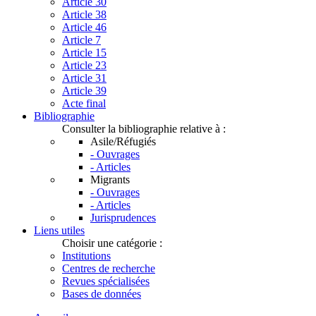
Article 30
Article 38
Article 46
Article 7
Article 15
Article 23
Article 31
Article 39
Acte final
Bibliographie
Consulter la bibliographie relative à :
Asile/Réfugiés
- Ouvrages
- Articles
Migrants
- Ouvrages
- Articles
Jurisprudences
Liens utiles
Choisir une catégorie :
Institutions
Centres de recherche
Revues spécialisées
Bases de données