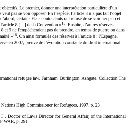
 objectifs. Le premier, donner une interprétation particulière d’un
e veut pas se voir opposer. En l’espèce, l’article 8 n’a pas fait l’objet
abord, certains Etats contractants ont refusé de se voir lier par cet
15
e l'article 8 […] de la Convention.»
. Ensuite, d’autres réserves
 8 et 9 ne l'empêcheraient pas de prendre, en temps de guerre ou dans
16
nalité »
. On ainsi formulés des réserves à l’article 8 : l’Espagne,
serve en 2007, preuve de l’évolution constante du droit international
ernational refugee law, Farnham, Burlington, Ashgate, Collection The
d Nations High Commissioner for Refugees, 1997, p. 23
r of Laws Director for General Affairj of the International
 WAR, p. 291