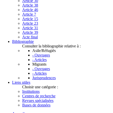
Article 30
Article 38
Article 46
Article 7
Article 15
Article 23
Article 31
Article 39
Acte final
Bibliographie
Consulter la bibliographie relative à :
Asile/Réfugiés
- Ouvrages
- Articles
Migrants
- Ouvrages
- Articles
Jurisprudences
Liens utiles
Choisir une catégorie :
Institutions
Centres de recherche
Revues spécialisées
Bases de données