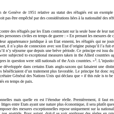
de Genève de 1951 relative au statut des réfugiés est un exemple de
it pas être empêché par des considérations liées à la nationalité des réf
ntre des réfugiés par les Etats contractant sur la seule base de leur nat
s personnes civiles en temps de guerre : « En prenant les mesures de c
eur appartenance juridique à un Etat ennemi, les réfugiés qui ne joui
t, il n’a plus de connexion avec son Etat d’origine puisqu’il l’a fuit et
squ’il n’y séjourne que depuis une brève période. Ce principe est issu 
e subjected to exceptional measures taken in the Allied countries aga
3
gees in question were still nationals of the Axis countries. »
. L’injusti
ue développée dans certains Etats anglo-saxons qui faisaient une disti
res bénéficiaient d’un traitement plus favorable. Le principe fut donc 
taire Général des Nations Unis qui déclara que « if this rule is to be a
giés en temps de paix.
onnelles mais quelle en est l’étendue réelle. Premièrement, il faut e
litiges entre Etats ayant une nature plus économique, il sera plutôt quest
poser des mesures exceptionnelles repose uniquement sur la nationalité f
t pas apatride. Pour autant, doit-il se voir appliquer des règles en ra