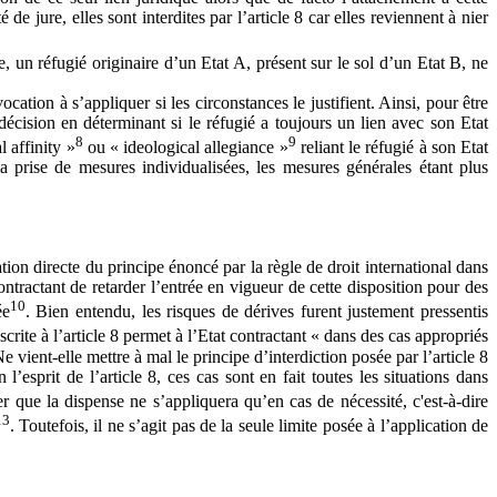
e jure, elles sont interdites par l’article 8 car elles reviennent à nier
, un réfugié originaire d’un Etat A, présent sur le sol d’un Etat B, ne
ocation à s’appliquer si les circonstances le justifient. Ainsi, pour être
 décision en déterminant si le réfugié a toujours un lien avec son Etat
8
9
 affinity »
ou « ideological allegiance »
reliant le réfugié à son Etat
a prise de mesures individualisées, les mesures générales étant plus
ion directe du principe énoncé par la règle de droit international dans
ontractant de retarder l’entrée en vigueur de cette disposition pour des
10
ée
. Bien entendu, les risques de dérives furent justement pressentis
scrite à l’article 8 permet à l’Etat contractant « dans des cas appropriés
 vient-elle mettre à mal le principe d’interdiction posée par l’article 8
l’esprit de l’article 8, ces cas sont en fait toutes les situations dans
er que la dispense ne s’appliquera qu’en cas de nécessité, c'est-à-dire
13
. Toutefois, il ne s’agit pas de la seule limite posée à l’application de