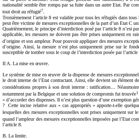
nationalité semble être rompu par sa fuite dans un autre Etat. Par consé
7
tout droit au réfugié
.
Troisièmement l’article 8 est valable pour tous les réfugiés dans tous
peut être victime de mesures exceptionnelles de la part d’un Etat C uni
Quatrièmement, le principe d’interdiction posé par l’article 8 n’est pas 
applicable, les mesures ne doivent pas être prises uniquement en raiso
d’origine et son ampleur. Pour pouvoir appliquer des mesures exception
d’origine. Ainsi, la mesure n’est plus uniquement prise sur le fond
susceptible de tomber sous le coup de l’interdiction posée par l’article 
II A. La mise en œuvre.
Le système de mise en œuvre de la dispense de mesures exceptionnelles 
le droit interne de l’Etat contractant. Ainsi, elle devient un élément 
considérations propres à son droit interne : ratification… Néanmoins
1
notamment par la Belgique et une solution de compromis fut trouvée
» d’accorder des dispenses. Il n’est plus question d’une exemption génér
? Cette incise relative aux « cas appropriés » apporte-t-elle quelque c
lesquelles des mesures exceptionnelles sont prises uniquement sur le
quand l’ampleur des mesures exceptionnelles imposées par l’Etat contra
l’article 8.
B. La limite.