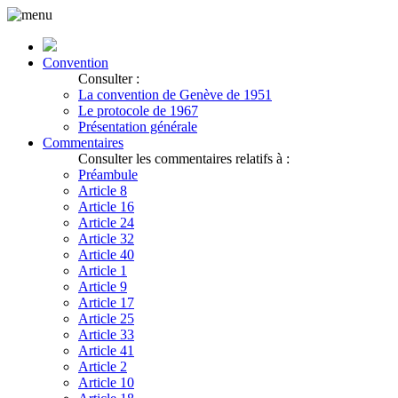
Convention
Consulter :
La convention de Genève de 1951
Le protocole de 1967
Présentation générale
Commentaires
Consulter les commentaires relatifs à :
Préambule
Article 8
Article 16
Article 24
Article 32
Article 40
Article 1
Article 9
Article 17
Article 25
Article 33
Article 41
Article 2
Article 10