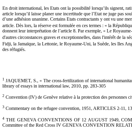
En droit international, les Etats ont la possibilité lorsqu’ils signent, ra
article lorsqu’il laisse planer une incertitude que l’Etat ne juge pas sou
d’une adhésion unanime. Certains Etats contractants y ont vu une menace
article. Dès lors, la réserve est formulée en ces termes : « la Républiqu
donnent leur interprétation de l’article 8. Par exemple, « Le Royaume
d'autres circonstances graves et exceptionnelles, dans l'intérêt de la sé
Fidji, la Jamaïque, la Lettonie, le Royaume-Uni, la Suède, les Iles A
des réfugiés.
1
JAQUEMET, S., « The cross-fertilization of international humanitar
library of essays in international law, 2010, pp. 283-305
2
Convention (IV) de Genève relative à la protection des personnes civ
3
Commentary on the refugee convention, 1951, ARTICLES 2-11, 13-37,
4
THE GENEVA CONVENTIONS OF 12 AUGUST 1949, COMMENTARY publ
Committee of the Red Cross IV GENEVA CONVENTION RELA