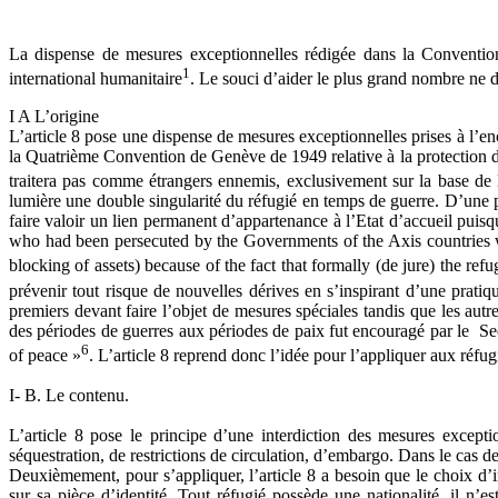
La dispense de mesures exceptionnelles rédigée dans la Convention 
1
international humanitaire
. Le souci d’aider le plus grand nombre ne do
I A L’origine
L’article 8 pose une dispense de mesures exceptionnelles prises à l’enco
la Quatrième Convention de Genève de 1949 relative à la protection de
traitera pas comme étrangers ennemis, exclusivement sur la base de l
lumière une double singularité du réfugié en temps de guerre. D’une par
faire valoir un lien permanent d’appartenance à l’Etat d’accueil pui
who had been persecuted by the Governments of the Axis countries wer
blocking of assets) because of the fact that formally (de jure) the refu
prévenir tout risque de nouvelles dérives en s’inspirant d’une pratiq
premiers devant faire l’objet de mesures spéciales tandis que les aut
des périodes de guerres aux périodes de paix fut encouragé par le Secré
6
of peace »
. L’article 8 reprend donc l’idée pour l’appliquer aux réfu
I- B. Le contenu.
L’article 8 pose le principe d’une interdiction des mesures excepti
séquestration, de restrictions de circulation, d’embargo. Dans le cas de 
Deuxièmement, pour s’appliquer, l’article 8 a besoin que le choix d’im
sur sa pièce d’identité. Tout réfugié possède une nationalité, il n’es