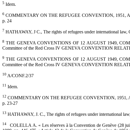
5
Idem.
6
COMMENTARY ON THE REFUGEE CONVENTION, 1951, ARTICLES 2-11,
p. 24
7
HATHAWAY, J C., The rights of refugees under international law, 
8
THE GENEVA CONVENTIONS OF 12 AUGUST 1949, COMMENTARY publ
Committee of the Red Cross IV GENEVA CONVENTION RELA
9
THE GENEVA CONVENTIONS OF 12 AUGUST 1949, COMMENTARY publ
Committee of the Red Cross IV GENEVA CONVENTION RELA
10
A/CONF.2/37
11
Idem.
12
COMMENTARY ON THE REFUGEE CONVENTION, 1951, ARTICLES 2-11,
p. 23-27
13
HATHAWAY, J. C., The rights of refugees under international law
14
COLELLA A. « Les réserves à la Convention de Genève (28 juillet 1