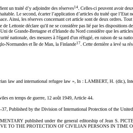
14
tifient un traité d’y adjoindre des réserves
. Celles-ci peuvent avoir deux
haitable. Le second, écarter l’application d’articles du traité que l’Etat n
. Ainsi, les réserves concernant cet article sont de deux ordres. Tout d’
e de Lettonie déclare qu'il ne se considère pas lié par les dispositions d
-Uni de Grande-Bretagne et d'Irlande du Nord considère que les articles
curité nationale, des mesures à l'égard d'un réfugié, en raison de sa natio
17
nglo-Normandes et île de Man, la Finlande
. Cette dernière a levé sa ré
ian law and international refugee law », In : LAMBERT, H. (dir.), Int
iles en temps de guerre, 12 août 1949, Article 44.
 Published by the Division of International Protection of the Unite
ished under the general editorship of Jean S. PICTET . Docto
TIVE TO THE PROTECTION OF CIVILIAN PERSONS IN TIME OF