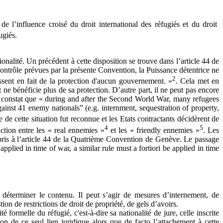
 l’influence croisé du droit international des réfugiés et du droit
ugiés.
ionalité. Un précédent à cette disposition se trouve dans l’article 44 de
ontrôle prévues par la présente Convention, la Puissance détentrice ne
2
ssent en fait de la protection d'aucun gouvernement. »
. Cela met en
 ne bénéficie plus de sa protection. D’autre part, il ne peut pas encore
du constat que « during and after the Second World War, many refugees
inst 41 enemy nationals” (e.g. internment, sequestration of property,
ce de cette situation fut reconnue et les Etats contractants décidèrent de
4
5
nction entre les « real ennemies »
et les « friendly ennemies »
. Les
repris à l’article 44 de la Quatrième Convention de Genève. Le passage
pplied in time of war, a similar rule must a fortiori be applied in time
n déterminer le contenu. Il peut s’agir de mesures d’internement, de
ion de restrictions de droit de propriété, de gels d’avoirs.
ormelle du réfugié, c'est-à-dire sa nationalité de jure, celle inscrite
ison de ce seul lien juridique alors que de facto l’attachement à cette