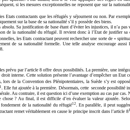
quent, si les mesures exceptionnelles ne reposent que sur la nationalité d
 les Etats contractants que les réfugiés y séjournent ou non. Par exemple
quement sur la base de sa nationalité s’il y possède des biens.
absolu. Sa justification de base étant d’éviter les injustices, il n’a pas v
n de la nationalité du réfugié. Il revient donc à l’Etat de justifier sa
nelles, les Etats contractant peuvent rechercher une sorte de « spiritual
ement de sa nationalité formelle. Une telle analyse encourage aussi l
8.
prévu par l’article 8 offre deux possibilités. La première, une intégrat
de droit interne. Cette solution présente l’avantage d’empêcher un Etat c
, lors de la Convention des Plénipotentiaires, la Suède s’y est oppos
1
. Elle fut ajoutée à la première. Désormais, cette seconde possibilité in
ale. Au contraire, il est question ici d’une exemption au cas par cas. Ne
hose ? Au final, il est difficile d’en évaluer la valeur ajoutée. Selon 
12
 fondement de la nationalité du réfugié
. En parallèle, il peut suggér
ctant remet véritablement en cause le principe inscrit dans l’article 8