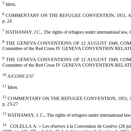
5
Idem.
6
COMMENTARY ON THE REFUGEE CONVENTION, 1951, ARTICLES 2-11,
p. 24
7
HATHAWAY, J C., The rights of refugees under international law, 
8
THE GENEVA CONVENTIONS OF 12 AUGUST 1949, COMMENTARY publ
Committee of the Red Cross IV GENEVA CONVENTION RELA
9
THE GENEVA CONVENTIONS OF 12 AUGUST 1949, COMMENTARY publ
Committee of the Red Cross IV GENEVA CONVENTION RELA
10
A/CONF.2/37
11
Idem.
12
COMMENTARY ON THE REFUGEE CONVENTION, 1951, ARTICLES 2-11,
p. 23-27
13
HATHAWAY, J. C., The rights of refugees under international law
14
COLELLA A. « Les réserves à la Convention de Genève (28 juillet 1