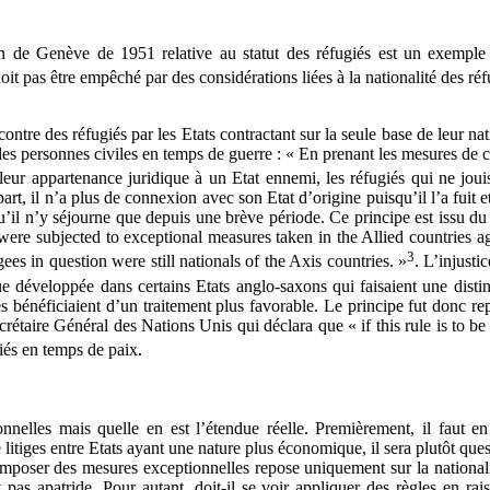
de Genève de 1951 relative au statut des réfugiés est un exemple de
it pas être empêché par des considérations liées à la nationalité des réf
ntre des réfugiés par les Etats contractant sur la seule base de leur nat
s personnes civiles en temps de guerre : « En prenant les mesures de c
eur appartenance juridique à un Etat ennemi, les réfugiés qui ne joui
t, il n’a plus de connexion avec son Etat d’origine puisqu’il l’a fuit et
squ’il n’y séjourne que depuis une brève période. Ce principe est issu 
e subjected to exceptional measures taken in the Allied countries aga
3
gees in question were still nationals of the Axis countries. »
. L’injusti
ue développée dans certains Etats anglo-saxons qui faisaient une disti
res bénéficiaient d’un traitement plus favorable. Le principe fut donc 
taire Général des Nations Unis qui déclara que « if this rule is to be a
giés en temps de paix.
onnelles mais quelle en est l’étendue réelle. Premièrement, il faut e
litiges entre Etats ayant une nature plus économique, il sera plutôt quest
poser des mesures exceptionnelles repose uniquement sur la nationalité f
t pas apatride. Pour autant, doit-il se voir appliquer des règles en ra