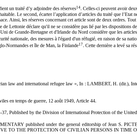
14
tifient un traité d’y adjoindre des réserves
. Celles-ci peuvent avoir deux
haitable. Le second, écarter l’application d’articles du traité que l’Etat n
. Ainsi, les réserves concernant cet article sont de deux ordres. Tout d’
e de Lettonie déclare qu'il ne se considère pas lié par les dispositions d
-Uni de Grande-Bretagne et d'Irlande du Nord considère que les articles
curité nationale, des mesures à l'égard d'un réfugié, en raison de sa natio
17
nglo-Normandes et île de Man, la Finlande
. Cette dernière a levé sa ré
ian law and international refugee law », In : LAMBERT, H. (dir.), Int
iles en temps de guerre, 12 août 1949, Article 44.
 Published by the Division of International Protection of the Unite
ished under the general editorship of Jean S. PICTET . Docto
TIVE TO THE PROTECTION OF CIVILIAN PERSONS IN TIME OF