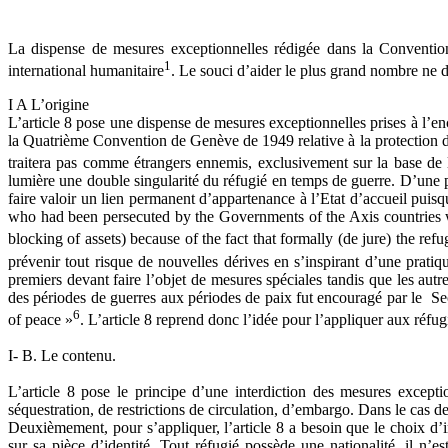
La dispense de mesures exceptionnelles rédigée dans la Convention 
1
international humanitaire
. Le souci d’aider le plus grand nombre ne do
I A L’origine
L’article 8 pose une dispense de mesures exceptionnelles prises à l’enco
la Quatrième Convention de Genève de 1949 relative à la protection de
traitera pas comme étrangers ennemis, exclusivement sur la base de l
lumière une double singularité du réfugié en temps de guerre. D’une par
faire valoir un lien permanent d’appartenance à l’Etat d’accueil pui
who had been persecuted by the Governments of the Axis countries wer
blocking of assets) because of the fact that formally (de jure) the refu
prévenir tout risque de nouvelles dérives en s’inspirant d’une pratiq
premiers devant faire l’objet de mesures spéciales tandis que les aut
des périodes de guerres aux périodes de paix fut encouragé par le Secré
6
of peace »
. L’article 8 reprend donc l’idée pour l’appliquer aux réfu
I- B. Le contenu.
L’article 8 pose le principe d’une interdiction des mesures excepti
séquestration, de restrictions de circulation, d’embargo. Dans le cas de 
Deuxièmement, pour s’appliquer, l’article 8 a besoin que le choix d’im
sur sa pièce d’identité. Tout réfugié possède une nationalité, il n’es