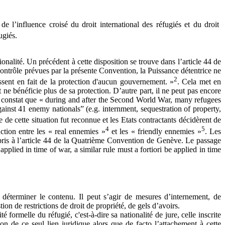
 l’influence croisé du droit international des réfugiés et du droit
ugiés.
ionalité. Un précédent à cette disposition se trouve dans l’article 44 de
ontrôle prévues par la présente Convention, la Puissance détentrice ne
2
ssent en fait de la protection d'aucun gouvernement. »
. Cela met en
 ne bénéficie plus de sa protection. D’autre part, il ne peut pas encore
du constat que « during and after the Second World War, many refugees
inst 41 enemy nationals” (e.g. internment, sequestration of property,
ce de cette situation fut reconnue et les Etats contractants décidèrent de
4
5
nction entre les « real ennemies »
et les « friendly ennemies »
. Les
repris à l’article 44 de la Quatrième Convention de Genève. Le passage
pplied in time of war, a similar rule must a fortiori be applied in time
n déterminer le contenu. Il peut s’agir de mesures d’internement, de
ion de restrictions de droit de propriété, de gels d’avoirs.
ormelle du réfugié, c'est-à-dire sa nationalité de jure, celle inscrite
ison de ce seul lien juridique alors que de facto l’attachement à cette