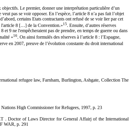
 objectifs. Le premier, donner une interprétation particulière d’un
e veut pas se voir opposer. En l’espèce, l’article 8 n’a pas fait l’objet
abord, certains Etats contractants ont refusé de se voir lier par cet
15
e l'article 8 […] de la Convention.»
. Ensuite, d’autres réserves
 8 et 9 ne l'empêcheraient pas de prendre, en temps de guerre ou dans
16
nalité »
. On ainsi formulés des réserves à l’article 8 : l’Espagne,
serve en 2007, preuve de l’évolution constante du droit international
ernational refugee law, Farnham, Burlington, Ashgate, Collection The
d Nations High Commissioner for Refugees, 1997, p. 23
r of Laws Director for General Affairj of the International
 WAR, p. 291