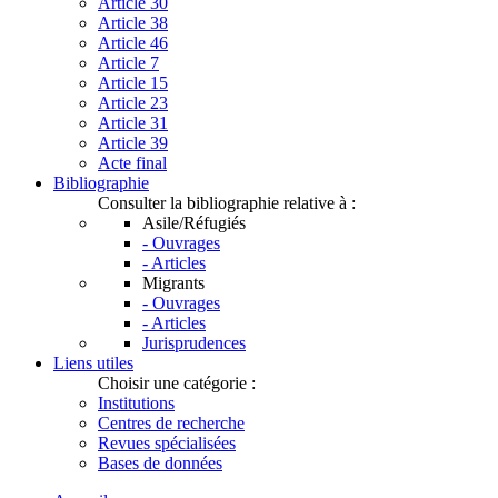
Article 30
Article 38
Article 46
Article 7
Article 15
Article 23
Article 31
Article 39
Acte final
Bibliographie
Consulter la bibliographie relative à :
Asile/Réfugiés
- Ouvrages
- Articles
Migrants
- Ouvrages
- Articles
Jurisprudences
Liens utiles
Choisir une catégorie :
Institutions
Centres de recherche
Revues spécialisées
Bases de données