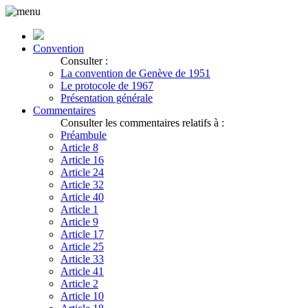
Convention
Consulter :
La convention de Genève de 1951
Le protocole de 1967
Présentation générale
Commentaires
Consulter les commentaires relatifs à :
Préambule
Article 8
Article 16
Article 24
Article 32
Article 40
Article 1
Article 9
Article 17
Article 25
Article 33
Article 41
Article 2
Article 10