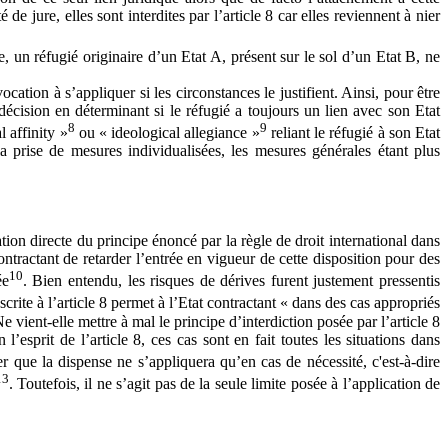
e jure, elles sont interdites par l’article 8 car elles reviennent à nier
, un réfugié originaire d’un Etat A, présent sur le sol d’un Etat B, ne
ocation à s’appliquer si les circonstances le justifient. Ainsi, pour être
 décision en déterminant si le réfugié a toujours un lien avec son Etat
8
9
 affinity »
ou « ideological allegiance »
reliant le réfugié à son Etat
a prise de mesures individualisées, les mesures générales étant plus
ion directe du principe énoncé par la règle de droit international dans
ontractant de retarder l’entrée en vigueur de cette disposition pour des
10
ée
. Bien entendu, les risques de dérives furent justement pressentis
scrite à l’article 8 permet à l’Etat contractant « dans des cas appropriés
 vient-elle mettre à mal le principe d’interdiction posée par l’article 8
l’esprit de l’article 8, ces cas sont en fait toutes les situations dans
er que la dispense ne s’appliquera qu’en cas de nécessité, c'est-à-dire
13
. Toutefois, il ne s’agit pas de la seule limite posée à l’application de