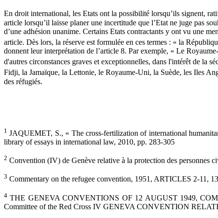
En droit international, les Etats ont la possibilité lorsqu’ils signent, ra
article lorsqu’il laisse planer une incertitude que l’Etat ne juge pas sou
d’une adhésion unanime. Certains Etats contractants y ont vu une menace
article. Dès lors, la réserve est formulée en ces termes : « la Républiqu
donnent leur interprétation de l’article 8. Par exemple, « Le Royaume
d'autres circonstances graves et exceptionnelles, dans l'intérêt de la sé
Fidji, la Jamaïque, la Lettonie, le Royaume-Uni, la Suède, les Iles A
des réfugiés.
1
JAQUEMET, S., « The cross-fertilization of international humanitar
library of essays in international law, 2010, pp. 283-305
2
Convention (IV) de Genève relative à la protection des personnes civ
3
Commentary on the refugee convention, 1951, ARTICLES 2-11, 13-37,
4
THE GENEVA CONVENTIONS OF 12 AUGUST 1949, COMMENTARY publ
Committee of the Red Cross IV GENEVA CONVENTION RELA