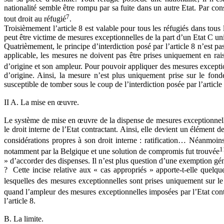
nationalité semble être rompu par sa fuite dans un autre Etat. Par consé
7
tout droit au réfugié
.
Troisièmement l’article 8 est valable pour tous les réfugiés dans tous
peut être victime de mesures exceptionnelles de la part d’un Etat C uni
Quatrièmement, le principe d’interdiction posé par l’article 8 n’est pas 
applicable, les mesures ne doivent pas être prises uniquement en raiso
d’origine et son ampleur. Pour pouvoir appliquer des mesures exception
d’origine. Ainsi, la mesure n’est plus uniquement prise sur le fond
susceptible de tomber sous le coup de l’interdiction posée par l’article 
II A. La mise en œuvre.
Le système de mise en œuvre de la dispense de mesures exceptionnelles 
le droit interne de l’Etat contractant. Ainsi, elle devient un élément 
considérations propres à son droit interne : ratification… Néanmoins
1
notamment par la Belgique et une solution de compromis fut trouvée
» d’accorder des dispenses. Il n’est plus question d’une exemption génér
? Cette incise relative aux « cas appropriés » apporte-t-elle quelque c
lesquelles des mesures exceptionnelles sont prises uniquement sur le
quand l’ampleur des mesures exceptionnelles imposées par l’Etat contra
l’article 8.
B. La limite.