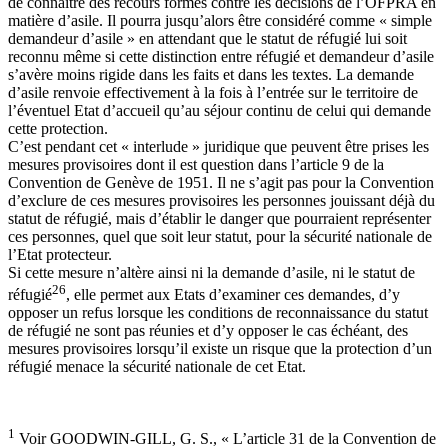
de connaitre des recours formés contre les décisions de l’OFPRA en
matière d’asile. Il pourra jusqu’alors être considéré comme « simple
demandeur d’asile » en attendant que le statut de réfugié lui soit
reconnu même si cette distinction entre réfugié et demandeur d’asile
s’avère moins rigide dans les faits et dans les textes. La demande
d’asile renvoie effectivement à la fois à l’entrée sur le territoire de
l’éventuel Etat d’accueil qu’au séjour continu de celui qui demande
cette protection.
C’est pendant cet « interlude » juridique que peuvent être prises les
mesures provisoires dont il est question dans l’article 9 de la
Convention de Genève de 1951. Il ne s’agit pas pour la Convention
d’exclure de ces mesures provisoires les personnes jouissant déjà du
statut de réfugié, mais d’établir le danger que pourraient représenter
ces personnes, quel que soit leur statut, pour la sécurité nationale de
l’Etat protecteur.
Si cette mesure n’altère ainsi ni la demande d’asile, ni le statut de
26
réfugié
, elle permet aux Etats d’examiner ces demandes, d’y
opposer un refus lorsque les conditions de reconnaissance du statut
de réfugié ne sont pas réunies et d’y opposer le cas échéant, des
mesures provisoires lorsqu’il existe un risque que la protection d’un
réfugié menace la sécurité nationale de cet Etat.
1
Voir GOODWIN-GILL, G. S., « L’article 31 de la Convention de