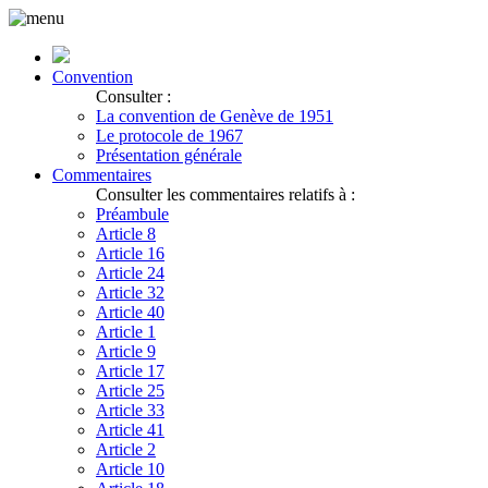
Convention
Consulter :
La convention de Genève de 1951
Le protocole de 1967
Présentation générale
Commentaires
Consulter les commentaires relatifs à :
Préambule
Article 8
Article 16
Article 24
Article 32
Article 40
Article 1
Article 9
Article 17
Article 25
Article 33
Article 41
Article 2
Article 10