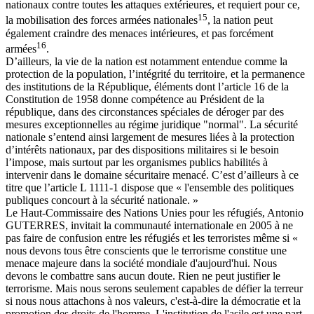
nationaux contre toutes les attaques extérieures, et requiert pour ce,
15
la mobilisation des forces armées nationales
, la nation peut
également craindre des menaces intérieures, et pas forcément
16
armées
.
D’ailleurs, la vie de la nation est notamment entendue comme la
protection de la population, l’intégrité du territoire, et la permanence
des institutions de la République, éléments dont l’article 16 de la
Constitution de 1958 donne compétence au Président de la
république, dans des circonstances spéciales de déroger par des
mesures exceptionnelles au régime juridique "normal". La sécurité
nationale s’entend ainsi largement de mesures liées à la protection
d’intérêts nationaux, par des dispositions militaires si le besoin
l’impose, mais surtout par les organismes publics habilités à
intervenir dans le domaine sécuritaire menacé. C’est d’ailleurs à ce
titre que l’article L 1111-1 dispose que « l'ensemble des politiques
publiques concourt à la sécurité nationale. »
Le Haut-Commissaire des Nations Unies pour les réfugiés, Antonio
GUTERRES, invitait la communauté internationale en 2005 à ne
pas faire de confusion entre les réfugiés et les terroristes même si «
nous devons tous être conscients que le terrorisme constitue une
menace majeure dans la société mondiale d'aujourd'hui. Nous
devons le combattre sans aucun doute. Rien ne peut justifier le
terrorisme. Mais nous serons seulement capables de défier la terreur
si nous nous attachons à nos valeurs, c'est-à-dire la démocratie et la
promotion des droits de l'homme. L'institution de l'asile est une part