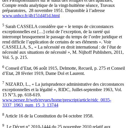
des Plénipotentiaires sur le statut des réfugiés et des apatrides,
Compte rendu analytique de la vingt-huitième séance, Travaux
préparatoires, 28 novembre 1951. Disponible à l’adresse
www.unhcr.fr/4b151d4f1d.html
5
Sarah CASSELA considère que « le temps de circonstances
exceptionnelles est […] celui de l’exception, de la rareté qui
interrompt brusquement le passage du temps de l’ordre juridique et
rend difficile l’application de certains de ses éléments ». Voir
CASSELLA, S., « La nécessité en droit international : de l’état de
nécessité aux situations de nécessité », M. Nijhoff Publishers, 2011,
Vol. 5, p. 215.
6
Conseil d’Etat, 06 août 1915, Delmotte, Recueil, p. 275 et Conseil
d’Etat, 28 février 1919, Dame Dol et Laurent.
7
NIZARD, L., « La jurisprudence administrative des circonstances
exceptionnelles et la légalité », RIDC, Juillet-septembre 1963, Vol.
15 N°3, pp. 618-619.
www.persee.fr/web/revues/home/prescript/article/ridc_0035-
3337_1963_num_15_3_13744
8
Article 16 de la Constitution du 04 octobre 1958.
9
Le Décret n° 2010-1444 du 25 novembre 2010 relatif aux