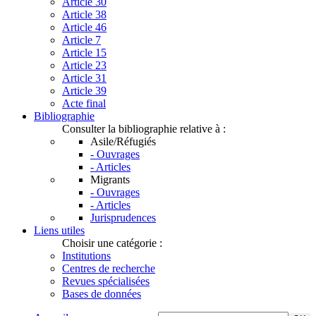
Article 30
Article 38
Article 46
Article 7
Article 15
Article 23
Article 31
Article 39
Acte final
Bibliographie
Consulter la bibliographie relative à :
Asile/Réfugiés
- Ouvrages
- Articles
Migrants
- Ouvrages
- Articles
Jurisprudences
Liens utiles
Choisir une catégorie :
Institutions
Centres de recherche
Revues spécialisées
Bases de données