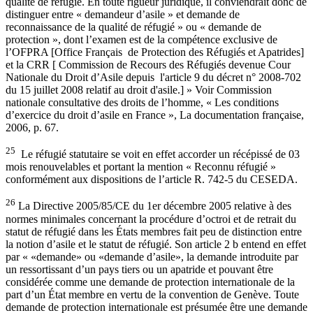
qualité de réfugié. En toute rigueur juridique, il conviendrait donc de
distinguer entre « demandeur d’asile » et demande de
reconnaissance de la qualité de réfugié » ou « demande de
protection », dont l’examen est de la compétence exclusive de
l’OFPRA [Office Français de Protection des Réfugiés et Apatrides]
et la CRR [ Commission de Recours des Réfugiés devenue Cour
Nationale du Droit d’Asile depuis l'article 9 du décret n° 2008-702
du 15 juillet 2008 relatif au droit d'asile.] » Voir Commission
nationale consultative des droits de l’homme, « Les conditions
d’exercice du droit d’asile en France », La documentation française,
2006, p. 67.
25
Le réfugié statutaire se voit en effet accorder un récépissé de 03
mois renouvelables et portant la mention « Reconnu réfugié »
conformément aux dispositions de l’article R. 742-5 du CESEDA.
26
La Directive 2005/85/CE du 1er décembre 2005 relative à des
normes minimales concernant la procédure d’octroi et de retrait du
statut de réfugié dans les États membres fait peu de distinction entre
la notion d’asile et le statut de réfugié. Son article 2 b entend en effet
par « «demande» ou «demande d’asile», la demande introduite par
un ressortissant d’un pays tiers ou un apatride et pouvant être
considérée comme une demande de protection internationale de la
part d’un État membre en vertu de la convention de Genève. Toute
demande de protection internationale est présumée être une demande