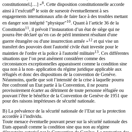
8
constitutionnel.[…] »
. Cette disposition constitutionnelle accorde
9
ainsi à l’exécutif
le soin de surseoir éventuellement à ses
engagements internationaux afin de faire face à des troubles mettant
10
en danger son intégrité "physique"
. Quant à l’article 36 de la
11
Constitution
, il prévoit l’instauration d’un état de siège qui ne
pourra être déclaré qu’en cas de péril imminent résultant d'une
12
guerre étrangère ou d'une insurrection armée »
et qui vise un
transfert des pouvoirs dont l'autorité civile était investie pour le
13
maintien de l'ordre et la police à l'autorité militaire
. Ces différentes
situations que l’on peut aisément considérer comme des
circonstances exceptionnelles apparaissent comme la condition sine
qua non à la non- application du régime juridique applicable aux
réfugiés et donc des dispositions de la convention de Genève.
Néanmoins, quelle que soit l’intensité de la crise à laquelle pourra
être confronté un Etat partie à la Convention, il ne pourra
provisoirement écarter au détriment de toute personne réfugiée ou
pouvant l’être le bénéfice de la Convention de Genève de 1951 que
pour des raisons impérieuses de sécurité nationale.
B) La prévalence de la sécurité nationale de l’Etat sur la protection
accordée à l’individu.
Toute menace éventuelle pouvant peser sur la sécurité nationale des
Etats apparaît comme la condition sine qua non au régime