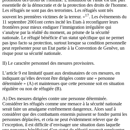
essentielle de la démocratie et de la protection des droits de l'homme.
Les réfugiés ne sont pas des terroristes. Les réfugiés sont très
17
souvent les premières victimes de la terreur. »
. Les évènements du
11 septembre 2001ont certes incité les Etats à reconfigurer leurs
frontières pour mieux endiguer l’immigration irrégulière qui
s’analyse par la réalité du moment, au prisme de la sécurité
nationale. Le réfugié bénéficie d’un statut spécifique qui ne permet
pas ipso facto sa protection, surtout lorsque sa condition personnelle
peut représenter pour un Etat partie à la Convention de Genève, un
risque pour sa sécurité nationale.
II) Le caractère personnel des mesures provisoires.
L’article 9 est limitatif quant aux destinataires de ces mesures, en
indiquant qu’elles devront être dirigées contre une « personne
déterminée » (A) et maintenues que cette personne soit en situation
régulière ou non de réfugiée (B).
A) Des mesures dirigées contre une personne déterminée.
Considérer les réfugiés comme une menace à la sécurité nationale
serait faire un amalgame extrêmement dangereux. Alors sauf à
considérer que des combattants ennemis puissent se fondre parmi les
personnes déplacées, et cela ne peut évidemment relever que de
l’exception, il est difficile d’envisager une situation dans laquelle
une personne bénéficiant d’un statut de réfugié pourrait représenter