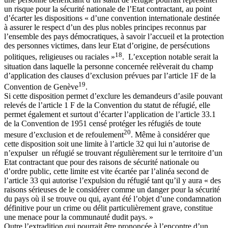
un risque pour la sécurité nationale de l’Etat contractant, au point
d’écarter les dispositions « d’une convention internationale destinée
à assurer le respect d’un des plus nobles principes reconnus par
l’ensemble des pays démocratiques, à savoir l’accueil et la protection
des personnes victimes, dans leur Etat d’origine, de persécutions
18
politiques, religieuses ou raciales »
. L’exception notable serait la
situation dans laquelle la personne concernée relèverait du champ
d’application des clauses d’exclusion prévues par l’article 1F de la
19
Convention de Genève
.
Si cette disposition permet d’exclure les demandeurs d’asile pouvant
relevés de l’article 1 F de la Convention du statut de réfugié, elle
permet également et surtout d’écarter l’application de l’article 33.1
de la Convention de 1951 censé protéger les réfugiés de toute
20
mesure d’exclusion et de refoulement
. Même à considérer que
cette disposition soit une limite à l’article 32 qui lui n’autorise de
n’expulser un réfugié se trouvant régulièrement sur le territoire d’un
Etat contractant que pour des raisons de sécurité nationale ou
d’ordre public, cette limite est vite écartée par l’alinéa second de
l’article 33 qui autorise l’expulsion du réfugié tant qu’il y aura « des
raisons sérieuses de le considérer comme un danger pour la sécurité
du pays où il se trouve ou qui, ayant été l’objet d’une condamnation
définitive pour un crime ou délit particulièrement grave, constitue
une menace pour la communauté dudit pays. »
Outre l’extradition qui pourrait être prononcée à l’encontre d’un