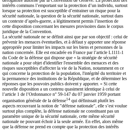
dérogatoire autorisé par la Convention de Genève. La protection des
intérêts communs l’emportant sur la protection d’un individu, surtout
lorsque sa protection est susceptible d’entrainer un risque pour la
sécurité nationale, la question de la sécurité nationale, surtout dans
un contexte d’après-guerre, a légitimement permis l’insertion de
cette disposition concernant les mesures provisoires dans le corpus
juridique de la Convention.
La sécurité nationale ne se définit ainsi que par son objectif : celui de
prévenir les menaces éventuelles, et à défaut y apporter une réponse
appropriée pour limiter les impacts sur les biens et personnes de la
nation concernée. Elle est encadrée en France par l’article L1111-1
du Code de la défense qui dispose que « la stratégie de sécurité
nationale a pour objet d'identifier l'ensemble des menaces et des
risques susceptibles d'affecter la vie de la Nation, notamment en ce
qui concerne la protection de la population, l'intégrité du territoire et
la permanence des institutions de la République, et de déterminer les
réponses que les pouvoirs publics doivent y apporter. » Si cette
nouvelle disposition a un contenu quasiment identique à celui de
l’article 1 de l’Ordonnance n° 59-147 du 07 janvier 1959 portant
14
organisation générale de la défense
qui définissait plutôt les
aspects recouvrant la notion de "défense nationale", elle s’est voulue
surtout plus complète, la défense nationale ne constituant pas un
paramètre unique de la sécurité nationale, cette même sécurité
nationale ne pouvant échoir à la seule armée. En effet, alors même
que la défense ne prend en compte que la protection des intérêts