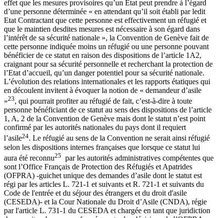
effet que les mesures provisoires qu’un Etat peut prendre à l’égard
d’une personne déterminée « en attendant qu’il soit établi par ledit
Etat Contractant que cette personne est effectivement un réfugié et
que le maintien desdites mesures est nécessaire à son égard dans
l’intérêt de sa sécurité nationale », la Convention de Genève fait de
cette personne indiquée moins un réfugié ou une personne pouvant
bénéficier de ce statut en raison des dispositions de l’article 1A2,
craignant pour sa sécurité personnelle et recherchant la protection de
l’Etat d’accueil, qu’un danger potentiel pour sa sécurité nationale.
L’évolution des relations internationales et les rapports étatiques qui
en découlent invitent à évoquer la notion de « demandeur d’asile
23
»
, qui pourrait profiter au réfugié de fait, c’est-à-dire à toute
personne bénéficiant de ce statut au sens des dispositions de l’article
1, A, 2 de la Convention de Genève mais dont le statut n’est point
confirmé par les autorités nationales du pays dont il requiert
24
l’asile
. Le réfugié au sens de la Convention ne serait ainsi réfugié
selon les dispositions internes françaises que lorsque ce statut lui
25
aura été reconnu
par les autorités administratives compétentes que
sont l’Office Français de Protection des Réfugiés et Apatrides
(OFPRA) -guichet unique des demandes d’asile dont le statut est
régi par les articles L. 721-1 et suivants et R. 721-1 et suivants du
Code de l'entrée et du séjour des étrangers et du droit d'asile
(CESEDA)- et la Cour Nationale du Droit d’Asile (CNDA), régie
par l'article L. 731-1 du CESEDA et chargée en tant que juridiction