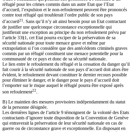
réfugié pour les crimes commis dans un autre Etat que l’Etat
d’accueil, l’expulsion et le non-refoulement peuvent être prononcés
contre tout réfugié qui troublerait l’ordre public de son pays
21
d’accueil
. Sans qu’il n’y ait ainsi besoin pour un Etat contractant
de justifier une quelconque circonstance exceptionnelle qui
justifierait une exception au principe du non refoulement prévu par
l’article 33§1, cet Etat pourra exciper de la préservation de sa
sécurité nationale pour toute menace grave et même par
extrapolation si l’on considère que des antécédents criminels graves
commis par un réfugié constituent une menace potentielle pour la
communauté de ce pays et donc de sa sécurité nationale.
Le lien entre le refoulement du réfugié et la cessation du danger qu’il
fait courir à la sécurité nationale de son pays d’accueil doit alors être
évident, le refoulement devant constituer le dernier recours possible
pour éliminer le danger, et le danger pour le pays d’accueil doit
l’emporter sur le risque auquel le réfugié pourra être exposé après
22
son refoulement
.
B) Le maintien des mesures provisoires indépendamment du statut
de la personne désignée.
Les dernières lignes de l’article 9 témoignent de la volonté des Etats
contractants d’ignorer toute disposition de la Convention de Genève
qui entraverait la préservation de leur sécurité nationale en cas de
guerre ou de circonstance grave et exceptionnelle. En disposant en