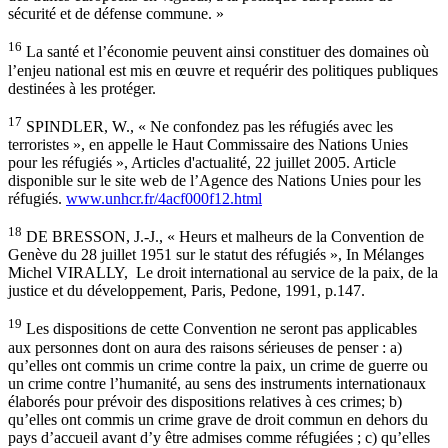
sécurité et de défense commune. »
16
La santé et l’économie peuvent ainsi constituer des domaines où
l’enjeu national est mis en œuvre et requérir des politiques publiques
destinées à les protéger.
17
SPINDLER, W., « Ne confondez pas les réfugiés avec les
terroristes », en appelle le Haut Commissaire des Nations Unies
pour les réfugiés », Articles d'actualité, 22 juillet 2005. Article
disponible sur le site web de l’Agence des Nations Unies pour les
réfugiés.
www.unhcr.fr/4acf000f12.html
18
DE BRESSON, J.-J., « Heurs et malheurs de la Convention de
Genève du 28 juillet 1951 sur le statut des réfugiés », In Mélanges
Michel VIRALLY, Le droit international au service de la paix, de la
justice et du développement, Paris, Pedone, 1991, p.147.
19
Les dispositions de cette Convention ne seront pas applicables
aux personnes dont on aura des raisons sérieuses de penser : a)
qu’elles ont commis un crime contre la paix, un crime de guerre ou
un crime contre l’humanité, au sens des instruments internationaux
élaborés pour prévoir des dispositions relatives à ces crimes; b)
qu’elles ont commis un crime grave de droit commun en dehors du
pays d’accueil avant d’y être admises comme réfugiées ; c) qu’elles