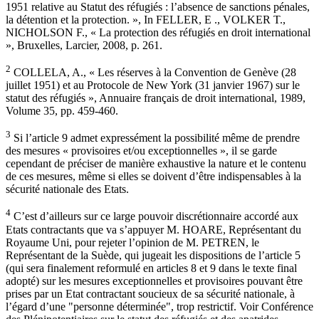
1951 relative au Statut des réfugiés : l’absence de sanctions pénales,
la détention et la protection. », In FELLER, E ., VOLKER T.,
NICHOLSON F., « La protection des réfugiés en droit international
», Bruxelles, Larcier, 2008, p. 261.
2
COLLELA, A., « Les réserves à la Convention de Genève (28
juillet 1951) et au Protocole de New York (31 janvier 1967) sur le
statut des réfugiés », Annuaire français de droit international, 1989,
Volume 35, pp. 459-460.
3
Si l’article 9 admet expressément la possibilité même de prendre
des mesures « provisoires et/ou exceptionnelles », il se garde
cependant de préciser de manière exhaustive la nature et le contenu
de ces mesures, même si elles se doivent d’être indispensables à la
sécurité nationale des Etats.
4
C’est d’ailleurs sur ce large pouvoir discrétionnaire accordé aux
Etats contractants que va s’appuyer M. HOARE, Représentant du
Royaume Uni, pour rejeter l’opinion de M. PETREN, le
Représentant de la Suède, qui jugeait les dispositions de l’article 5
(qui sera finalement reformulé en articles 8 et 9 dans le texte final
adopté) sur les mesures exceptionnelles et provisoires pouvant être
prises par un Etat contractant soucieux de sa sécurité nationale, à
l’égard d’une "personne déterminée", trop restrictif. Voir Conférence