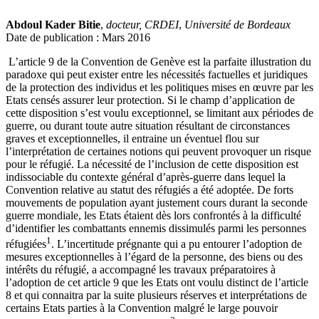
Abdoul Kader Bitie
,
docteur, CRDEI
,
Université de Bordeaux
Date de publication : Mars 2016
L’article 9 de la Convention de Genève est la parfaite illustration du
paradoxe qui peut exister entre les nécessités factuelles et juridiques
de la protection des individus et les politiques mises en œuvre par les
Etats censés assurer leur protection. Si le champ d’application de
cette disposition s’est voulu exceptionnel, se limitant aux périodes de
guerre, ou durant toute autre situation résultant de circonstances
graves et exceptionnelles, il entraine un éventuel flou sur
l’interprétation de certaines notions qui peuvent provoquer un risque
pour le réfugié. La nécessité de l’inclusion de cette disposition est
indissociable du contexte général d’après-guerre dans lequel la
Convention relative au statut des réfugiés a été adoptée. De forts
mouvements de population ayant justement cours durant la seconde
guerre mondiale, les Etats étaient dès lors confrontés à la difficulté
d’identifier les combattants ennemis dissimulés parmi les personnes
1
réfugiées
. L’incertitude prégnante qui a pu entourer l’adoption de
mesures exceptionnelles à l’égard de la personne, des biens ou des
intérêts du réfugié, a accompagné les travaux préparatoires à
l’adoption de cet article 9 que les Etats ont voulu distinct de l’article
8 et qui connaitra par la suite plusieurs réserves et interprétations de
certains Etats parties à la Convention malgré le large pouvoir