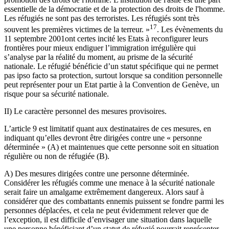
essentielle de la démocratie et de la protection des droits de l'homme.
Les réfugiés ne sont pas des terroristes. Les réfugiés sont très
17
souvent les premières victimes de la terreur. »
. Les évènements du
11 septembre 2001ont certes incité les Etats à reconfigurer leurs
frontières pour mieux endiguer l’immigration irrégulière qui
s’analyse par la réalité du moment, au prisme de la sécurité
nationale. Le réfugié bénéficie d’un statut spécifique qui ne permet
pas ipso facto sa protection, surtout lorsque sa condition personnelle
peut représenter pour un Etat partie à la Convention de Genève, un
risque pour sa sécurité nationale.
II) Le caractère personnel des mesures provisoires.
L’article 9 est limitatif quant aux destinataires de ces mesures, en
indiquant qu’elles devront être dirigées contre une « personne
déterminée » (A) et maintenues que cette personne soit en situation
régulière ou non de réfugiée (B).
A) Des mesures dirigées contre une personne déterminée.
Considérer les réfugiés comme une menace à la sécurité nationale
serait faire un amalgame extrêmement dangereux. Alors sauf à
considérer que des combattants ennemis puissent se fondre parmi les
personnes déplacées, et cela ne peut évidemment relever que de
l’exception, il est difficile d’envisager une situation dans laquelle
une personne bénéficiant d’un statut de réfugié pourrait représenter