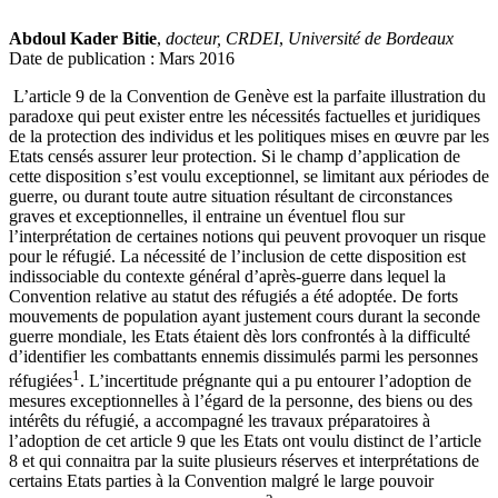
Abdoul Kader Bitie
,
docteur, CRDEI
,
Université de Bordeaux
Date de publication : Mars 2016
L’article 9 de la Convention de Genève est la parfaite illustration du
paradoxe qui peut exister entre les nécessités factuelles et juridiques
de la protection des individus et les politiques mises en œuvre par les
Etats censés assurer leur protection. Si le champ d’application de
cette disposition s’est voulu exceptionnel, se limitant aux périodes de
guerre, ou durant toute autre situation résultant de circonstances
graves et exceptionnelles, il entraine un éventuel flou sur
l’interprétation de certaines notions qui peuvent provoquer un risque
pour le réfugié. La nécessité de l’inclusion de cette disposition est
indissociable du contexte général d’après-guerre dans lequel la
Convention relative au statut des réfugiés a été adoptée. De forts
mouvements de population ayant justement cours durant la seconde
guerre mondiale, les Etats étaient dès lors confrontés à la difficulté
d’identifier les combattants ennemis dissimulés parmi les personnes
1
réfugiées
. L’incertitude prégnante qui a pu entourer l’adoption de
mesures exceptionnelles à l’égard de la personne, des biens ou des
intérêts du réfugié, a accompagné les travaux préparatoires à
l’adoption de cet article 9 que les Etats ont voulu distinct de l’article
8 et qui connaitra par la suite plusieurs réserves et interprétations de
certains Etats parties à la Convention malgré le large pouvoir