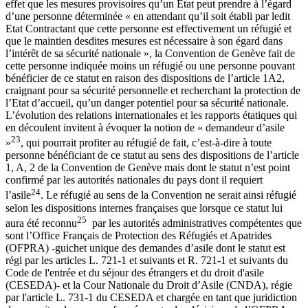
effet que les mesures provisoires qu’un Etat peut prendre à l’égard
d’une personne déterminée « en attendant qu’il soit établi par ledit
Etat Contractant que cette personne est effectivement un réfugié et
que le maintien desdites mesures est nécessaire à son égard dans
l’intérêt de sa sécurité nationale », la Convention de Genève fait de
cette personne indiquée moins un réfugié ou une personne pouvant
bénéficier de ce statut en raison des dispositions de l’article 1A2,
craignant pour sa sécurité personnelle et recherchant la protection de
l’Etat d’accueil, qu’un danger potentiel pour sa sécurité nationale.
L’évolution des relations internationales et les rapports étatiques qui
en découlent invitent à évoquer la notion de « demandeur d’asile
23
»
, qui pourrait profiter au réfugié de fait, c’est-à-dire à toute
personne bénéficiant de ce statut au sens des dispositions de l’article
1, A, 2 de la Convention de Genève mais dont le statut n’est point
confirmé par les autorités nationales du pays dont il requiert
24
l’asile
. Le réfugié au sens de la Convention ne serait ainsi réfugié
selon les dispositions internes françaises que lorsque ce statut lui
25
aura été reconnu
par les autorités administratives compétentes que
sont l’Office Français de Protection des Réfugiés et Apatrides
(OFPRA) -guichet unique des demandes d’asile dont le statut est
régi par les articles L. 721-1 et suivants et R. 721-1 et suivants du
Code de l'entrée et du séjour des étrangers et du droit d'asile
(CESEDA)- et la Cour Nationale du Droit d’Asile (CNDA), régie
par l'article L. 731-1 du CESEDA et chargée en tant que juridiction