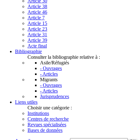
Article 30
Article 38
Article 46
Article 7
Article 15
Article 23
Article 31
Article 39
Acte final
Bibliographie
Consulter la bibliographie relative à :
Asile/Réfugiés
- Ouvrages
- Articles
Migrants
- Ouvrages
- Articles
Jurisprudences
Liens utiles
Choisir une catégorie :
Institutions
Centres de recherche
Revues spécialisées
Bases de données