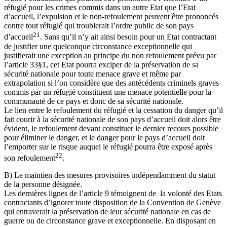
réfugié pour les crimes commis dans un autre Etat que l’Etat
d’accueil, l’expulsion et le non-refoulement peuvent être prononcés
contre tout réfugié qui troublerait l’ordre public de son pays
21
d’accueil
. Sans qu’il n’y ait ainsi besoin pour un Etat contractant
de justifier une quelconque circonstance exceptionnelle qui
justifierait une exception au principe du non refoulement prévu par
l’article 33§1, cet Etat pourra exciper de la préservation de sa
sécurité nationale pour toute menace grave et même par
extrapolation si l’on considère que des antécédents criminels graves
commis par un réfugié constituent une menace potentielle pour la
communauté de ce pays et donc de sa sécurité nationale.
Le lien entre le refoulement du réfugié et la cessation du danger qu’il
fait courir à la sécurité nationale de son pays d’accueil doit alors être
évident, le refoulement devant constituer le dernier recours possible
pour éliminer le danger, et le danger pour le pays d’accueil doit
l’emporter sur le risque auquel le réfugié pourra être exposé après
22
son refoulement
.
B) Le maintien des mesures provisoires indépendamment du statut
de la personne désignée.
Les dernières lignes de l’article 9 témoignent de la volonté des Etats
contractants d’ignorer toute disposition de la Convention de Genève
qui entraverait la préservation de leur sécurité nationale en cas de
guerre ou de circonstance grave et exceptionnelle. En disposant en