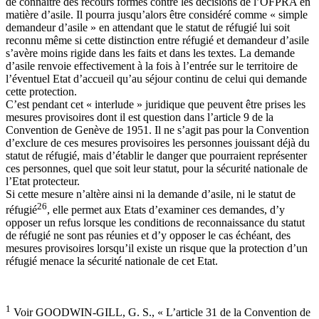
de connaitre des recours formés contre les décisions de l’OFPRA en
matière d’asile. Il pourra jusqu’alors être considéré comme « simple
demandeur d’asile » en attendant que le statut de réfugié lui soit
reconnu même si cette distinction entre réfugié et demandeur d’asile
s’avère moins rigide dans les faits et dans les textes. La demande
d’asile renvoie effectivement à la fois à l’entrée sur le territoire de
l’éventuel Etat d’accueil qu’au séjour continu de celui qui demande
cette protection.
C’est pendant cet « interlude » juridique que peuvent être prises les
mesures provisoires dont il est question dans l’article 9 de la
Convention de Genève de 1951. Il ne s’agit pas pour la Convention
d’exclure de ces mesures provisoires les personnes jouissant déjà du
statut de réfugié, mais d’établir le danger que pourraient représenter
ces personnes, quel que soit leur statut, pour la sécurité nationale de
l’Etat protecteur.
Si cette mesure n’altère ainsi ni la demande d’asile, ni le statut de
26
réfugié
, elle permet aux Etats d’examiner ces demandes, d’y
opposer un refus lorsque les conditions de reconnaissance du statut
de réfugié ne sont pas réunies et d’y opposer le cas échéant, des
mesures provisoires lorsqu’il existe un risque que la protection d’un
réfugié menace la sécurité nationale de cet Etat.
1
Voir GOODWIN-GILL, G. S., « L’article 31 de la Convention de