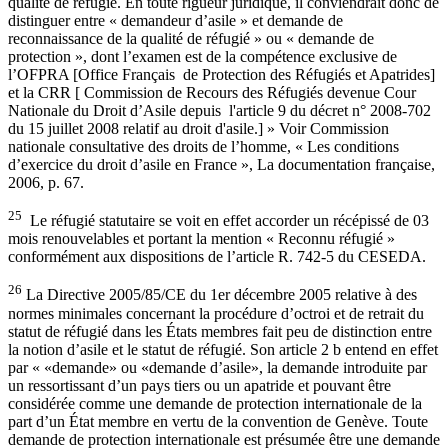
qualité de réfugié. En toute rigueur juridique, il conviendrait donc de
distinguer entre « demandeur d’asile » et demande de
reconnaissance de la qualité de réfugié » ou « demande de
protection », dont l’examen est de la compétence exclusive de
l’OFPRA [Office Français de Protection des Réfugiés et Apatrides]
et la CRR [ Commission de Recours des Réfugiés devenue Cour
Nationale du Droit d’Asile depuis l'article 9 du décret n° 2008-702
du 15 juillet 2008 relatif au droit d'asile.] » Voir Commission
nationale consultative des droits de l’homme, « Les conditions
d’exercice du droit d’asile en France », La documentation française,
2006, p. 67.
25
Le réfugié statutaire se voit en effet accorder un récépissé de 03
mois renouvelables et portant la mention « Reconnu réfugié »
conformément aux dispositions de l’article R. 742-5 du CESEDA.
26
La Directive 2005/85/CE du 1er décembre 2005 relative à des
normes minimales concernant la procédure d’octroi et de retrait du
statut de réfugié dans les États membres fait peu de distinction entre
la notion d’asile et le statut de réfugié. Son article 2 b entend en effet
par « «demande» ou «demande d’asile», la demande introduite par
un ressortissant d’un pays tiers ou un apatride et pouvant être
considérée comme une demande de protection internationale de la
part d’un État membre en vertu de la convention de Genève. Toute
demande de protection internationale est présumée être une demande