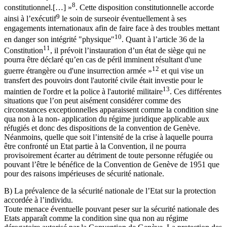
8
constitutionnel.[…] »
. Cette disposition constitutionnelle accorde
9
ainsi à l’exécutif
le soin de surseoir éventuellement à ses
engagements internationaux afin de faire face à des troubles mettant
10
en danger son intégrité "physique"
. Quant à l’article 36 de la
11
Constitution
, il prévoit l’instauration d’un état de siège qui ne
pourra être déclaré qu’en cas de péril imminent résultant d'une
12
guerre étrangère ou d'une insurrection armée »
et qui vise un
transfert des pouvoirs dont l'autorité civile était investie pour le
13
maintien de l'ordre et la police à l'autorité militaire
. Ces différentes
situations que l’on peut aisément considérer comme des
circonstances exceptionnelles apparaissent comme la condition sine
qua non à la non- application du régime juridique applicable aux
réfugiés et donc des dispositions de la convention de Genève.
Néanmoins, quelle que soit l’intensité de la crise à laquelle pourra
être confronté un Etat partie à la Convention, il ne pourra
provisoirement écarter au détriment de toute personne réfugiée ou
pouvant l’être le bénéfice de la Convention de Genève de 1951 que
pour des raisons impérieuses de sécurité nationale.
B) La prévalence de la sécurité nationale de l’Etat sur la protection
accordée à l’individu.
Toute menace éventuelle pouvant peser sur la sécurité nationale des
Etats apparaît comme la condition sine qua non au régime