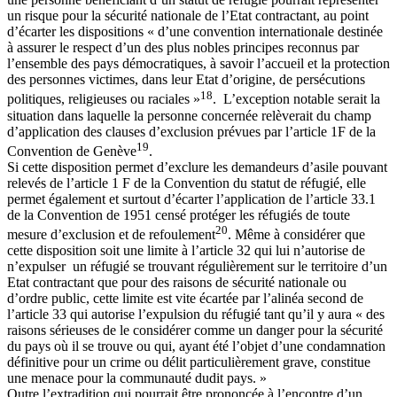
un risque pour la sécurité nationale de l’Etat contractant, au point
d’écarter les dispositions « d’une convention internationale destinée
à assurer le respect d’un des plus nobles principes reconnus par
l’ensemble des pays démocratiques, à savoir l’accueil et la protection
des personnes victimes, dans leur Etat d’origine, de persécutions
18
politiques, religieuses ou raciales »
. L’exception notable serait la
situation dans laquelle la personne concernée relèverait du champ
d’application des clauses d’exclusion prévues par l’article 1F de la
19
Convention de Genève
.
Si cette disposition permet d’exclure les demandeurs d’asile pouvant
relevés de l’article 1 F de la Convention du statut de réfugié, elle
permet également et surtout d’écarter l’application de l’article 33.1
de la Convention de 1951 censé protéger les réfugiés de toute
20
mesure d’exclusion et de refoulement
. Même à considérer que
cette disposition soit une limite à l’article 32 qui lui n’autorise de
n’expulser un réfugié se trouvant régulièrement sur le territoire d’un
Etat contractant que pour des raisons de sécurité nationale ou
d’ordre public, cette limite est vite écartée par l’alinéa second de
l’article 33 qui autorise l’expulsion du réfugié tant qu’il y aura « des
raisons sérieuses de le considérer comme un danger pour la sécurité
du pays où il se trouve ou qui, ayant été l’objet d’une condamnation
définitive pour un crime ou délit particulièrement grave, constitue
une menace pour la communauté dudit pays. »
Outre l’extradition qui pourrait être prononcée à l’encontre d’un