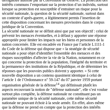
dérogatoire autorisé par la Convention de Genève. La protection des
intérêts communs l’emportant sur la protection d’un individu, surtout
lorsque sa protection est susceptible d’entrainer un risque pour la
sécurité nationale, la question de la sécurité nationale, surtout dans
un contexte d’après-guerre, a légitimement permis l’insertion de
cette disposition concernant les mesures provisoires dans le corpus
juridique de la Convention.
La sécurité nationale ne se définit ainsi que par son objectif : celui de
prévenir les menaces éventuelles, et à défaut y apporter une réponse
appropriée pour limiter les impacts sur les biens et personnes de la
nation concernée. Elle est encadrée en France par l’article L1111-1
du Code de la défense qui dispose que « la stratégie de sécurité
nationale a pour objet d'identifier l'ensemble des menaces et des
risques susceptibles d'affecter la vie de la Nation, notamment en ce
qui concerne la protection de la population, l'intégrité du territoire et
la permanence des institutions de la République, et de déterminer les
réponses que les pouvoirs publics doivent y apporter. » Si cette
nouvelle disposition a un contenu quasiment identique à celui de
l’article 1 de l’Ordonnance n° 59-147 du 07 janvier 1959 portant
14
organisation générale de la défense
qui définissait plutôt les
aspects recouvrant la notion de "défense nationale", elle s’est voulue
surtout plus complète, la défense nationale ne constituant pas un
paramètre unique de la sécurité nationale, cette même sécurité
nationale ne pouvant échoir à la seule armée. En effet, alors même
que la défense ne prend en compte que la protection des intérêts