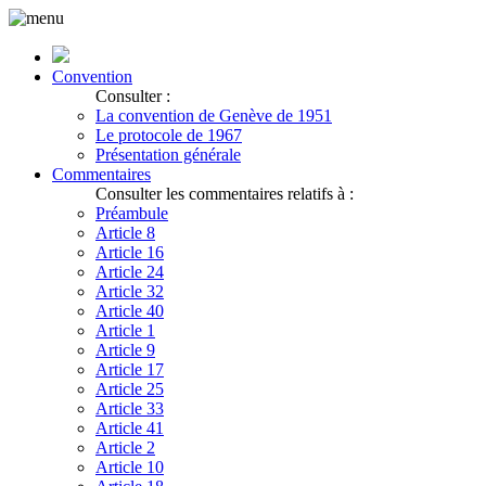
Convention
Consulter :
La convention de Genève de 1951
Le protocole de 1967
Présentation générale
Commentaires
Consulter les commentaires relatifs à :
Préambule
Article 8
Article 16
Article 24
Article 32
Article 40
Article 1
Article 9
Article 17
Article 25
Article 33
Article 41
Article 2
Article 10