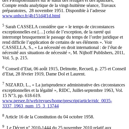
des Plénipotentiaires sur le statut des réfugiés et des apatrides,
Compte rendu analytique de la vingt-huitième séance, Travaux
préparatoires, 28 novembre 1951. Disponible à l’adresse
www.unhcr.fr/4b151d4f1d.html
5
Sarah CASSELA considère que « le temps de circonstances
exceptionnelles est […] celui de l’exception, de la rareté qui
interrompt brusquement le passage du temps de l’ordre juridique et
rend difficile l’application de certains de ses éléments ». Voir
CASSELLA, S., « La nécessité en droit international : de l’état de
nécessité aux situations de nécessité », M. Nijhoff Publishers, 2011,
Vol. 5, p. 215.
6
Conseil d’Etat, 06 août 1915, Delmotte, Recueil, p. 275 et Conseil
d’Etat, 28 février 1919, Dame Dol et Laurent.
7
NIZARD, L., « La jurisprudence administrative des circonstances
exceptionnelles et la légalité », RIDC, Juillet-septembre 1963, Vol.
15 N°3, pp. 618-619.
www.persee.fr/web/revues/home/prescript/article/ridc_0035-
3337_1963_num_15_3_13744
8
Article 16 de la Constitution du 04 octobre 1958.
9
Le Décret n° 2010-1444 du 25 novembre 2010 relatif aux