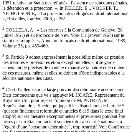
1951 relative au Statut des réfugiés : l’absence de sanctions pénales,
la détention et la protection. », In FELLER, E ., VOLKER T.,
NICHOLSON F., « La protection des réfugiés en droit international
», Bruxelles, Larcier, 2008, p. 261.
2
COLLELA, A., « Les réserves à la Convention de Genève (28
juillet 1951) et au Protocole de New York (31 janvier 1967) sur le
statut des réfugiés », Annuaire français de droit international, 1989,
Volume 35, pp. 459-460.
3
Si l’article 9 admet expressément la possibilité même de prendre
des mesures « provisoires et/ou exceptionnelles », il se garde
cependant de préciser de manière exhaustive la nature et le contenu
de ces mesures, même si elles se doivent d’être indispensables à la
sécurité nationale des Etats.
4
C’est d’ailleurs sur ce large pouvoir discrétionnaire accordé aux
Etats contractants que va s’appuyer M. HOARE, Représentant du
Royaume Uni, pour rejeter l’opinion de M. PETREN, le
Représentant de la Suède, qui jugeait les dispositions de l’article 5
(qui sera finalement reformulé en articles 8 et 9 dans le texte final
adopté) sur les mesures exceptionnelles et provisoires pouvant être
prises par un Etat contractant soucieux de sa sécurité nationale, à
l’égard d’une "personne déterminée", trop restrictif. Voir Conférence