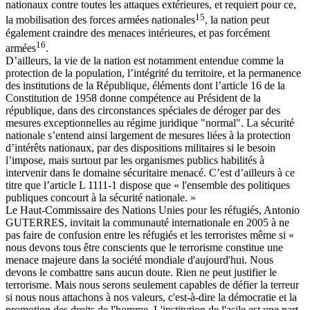
nationaux contre toutes les attaques extérieures, et requiert pour ce,
15
la mobilisation des forces armées nationales
, la nation peut
également craindre des menaces intérieures, et pas forcément
16
armées
.
D’ailleurs, la vie de la nation est notamment entendue comme la
protection de la population, l’intégrité du territoire, et la permanence
des institutions de la République, éléments dont l’article 16 de la
Constitution de 1958 donne compétence au Président de la
république, dans des circonstances spéciales de déroger par des
mesures exceptionnelles au régime juridique "normal". La sécurité
nationale s’entend ainsi largement de mesures liées à la protection
d’intérêts nationaux, par des dispositions militaires si le besoin
l’impose, mais surtout par les organismes publics habilités à
intervenir dans le domaine sécuritaire menacé. C’est d’ailleurs à ce
titre que l’article L 1111-1 dispose que « l'ensemble des politiques
publiques concourt à la sécurité nationale. »
Le Haut-Commissaire des Nations Unies pour les réfugiés, Antonio
GUTERRES, invitait la communauté internationale en 2005 à ne
pas faire de confusion entre les réfugiés et les terroristes même si «
nous devons tous être conscients que le terrorisme constitue une
menace majeure dans la société mondiale d'aujourd'hui. Nous
devons le combattre sans aucun doute. Rien ne peut justifier le
terrorisme. Mais nous serons seulement capables de défier la terreur
si nous nous attachons à nos valeurs, c'est-à-dire la démocratie et la
promotion des droits de l'homme. L'institution de l'asile est une part