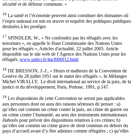
sécurité et de défense commune. »
16
La santé et l’économie peuvent ainsi constituer des domaines où
l’enjeu national est mis en œuvre et requérir des politiques publiques
destinées à les protéger.
17
SPINDLER, W., « Ne confondez pas les réfugiés avec les
terroristes », en appelle le Haut Commissaire des Nations Unies
pour les réfugiés », Articles d'actualité, 22 juillet 2005. Article
disponible sur le site web de l’Agence des Nations Unies pour les
réfugiés.
www.unhcr.fr/4acf000f12.html
18
DE BRESSON, J.-J., « Heurs et malheurs de la Convention de
Genève du 28 juillet 1951 sur le statut des réfugiés », In Mélanges
Michel VIRALLY, Le droit international au service de la paix, de la
justice et du développement, Paris, Pedone, 1991, p.147.
19
Les dispositions de cette Convention ne seront pas applicables
aux personnes dont on aura des raisons sérieuses de penser : a)
qu’elles ont commis un crime contre la paix, un crime de guerre ou
un crime contre l’humanité, au sens des instruments internationaux
élaborés pour prévoir des dispositions relatives à ces crimes; b)
qu’elles ont commis un crime grave de droit commun en dehors du
pays d’accueil avant d’y être admises comme réfugiées ; c) qu’elles