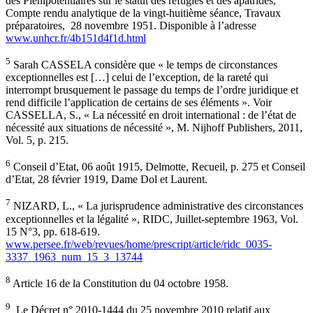
des Plénipotentiaires sur le statut des réfugiés et des apatrides,
Compte rendu analytique de la vingt-huitième séance, Travaux
préparatoires, 28 novembre 1951. Disponible à l’adresse
www.unhcr.fr/4b151d4f1d.html
5
Sarah CASSELA considère que « le temps de circonstances
exceptionnelles est […] celui de l’exception, de la rareté qui
interrompt brusquement le passage du temps de l’ordre juridique et
rend difficile l’application de certains de ses éléments ». Voir
CASSELLA, S., « La nécessité en droit international : de l’état de
nécessité aux situations de nécessité », M. Nijhoff Publishers, 2011,
Vol. 5, p. 215.
6
Conseil d’Etat, 06 août 1915, Delmotte, Recueil, p. 275 et Conseil
d’Etat, 28 février 1919, Dame Dol et Laurent.
7
NIZARD, L., « La jurisprudence administrative des circonstances
exceptionnelles et la légalité », RIDC, Juillet-septembre 1963, Vol.
15 N°3, pp. 618-619.
www.persee.fr/web/revues/home/prescript/article/ridc_0035-
3337_1963_num_15_3_13744
8
Article 16 de la Constitution du 04 octobre 1958.
9
Le Décret n° 2010-1444 du 25 novembre 2010 relatif aux