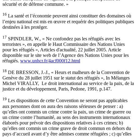
sécurité et de défense commune. »
16
La santé et l’économie peuvent ainsi constituer des domaines où
l’enjeu national est mis en œuvre et requérir des politiques publiques
destinées à les protéger.
17
SPINDLER, W., « Ne confondez pas les réfugiés avec les
terroristes », en appelle le Haut Commissaire des Nations Unies
pour les réfugiés », Articles d'actualité, 22 juillet 2005. Article
disponible sur le site web de l’Agence des Nations Unies pour les
réfugiés.
www.unhcr.fr/4acf000f12.html
18
DE BRESSON, J.-J., « Heurs et malheurs de la Convention de
Genève du 28 juillet 1951 sur le statut des réfugiés », In Mélanges
Michel VIRALLY, Le droit international au service de la paix, de la
justice et du développement, Paris, Pedone, 1991, p.147.
19
Les dispositions de cette Convention ne seront pas applicables
aux personnes dont on aura des raisons sérieuses de penser : a)
qu’elles ont commis un crime contre la paix, un crime de guerre ou
un crime contre l’humanité, au sens des instruments internationaux
élaborés pour prévoir des dispositions relatives à ces crimes; b)
qu’elles ont commis un crime grave de droit commun en dehors du
pays d’accueil avant d’y être admises comme réfugiées ; c) qu’elles