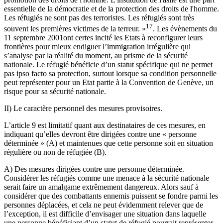
essentielle de la démocratie et de la protection des droits de l'homme.
Les réfugiés ne sont pas des terroristes. Les réfugiés sont très
17
souvent les premières victimes de la terreur. »
. Les évènements du
11 septembre 2001ont certes incité les Etats à reconfigurer leurs
frontières pour mieux endiguer l’immigration irrégulière qui
s’analyse par la réalité du moment, au prisme de la sécurité
nationale. Le réfugié bénéficie d’un statut spécifique qui ne permet
pas ipso facto sa protection, surtout lorsque sa condition personnelle
peut représenter pour un Etat partie à la Convention de Genève, un
risque pour sa sécurité nationale.
II) Le caractère personnel des mesures provisoires.
L’article 9 est limitatif quant aux destinataires de ces mesures, en
indiquant qu’elles devront être dirigées contre une « personne
déterminée » (A) et maintenues que cette personne soit en situation
régulière ou non de réfugiée (B).
A) Des mesures dirigées contre une personne déterminée.
Considérer les réfugiés comme une menace à la sécurité nationale
serait faire un amalgame extrêmement dangereux. Alors sauf à
considérer que des combattants ennemis puissent se fondre parmi les
personnes déplacées, et cela ne peut évidemment relever que de
l’exception, il est difficile d’envisager une situation dans laquelle
une personne bénéficiant d’un statut de réfugié pourrait représenter