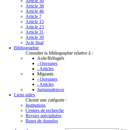
Article 30
Article 38
Article 46
Article 7
Article 15
Article 23
Article 31
Article 39
Acte final
Bibliographie
Consulter la bibliographie relative à :
Asile/Réfugiés
- Ouvrages
- Articles
Migrants
- Ouvrages
- Articles
Jurisprudences
Liens utiles
Choisir une catégorie :
Institutions
Centres de recherche
Revues spécialisées
Bases de données