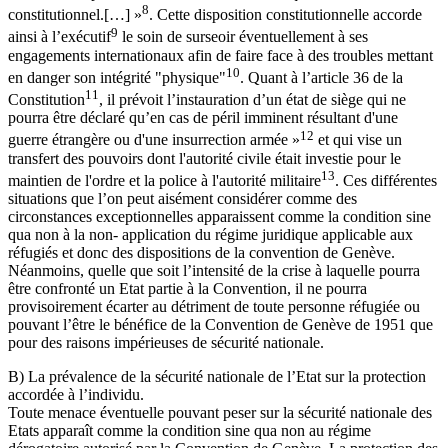
8
constitutionnel.[…] »
. Cette disposition constitutionnelle accorde
9
ainsi à l’exécutif
le soin de surseoir éventuellement à ses
engagements internationaux afin de faire face à des troubles mettant
10
en danger son intégrité "physique"
. Quant à l’article 36 de la
11
Constitution
, il prévoit l’instauration d’un état de siège qui ne
pourra être déclaré qu’en cas de péril imminent résultant d'une
12
guerre étrangère ou d'une insurrection armée »
et qui vise un
transfert des pouvoirs dont l'autorité civile était investie pour le
13
maintien de l'ordre et la police à l'autorité militaire
. Ces différentes
situations que l’on peut aisément considérer comme des
circonstances exceptionnelles apparaissent comme la condition sine
qua non à la non- application du régime juridique applicable aux
réfugiés et donc des dispositions de la convention de Genève.
Néanmoins, quelle que soit l’intensité de la crise à laquelle pourra
être confronté un Etat partie à la Convention, il ne pourra
provisoirement écarter au détriment de toute personne réfugiée ou
pouvant l’être le bénéfice de la Convention de Genève de 1951 que
pour des raisons impérieuses de sécurité nationale.
B) La prévalence de la sécurité nationale de l’Etat sur la protection
accordée à l’individu.
Toute menace éventuelle pouvant peser sur la sécurité nationale des
Etats apparaît comme la condition sine qua non au régime