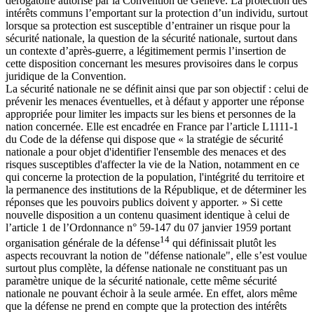
dérogatoire autorisé par la Convention de Genève. La protection des
intérêts communs l’emportant sur la protection d’un individu, surtout
lorsque sa protection est susceptible d’entrainer un risque pour la
sécurité nationale, la question de la sécurité nationale, surtout dans
un contexte d’après-guerre, a légitimement permis l’insertion de
cette disposition concernant les mesures provisoires dans le corpus
juridique de la Convention.
La sécurité nationale ne se définit ainsi que par son objectif : celui de
prévenir les menaces éventuelles, et à défaut y apporter une réponse
appropriée pour limiter les impacts sur les biens et personnes de la
nation concernée. Elle est encadrée en France par l’article L1111-1
du Code de la défense qui dispose que « la stratégie de sécurité
nationale a pour objet d'identifier l'ensemble des menaces et des
risques susceptibles d'affecter la vie de la Nation, notamment en ce
qui concerne la protection de la population, l'intégrité du territoire et
la permanence des institutions de la République, et de déterminer les
réponses que les pouvoirs publics doivent y apporter. » Si cette
nouvelle disposition a un contenu quasiment identique à celui de
l’article 1 de l’Ordonnance n° 59-147 du 07 janvier 1959 portant
14
organisation générale de la défense
qui définissait plutôt les
aspects recouvrant la notion de "défense nationale", elle s’est voulue
surtout plus complète, la défense nationale ne constituant pas un
paramètre unique de la sécurité nationale, cette même sécurité
nationale ne pouvant échoir à la seule armée. En effet, alors même
que la défense ne prend en compte que la protection des intérêts