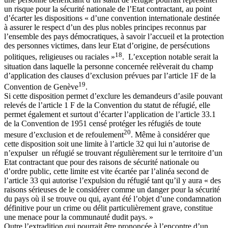
un risque pour la sécurité nationale de l’Etat contractant, au point
d’écarter les dispositions « d’une convention internationale destinée
à assurer le respect d’un des plus nobles principes reconnus par
l’ensemble des pays démocratiques, à savoir l’accueil et la protection
des personnes victimes, dans leur Etat d’origine, de persécutions
18
politiques, religieuses ou raciales »
. L’exception notable serait la
situation dans laquelle la personne concernée relèverait du champ
d’application des clauses d’exclusion prévues par l’article 1F de la
19
Convention de Genève
.
Si cette disposition permet d’exclure les demandeurs d’asile pouvant
relevés de l’article 1 F de la Convention du statut de réfugié, elle
permet également et surtout d’écarter l’application de l’article 33.1
de la Convention de 1951 censé protéger les réfugiés de toute
20
mesure d’exclusion et de refoulement
. Même à considérer que
cette disposition soit une limite à l’article 32 qui lui n’autorise de
n’expulser un réfugié se trouvant régulièrement sur le territoire d’un
Etat contractant que pour des raisons de sécurité nationale ou
d’ordre public, cette limite est vite écartée par l’alinéa second de
l’article 33 qui autorise l’expulsion du réfugié tant qu’il y aura « des
raisons sérieuses de le considérer comme un danger pour la sécurité
du pays où il se trouve ou qui, ayant été l’objet d’une condamnation
définitive pour un crime ou délit particulièrement grave, constitue
une menace pour la communauté dudit pays. »
Outre l’extradition qui pourrait être prononcée à l’encontre d’un