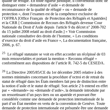
qualité de réfugié. En toute rigueur juridique, il conviendrait donc de
distinguer entre « demandeur d’asile » et demande de
reconnaissance de la qualité de réfugié » ou « demande de
protection », dont l’examen est de la compétence exclusive de
l’OFPRA [Office Français de Protection des Réfugiés et Apatrides]
et la CRR [ Commission de Recours des Réfugiés devenue Cour
Nationale du Droit d’Asile depuis l'article 9 du décret n° 2008-702
du 15 juillet 2008 relatif au droit d'asile.] » Voir Commission
nationale consultative des droits de l’homme, « Les conditions
d’exercice du droit d’asile en France », La documentation française,
2006, p. 67.
25
Le réfugié statutaire se voit en effet accorder un récépissé de 03
mois renouvelables et portant la mention « Reconnu réfugié »
conformément aux dispositions de l’article R. 742-5 du CESEDA.
26
La Directive 2005/85/CE du 1er décembre 2005 relative à des
normes minimales concernant la procédure d’octroi et de retrait du
statut de réfugié dans les États membres fait peu de distinction entre
la notion d’asile et le statut de réfugié. Son article 2 b entend en effet
par « «demande» ou «demande d’asile», la demande introduite par
un ressortissant d’un pays tiers ou un apatride et pouvant être
considérée comme une demande de protection internationale de la
part d’un État membre en vertu de la convention de Genève. Toute
demande de protection internationale est présumée être une demande