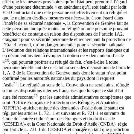
effet que les mesures provisoires qu’un Etat peut prendre à l’égard
d’une personne déterminée « en attendant qu’il soit établi par ledit
Etat Contractant que cette personne est effectivement un réfugié et
que le maintien desdites mesures est nécessaire à son égard dans
l’intérêt de sa sécurité nationale », la Convention de Genève fait de
cette personne indiquée moins un réfugié ou une personne pouvant
bénéficier de ce statut en raison des dispositions de l’article 1A2,
craignant pour sa sécurité personnelle et recherchant la protection de
l’Etat d’accueil, qu’un danger potentiel pour sa sécurité nationale.
L’évolution des relations internationales et les rapports étatiques qui
en découlent invitent à évoquer la notion de « demandeur d’asile
23
»
, qui pourrait profiter au réfugié de fait, c’est-à-dire à toute
personne bénéficiant de ce statut au sens des dispositions de l’article
1, A, 2 de la Convention de Genève mais dont le statut n’est point
confirmé par les autorités nationales du pays dont il requiert
24
l’asile
. Le réfugié au sens de la Convention ne serait ainsi réfugié
selon les dispositions internes françaises que lorsque ce statut lui
25
aura été reconnu
par les autorités administratives compétentes que
sont l’Office Français de Protection des Réfugiés et Apatrides
(OFPRA) -guichet unique des demandes d’asile dont le statut est
régi par les articles L. 721-1 et suivants et R. 721-1 et suivants du
Code de l'entrée et du séjour des étrangers et du droit d'asile
(CESEDA)- et la Cour Nationale du Droit d’Asile (CNDA), régie
par l'article L. 731-1 du CESEDA et chargée en tant que juridiction