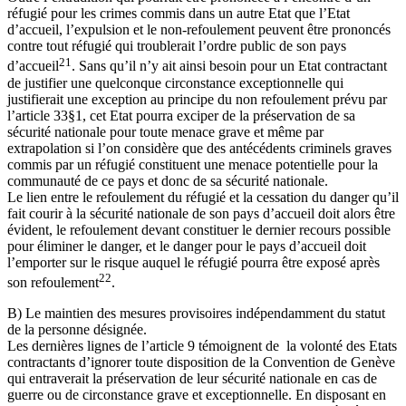
réfugié pour les crimes commis dans un autre Etat que l’Etat
d’accueil, l’expulsion et le non-refoulement peuvent être prononcés
contre tout réfugié qui troublerait l’ordre public de son pays
21
d’accueil
. Sans qu’il n’y ait ainsi besoin pour un Etat contractant
de justifier une quelconque circonstance exceptionnelle qui
justifierait une exception au principe du non refoulement prévu par
l’article 33§1, cet Etat pourra exciper de la préservation de sa
sécurité nationale pour toute menace grave et même par
extrapolation si l’on considère que des antécédents criminels graves
commis par un réfugié constituent une menace potentielle pour la
communauté de ce pays et donc de sa sécurité nationale.
Le lien entre le refoulement du réfugié et la cessation du danger qu’il
fait courir à la sécurité nationale de son pays d’accueil doit alors être
évident, le refoulement devant constituer le dernier recours possible
pour éliminer le danger, et le danger pour le pays d’accueil doit
l’emporter sur le risque auquel le réfugié pourra être exposé après
22
son refoulement
.
B) Le maintien des mesures provisoires indépendamment du statut
de la personne désignée.
Les dernières lignes de l’article 9 témoignent de la volonté des Etats
contractants d’ignorer toute disposition de la Convention de Genève
qui entraverait la préservation de leur sécurité nationale en cas de
guerre ou de circonstance grave et exceptionnelle. En disposant en