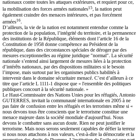
nationaux contre toutes les attaques extérieures, et requiert pour ce,
15
la mobilisation des forces armées nationales
, la nation peut
également craindre des menaces intérieures, et pas forcément
16
armées
.
D’ailleurs, la vie de la nation est notamment entendue comme la
protection de la population, l’intégrité du territoire, et la permanence
des institutions de la République, éléments dont l’article 16 de la
Constitution de 1958 donne compétence au Président de la
république, dans des circonstances spéciales de déroger par des
mesures exceptionnelles au régime juridique "normal". La sécurité
nationale s’entend ainsi largement de mesures liées à la protection
d’intérêts nationaux, par des dispositions militaires si le besoin
l’impose, mais surtout par les organismes publics habilités à
intervenir dans le domaine sécuritaire menacé. C’est d’ailleurs à ce
titre que l’article L 1111-1 dispose que « l'ensemble des politiques
publiques concourt à la sécurité nationale. »
Le Haut-Commissaire des Nations Unies pour les réfugiés, Antonio
GUTERRES, invitait la communauté internationale en 2005 à ne
pas faire de confusion entre les réfugiés et les terroristes même si «
nous devons tous être conscients que le terrorisme constitue une
menace majeure dans la société mondiale d'aujourd'hui. Nous
devons le combattre sans aucun doute. Rien ne peut justifier le
terrorisme. Mais nous serons seulement capables de défier la terreur
si nous nous attachons à nos valeurs, c'est-à-dire la démocratie et la
promotion des droits de l'homme. L'institution de l'asile est une part