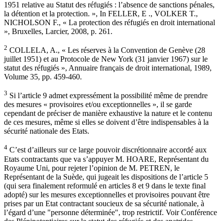
1951 relative au Statut des réfugiés : l’absence de sanctions pénales,
la détention et la protection. », In FELLER, E ., VOLKER T.,
NICHOLSON F., « La protection des réfugiés en droit international
», Bruxelles, Larcier, 2008, p. 261.
2
COLLELA, A., « Les réserves à la Convention de Genève (28
juillet 1951) et au Protocole de New York (31 janvier 1967) sur le
statut des réfugiés », Annuaire français de droit international, 1989,
Volume 35, pp. 459-460.
3
Si l’article 9 admet expressément la possibilité même de prendre
des mesures « provisoires et/ou exceptionnelles », il se garde
cependant de préciser de manière exhaustive la nature et le contenu
de ces mesures, même si elles se doivent d’être indispensables à la
sécurité nationale des Etats.
4
C’est d’ailleurs sur ce large pouvoir discrétionnaire accordé aux
Etats contractants que va s’appuyer M. HOARE, Représentant du
Royaume Uni, pour rejeter l’opinion de M. PETREN, le
Représentant de la Suède, qui jugeait les dispositions de l’article 5
(qui sera finalement reformulé en articles 8 et 9 dans le texte final
adopté) sur les mesures exceptionnelles et provisoires pouvant être
prises par un Etat contractant soucieux de sa sécurité nationale, à
l’égard d’une "personne déterminée", trop restrictif. Voir Conférence