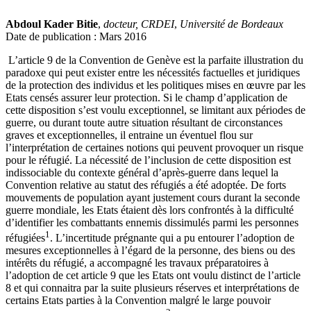
Abdoul Kader Bitie
,
docteur, CRDEI
,
Université de Bordeaux
Date de publication : Mars 2016
L’article 9 de la Convention de Genève est la parfaite illustration du
paradoxe qui peut exister entre les nécessités factuelles et juridiques
de la protection des individus et les politiques mises en œuvre par les
Etats censés assurer leur protection. Si le champ d’application de
cette disposition s’est voulu exceptionnel, se limitant aux périodes de
guerre, ou durant toute autre situation résultant de circonstances
graves et exceptionnelles, il entraine un éventuel flou sur
l’interprétation de certaines notions qui peuvent provoquer un risque
pour le réfugié. La nécessité de l’inclusion de cette disposition est
indissociable du contexte général d’après-guerre dans lequel la
Convention relative au statut des réfugiés a été adoptée. De forts
mouvements de population ayant justement cours durant la seconde
guerre mondiale, les Etats étaient dès lors confrontés à la difficulté
d’identifier les combattants ennemis dissimulés parmi les personnes
1
réfugiées
. L’incertitude prégnante qui a pu entourer l’adoption de
mesures exceptionnelles à l’égard de la personne, des biens ou des
intérêts du réfugié, a accompagné les travaux préparatoires à
l’adoption de cet article 9 que les Etats ont voulu distinct de l’article
8 et qui connaitra par la suite plusieurs réserves et interprétations de
certains Etats parties à la Convention malgré le large pouvoir