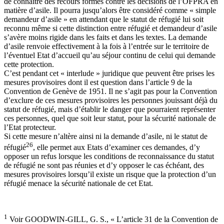
de connaitre des recours formés contre les décisions de l’OFPRA en
matière d’asile. Il pourra jusqu’alors être considéré comme « simple
demandeur d’asile » en attendant que le statut de réfugié lui soit
reconnu même si cette distinction entre réfugié et demandeur d’asile
s’avère moins rigide dans les faits et dans les textes. La demande
d’asile renvoie effectivement à la fois à l’entrée sur le territoire de
l’éventuel Etat d’accueil qu’au séjour continu de celui qui demande
cette protection.
C’est pendant cet « interlude » juridique que peuvent être prises les
mesures provisoires dont il est question dans l’article 9 de la
Convention de Genève de 1951. Il ne s’agit pas pour la Convention
d’exclure de ces mesures provisoires les personnes jouissant déjà du
statut de réfugié, mais d’établir le danger que pourraient représenter
ces personnes, quel que soit leur statut, pour la sécurité nationale de
l’Etat protecteur.
Si cette mesure n’altère ainsi ni la demande d’asile, ni le statut de
26
réfugié
, elle permet aux Etats d’examiner ces demandes, d’y
opposer un refus lorsque les conditions de reconnaissance du statut
de réfugié ne sont pas réunies et d’y opposer le cas échéant, des
mesures provisoires lorsqu’il existe un risque que la protection d’un
réfugié menace la sécurité nationale de cet Etat.
1
Voir GOODWIN-GILL, G. S., « L’article 31 de la Convention de