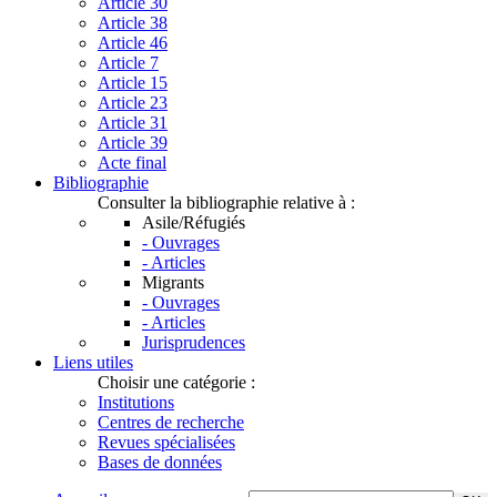
Article 30
Article 38
Article 46
Article 7
Article 15
Article 23
Article 31
Article 39
Acte final
Bibliographie
Consulter la bibliographie relative à :
Asile/Réfugiés
- Ouvrages
- Articles
Migrants
- Ouvrages
- Articles
Jurisprudences
Liens utiles
Choisir une catégorie :
Institutions
Centres de recherche
Revues spécialisées
Bases de données