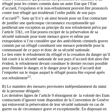
réfugié pour les crimes commis dans un autre Etat que l’Etat
d’accueil, l’expulsion et le non-refoulement peuvent être prononcés
contre tout réfugié qui troublerait l’ordre public de son pays
21
d’accueil
. Sans qu’il n’y ait ainsi besoin pour un Etat contractant
de justifier une quelconque circonstance exceptionnelle qui
justifierait une exception au principe du non refoulement prévu par
l’article 33§1, cet Etat pourra exciper de la préservation de sa
sécurité nationale pour toute menace grave et même par
extrapolation si l’on considère que des antécédents criminels graves
commis par un réfugié constituent une menace potentielle pour la
communauté de ce pays et donc de sa sécurité nationale.
Le lien entre le refoulement du réfugié et la cessation du danger qu’il
fait courir à la sécurité nationale de son pays d’accueil doit alors être
évident, le refoulement devant constituer le dernier recours possible
pour éliminer le danger, et le danger pour le pays d’accueil doit
l’emporter sur le risque auquel le réfugié pourra être exposé après
22
son refoulement
.
B) Le maintien des mesures provisoires indépendamment du statut
de la personne désignée.
Les dernières lignes de l’article 9 témoignent de la volonté des Etats
contractants d’ignorer toute disposition de la Convention de Genève
qui entraverait la préservation de leur sécurité nationale en cas de
guerre ou de circonstance grave et exceptionnelle. En disposant en