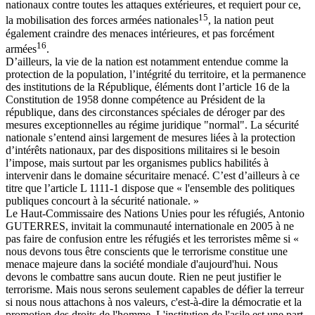
nationaux contre toutes les attaques extérieures, et requiert pour ce,
15
la mobilisation des forces armées nationales
, la nation peut
également craindre des menaces intérieures, et pas forcément
16
armées
.
D’ailleurs, la vie de la nation est notamment entendue comme la
protection de la population, l’intégrité du territoire, et la permanence
des institutions de la République, éléments dont l’article 16 de la
Constitution de 1958 donne compétence au Président de la
république, dans des circonstances spéciales de déroger par des
mesures exceptionnelles au régime juridique "normal". La sécurité
nationale s’entend ainsi largement de mesures liées à la protection
d’intérêts nationaux, par des dispositions militaires si le besoin
l’impose, mais surtout par les organismes publics habilités à
intervenir dans le domaine sécuritaire menacé. C’est d’ailleurs à ce
titre que l’article L 1111-1 dispose que « l'ensemble des politiques
publiques concourt à la sécurité nationale. »
Le Haut-Commissaire des Nations Unies pour les réfugiés, Antonio
GUTERRES, invitait la communauté internationale en 2005 à ne
pas faire de confusion entre les réfugiés et les terroristes même si «
nous devons tous être conscients que le terrorisme constitue une
menace majeure dans la société mondiale d'aujourd'hui. Nous
devons le combattre sans aucun doute. Rien ne peut justifier le
terrorisme. Mais nous serons seulement capables de défier la terreur
si nous nous attachons à nos valeurs, c'est-à-dire la démocratie et la
promotion des droits de l'homme. L'institution de l'asile est une part