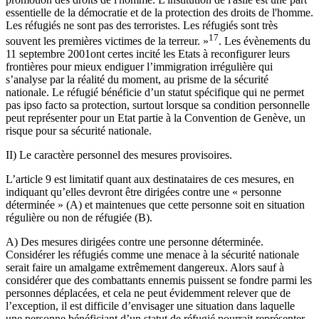
essentielle de la démocratie et de la protection des droits de l'homme.
Les réfugiés ne sont pas des terroristes. Les réfugiés sont très
17
souvent les premières victimes de la terreur. »
. Les évènements du
11 septembre 2001ont certes incité les Etats à reconfigurer leurs
frontières pour mieux endiguer l’immigration irrégulière qui
s’analyse par la réalité du moment, au prisme de la sécurité
nationale. Le réfugié bénéficie d’un statut spécifique qui ne permet
pas ipso facto sa protection, surtout lorsque sa condition personnelle
peut représenter pour un Etat partie à la Convention de Genève, un
risque pour sa sécurité nationale.
II) Le caractère personnel des mesures provisoires.
L’article 9 est limitatif quant aux destinataires de ces mesures, en
indiquant qu’elles devront être dirigées contre une « personne
déterminée » (A) et maintenues que cette personne soit en situation
régulière ou non de réfugiée (B).
A) Des mesures dirigées contre une personne déterminée.
Considérer les réfugiés comme une menace à la sécurité nationale
serait faire un amalgame extrêmement dangereux. Alors sauf à
considérer que des combattants ennemis puissent se fondre parmi les
personnes déplacées, et cela ne peut évidemment relever que de
l’exception, il est difficile d’envisager une situation dans laquelle
une personne bénéficiant d’un statut de réfugié pourrait représenter