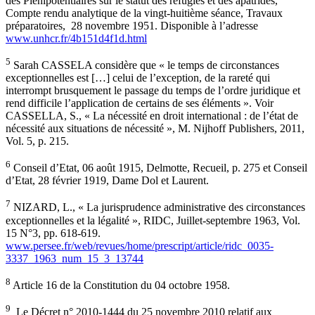
des Plénipotentiaires sur le statut des réfugiés et des apatrides,
Compte rendu analytique de la vingt-huitième séance, Travaux
préparatoires, 28 novembre 1951. Disponible à l’adresse
www.unhcr.fr/4b151d4f1d.html
5
Sarah CASSELA considère que « le temps de circonstances
exceptionnelles est […] celui de l’exception, de la rareté qui
interrompt brusquement le passage du temps de l’ordre juridique et
rend difficile l’application de certains de ses éléments ». Voir
CASSELLA, S., « La nécessité en droit international : de l’état de
nécessité aux situations de nécessité », M. Nijhoff Publishers, 2011,
Vol. 5, p. 215.
6
Conseil d’Etat, 06 août 1915, Delmotte, Recueil, p. 275 et Conseil
d’Etat, 28 février 1919, Dame Dol et Laurent.
7
NIZARD, L., « La jurisprudence administrative des circonstances
exceptionnelles et la légalité », RIDC, Juillet-septembre 1963, Vol.
15 N°3, pp. 618-619.
www.persee.fr/web/revues/home/prescript/article/ridc_0035-
3337_1963_num_15_3_13744
8
Article 16 de la Constitution du 04 octobre 1958.
9
Le Décret n° 2010-1444 du 25 novembre 2010 relatif aux