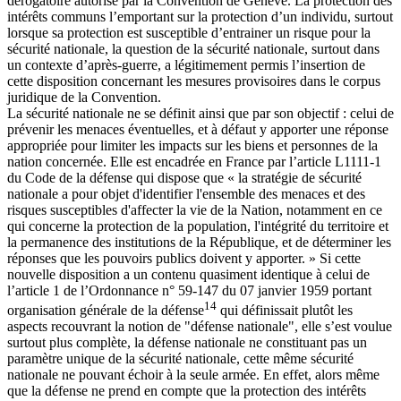
dérogatoire autorisé par la Convention de Genève. La protection des
intérêts communs l’emportant sur la protection d’un individu, surtout
lorsque sa protection est susceptible d’entrainer un risque pour la
sécurité nationale, la question de la sécurité nationale, surtout dans
un contexte d’après-guerre, a légitimement permis l’insertion de
cette disposition concernant les mesures provisoires dans le corpus
juridique de la Convention.
La sécurité nationale ne se définit ainsi que par son objectif : celui de
prévenir les menaces éventuelles, et à défaut y apporter une réponse
appropriée pour limiter les impacts sur les biens et personnes de la
nation concernée. Elle est encadrée en France par l’article L1111-1
du Code de la défense qui dispose que « la stratégie de sécurité
nationale a pour objet d'identifier l'ensemble des menaces et des
risques susceptibles d'affecter la vie de la Nation, notamment en ce
qui concerne la protection de la population, l'intégrité du territoire et
la permanence des institutions de la République, et de déterminer les
réponses que les pouvoirs publics doivent y apporter. » Si cette
nouvelle disposition a un contenu quasiment identique à celui de
l’article 1 de l’Ordonnance n° 59-147 du 07 janvier 1959 portant
14
organisation générale de la défense
qui définissait plutôt les
aspects recouvrant la notion de "défense nationale", elle s’est voulue
surtout plus complète, la défense nationale ne constituant pas un
paramètre unique de la sécurité nationale, cette même sécurité
nationale ne pouvant échoir à la seule armée. En effet, alors même
que la défense ne prend en compte que la protection des intérêts