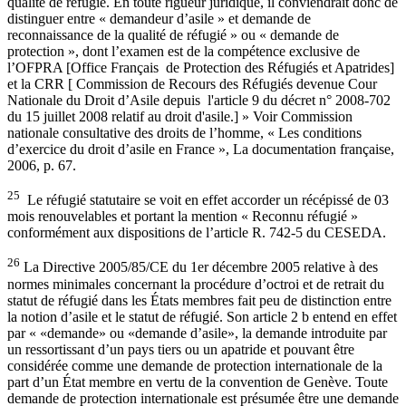
qualité de réfugié. En toute rigueur juridique, il conviendrait donc de
distinguer entre « demandeur d’asile » et demande de
reconnaissance de la qualité de réfugié » ou « demande de
protection », dont l’examen est de la compétence exclusive de
l’OFPRA [Office Français de Protection des Réfugiés et Apatrides]
et la CRR [ Commission de Recours des Réfugiés devenue Cour
Nationale du Droit d’Asile depuis l'article 9 du décret n° 2008-702
du 15 juillet 2008 relatif au droit d'asile.] » Voir Commission
nationale consultative des droits de l’homme, « Les conditions
d’exercice du droit d’asile en France », La documentation française,
2006, p. 67.
25
Le réfugié statutaire se voit en effet accorder un récépissé de 03
mois renouvelables et portant la mention « Reconnu réfugié »
conformément aux dispositions de l’article R. 742-5 du CESEDA.
26
La Directive 2005/85/CE du 1er décembre 2005 relative à des
normes minimales concernant la procédure d’octroi et de retrait du
statut de réfugié dans les États membres fait peu de distinction entre
la notion d’asile et le statut de réfugié. Son article 2 b entend en effet
par « «demande» ou «demande d’asile», la demande introduite par
un ressortissant d’un pays tiers ou un apatride et pouvant être
considérée comme une demande de protection internationale de la
part d’un État membre en vertu de la convention de Genève. Toute
demande de protection internationale est présumée être une demande