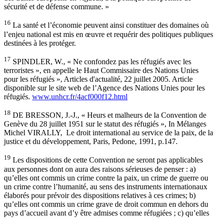
sécurité et de défense commune. »
16
La santé et l’économie peuvent ainsi constituer des domaines où
l’enjeu national est mis en œuvre et requérir des politiques publiques
destinées à les protéger.
17
SPINDLER, W., « Ne confondez pas les réfugiés avec les
terroristes », en appelle le Haut Commissaire des Nations Unies
pour les réfugiés », Articles d'actualité, 22 juillet 2005. Article
disponible sur le site web de l’Agence des Nations Unies pour les
réfugiés.
www.unhcr.fr/4acf000f12.html
18
DE BRESSON, J.-J., « Heurs et malheurs de la Convention de
Genève du 28 juillet 1951 sur le statut des réfugiés », In Mélanges
Michel VIRALLY, Le droit international au service de la paix, de la
justice et du développement, Paris, Pedone, 1991, p.147.
19
Les dispositions de cette Convention ne seront pas applicables
aux personnes dont on aura des raisons sérieuses de penser : a)
qu’elles ont commis un crime contre la paix, un crime de guerre ou
un crime contre l’humanité, au sens des instruments internationaux
élaborés pour prévoir des dispositions relatives à ces crimes; b)
qu’elles ont commis un crime grave de droit commun en dehors du
pays d’accueil avant d’y être admises comme réfugiées ; c) qu’elles