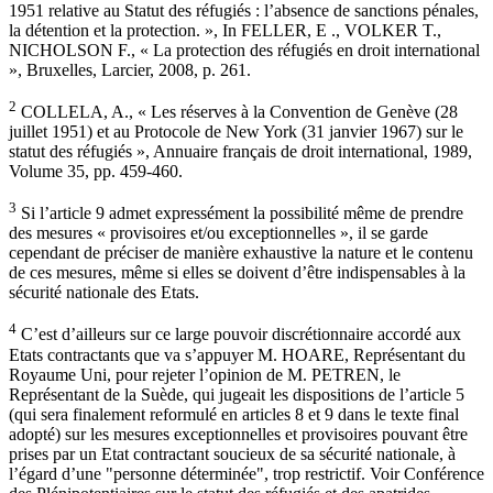
1951 relative au Statut des réfugiés : l’absence de sanctions pénales,
la détention et la protection. », In FELLER, E ., VOLKER T.,
NICHOLSON F., « La protection des réfugiés en droit international
», Bruxelles, Larcier, 2008, p. 261.
2
COLLELA, A., « Les réserves à la Convention de Genève (28
juillet 1951) et au Protocole de New York (31 janvier 1967) sur le
statut des réfugiés », Annuaire français de droit international, 1989,
Volume 35, pp. 459-460.
3
Si l’article 9 admet expressément la possibilité même de prendre
des mesures « provisoires et/ou exceptionnelles », il se garde
cependant de préciser de manière exhaustive la nature et le contenu
de ces mesures, même si elles se doivent d’être indispensables à la
sécurité nationale des Etats.
4
C’est d’ailleurs sur ce large pouvoir discrétionnaire accordé aux
Etats contractants que va s’appuyer M. HOARE, Représentant du
Royaume Uni, pour rejeter l’opinion de M. PETREN, le
Représentant de la Suède, qui jugeait les dispositions de l’article 5
(qui sera finalement reformulé en articles 8 et 9 dans le texte final
adopté) sur les mesures exceptionnelles et provisoires pouvant être
prises par un Etat contractant soucieux de sa sécurité nationale, à
l’égard d’une "personne déterminée", trop restrictif. Voir Conférence