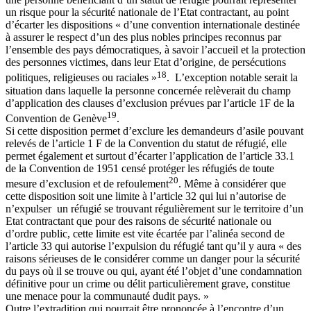
un risque pour la sécurité nationale de l’Etat contractant, au point
d’écarter les dispositions « d’une convention internationale destinée
à assurer le respect d’un des plus nobles principes reconnus par
l’ensemble des pays démocratiques, à savoir l’accueil et la protection
des personnes victimes, dans leur Etat d’origine, de persécutions
18
politiques, religieuses ou raciales »
. L’exception notable serait la
situation dans laquelle la personne concernée relèverait du champ
d’application des clauses d’exclusion prévues par l’article 1F de la
19
Convention de Genève
.
Si cette disposition permet d’exclure les demandeurs d’asile pouvant
relevés de l’article 1 F de la Convention du statut de réfugié, elle
permet également et surtout d’écarter l’application de l’article 33.1
de la Convention de 1951 censé protéger les réfugiés de toute
20
mesure d’exclusion et de refoulement
. Même à considérer que
cette disposition soit une limite à l’article 32 qui lui n’autorise de
n’expulser un réfugié se trouvant régulièrement sur le territoire d’un
Etat contractant que pour des raisons de sécurité nationale ou
d’ordre public, cette limite est vite écartée par l’alinéa second de
l’article 33 qui autorise l’expulsion du réfugié tant qu’il y aura « des
raisons sérieuses de le considérer comme un danger pour la sécurité
du pays où il se trouve ou qui, ayant été l’objet d’une condamnation
définitive pour un crime ou délit particulièrement grave, constitue
une menace pour la communauté dudit pays. »
Outre l’extradition qui pourrait être prononcée à l’encontre d’un