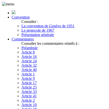
Convention
Consulter :
La convention de Genève de 1951
Le protocole de 1967
Présentation générale
Commentaires
Consulter les commentaires relatifs à :
Préambule
Article 8
Article 16
Article 24
Article 32
Article 40
Article 1
Article 9
Article 17
Article 25
Article 33
Article 41
Article 2
Article 10