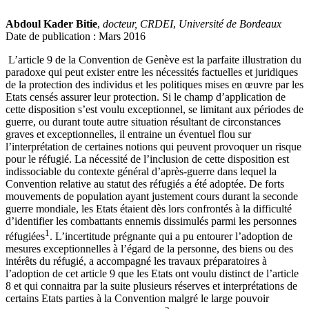
Abdoul Kader Bitie
,
docteur, CRDEI
,
Université de Bordeaux
Date de publication : Mars 2016
L’article 9 de la Convention de Genève est la parfaite illustration du
paradoxe qui peut exister entre les nécessités factuelles et juridiques
de la protection des individus et les politiques mises en œuvre par les
Etats censés assurer leur protection. Si le champ d’application de
cette disposition s’est voulu exceptionnel, se limitant aux périodes de
guerre, ou durant toute autre situation résultant de circonstances
graves et exceptionnelles, il entraine un éventuel flou sur
l’interprétation de certaines notions qui peuvent provoquer un risque
pour le réfugié. La nécessité de l’inclusion de cette disposition est
indissociable du contexte général d’après-guerre dans lequel la
Convention relative au statut des réfugiés a été adoptée. De forts
mouvements de population ayant justement cours durant la seconde
guerre mondiale, les Etats étaient dès lors confrontés à la difficulté
d’identifier les combattants ennemis dissimulés parmi les personnes
1
réfugiées
. L’incertitude prégnante qui a pu entourer l’adoption de
mesures exceptionnelles à l’égard de la personne, des biens ou des
intérêts du réfugié, a accompagné les travaux préparatoires à
l’adoption de cet article 9 que les Etats ont voulu distinct de l’article
8 et qui connaitra par la suite plusieurs réserves et interprétations de
certains Etats parties à la Convention malgré le large pouvoir