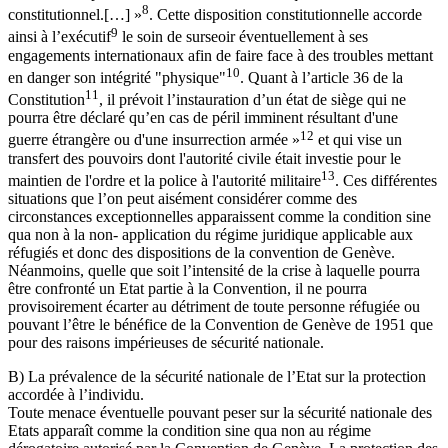
8
constitutionnel.[…] »
. Cette disposition constitutionnelle accorde
9
ainsi à l’exécutif
le soin de surseoir éventuellement à ses
engagements internationaux afin de faire face à des troubles mettant
10
en danger son intégrité "physique"
. Quant à l’article 36 de la
11
Constitution
, il prévoit l’instauration d’un état de siège qui ne
pourra être déclaré qu’en cas de péril imminent résultant d'une
12
guerre étrangère ou d'une insurrection armée »
et qui vise un
transfert des pouvoirs dont l'autorité civile était investie pour le
13
maintien de l'ordre et la police à l'autorité militaire
. Ces différentes
situations que l’on peut aisément considérer comme des
circonstances exceptionnelles apparaissent comme la condition sine
qua non à la non- application du régime juridique applicable aux
réfugiés et donc des dispositions de la convention de Genève.
Néanmoins, quelle que soit l’intensité de la crise à laquelle pourra
être confronté un Etat partie à la Convention, il ne pourra
provisoirement écarter au détriment de toute personne réfugiée ou
pouvant l’être le bénéfice de la Convention de Genève de 1951 que
pour des raisons impérieuses de sécurité nationale.
B) La prévalence de la sécurité nationale de l’Etat sur la protection
accordée à l’individu.
Toute menace éventuelle pouvant peser sur la sécurité nationale des
Etats apparaît comme la condition sine qua non au régime