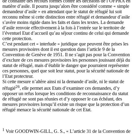
de connaitre des recours formés contre les décisions de l’OFPRA en
matière d’asile. Il pourra jusqu’alors être considéré comme « simple
demandeur d’asile » en attendant que le statut de réfugié lui soit
reconnu même si cette distinction entre réfugié et demandeur d’asile
s’avère moins rigide dans les faits et dans les textes. La demande
d’asile renvoie effectivement à la fois à l’entrée sur le territoire de
l’éventuel Etat d’accueil qu’au séjour continu de celui qui demande
cette protection.
C’est pendant cet « interlude » juridique que peuvent être prises les
mesures provisoires dont il est question dans l’article 9 de la
Convention de Genève de 1951. Il ne s’agit pas pour la Convention
d’exclure de ces mesures provisoires les personnes jouissant déjà du
statut de réfugié, mais d’établir le danger que pourraient représenter
ces personnes, quel que soit leur statut, pour la sécurité nationale de
l’Etat protecteur.
Si cette mesure n’altère ainsi ni la demande d’asile, ni le statut de
26
réfugié
, elle permet aux Etats d’examiner ces demandes, d’y
opposer un refus lorsque les conditions de reconnaissance du statut
de réfugié ne sont pas réunies et d’y opposer le cas échéant, des
mesures provisoires lorsqu’il existe un risque que la protection d’un
réfugié menace la sécurité nationale de cet Etat.
1
Voir GOODWIN-GILL, G. S., « L’article 31 de la Convention de