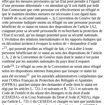
effet que les mesures provisoires qu’un Etat peut prendre à l’égard
d’une personne déterminée « en attendant qu’il soit établi par ledit
Etat Contractant que cette personne est effectivement un réfugié et
que le maintien desdites mesures est nécessaire à son égard dans
l’intérêt de sa sécurité nationale », la Convention de Genève fait de
cette personne indiquée moins un réfugié ou une personne pouvant
bénéficier de ce statut en raison des dispositions de l’article 1A2,
craignant pour sa sécurité personnelle et recherchant la protection de
l’Etat d’accueil, qu’un danger potentiel pour sa sécurité nationale.
L’évolution des relations internationales et les rapports étatiques qui
en découlent invitent à évoquer la notion de « demandeur d’asile
23
»
, qui pourrait profiter au réfugié de fait, c’est-à-dire à toute
personne bénéficiant de ce statut au sens des dispositions de l’article
1, A, 2 de la Convention de Genève mais dont le statut n’est point
confirmé par les autorités nationales du pays dont il requiert
24
l’asile
. Le réfugié au sens de la Convention ne serait ainsi réfugié
selon les dispositions internes françaises que lorsque ce statut lui
25
aura été reconnu
par les autorités administratives compétentes que
sont l’Office Français de Protection des Réfugiés et Apatrides
(OFPRA) -guichet unique des demandes d’asile dont le statut est
régi par les articles L. 721-1 et suivants et R. 721-1 et suivants du
Code de l'entrée et du séjour des étrangers et du droit d'asile
(CESEDA)- et la Cour Nationale du Droit d’Asile (CNDA), régie
par l'article L. 731-1 du CESEDA et chargée en tant que juridiction