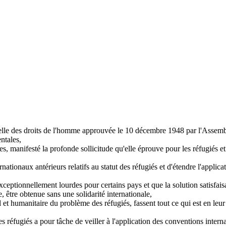
elle des droits de l'homme approuvée le 10 décembre 1948 par l'Assembl
ntales,
, manifesté la profonde sollicitude qu'elle éprouve pour les réfugiés et q
rnationaux antérieurs relatifs au statut des réfugiés et d'étendre l'applica
s exceptionnellement lourdes pour certains pays et que la solution satis
e, être obtenue sans une solidarité internationale,
l et humanitaire du problème des réfugiés, fassent tout ce qui est en l
éfugiés a pour tâche de veiller à l'application des conventions internat