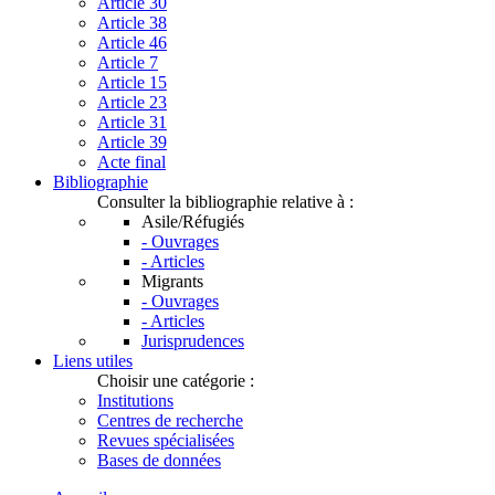
Article 30
Article 38
Article 46
Article 7
Article 15
Article 23
Article 31
Article 39
Acte final
Bibliographie
Consulter la bibliographie relative à :
Asile/Réfugiés
- Ouvrages
- Articles
Migrants
- Ouvrages
- Articles
Jurisprudences
Liens utiles
Choisir une catégorie :
Institutions
Centres de recherche
Revues spécialisées
Bases de données