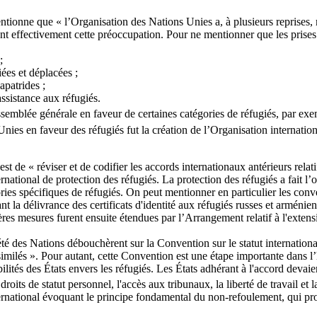
ionne que « l’Organisation des Nations Unies a, à plusieurs reprises, m
nt effectivement cette préoccupation. Pour ne mentionner que les prises
;
es et déplacées ;
apatrides ;
sistance aux réfugiés.
semblée générale en faveur de certaines catégories de réfugiés, par exem
Unies en faveur des réfugiés fut la création de l’Organisation internati
t de « réviser et de codifier les accords internationaux antérieurs relatif
national de protection des réfugiés. La protection des réfugiés a fait l’
ories spécifiques de réfugiés. On peut mentionner en particulier les co
nt la délivrance des certificats d'identité aux réfugiés russes et arméni
es mesures furent ensuite étendues par l’Arrangement relatif à l'extensi
été des Nations débouchèrent sur la Convention sur le statut internation
similés ». Pour autant, cette Convention est une étape importante dans l’his
ilités des États envers les réfugiés. Les États adhérant à l'accord devai
oits de statut personnel, l'accès aux tribunaux, la liberté de travail et la
rnational évoquant le principe fondamental du non-refoulement, qui protég