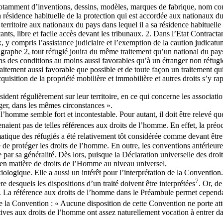
, notamment d’inventions, dessins, modèles, marques de fabrique, nom comm
 sa résidence habituelle de la protection qui est accordée aux nationaux d
 territoire aux nationaux du pays dans lequel il a sa résidence habituelle 
actants, libre et facile accès devant les tribunaux. 2. Dans l’Etat Contract
 y compris l’assistance judiciaire et l’exemption de la caution judicatum
agraphe 2, tout réfugié jouira du même traitement qu’un national du pays 
 des conditions au moins aussi favorables qu’à un étranger non réfugié)
traitement aussi favorable que possible et de toute façon un traitement qu
sition de la propriété mobilière et immobilière et autres droits s’y rappo
sident régulièrement sur leur territoire, en ce qui concerne les associatio
nger, dans les mêmes circonstances ».
de l’homme semble fort et incontestable. Pour autant, il doit être relevé
enaient pas de telles références aux droits de l’homme. En effet, la préoc
tique des réfugiés a été relativement tôt considérée comme devant être 
de protéger les droits de l’homme. En outre, les conventions antérieures
 par sa généralité. Dès lors, puisque la Déclaration universelle des dro
en matière de droits de l’Homme au niveau universel.
logique. Elle a aussi un intérêt pour l’interprétation de la Convention. 
7
e desquels les dispositions d’un traité doivent être interprétées
. Or, d
s. La référence aux droits de l’homme dans le Préambule permet cependant
 de la Convention : « Aucune disposition de cette Convention ne porte a
tives aux droits de l’homme ont assez naturellement vocation à entrer da