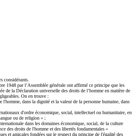
s considérants.
bre 1948 par l’Assemblée générale ont affirmé ce principe que les
ortée de la Déclaration universelle des droits de l’homme en matière de
gligeables. On en trouve :
 l'homme, dans la dignité et la valeur de la personne humaine, dans
ernationaux d'ordre économique, social, intellectuel ou humanitaire, en
langue ou de religion » ;
ternationale dans les domaines économique, social, de la culture
ssance des droits de l'homme et des libertés fondamentales »
ques et amicales fondées sur le respect du principe de l'égalité des