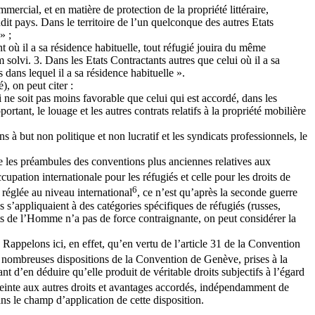
ercial, et en matière de protection de la propriété littéraire,
udit pays. Dans le territoire de l’un quelconque des autres Etats
» ;
ant où il a sa résidence habituelle, tout réfugié jouira du même
 solvi. 3. Dans les Etats Contractants autres que celui où il a sa
dans lequel il a sa résidence habituelle ».
, on peut citer :
i ne soit pas moins favorable que celui qui est accordé, dans les
rtant, le louage et les autres contrats relatifs à la propriété mobilière
ns à but non politique et non lucratif et les syndicats professionnels, le
 que les préambules des conventions plus anciennes relatives aux
cupation internationale pour les réfugiés et celle pour les droits de
6
réglée au niveau international
, ce n’est qu’après la seconde guerre
 s’appliquaient à des catégories spécifiques de réfugiés (russes,
its de l’Homme n’a pas de force contraignante, on peut considérer la
Rappelons ici, en effet, qu’en vertu de l’article 31 de la Convention
e nombreuses dispositions de la Convention de Genève, prises à la
 d’en déduire qu’elle produit de véritable droits subjectifs à l’égard
tteinte aux autres droits et avantages accordés, indépendamment de
ns le champ d’application de cette disposition.