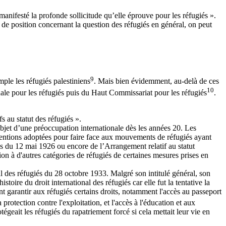
anifesté la profonde sollicitude qu’elle éprouve pour les réfugiés ».
 de position concernant la question des réfugiés en général, on peut
9
ple les réfugiés palestiniens
. Mais bien évidemment, au-delà de ces
10
onale pour les réfugiés puis du Haut Commissariat pour les réfugiés
.
s au statut des réfugiés ».
objet d’une préoccupation internationale dès les années 20. Les
nventions adoptées pour faire face aux mouvements de réfugiés ayant
ens du 12 mai 1926 ou encore de l’Arrangement relatif au statut
on à d'autres catégories de réfugiés de certaines mesures prises en
al des réfugiés du 28 octobre 1933. Malgré son intitulé général, son
toire du droit international des réfugiés car elle fut la tentative la
ent garantir aux réfugiés certains droits, notamment l'accès au passeport
 protection contre l'exploitation, et l'accès à l'éducation et aux
eait les réfugiés du rapatriement forcé si cela mettait leur vie en