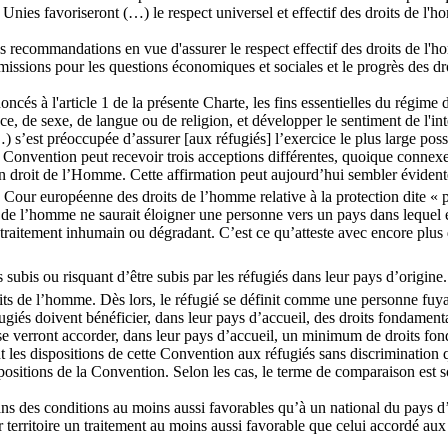
 Unies favoriseront (…) le respect universel et effectif des droits de l'h
es recommandations en vue d'assurer le respect effectif des droits de l'h
missions pour les questions économiques et sociales et le progrès des dr
és à l'article 1 de la présente Charte, les fins essentielles du régime de
ace, de sexe, de langue ou de religion, et développer le sentiment de l
s’est préoccupée d’assurer [aux réfugiés] l’exercice le plus large poss
 Convention peut recevoir trois acceptions différentes, quoique connexe
n droit de l’Homme. Cette affirmation peut aujourd’hui sembler évidente 
 Cour européenne des droits de l’homme relative à la protection dite « p
s de l’homme ne saurait éloigner une personne vers un pays dans lequel 
 traitement inhumain ou dégradant. C’est ce qu’atteste avec encore plus d
s subis ou risquant d’être subis par les réfugiés dans leur pays d’origine
roits de l’homme. Dès lors, le réfugié se définit comme une personne fuy
éfugiés doivent bénéficier, dans leur pays d’accueil, des droits fondamen
 verront accorder, dans leur pays d’accueil, un minimum de droits fonda
t les dispositions de cette Convention aux réfugiés sans discrimination q
ositions de la Convention. Selon les cas, le terme de comparaison est soi
ns des conditions au moins aussi favorables qu’à un national du pays d’
ur territoire un traitement au moins aussi favorable que celui accordé aux