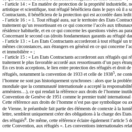
- l’article 14 : « En matière de protection de la propriété industrielle
artistique et scientifique, tout réfugié bénéficiera dans le pays où il a
Contractants, il bénéficiera de la protection qui est accordée dans ledit
- l’article 16 : « 1. Tout réfugié aura, sur le territoire des Etats Contr
traitement qu’un ressortissant en ce qui concerne l’accès aux tribunaux,
résidence habituelle, et en ce qui concerne les questions visées au par
Concernant le second cas (droits fondamentaux garantis au réfugié dans
- l’article 13 : « Les Etats Contractants accorderont à tout réfugié un 
mêmes circonstances, aux étrangers en général en ce qui concerne l’acqui
et immobilière » ;
- l’article 15 : « Les Etats Contractants accorderont aux réfugiés qui ré
traitement le plus favorable accordé aux ressortissants d’un pays étra
En ces trois acceptions, le lien entre protection des réfugiés et droit 
5
réfugiés, notamment la convention de 1933 et celle de 1938
, ne cont
l’homme ne sont pas historiquement synchrones : alors que la probléma
mondiale que la communauté internationale a accepté la responsabilité 
arméniens…), ce qui rendait la référence aux droits de l’homme inutile
Convention de Genève de 1951 comme le premier traité international 
Cette référence aux droits de l’homme n’est pas que symbolique ou axio
de Vienne, le préambule fait partie des éléments de contexte à la lumièr
lettre, semblent uniquement créer des obligations à la charge des Etat
8
des réfugiés
. De même, cette référence éclaire également l’article 5
cette Convention, aux réfugiés ». Les conventions internationales rela