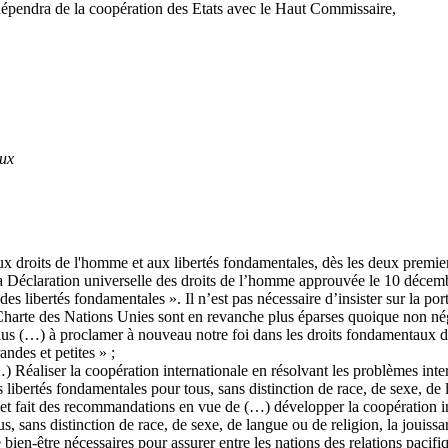
dépendra de la coopération des Etats avec le Haut Commissaire,
aux
x droits de l'homme et aux libertés fondamentales, dès les deux premier
la Déclaration universelle des droits de l’homme approuvée le 10 décem
des libertés fondamentales ». Il n’est pas nécessaire d’insister sur la p
 Charte des Nations Unies sont en revanche plus éparses quoique non né
us (…) à proclamer à nouveau notre foi dans les droits fondamentaux de
ndes et petites » ;
…) Réaliser la coopération internationale en résolvant les problèmes int
libertés fondamentales pour tous, sans distinction de race, de sexe, de 
et fait des recommandations en vue de (…) développer la coopération in
 tous, sans distinction de race, de sexe, de langue ou de religion, la joui
e bien-être nécessaires pour assurer entre les nations des relations pacifi