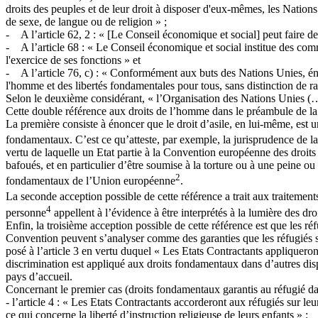
droits des peuples et de leur droit à disposer d'eux-mêmes, les Nations
de sexe, de langue ou de religion » ;
- A l’article 62, 2 : « [Le Conseil économique et social] peut faire d
- A l’article 68 : « Le Conseil économique et social institue des com
l'exercice de ses fonctions » et
- A l’article 76, c) : « Conformément aux buts des Nations Unies, énonc
l'homme et des libertés fondamentales pour tous, sans distinction de r
Selon le deuxième considérant, « l’Organisation des Nations Unies (…) 
Cette double référence aux droits de l’homme dans le préambule de la
La première consiste à énoncer que le droit d’asile, en lui-même, est u
fondamentaux. C’est ce qu’atteste, par exemple, la jurisprudence de la
vertu de laquelle un Etat partie à la Convention européenne des droit
bafoués, et en particulier d’être soumise à la torture ou à une peine ou
2
fondamentaux de l’Union européenne
.
La seconde acception possible de cette référence a trait aux traitement
4
personne
appellent à l’évidence à être interprétés à la lumière des d
Enfin, la troisième acception possible de cette référence est que les r
Convention peuvent s’analyser comme des garanties que les réfugiés se
posé à l’article 3 en vertu duquel « Les Etats Contractants appliqueron
discrimination est appliqué aux droits fondamentaux dans d’autres disp
pays d’accueil.
Concernant le premier cas (droits fondamentaux garantis au réfugié da
- l’article 4 : « Les Etats Contractants accorderont aux réfugiés sur le
ce qui concerne la liberté d’instruction religieuse de leurs enfants » ;