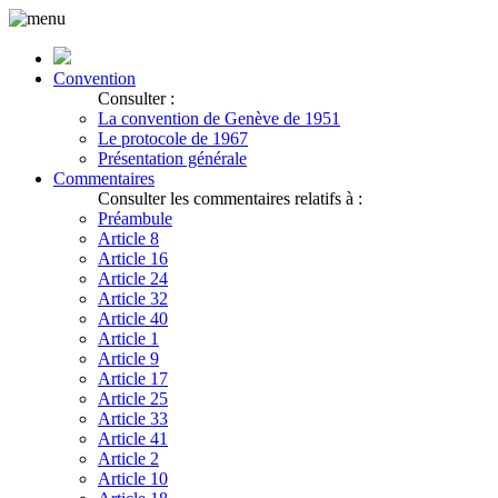
Convention
Consulter :
La convention de Genève de 1951
Le protocole de 1967
Présentation générale
Commentaires
Consulter les commentaires relatifs à :
Préambule
Article 8
Article 16
Article 24
Article 32
Article 40
Article 1
Article 9
Article 17
Article 25
Article 33
Article 41
Article 2
Article 10