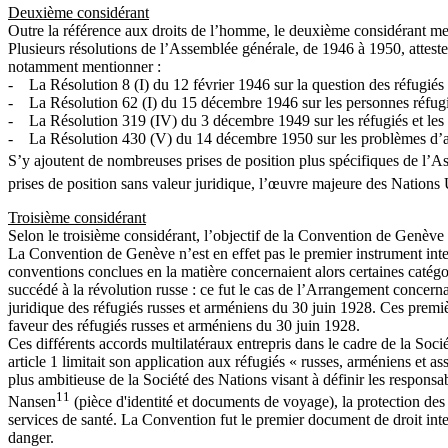
Deuxième considérant
Outre la référence aux droits de l’homme, le deuxième considérant ment
Plusieurs résolutions de l’Assemblée générale, de 1946 à 1950, atteste
notamment mentionner :
- La Résolution 8 (I) du 12 février 1946 sur la question des réfugiés 
- La Résolution 62 (I) du 15 décembre 1946 sur les personnes réfugié
- La Résolution 319 (IV) du 3 décembre 1949 sur les réfugiés et les 
- La Résolution 430 (V) du 14 décembre 1950 sur les problèmes d’as
S’y ajoutent de nombreuses prises de position plus spécifiques de l’As
prises de position sans valeur juridique, l’œuvre majeure des Nations 
Troisième considérant
Selon le troisième considérant, l’objectif de la Convention de Genève es
La Convention de Genève n’est en effet pas le premier instrument inter
conventions conclues en la matière concernaient alors certaines catég
succédé à la révolution russe : ce fut le cas de l’Arrangement concerna
juridique des réfugiés russes et arméniens du 30 juin 1928. Ces premièr
faveur des réfugiés russes et arméniens du 30 juin 1928.
Ces différents accords multilatéraux entrepris dans le cadre de la Soci
article 1 limitait son application aux réfugiés « russes, arméniens et as
plus ambitieuse de la Société des Nations visant à définir les responsab
11
Nansen
(pièce d'identité et documents de voyage), la protection des dr
services de santé. La Convention fut le premier document de droit inte
danger.