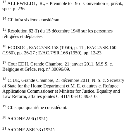
13
ALLEWELDT, R., « Preamble to 1951 Convention », précit.,
spec. p. 236.
14
Cf. infra sixième considérant.
15
Résolution 62 (I) du 15 décembre 1946 sur les personnes
réfugiées et déplacées.
16
ECOSOC, E/AC.7/SR.158 (1950), p. 11 ; E/AC.7/SR.160
(1950), pp. 26-27 ; E/AC.7/SR.166 (1950), pp. 12-23.
17
Cour EDH, Grande Chambre, 21 janvier 2011, M.S.S. c.
Belgique et Grèce, req. n° 30696/09.
18
CJUE, Grande Chambre, 21 décembre 2011, N. S. c. Secretary
of State for the Home Department et M. E. et autres c. Refugee
Applications Commissioner et Minister for Justice, Equality and
Law Reform, affaires jointes C-411/10 et C-493/10.
19
Cf. supra quatrième considérant.
20
A/CONF.2/96 (1951).
21
A/CONF.2/SR.33 (1951).