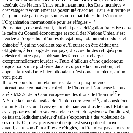
générale des Nations Unies priait instamment les Etats membres «
d’envisager favorablement la possibilité d’accueillir sur leur territoire
(…) une juste part des personnes non rapatriables dont s’occupe
15
l’Organisation internationale pour les réfugiés »
.
Pour autant, ce considérant, introduit par la délégation française dans
le cadre du Conseil économique et social des Nations Unies, s’est
heurtée à l’opposition d’autres délégations, notamment suédoise et
16
chinoise
, qui ne voulaient pas qu’il puisse en être déduit une
obligation, à la charge de leur pays, d’accueillir des réfugiés pour
délester d’autres pays subissant les fameuses « charges
exceptionnellement lourdes ». Faute d’ailleurs d’une quelconque
disposition sur ce problème dans le corps de la Convention, cet
appel à la « solidarité internationale » n’est donc, au mieux, qu’un
vœu pieux.
Il trouve toutefois un relai indirect dans la jurisprudence
internationale en matière de droits de l’homme. L’on pense ici aux
17
arrêts M.S.S. de la Cour européenne des droits de l’homme
et
18
N.S. de la Cour de justice de l’Union européenne
, qui considèrent
qu’un Etat ne saurait renvoyer un demandeur d’asile dans l’Etat qui
est supposé examiner sa demande en vertu du système « Dublin » si,
ce faisant, ledit demandeur d’asile s’exposerait à des violations de
ses droits. Or, c’est précisément ce qui est susceptible d’arriver
quand, en raison d’un afflux de réfugiés, un Etat n’est pas en mesure