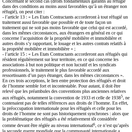
Concernant le second cas (droits fondamentaux garantis au réfugié
dans des conditions au moins aussi favorables qu’à un étranger non
réfugié), on peut citer :
- l’article 13 : « Les Etats Contractants accorderont à tout réfugié un
traitement aussi favorable que possible et de toute façon un
traitement qui ne soit pas moins favorable que celui qui est accordé,
dans les mêmes circonstances, aux étrangers en général en ce qui
concerne l’acquisition de la propriété mobilière et immobilière et
autres droits s’y rapportant, le louage et les autres contrats relatifs à
la propriété mobilière et immobilière » ;
- l’article 15 : « Les Etats Contractants accorderont aux réfugiés qui
résident régulièrement sur leur territoire, en ce qui concerne les
associations à but non politique et non lucratif et les syndicats
professionnels, le traitement le plus favorable accordé aux
ressortissants d’un pays étranger, dans les mêmes circonstances ».
En ces trois acceptions, le lien entre protection des réfugiés et droit
de l’homme semble fort et incontestable. Pour autant, il doit être
relevé que les préambules des conventions plus anciennes relatives
5
aux réfugiés, notamment la convention de 1933 et celle de 1938
, ne
contenaient pas de telles références aux droits de l’homme. En effet,
la préoccupation internationale pour les réfugiés et celle pour les
droits de l’homme ne sont pas historiquement synchrones : alors que
la problématique des réfugiés a été relativement tôt considérée
6
comme devant être réglée au niveau international
, ce n’est qu’après
la seconde guerre mondiale que la communauté internationale a