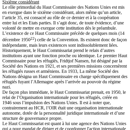
Sixième considérant
Le rôle primordial du Haut Commissaire des Nations Unies est mis
en exergue dans le sixième considérant, alors même qu’un article,
l’article 35, est consacré au rôle de ce dernier et à la coopération
entre lui et les Etats parties. Il s’agit donc, de toute évidence, d’une
volonté de mettre en exergue cette institution dès le préambule.
L’existence de ce Haut Commissaire précède de quelques mois (14
22
décembre 1950
) celle de la Convention. Ils existent donc de façon
indépendante, mais leurs existences sont indissolublement liées.
Historiquement, le Haut Commissariat prend le relais d’autres
institutions ayant une fonction proche ou identique. Le premier Haut
Commissaire pour les réfugiés, Fridtjof Nansen, fut désigné par la
Société des Nations en 1921, et ses premières missions concernèrent
les réfugiés russes et arméniens. En 1933, La même Société des
Nations désigna un Haut Commissaire en charge spécifiquement des
réfugiés fuyant l’Allemagne après l’arrivée au pouvoir du régime
nazi.
De façon plus immédiate, le Haut Commissariat prenait, en 1950, le
relai de l’Organisation internationale pour les réfugiés, créée en
1946 sous l’impulsion des Nations Unies. Il est à noter que,
contrairement au HCR, l’OIR était une organisation internationale
autonome, dotée de la personnalité juridique internationale et d’une
structure de gouvernance propre.
Le Haut Commissariat est quant à lui une agence des Nations Unies
qui a pour mandat de diriger et de coordonner l'action internationale