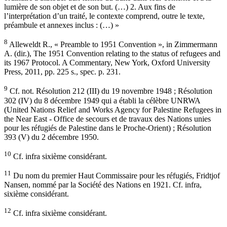
lumière de son objet et de son but. (…) 2. Aux fins de
l’interprétation d’un traité, le contexte comprend, outre le texte,
préambule et annexes inclus : (…) »
8
Alleweldt R., « Preamble to 1951 Convention », in Zimmermann
A. (dir.), The 1951 Convention relating to the status of refugees and
its 1967 Protocol. A Commentary, New York, Oxford University
Press, 2011, pp. 225 s., spec. p. 231.
9
Cf. not. Résolution 212 (III) du 19 novembre 1948 ; Résolution
302 (IV) du 8 décembre 1949 qui a établi la célèbre UNRWA
(United Nations Relief and Works Agency for Palestine Refugees in
the Near East - Office de secours et de travaux des Nations unies
pour les réfugiés de Palestine dans le Proche-Orient) ; Résolution
393 (V) du 2 décembre 1950.
10
Cf. infra sixième considérant.
11
Du nom du premier Haut Commissaire pour les réfugiés, Fridtjof
Nansen, nommé par la Société des Nations en 1921. Cf. infra,
sixième considérant.
12
Cf. infra sixième considérant.