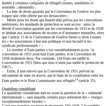
limitée à certaines catégories de réfugiés (russes, arméniens et
assimilés ; allemands) ;
- La liste de droits garantis par la Convention de Genève est plus
longue que celle offerte par ses devancières ;
- Même pour les droits qui étaient déjà prévus par les conventions
antérieures, les standards de protection se sont accrus : ainsi, la
liberté d’association garantie par les conventions de 1933 et de 1938
se limitait aux associations de secours et d’assistance mutuelles, alors
que l’article 15 de la Convention de Genève étend ce droit à toutes
les « les associations à but non politique et non lucratif et les
syndicats professionnels » ;
- Le nombre d’Etats parties s’est considérablement accru : la
convention de 1933 avait huit Etats parties, et la Convention de
1938 seulement deux. Par contraste, 144 Etats ont ratifié la
Convention de 1951 (bien que tous n’aient pas ratifié le protocole de
1967) ;
- Enfin, il faut relever que la Convention de 1951 prévoit un
mécanisme de mise en œuvre, par le biais de la coopération entre les
14
Etats parties et le Haut Commissaire aux réfugiés
(article 35).
Quatrième considérant
Le quatrième considérant met en avant la question de la « solidarité
internationale », sans laquelle certains pays subiraient des « charges
exceptionnellement lourdes ».
C’est une question ancienne et récurrente. Dès 1946, l’Assemblée