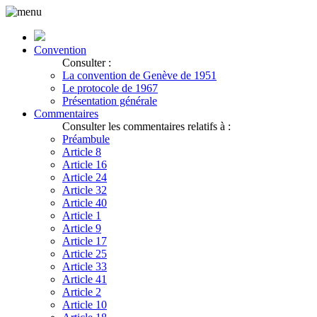
Convention
Consulter :
La convention de Genève de 1951
Le protocole de 1967
Présentation générale
Commentaires
Consulter les commentaires relatifs à :
Préambule
Article 8
Article 16
Article 24
Article 32
Article 40
Article 1
Article 9
Article 17
Article 25
Article 33
Article 41
Article 2
Article 10