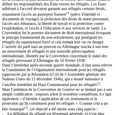
définir les responsabilités des États envers les réfugiés. Les États
adhérant à l'accord devaient garantir aux réfugiés certains droits,
11
notamment l'accès au passeport Nansen
(pièce d'identité et
documents de voyage), la protection des droits de statut personnel,
l'accès aux tribunaux, la liberté de travail et la protection contre
l'exploitation, et l'accès à l'éducation et aux services de santé. La
Convention fut le premier document de droit international évoquant
le principe fondamental du non-refoulement, qui protégeait les
réfugiés du rapatriement forcé si cela mettait leur vie en danger.
L’arrivée du parti nazi au pouvoir en Allemagne suscita à son tour
un mouvement de réfugiés et une nouvelle préoccupation
internationale, illustrée par la Convention concernant le statut des
réfugiés provenant d'Allemagne du 10 février 1938.
Dans l’immédiat après-seconde guerre mondiale, il faut aussi relever
la Constitution de l’Organisation internationale pour les réfugiés
(approuvée par la Résolution 62 (I) de l’Assemblée générale des
Nations Unies du 15 décembre 1946), qui a donné naissance à
12
l’ancêtre immédiat du Haut Commissariat pour les réfugiés
.
Mais l’ambition de la Convention de Genève ne se limitait pas à une
simple codification : toujours selon le troisième considérant, il s’agit
également « d’étendre l’application de ces instruments et la
protection qu’ils constituent pour les réfugiés ». Comme cela a pu
13
être remarqué
, cet objectif a été atteint sous cinq aspects :
- La définition du réfugié est désormais générale, et n’est plus