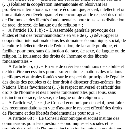
(…) Réaliser la coopération internationale en résolvant les
problèmes internationaux d'ordre économique, social, intellectuel ou
humanitaire, en développant et en encourageant le respect des droits
de l'homme et des libertés fondamentales pour tous, sans distinction
de race, de sexe, de langue ou de religion » ;
- A l’article 13, 1, b) : « L'Assemblée générale provoque des
études et fait des recommandations en vue de (…) développer la
coopération internationale dans les domaines économique, social, de
la culture intellectuelle et de l'éducation, de la santé publique, et
faciliter pour tous, sans distinction de race, de sexe, de langue ou de
religion, la jouissance des droits de l'homme et des libertés
fondamentales »
- A l’article 55, c) : « En vue de créer les conditions de stabilité et
de bien-être nécessaires pour assurer entre les nations des relations
pacifiques et amicales fondées sur le respect du principe de l'égalité
des droits des peuples et de leur droit à disposer d'eux-mêmes, les
Nations Unies favoriseront (…) le respect universel et effectif des
droits de l'homme et des libertés fondamentales pour tous, sans
distinction de race, de sexe, de langue ou de religion » ;
- A l’article 62, 2 : « [Le Conseil économique et social] peut faire
des recommandations en vue d'assurer le respect effectif des droits
de l'homme et des libertés fondamentales pour tous » ;
- A l’article 68 : « Le Conseil économique et social institue des
commissions pour les questions économiques et sociales et le
progrès des droits de l'homme ainsi que toutes autres commissions