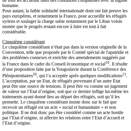
de tous les accueillir dans des conditions compatibles avec la dignité
humaine.
Pour autant, la faible solidarité internationale dont ont fait preuve les
pays européens, et notamment la France, pour accueillir les réfugiés
syriens et soulager la charge subie notamment par le Liban voisin
montre que le progrès restant encore à faire est tout à fait
considérable.
Cinquième considérant
Le cinquième considérant n’était pas dans la version originelle de la
Convention, telle que proposée par le Comité spécial de l'apatridie et
des problèmes connexes et enrichie des amendements suggérés par
19
la France dans le cadre du Conseil économique et social
. Il résulte
d’une proposition faite par la Yougoslavie durant la Conférence des
20
21
Plénipotentiaires
, qui l’a acceptée après quelques modifications
.
L’acceptation, par un Etat, de réfugiés provenant d’un autre Etat
peut être une source de tensions. Il peut être vu comme un jugement
de valeur sur l’Etat d’origine, soit que ce dernier inflige lui-même les
traitements ayant donné lieu au départ des réfugiés, soit qu’il les
permette. Le cinquième considérant insiste donc sur le fait que
recevoir un réfugié est un acte « social et humanitaire » et non
politique. Il ne doit donc pas être considéré comme un acte hostile
par l’Etat d’origine, ni affecter les relations entre l’Etat d’accueil et
l’Etat d’origine.