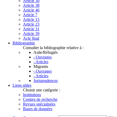
Article 30
Article 38
Article 46
Article 7
Article 15
Article 23
Article 31
Article 39
Acte final
Bibliographie
Consulter la bibliographie relative à :
Asile/Réfugiés
- Ouvrages
- Articles
Migrants
- Ouvrages
- Articles
Jurisprudences
Liens utiles
Choisir une catégorie :
Institutions
Centres de recherche
Revues spécialisées
Bases de données