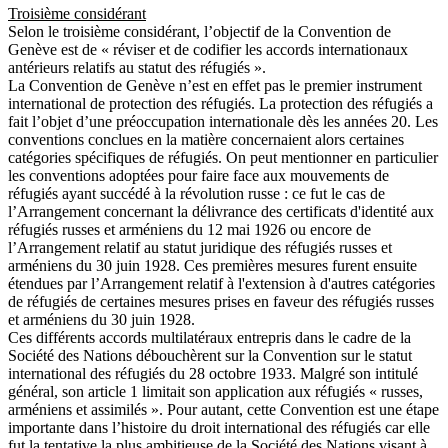
Troisième considérant
Selon le troisième considérant, l’objectif de la Convention de
Genève est de « réviser et de codifier les accords internationaux
antérieurs relatifs au statut des réfugiés ».
La Convention de Genève n’est en effet pas le premier instrument
international de protection des réfugiés. La protection des réfugiés a
fait l’objet d’une préoccupation internationale dès les années 20. Les
conventions conclues en la matière concernaient alors certaines
catégories spécifiques de réfugiés. On peut mentionner en particulier
les conventions adoptées pour faire face aux mouvements de
réfugiés ayant succédé à la révolution russe : ce fut le cas de
l’Arrangement concernant la délivrance des certificats d'identité aux
réfugiés russes et arméniens du 12 mai 1926 ou encore de
l’Arrangement relatif au statut juridique des réfugiés russes et
arméniens du 30 juin 1928. Ces premières mesures furent ensuite
étendues par l’Arrangement relatif à l'extension à d'autres catégories
de réfugiés de certaines mesures prises en faveur des réfugiés russes
et arméniens du 30 juin 1928.
Ces différents accords multilatéraux entrepris dans le cadre de la
Société des Nations débouchèrent sur la Convention sur le statut
international des réfugiés du 28 octobre 1933. Malgré son intitulé
général, son article 1 limitait son application aux réfugiés « russes,
arméniens et assimilés ». Pour autant, cette Convention est une étape
importante dans l’histoire du droit international des réfugiés car elle
fut la tentative la plus ambitieuse de la Société des Nations visant à