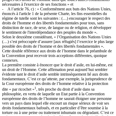
nécessaires à l'exercice de ses fonctions » et
- A l’article 76, c) : « Conformément aux buts des Nations Unies,
énoncés à l'article 1 de la présente Charte, les fins essentielles du
régime de tutelle sont les suivantes : (…) encourager le respect des
droits de l'homme et des libertés fondamentales pour tous, sans
distinction de race, de sexe, de langue ou de religion, et développer
le sentiment de l'interdépendance des peuples du monde ».
Selon le deuxième considérant, « l’Organisation des Nations Unies
(…) s’est préoccupée d’assurer [aux réfugiés] l’exercice le plus large
possible des droits de l’homme et des libertés fondamentales ».
Cette double référence aux droits de l’homme dans le préambule de
la Convention peut recevoir trois acceptions différentes, quoique
connexes.
La première consiste à énoncer que le droit d’asile, en lui-même, est
un droit de l’Homme. Cette affirmation peut aujourd’hui sembler
évidente tant le droit d’asile semble intrinsèquement lié aux droits
fondamentaux. C’est ce qu’atteste, par exemple, la jurisprudence de
la Cour européenne des droits de l’homme relative à la protection
1
dite « par ricochet »
, très proche du droit d’asile dans sa
philosophie, en vertu de laquelle un Etat partie à la Convention
européenne des droits de l’homme ne saurait éloigner une personne
vers un pays dans lequel elle encourt un risque sérieux de voir ses
droits fondamentaux bafoués, et en particulier d’être soumise à la
torture ou à une peine ou traitement inhumain ou dégradant. C’est ce