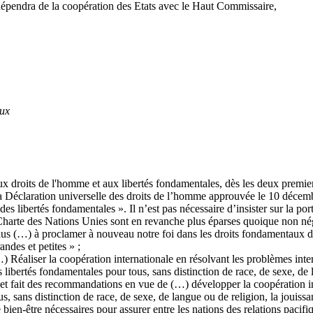
dépendra de la coopération des Etats avec le Haut Commissaire,
aux
x droits de l'homme et aux libertés fondamentales, dès les deux premier
la Déclaration universelle des droits de l’homme approuvée le 10 décem
des libertés fondamentales ». Il n’est pas nécessaire d’insister sur la p
 Charte des Nations Unies sont en revanche plus éparses quoique non né
us (…) à proclamer à nouveau notre foi dans les droits fondamentaux de
ndes et petites » ;
…) Réaliser la coopération internationale en résolvant les problèmes int
libertés fondamentales pour tous, sans distinction de race, de sexe, de 
et fait des recommandations en vue de (…) développer la coopération in
 tous, sans distinction de race, de sexe, de langue ou de religion, la joui
e bien-être nécessaires pour assurer entre les nations des relations pacifi