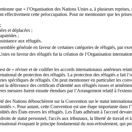
ionne que « l’Organisation des Nations Unies a, à plusieurs reprises, m
nt effectivement cette préoccupation. Pour ne mentionner que les prises
;
es et déplacées ;
apatrides ;
sistance aux réfugiés.
semblée générale en faveur de certaines catégories de réfugiés, par exem
Unies en faveur des réfugiés fut la création de l’Organisation internati
t de « réviser et de codifier les accords internationaux antérieurs relatif
national de protection des réfugiés. La protection des réfugiés a fait l’
ories spécifiques de réfugiés. On peut mentionner en particulier les co
nt la délivrance des certificats d'identité aux réfugiés russes et arméni
es mesures furent ensuite étendues par l’Arrangement relatif à l'extensi
été des Nations débouchèrent sur la Convention sur le statut internation
similés ». Pour autant, cette Convention est une étape importante dans l’his
ilités des États envers les réfugiés. Les États adhérant à l'accord devai
oits de statut personnel, l'accès aux tribunaux, la liberté de travail et la
rnational évoquant le principe fondamental du non-refoulement, qui protég