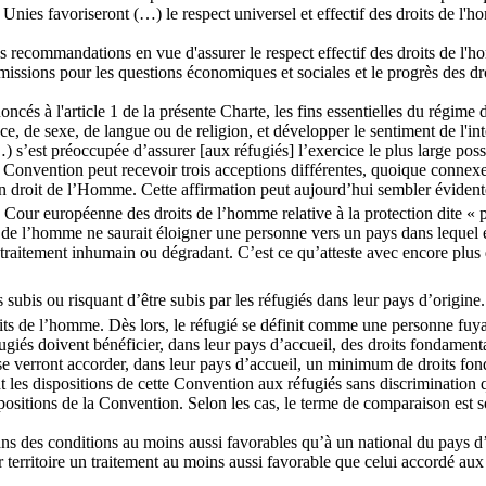
 Unies favoriseront (…) le respect universel et effectif des droits de l'h
es recommandations en vue d'assurer le respect effectif des droits de l'h
missions pour les questions économiques et sociales et le progrès des dr
és à l'article 1 de la présente Charte, les fins essentielles du régime de
ace, de sexe, de langue ou de religion, et développer le sentiment de l
s’est préoccupée d’assurer [aux réfugiés] l’exercice le plus large poss
 Convention peut recevoir trois acceptions différentes, quoique connexe
n droit de l’Homme. Cette affirmation peut aujourd’hui sembler évidente 
 Cour européenne des droits de l’homme relative à la protection dite « p
s de l’homme ne saurait éloigner une personne vers un pays dans lequel 
 traitement inhumain ou dégradant. C’est ce qu’atteste avec encore plus d
s subis ou risquant d’être subis par les réfugiés dans leur pays d’origine
roits de l’homme. Dès lors, le réfugié se définit comme une personne fuy
éfugiés doivent bénéficier, dans leur pays d’accueil, des droits fondamen
 verront accorder, dans leur pays d’accueil, un minimum de droits fonda
t les dispositions de cette Convention aux réfugiés sans discrimination q
ositions de la Convention. Selon les cas, le terme de comparaison est soi
ns des conditions au moins aussi favorables qu’à un national du pays d’
ur territoire un traitement au moins aussi favorable que celui accordé aux