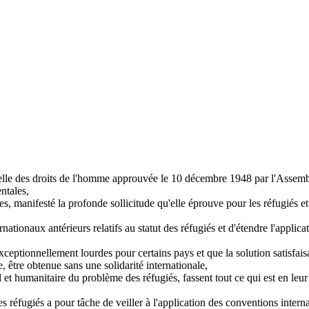
elle des droits de l'homme approuvée le 10 décembre 1948 par l'Assembl
ntales,
, manifesté la profonde sollicitude qu'elle éprouve pour les réfugiés et q
rnationaux antérieurs relatifs au statut des réfugiés et d'étendre l'applica
s exceptionnellement lourdes pour certains pays et que la solution satis
e, être obtenue sans une solidarité internationale,
l et humanitaire du problème des réfugiés, fassent tout ce qui est en l
éfugiés a pour tâche de veiller à l'application des conventions internat