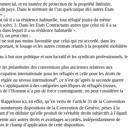
ercial, et en matière de protection de la propriété littéraire,
udit pays. Dans le territoire de l’un quelconque des autres Etats
» ;
ant où il a sa résidence habituelle, tout réfugié jouira du même
 solvi. 3. Dans les Etats Contractants autres que celui où il a sa
dans lequel il a sa résidence habituelle ».
, on peut citer :
i ne soit pas moins favorable que celui qui est accordé, dans les
rtant, le louage et les autres contrats relatifs à la propriété mobilière
ns à but non politique et non lucratif et les syndicats professionnels, le
 que les préambules des conventions plus anciennes relatives aux
cupation internationale pour les réfugiés et celle pour les droits de
6
réglée au niveau international
, ce n’est qu’après la seconde guerre
 s’appliquaient à des catégories spécifiques de réfugiés (russes,
its de l’Homme n’a pas de force contraignante, on peut considérer la
Rappelons ici, en effet, qu’en vertu de l’article 31 de la Convention
e nombreuses dispositions de la Convention de Genève, prises à la
 d’en déduire qu’elle produit de véritable droits subjectifs à l’égard
tteinte aux autres droits et avantages accordés, indépendamment de
ns le champ d’application de cette disposition.