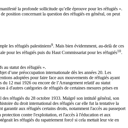
anifesté la profonde sollicitude qu’elle éprouve pour les réfugiés ».
 de position concernant la question des réfugiés en général, on peut
9
ple les réfugiés palestiniens
. Mais bien évidemment, au-delà de ces
10
onale pour les réfugiés puis du Haut Commissariat pour les réfugiés
.
s au statut des réfugiés ».
objet d’une préoccupation internationale dès les années 20. Les
nventions adoptées pour faire face aux mouvements de réfugiés ayant
ens du 12 mai 1926 ou encore de l’Arrangement relatif au statut
on à d'autres catégories de réfugiés de certaines mesures prises en
al des réfugiés du 28 octobre 1933. Malgré son intitulé général, son
toire du droit international des réfugiés car elle fut la tentative la
ent garantir aux réfugiés certains droits, notamment l'accès au passeport
 protection contre l'exploitation, et l'accès à l'éducation et aux
eait les réfugiés du rapatriement forcé si cela mettait leur vie en