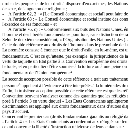
droits des peuples et de leur droit à disposer d'eux-mêmes, les Nations
de sexe, de langue ou de religion » ;
- A l’article 62, 2 : « [Le Conseil économique et social] peut faire d
- A l’article 68 : « Le Conseil économique et social institue des com
l'exercice de ses fonctions » et
- A l’article 76, c) : « Conformément aux buts des Nations Unies, énonc
l'homme et des libertés fondamentales pour tous, sans distinction de r
Selon le deuxième considérant, « l’Organisation des Nations Unies (…) 
Cette double référence aux droits de l’homme dans le préambule de la
La première consiste à énoncer que le droit d’asile, en lui-même, est u
fondamentaux. C’est ce qu’atteste, par exemple, la jurisprudence de la
vertu de laquelle un Etat partie à la Convention européenne des droit
bafoués, et en particulier d’être soumise à la torture ou à une peine ou
2
fondamentaux de l’Union européenne
.
La seconde acception possible de cette référence a trait aux traitement
4
personne
appellent à l’évidence à être interprétés à la lumière des d
Enfin, la troisième acception possible de cette référence est que les r
Convention peuvent s’analyser comme des garanties que les réfugiés se
posé à l’article 3 en vertu duquel « Les Etats Contractants appliqueron
discrimination est appliqué aux droits fondamentaux dans d’autres disp
pays d’accueil.
Concernant le premier cas (droits fondamentaux garantis au réfugié da
- l’article 4 : « Les Etats Contractants accorderont aux réfugiés sur le
ce qui concerne la liberté d’instruction religieuse de leurs enfants » ;