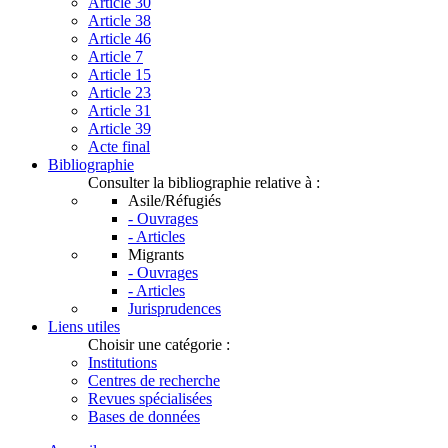
Article 30
Article 38
Article 46
Article 7
Article 15
Article 23
Article 31
Article 39
Acte final
Bibliographie
Consulter la bibliographie relative à :
Asile/Réfugiés
- Ouvrages
- Articles
Migrants
- Ouvrages
- Articles
Jurisprudences
Liens utiles
Choisir une catégorie :
Institutions
Centres de recherche
Revues spécialisées
Bases de données