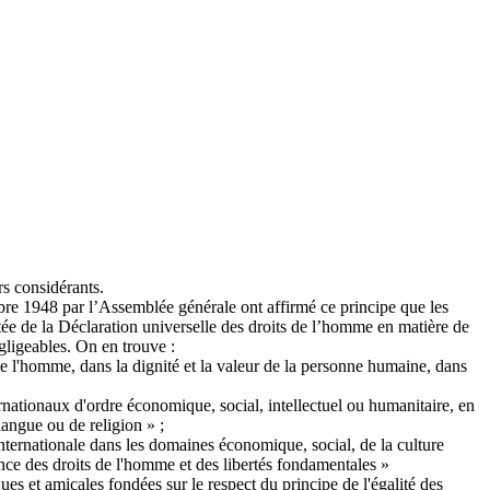
s considérants.
bre 1948 par l’Assemblée générale ont affirmé ce principe que les
ortée de la Déclaration universelle des droits de l’homme en matière de
gligeables. On en trouve :
 l'homme, dans la dignité et la valeur de la personne humaine, dans
ernationaux d'ordre économique, social, intellectuel ou humanitaire, en
langue ou de religion » ;
ternationale dans les domaines économique, social, de la culture
ssance des droits de l'homme et des libertés fondamentales »
ques et amicales fondées sur le respect du principe de l'égalité des