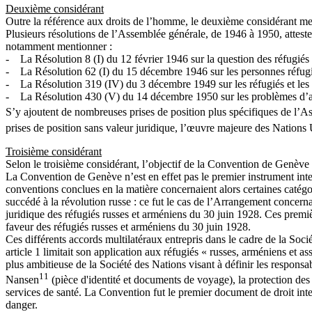
Deuxième considérant
Outre la référence aux droits de l’homme, le deuxième considérant ment
Plusieurs résolutions de l’Assemblée générale, de 1946 à 1950, atteste
notamment mentionner :
- La Résolution 8 (I) du 12 février 1946 sur la question des réfugiés 
- La Résolution 62 (I) du 15 décembre 1946 sur les personnes réfugié
- La Résolution 319 (IV) du 3 décembre 1949 sur les réfugiés et les 
- La Résolution 430 (V) du 14 décembre 1950 sur les problèmes d’as
S’y ajoutent de nombreuses prises de position plus spécifiques de l’As
prises de position sans valeur juridique, l’œuvre majeure des Nations 
Troisième considérant
Selon le troisième considérant, l’objectif de la Convention de Genève es
La Convention de Genève n’est en effet pas le premier instrument inter
conventions conclues en la matière concernaient alors certaines catég
succédé à la révolution russe : ce fut le cas de l’Arrangement concerna
juridique des réfugiés russes et arméniens du 30 juin 1928. Ces premièr
faveur des réfugiés russes et arméniens du 30 juin 1928.
Ces différents accords multilatéraux entrepris dans le cadre de la Soci
article 1 limitait son application aux réfugiés « russes, arméniens et as
plus ambitieuse de la Société des Nations visant à définir les responsab
11
Nansen
(pièce d'identité et documents de voyage), la protection des dr
services de santé. La Convention fut le premier document de droit inte
danger.