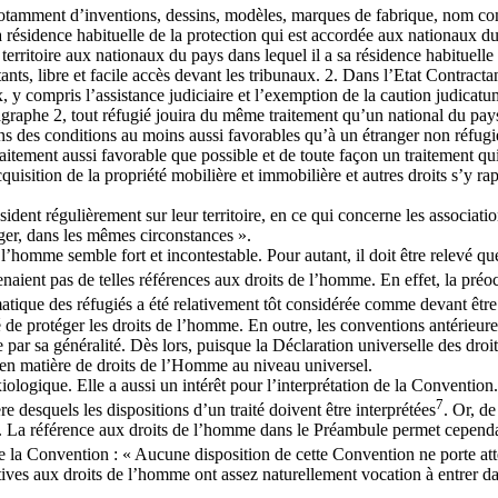
, notamment d’inventions, dessins, modèles, marques de fabrique, nom comm
 sa résidence habituelle de la protection qui est accordée aux nationaux d
 territoire aux nationaux du pays dans lequel il a sa résidence habituelle 
actants, libre et facile accès devant les tribunaux. 2. Dans l’Etat Contract
 y compris l’assistance judiciaire et l’exemption de la caution judicatum
agraphe 2, tout réfugié jouira du même traitement qu’un national du pays 
 des conditions au moins aussi favorables qu’à un étranger non réfugié)
traitement aussi favorable que possible et de toute façon un traitement qu
sition de la propriété mobilière et immobilière et autres droits s’y rappo
sident régulièrement sur leur territoire, en ce qui concerne les associatio
nger, dans les mêmes circonstances ».
de l’homme semble fort et incontestable. Pour autant, il doit être relevé
enaient pas de telles références aux droits de l’homme. En effet, la préoc
tique des réfugiés a été relativement tôt considérée comme devant être 
de protéger les droits de l’homme. En outre, les conventions antérieures
 par sa généralité. Dès lors, puisque la Déclaration universelle des dro
en matière de droits de l’Homme au niveau universel.
logique. Elle a aussi un intérêt pour l’interprétation de la Convention. 
7
e desquels les dispositions d’un traité doivent être interprétées
. Or, d
s. La référence aux droits de l’homme dans le Préambule permet cependant
 de la Convention : « Aucune disposition de cette Convention ne porte a
tives aux droits de l’homme ont assez naturellement vocation à entrer da