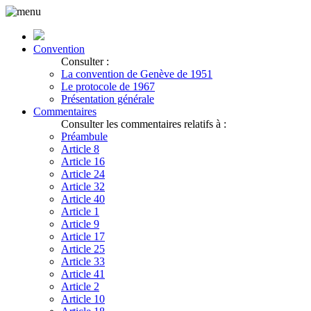
Convention
Consulter :
La convention de Genève de 1951
Le protocole de 1967
Présentation générale
Commentaires
Consulter les commentaires relatifs à :
Préambule
Article 8
Article 16
Article 24
Article 32
Article 40
Article 1
Article 9
Article 17
Article 25
Article 33
Article 41
Article 2
Article 10