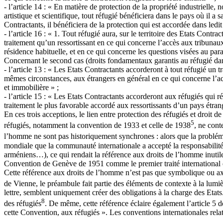
- l’article 14 : « En matière de protection de la propriété industrielle
artistique et scientifique, tout réfugié bénéficiera dans le pays où il a
Contractants, il bénéficiera de la protection qui est accordée dans ledit
- l’article 16 : « 1. Tout réfugié aura, sur le territoire des Etats Contr
traitement qu’un ressortissant en ce qui concerne l’accès aux tribunaux,
résidence habituelle, et en ce qui concerne les questions visées au par
Concernant le second cas (droits fondamentaux garantis au réfugié dans
- l’article 13 : « Les Etats Contractants accorderont à tout réfugié un 
mêmes circonstances, aux étrangers en général en ce qui concerne l’acqui
et immobilière » ;
- l’article 15 : « Les Etats Contractants accorderont aux réfugiés qui ré
traitement le plus favorable accordé aux ressortissants d’un pays étra
En ces trois acceptions, le lien entre protection des réfugiés et droit 
5
réfugiés, notamment la convention de 1933 et celle de 1938
, ne cont
l’homme ne sont pas historiquement synchrones : alors que la probléma
mondiale que la communauté internationale a accepté la responsabilité 
arméniens…), ce qui rendait la référence aux droits de l’homme inutile
Convention de Genève de 1951 comme le premier traité international 
Cette référence aux droits de l’homme n’est pas que symbolique ou axio
de Vienne, le préambule fait partie des éléments de contexte à la lumièr
lettre, semblent uniquement créer des obligations à la charge des Etat
8
des réfugiés
. De même, cette référence éclaire également l’article 5
cette Convention, aux réfugiés ». Les conventions internationales rela