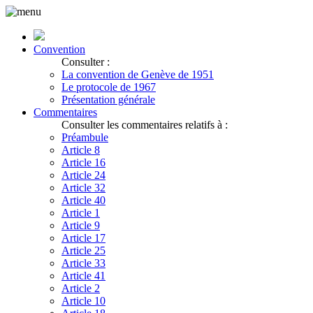
Convention
Consulter :
La convention de Genève de 1951
Le protocole de 1967
Présentation générale
Commentaires
Consulter les commentaires relatifs à :
Préambule
Article 8
Article 16
Article 24
Article 32
Article 40
Article 1
Article 9
Article 17
Article 25
Article 33
Article 41
Article 2
Article 10