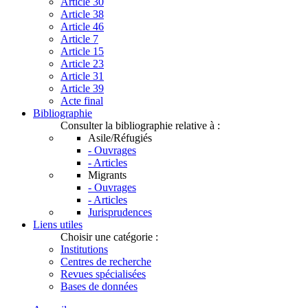
Article 30
Article 38
Article 46
Article 7
Article 15
Article 23
Article 31
Article 39
Acte final
Bibliographie
Consulter la bibliographie relative à :
Asile/Réfugiés
- Ouvrages
- Articles
Migrants
- Ouvrages
- Articles
Jurisprudences
Liens utiles
Choisir une catégorie :
Institutions
Centres de recherche
Revues spécialisées
Bases de données