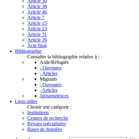
Article 30
Article 38
Article 46
Article 7
Article 15
Article 23
Article 31
Article 39
Acte final
Bibliographie
Consulter la bibliographie relative à :
Asile/Réfugiés
- Ouvrages
- Articles
Migrants
- Ouvrages
- Articles
Jurisprudences
Liens utiles
Choisir une catégorie :
Institutions
Centres de recherche
Revues spécialisées
Bases de données