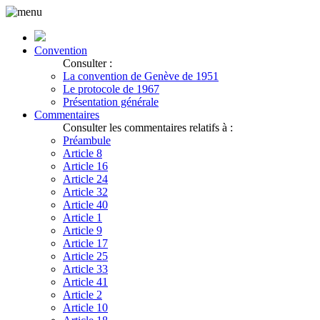
Convention
Consulter :
La convention de Genève de 1951
Le protocole de 1967
Présentation générale
Commentaires
Consulter les commentaires relatifs à :
Préambule
Article 8
Article 16
Article 24
Article 32
Article 40
Article 1
Article 9
Article 17
Article 25
Article 33
Article 41
Article 2
Article 10