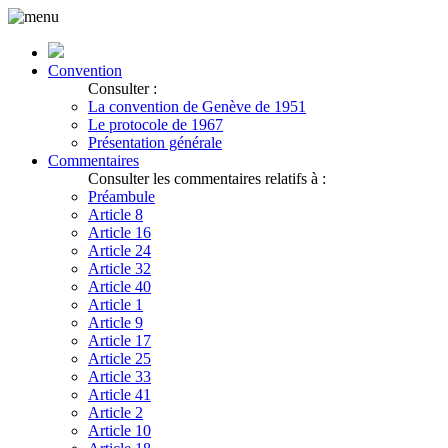
Convention
Consulter :
La convention de Genève de 1951
Le protocole de 1967
Présentation générale
Commentaires
Consulter les commentaires relatifs à :
Préambule
Article 8
Article 16
Article 24
Article 32
Article 40
Article 1
Article 9
Article 17
Article 25
Article 33
Article 41
Article 2
Article 10