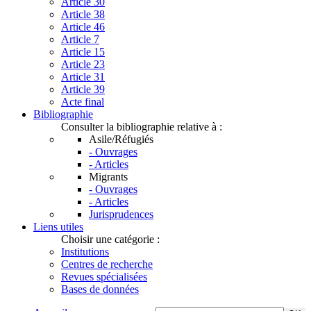
Article 30
Article 38
Article 46
Article 7
Article 15
Article 23
Article 31
Article 39
Acte final
Bibliographie
Consulter la bibliographie relative à :
Asile/Réfugiés
- Ouvrages
- Articles
Migrants
- Ouvrages
- Articles
Jurisprudences
Liens utiles
Choisir une catégorie :
Institutions
Centres de recherche
Revues spécialisées
Bases de données