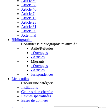
Article 30
Article 38
Article 46
Article 7
Article 15
Article 23
Article 31
Article 39
Acte final
Bibliographie
Consulter la bibliographie relative à :
Asile/Réfugiés
- Ouvrages
- Articles
Migrants
- Ouvrages
- Articles
Jurisprudences
Liens utiles
Choisir une catégorie :
Institutions
Centres de recherche
Revues spécialisées
Bases de données