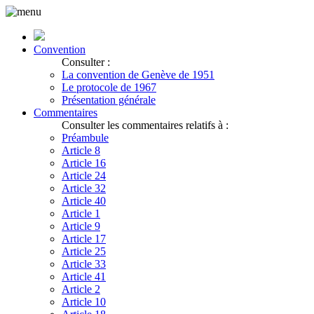
Convention
Consulter :
La convention de Genève de 1951
Le protocole de 1967
Présentation générale
Commentaires
Consulter les commentaires relatifs à :
Préambule
Article 8
Article 16
Article 24
Article 32
Article 40
Article 1
Article 9
Article 17
Article 25
Article 33
Article 41
Article 2
Article 10