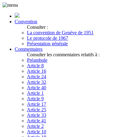
Convention
Consulter :
La convention de Genève de 1951
Le protocole de 1967
Présentation générale
Commentaires
Consulter les commentaires relatifs à :
Préambule
Article 8
Article 16
Article 24
Article 32
Article 40
Article 1
Article 9
Article 17
Article 25
Article 33
Article 41
Article 2
Article 10