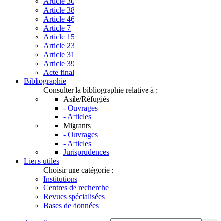
Article 30
Article 38
Article 46
Article 7
Article 15
Article 23
Article 31
Article 39
Acte final
Bibliographie
Consulter la bibliographie relative à :
Asile/Réfugiés
- Ouvrages
- Articles
Migrants
- Ouvrages
- Articles
Jurisprudences
Liens utiles
Choisir une catégorie :
Institutions
Centres de recherche
Revues spécialisées
Bases de données