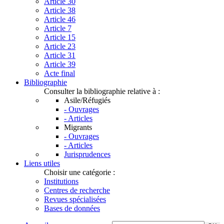
Article 30
Article 38
Article 46
Article 7
Article 15
Article 23
Article 31
Article 39
Acte final
Bibliographie
Consulter la bibliographie relative à :
Asile/Réfugiés
- Ouvrages
- Articles
Migrants
- Ouvrages
- Articles
Jurisprudences
Liens utiles
Choisir une catégorie :
Institutions
Centres de recherche
Revues spécialisées
Bases de données