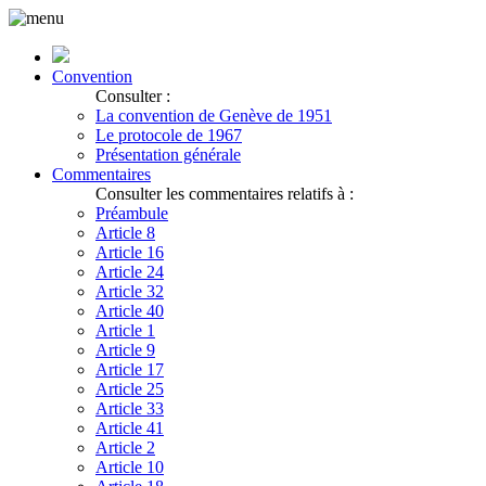
Convention
Consulter :
La convention de Genève de 1951
Le protocole de 1967
Présentation générale
Commentaires
Consulter les commentaires relatifs à :
Préambule
Article 8
Article 16
Article 24
Article 32
Article 40
Article 1
Article 9
Article 17
Article 25
Article 33
Article 41
Article 2
Article 10