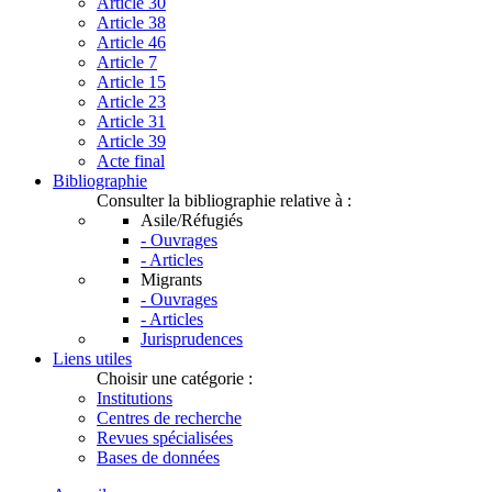
Article 30
Article 38
Article 46
Article 7
Article 15
Article 23
Article 31
Article 39
Acte final
Bibliographie
Consulter la bibliographie relative à :
Asile/Réfugiés
- Ouvrages
- Articles
Migrants
- Ouvrages
- Articles
Jurisprudences
Liens utiles
Choisir une catégorie :
Institutions
Centres de recherche
Revues spécialisées
Bases de données