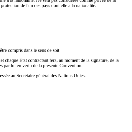
onne a la nationalité. Ne sera pas considérée comme privée de la
protection de l'un des pays dont elle a la nationalité.
être compris dans le sens de soit
t chaque Etat contractant fera, au moment de la signature, de la
es par lui en vertu de la présente Convention.
ressée au Secrétaire général des Nations Unies.