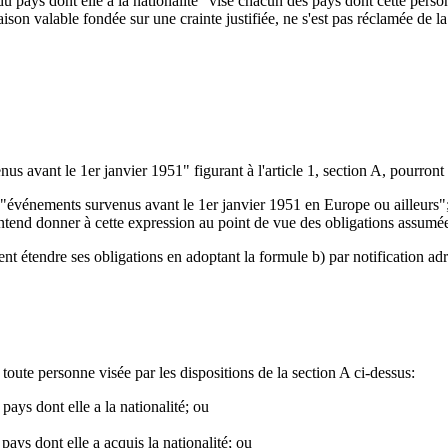
du pays dont elle a la nationalité" vise chacun des pays dont cette pers
aison valable fondée sur une crainte justifiée, ne s'est pas réclamée de la 
 avant le 1er janvier 1951" figurant à l'article 1, section A, pourront 
"événements survenus avant le 1er janvier 1951 en Europe ou ailleurs";e
l entend donner à cette expression au point de vue des obligations assumé
ent étendre ses obligations en adoptant la formule b) par notification ad
toute personne visée par les dispositions de la section A ci-dessus:
pays dont elle a la nationalité; ou
 pays dont elle a acquis la nationalité; ou