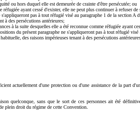
 quitté ou hors duquel elle est demeurée de crainte d'être persécutée; ou
 réfugiée ayant cessé d'exister, elle ne peut plus continuer à refuser de 
 s'appliqueront pas à tout réfugié visé au paragraphe 1 de la section A d
ant à des persécutions antérieures;
stances à la suite desquelles elle a été reconnue comme réfugiée ayant ces
spositions du présent paragraphe ne s'appliqueront pas à tout réfugié visé
 habituelle, des raisons impérieuses tenant à des persécutions antérieures
cient actuellement d'une protection ou d'une assistance de la part d'u
aison quelconque, sans que le sort de ces personnes ait été définiti
de plein droit du régime de cette Convention.