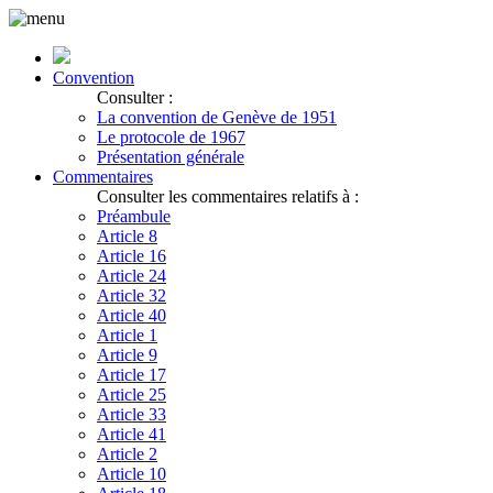
Convention
Consulter :
La convention de Genève de 1951
Le protocole de 1967
Présentation générale
Commentaires
Consulter les commentaires relatifs à :
Préambule
Article 8
Article 16
Article 24
Article 32
Article 40
Article 1
Article 9
Article 17
Article 25
Article 33
Article 41
Article 2
Article 10