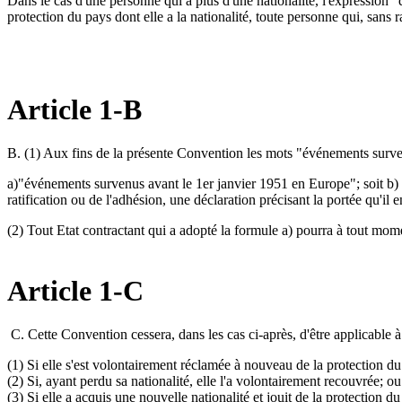
Dans le cas d'une personne qui a plus d'une nationalité, l'expression "
protection du pays dont elle a la nationalité, toute personne qui, sans r
Article 1-B
B. (1) Aux fins de la présente Convention les mots "événements survenus
a)"événements survenus avant le 1er janvier 1951 en Europe"; soit b) 
ratification ou de l'adhésion, une déclaration précisant la portée qu'i
(2) Tout Etat contractant qui a adopté la formule a) pourra à tout mom
Article 1-C
C. Cette Convention cessera, dans les cas ci-après, d'être applicable à 
(1) Si elle s'est volontairement réclamée à nouveau de la protection du 
(2) Si, ayant perdu sa nationalité, elle l'a volontairement recouvrée; ou
(3) Si elle a acquis une nouvelle nationalité et jouit de la protection du