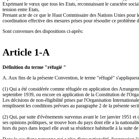
Exprimant le vœux que tous les Etats, reconnaissant le caractère socia
tension entre Etats,
Prenant acte de ce que le Haut Commissaire des Nations Unies pour les r
coordination effective des mesures prises pour résoudre ce problème 
Sont convenues des dispositions ci-après:
Article 1-A
Définition du terme "réfugié "
A. Aux fins de la présente Convention, le terme "réfugié" s'appliquera
(1) Qui a été considérée comme réfugiée en application des Arrangeme
septembre 1939, ou encore en application de la Constitution de l'Organ
Les décisions de non-éligibilité prises par l'Organisation Internationa
remplissent les conditions prévues au paragraphe 2 de la présente sect
(2) Qui, par suite d'événements survenus avant le 1er janvier 1951 et c
ses opinions politiques, se trouve hors du pays dont elle a la nationalité
hors du pays dans lequel elle avait sa résidence habituelle à la suite de