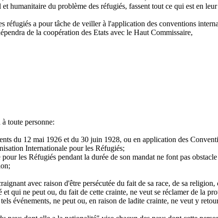
l et humanitaire du problème des réfugiés, fassent tout ce qui est en l
éfugiés a pour tâche de veiller à l'application des conventions internat
dépendra de la coopération des Etats avec le Haut Commissaire,
 à toute personne:
nts du 12 mai 1926 et du 30 juin 1928, ou en application des Conventi
isation Internationale pour les Réfugiés;
le pour les Réfugiés pendant la durée de son mandat ne font pas obstacle
ion;
raignant avec raison d'être persécutée du fait de sa race, de sa religion,
 et qui ne peut ou, du fait de cette crainte, ne veut se réclamer de la prot
 tels événements, ne peut ou, en raison de ladite crainte, ne veut y retou