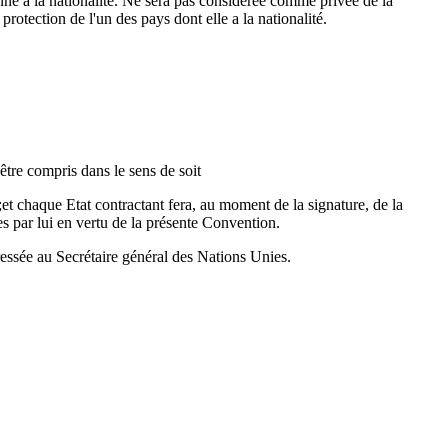
onne a la nationalité. Ne sera pas considérée comme privée de la
protection de l'un des pays dont elle a la nationalité.
être compris dans le sens de soit
t chaque Etat contractant fera, au moment de la signature, de la
es par lui en vertu de la présente Convention.
ressée au Secrétaire général des Nations Unies.