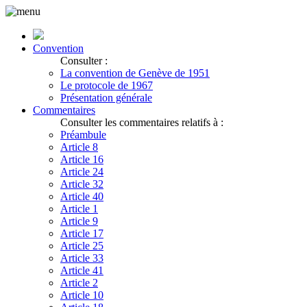
Convention
Consulter :
La convention de Genève de 1951
Le protocole de 1967
Présentation générale
Commentaires
Consulter les commentaires relatifs à :
Préambule
Article 8
Article 16
Article 24
Article 32
Article 40
Article 1
Article 9
Article 17
Article 25
Article 33
Article 41
Article 2
Article 10