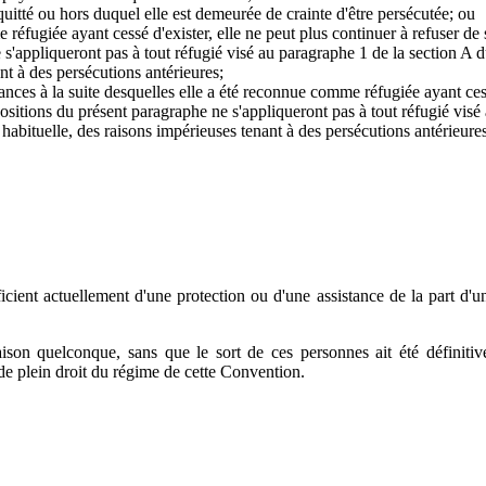
 quitté ou hors duquel elle est demeurée de crainte d'être persécutée; ou
 réfugiée ayant cessé d'exister, elle ne peut plus continuer à refuser de 
 s'appliqueront pas à tout réfugié visé au paragraphe 1 de la section A d
ant à des persécutions antérieures;
stances à la suite desquelles elle a été reconnue comme réfugiée ayant ces
spositions du présent paragraphe ne s'appliqueront pas à tout réfugié visé
 habituelle, des raisons impérieuses tenant à des persécutions antérieures
cient actuellement d'une protection ou d'une assistance de la part d'u
aison quelconque, sans que le sort de ces personnes ait été définiti
de plein droit du régime de cette Convention.