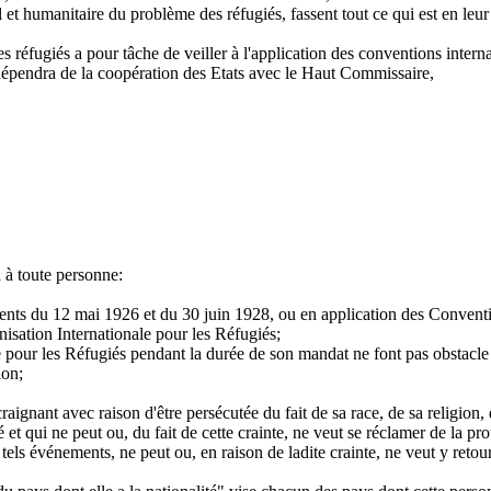
l et humanitaire du problème des réfugiés, fassent tout ce qui est en l
éfugiés a pour tâche de veiller à l'application des conventions internat
dépendra de la coopération des Etats avec le Haut Commissaire,
 à toute personne:
nts du 12 mai 1926 et du 30 juin 1928, ou en application des Conventi
isation Internationale pour les Réfugiés;
le pour les Réfugiés pendant la durée de son mandat ne font pas obstacle
ion;
raignant avec raison d'être persécutée du fait de sa race, de sa religion,
 et qui ne peut ou, du fait de cette crainte, ne veut se réclamer de la prot
 tels événements, ne peut ou, en raison de ladite crainte, ne veut y retou