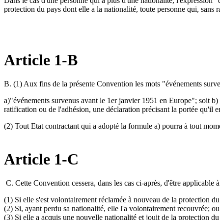
Dans le cas d'une personne qui a plus d'une nationalité, l'expression "
protection du pays dont elle a la nationalité, toute personne qui, sans r
Article 1-B
B. (1) Aux fins de la présente Convention les mots "événements survenus
a)"événements survenus avant le 1er janvier 1951 en Europe"; soit b) 
ratification ou de l'adhésion, une déclaration précisant la portée qu'i
(2) Tout Etat contractant qui a adopté la formule a) pourra à tout mom
Article 1-C
C. Cette Convention cessera, dans les cas ci-après, d'être applicable à 
(1) Si elle s'est volontairement réclamée à nouveau de la protection du 
(2) Si, ayant perdu sa nationalité, elle l'a volontairement recouvrée; ou
(3) Si elle a acquis une nouvelle nationalité et jouit de la protection du