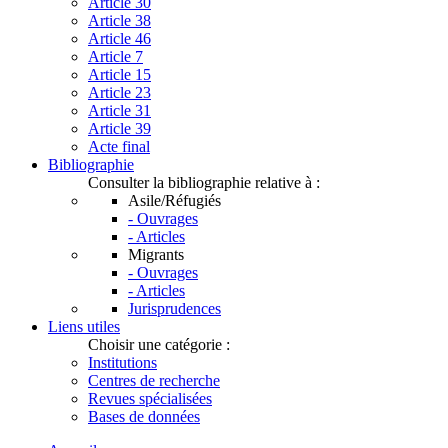
Article 30
Article 38
Article 46
Article 7
Article 15
Article 23
Article 31
Article 39
Acte final
Bibliographie
Consulter la bibliographie relative à :
Asile/Réfugiés
- Ouvrages
- Articles
Migrants
- Ouvrages
- Articles
Jurisprudences
Liens utiles
Choisir une catégorie :
Institutions
Centres de recherche
Revues spécialisées
Bases de données