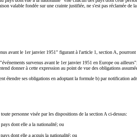
du pays dont elle a la nationalité" vise chacun des pays dont cette pers
aison valable fondée sur une crainte justifiée, ne s'est pas réclamée de la 
 avant le 1er janvier 1951" figurant à l'article 1, section A, pourront 
"événements survenus avant le 1er janvier 1951 en Europe ou ailleurs";e
l entend donner à cette expression au point de vue des obligations assumé
ent étendre ses obligations en adoptant la formule b) par notification ad
toute personne visée par les dispositions de la section A ci-dessus:
pays dont elle a la nationalité; ou
 pays dont elle a acquis la nationalité; ou