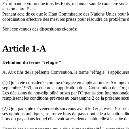
Exprimant le vœux que tous les Etats, reconnaissant le caractère socia
tension entre Etats,
Prenant acte de ce que le Haut Commissaire des Nations Unies pour les r
coordination effective des mesures prises pour résoudre ce problème 
Sont convenues des dispositions ci-après:
Article 1-A
Définition du terme "réfugié "
A. Aux fins de la présente Convention, le terme "réfugié" s'appliquera
(1) Qui a été considérée comme réfugiée en application des Arrangeme
septembre 1939, ou encore en application de la Constitution de l'Organ
Les décisions de non-éligibilité prises par l'Organisation Internationa
remplissent les conditions prévues au paragraphe 2 de la présente sect
(2) Qui, par suite d'événements survenus avant le 1er janvier 1951 et c
ses opinions politiques, se trouve hors du pays dont elle a la nationalité
hors du pays dans lequel elle avait sa résidence habituelle à la suite de