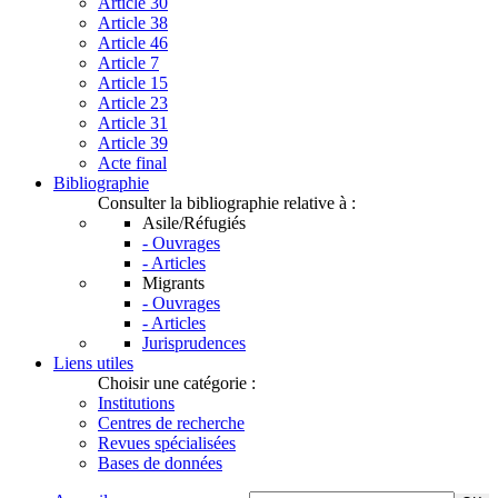
Article 30
Article 38
Article 46
Article 7
Article 15
Article 23
Article 31
Article 39
Acte final
Bibliographie
Consulter la bibliographie relative à :
Asile/Réfugiés
- Ouvrages
- Articles
Migrants
- Ouvrages
- Articles
Jurisprudences
Liens utiles
Choisir une catégorie :
Institutions
Centres de recherche
Revues spécialisées
Bases de données