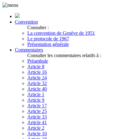
Convention
Consulter :
La convention de Genève de 1951
Le protocole de 1967
Présentation générale
Commentaires
Consulter les commentaires relatifs à :
Préambule
Article 8
Article 16
Article 24
Article 32
Article 40
Article 1
Article 9
Article 17
Article 25
Article 33
Article 41
Article 2
Article 10