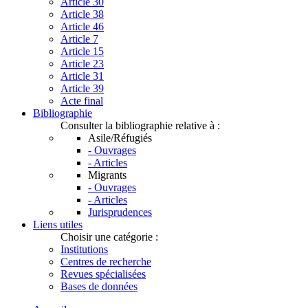
Article 30
Article 38
Article 46
Article 7
Article 15
Article 23
Article 31
Article 39
Acte final
Bibliographie
Consulter la bibliographie relative à :
Asile/Réfugiés
- Ouvrages
- Articles
Migrants
- Ouvrages
- Articles
Jurisprudences
Liens utiles
Choisir une catégorie :
Institutions
Centres de recherche
Revues spécialisées
Bases de données