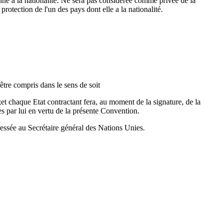
onne a la nationalité. Ne sera pas considérée comme privée de la
protection de l'un des pays dont elle a la nationalité.
être compris dans le sens de soit
t chaque Etat contractant fera, au moment de la signature, de la
es par lui en vertu de la présente Convention.
ressée au Secrétaire général des Nations Unies.