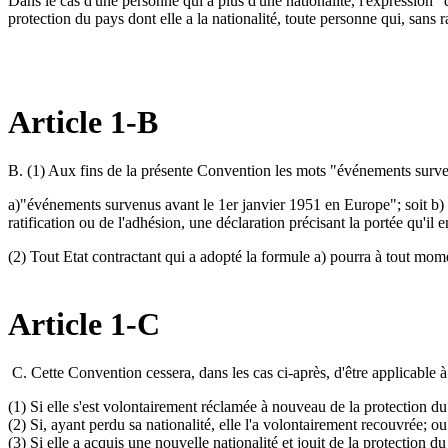
Dans le cas d'une personne qui a plus d'une nationalité, l'expression "
protection du pays dont elle a la nationalité, toute personne qui, sans r
Article 1-B
B. (1) Aux fins de la présente Convention les mots "événements survenus
a)"événements survenus avant le 1er janvier 1951 en Europe"; soit b) 
ratification ou de l'adhésion, une déclaration précisant la portée qu'i
(2) Tout Etat contractant qui a adopté la formule a) pourra à tout mom
Article 1-C
C. Cette Convention cessera, dans les cas ci-après, d'être applicable à 
(1) Si elle s'est volontairement réclamée à nouveau de la protection du 
(2) Si, ayant perdu sa nationalité, elle l'a volontairement recouvrée; ou
(3) Si elle a acquis une nouvelle nationalité et jouit de la protection du