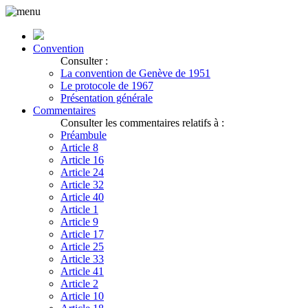
Convention
Consulter :
La convention de Genève de 1951
Le protocole de 1967
Présentation générale
Commentaires
Consulter les commentaires relatifs à :
Préambule
Article 8
Article 16
Article 24
Article 32
Article 40
Article 1
Article 9
Article 17
Article 25
Article 33
Article 41
Article 2
Article 10