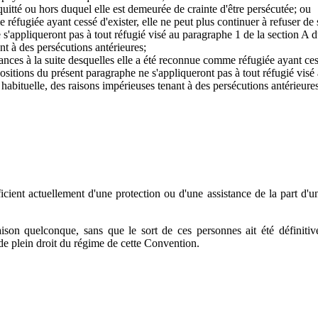
 quitté ou hors duquel elle est demeurée de crainte d'être persécutée; ou
 réfugiée ayant cessé d'exister, elle ne peut plus continuer à refuser de 
 s'appliqueront pas à tout réfugié visé au paragraphe 1 de la section A d
ant à des persécutions antérieures;
stances à la suite desquelles elle a été reconnue comme réfugiée ayant ces
spositions du présent paragraphe ne s'appliqueront pas à tout réfugié visé
 habituelle, des raisons impérieuses tenant à des persécutions antérieures
cient actuellement d'une protection ou d'une assistance de la part d'u
aison quelconque, sans que le sort de ces personnes ait été définiti
de plein droit du régime de cette Convention.