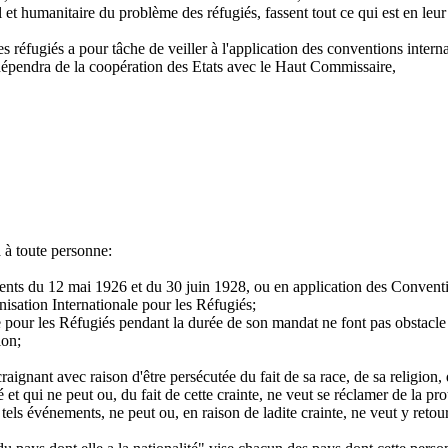
l et humanitaire du problème des réfugiés, fassent tout ce qui est en l
éfugiés a pour tâche de veiller à l'application des conventions internat
dépendra de la coopération des Etats avec le Haut Commissaire,
 à toute personne:
nts du 12 mai 1926 et du 30 juin 1928, ou en application des Conventi
isation Internationale pour les Réfugiés;
le pour les Réfugiés pendant la durée de son mandat ne font pas obstacle
ion;
raignant avec raison d'être persécutée du fait de sa race, de sa religion,
 et qui ne peut ou, du fait de cette crainte, ne veut se réclamer de la prot
 tels événements, ne peut ou, en raison de ladite crainte, ne veut y retou