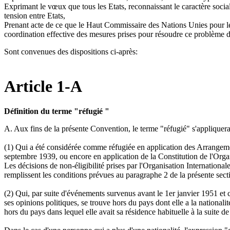
Exprimant le vœux que tous les Etats, reconnaissant le caractère socia
tension entre Etats,
Prenant acte de ce que le Haut Commissaire des Nations Unies pour les r
coordination effective des mesures prises pour résoudre ce problème 
Sont convenues des dispositions ci-après:
Article 1-A
Définition du terme "réfugié "
A. Aux fins de la présente Convention, le terme "réfugié" s'appliquera
(1) Qui a été considérée comme réfugiée en application des Arrangeme
septembre 1939, ou encore en application de la Constitution de l'Organ
Les décisions de non-éligibilité prises par l'Organisation Internationa
remplissent les conditions prévues au paragraphe 2 de la présente sect
(2) Qui, par suite d'événements survenus avant le 1er janvier 1951 et c
ses opinions politiques, se trouve hors du pays dont elle a la nationalité
hors du pays dans lequel elle avait sa résidence habituelle à la suite de