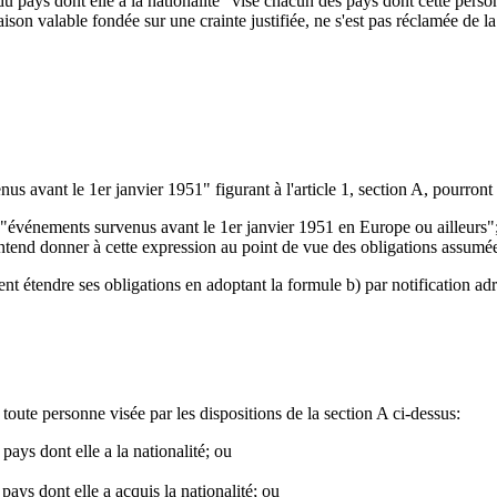
du pays dont elle a la nationalité" vise chacun des pays dont cette pers
aison valable fondée sur une crainte justifiée, ne s'est pas réclamée de la 
 avant le 1er janvier 1951" figurant à l'article 1, section A, pourront 
"événements survenus avant le 1er janvier 1951 en Europe ou ailleurs";e
l entend donner à cette expression au point de vue des obligations assumé
ent étendre ses obligations en adoptant la formule b) par notification ad
toute personne visée par les dispositions de la section A ci-dessus:
pays dont elle a la nationalité; ou
 pays dont elle a acquis la nationalité; ou