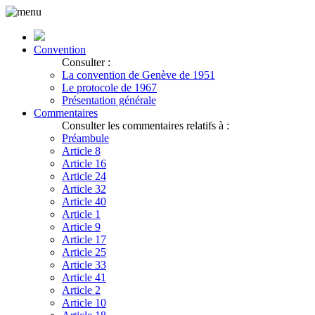
Convention
Consulter :
La convention de Genève de 1951
Le protocole de 1967
Présentation générale
Commentaires
Consulter les commentaires relatifs à :
Préambule
Article 8
Article 16
Article 24
Article 32
Article 40
Article 1
Article 9
Article 17
Article 25
Article 33
Article 41
Article 2
Article 10