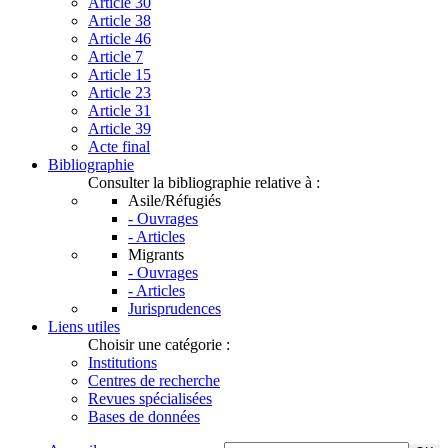
Article 30
Article 38
Article 46
Article 7
Article 15
Article 23
Article 31
Article 39
Acte final
Bibliographie
Consulter la bibliographie relative à :
Asile/Réfugiés
- Ouvrages
- Articles
Migrants
- Ouvrages
- Articles
Jurisprudences
Liens utiles
Choisir une catégorie :
Institutions
Centres de recherche
Revues spécialisées
Bases de données