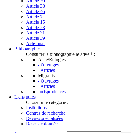
Article 30
Article 38
Article 46
Article 7
Article 15
Article 23
Article 31
Article 39
Acte final
Bibliographie
Consulter la bibliographie relative à :
Asile/Réfugiés
- Ouvrages
- Articles
Migrants
- Ouvrages
- Articles
Jurisprudences
Liens utiles
Choisir une catégorie :
Institutions
Centres de recherche
Revues spécialisées
Bases de données