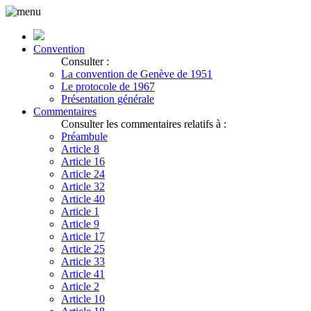
Convention
Consulter :
La convention de Genève de 1951
Le protocole de 1967
Présentation générale
Commentaires
Consulter les commentaires relatifs à :
Préambule
Article 8
Article 16
Article 24
Article 32
Article 40
Article 1
Article 9
Article 17
Article 25
Article 33
Article 41
Article 2
Article 10