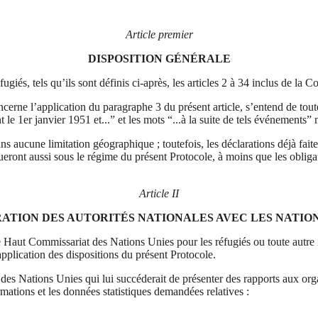
Article premier
DISPOSITION GÉNÉRALE
giés, tels qu’ils sont définis ci-après, les articles 2 à 34 inclus de la C
ncerne l’application du paragraphe 3 du présent article, s’entend de tout
1er janvier 1951 et...” et les mots “...à la suite de tels événements” ne
ans aucune limitation géographique ; toutefois, les déclarations déjà faite
iqueront aussi sous le régime du présent Protocole, à moins que les oblig
Article II
ATION DES AUTORITÉS NATIONALES AVEC LES NATION
e Haut Commissariat des Nations Unies pour les réfugiés ou toute autre i
l’application des dispositions du présent Protocole.
 des Nations Unies qui lui succéderait de présenter des rapports aux org
rmations et les données statistiques demandées relatives :