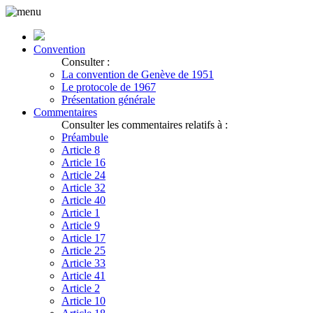
Convention
Consulter :
La convention de Genève de 1951
Le protocole de 1967
Présentation générale
Commentaires
Consulter les commentaires relatifs à :
Préambule
Article 8
Article 16
Article 24
Article 32
Article 40
Article 1
Article 9
Article 17
Article 25
Article 33
Article 41
Article 2
Article 10