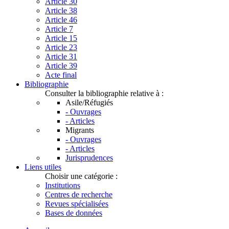
Article 30
Article 38
Article 46
Article 7
Article 15
Article 23
Article 31
Article 39
Acte final
Bibliographie
Consulter la bibliographie relative à :
Asile/Réfugiés
- Ouvrages
- Articles
Migrants
- Ouvrages
- Articles
Jurisprudences
Liens utiles
Choisir une catégorie :
Institutions
Centres de recherche
Revues spécialisées
Bases de données