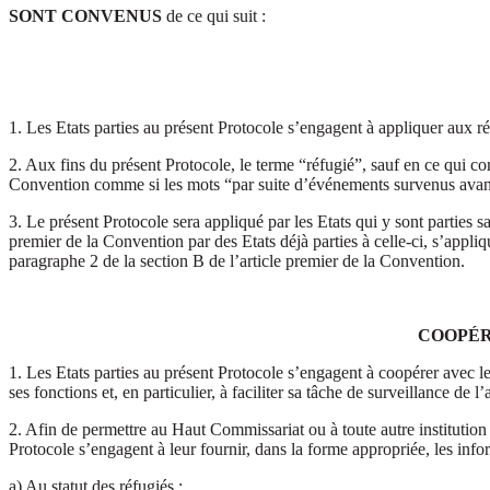
SONT CONVENUS
de ce qui suit :
1. Les Etats parties au présent Protocole s’engagent à appliquer aux réfu
2. Aux fins du présent Protocole, le terme “réfugié”, sauf en ce qui co
Convention comme si les mots “par suite d’événements survenus avant le 
3. Le présent Protocole sera appliqué par les Etats qui y sont parties s
premier de la Convention par des Etats déjà parties à celle-ci, s’appl
paragraphe 2 de la section B de l’article premier de la Convention.
COOPÉR
1. Les Etats parties au présent Protocole s’engagent à coopérer avec l
ses fonctions et, en particulier, à faciliter sa tâche de surveillance de 
2. Afin de permettre au Haut Commissariat ou à toute autre institution
Protocole s’engagent à leur fournir, dans la forme appropriée, les info
a) Au statut des réfugiés ;