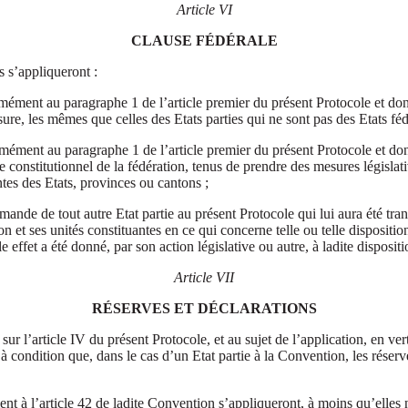
Article VI
CLAUSE FÉDÉRALE
s s’appliqueront :
mément au paragraphe 1 de l’article premier du présent Protocole et dont 
re, les mêmes que celles des Etats parties qui ne sont pas des Etats fédé
ément au paragraphe 1 de l’article premier du présent Protocole et dont 
 constitutionnel de la fédération, tenus de prendre des mesures législati
ntes des Etats, provinces ou cantons ;
mande de tout autre Etat partie au présent Protocole qui lui aura été tra
tion et ses unités constituantes en ce qui concerne telle ou telle dispos
 effet a été donné, par son action législative ou autre, à ladite dispositi
Article VII
RÉSERVES ET DÉCLARATIONS
r l’article IV du présent Protocole, et au sujet de l’application, en vert
 à condition que, dans le cas d’un Etat partie à la Convention, les réserv
nt à l’article 42 de ladite Convention s’appliqueront, à moins qu’elles n