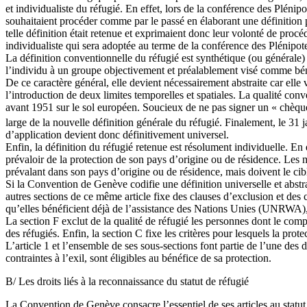
et individualiste du réfugié. En effet, lors de la conférence des Plénip
souhaitaient procéder comme par le passé en élaborant une définition pa
telle définition était retenue et exprimaient donc leur volonté de procé
individualiste qui sera adoptée au terme de la conférence des Plénipote
La définition conventionnelle du réfugié est synthétique (ou générale) 
l’individu à un groupe objectivement et préalablement visé comme bénéf
De ce caractère général, elle devient nécessairement abstraite car elle 
l’introduction de deux limites temporelles et spatiales. La qualité conv
avant 1951 sur le sol européen. Soucieux de ne pas signer un « chèque e
large de la nouvelle définition générale du réfugié. Finalement, le 31
d’application devient donc définitivement universel.
Enfin, la définition du réfugié retenue est résolument individuelle. En
prévaloir de la protection de son pays d’origine ou de résidence. Les m
prévalant dans son pays d’origine ou de résidence, mais doivent le cib
Si la Convention de Genève codifie une définition universelle et abstrait
autres sections de ce même article fixe des clauses d’exclusion et des c
qu’elles bénéficient déjà de l’assistance des Nations Unies (UNRWA), soi
La section F exclut de la qualité de réfugié les personnes dont le comp
des réfugiés. Enfin, la section C fixe les critères pour lesquels la prot
L’article 1 et l’ensemble de ses sous-sections font partie de l’une des
contraintes à l’exil, sont éligibles au bénéfice de sa protection.
B/ Les droits liés à la reconnaissance du statut de réfugié
La Convention de Genève consacre l’essentiel de ses articles au statut d