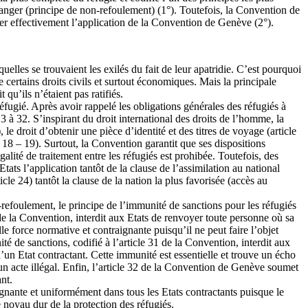
 danger (principe de non-refoulement) (1°). Toutefois, la Convention de
ler effectivement l’application de la Convention de Genève (2°).
uelles se trouvaient les exilés du fait de leur apatridie. C’est pourquoi
 certains droits civils et surtout économiques. Mais la principale
 qu’ils n’étaient pas ratifiés.
fugié. Après avoir rappelé les obligations générales des réfugiés à
 3 à 32. S’inspirant du droit international des droits de l’homme, la
 le droit d’obtenir une pièce d’identité et des titres de voyage (article
7 – 18 – 19). Surtout, la Convention garantit que ses dispositions
galité de traitement entre les réfugiés est prohibée. Toutefois, des
Etats l’application tantôt de la clause de l’assimilation au national
rticle 24) tantôt la clause de la nation la plus favorisée (accès au
-refoulement, le principe de l’immunité de sanctions pour les réfugiés
33 de la Convention, interdit aux Etats de renvoyer toute personne où sa
le force normative et contraignante puisqu’il ne peut faire l’objet
é de sanctions, codifié à l’article 31 de la Convention, interdit aux
d’un Etat contractant. Cette immunité est essentielle et trouve un écho
un acte illégal. Enfin, l’article 32 de la Convention de Genève soumet
nt.
ignante et uniformément dans tous les Etats contractants puisque le
e noyau dur de la protection des réfugiés.