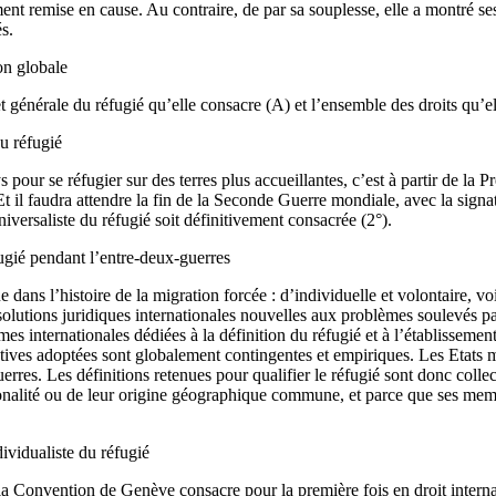
nt remise en cause. Au contraire, de par sa souplesse, elle a montré ses
s.
on globale
 générale du réfugié qu’elle consacre (A) et l’ensemble des droits qu’ell
du réfugié
pour se réfugier sur des terres plus accueillantes, c’est à partir de la 
). Et il faudra attendre la fin de la Seconde Guerre mondiale, avec la s
versaliste du réfugié soit définitivement consacrée (2°).
ugié pendant l’entre-deux-guerres
ans l’histoire de la migration forcée : d’individuelle et volontaire, voi
olutions juridiques internationales nouvelles aux problèmes soulevés pa
 internationales dédiées à la définition du réfugié et à l’établissement
ves adoptées sont globalement contingentes et empiriques. Les Etats mul
rres. Les définitions retenues pour qualifier le réfugié sont donc colle
ionalité ou de leur origine géographique commune, et parce que ses mem
ividualiste du réfugié
a Convention de Genève consacre pour la première fois en droit internati