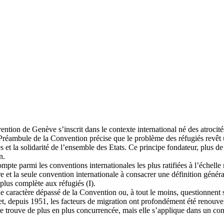
nvention de Genève s’inscrit dans le contexte international né des atro
 Préambule de la Convention précise que le problème des réfugiés revêt u
és et la solidarité de l’ensemble des Etats. Ce principe fondateur, plus d
n.
pte parmi les conventions internationales les plus ratifiées à l’échelle m
ière et la seule convention internationale à consacrer une définition gén
a plus complète aux réfugiés (I).
e caractère dépassé de la Convention ou, à tout le moins, questionnent sa 
, depuis 1951, les facteurs de migration ont profondément été renouvelés 
 trouve de plus en plus concurrencée, mais elle s’applique dans un cont