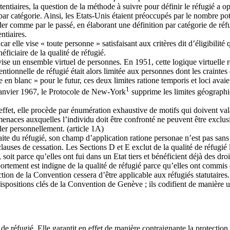
otentiaires, la question de la méthode à suivre pour définir le réfugié a 
r catégorie. Ainsi, les Etats-Unis étaient préoccupés par le nombre poten
der comme par le passé, en élaborant une définition par catégorie de réfug
ntiaires.
car elle vise « toute personne » satisfaisant aux critères dit d’éligibil
iciaire de la qualité de réfugié.
vise un ensemble virtuel de personnes. En 1951, cette logique virtuelle r
entionnelle de réfugié était alors limitée aux personnes dont les crainte
n blanc » pour le futur, ces deux limites ratione temporis et loci avaie
1
 janvier 1967, le Protocole de New-York
supprime les limites géographi
 effet, elle procède par énumération exhaustive de motifs qui doivent va
enaces auxquelles l’individu doit être confronté ne peuvent être exclusi
ler personnellement. (article 1A)
e du réfugié, son champ d’application ratione personae n’est pas sans limi
lauses de cessation. Les Sections D et E exclut de la qualité de réfugié 
t parce qu’elles ont fui dans un Etat tiers et bénéficient déjà des droits
ortement est indigne de la qualité de réfugié parce qu’elles ont commis d
ection de la Convention cessera d’être applicable aux réfugiés statutaires.
 dispositions clés de la Convention de Genève ; ils codifient de manière 
e réfugié. Elle garantit en effet de manière contraignante la protection 