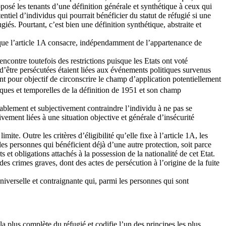
opposé les tenants d’une définition générale et synthétique à ceux qui
tiel d’individus qui pourrait bénéficier du statut de réfugié si une
iés. Pourtant, c’est bien une définition synthétique, abstraite et
ité que l’article 1A consacre, indépendamment de l’appartenance de
encontre toutefois des restrictions puisque les Etats ont voté
s d’être persécutées étaient liées aux événements politiques survenus
nt pour objectif de circonscrire le champ d’application potentiellement
ques et temporelles de la définition de 1951 et son champ
lablement et subjectivement contraindre l’individu à ne pas se
vement liées à une situation objective et générale d’insécurité
te. Outre les critères d’éligibilité qu’elle fixe à l’article 1A, les
les personnes qui bénéficient déjà d’une autre protection, soit parce
 et obligations attachés à la possession de la nationalité de cet Etat.
es crimes graves, dont des actes de persécution à l’origine de la fuite
universelle et contraignante qui, parmi les personnes qui sont
la plus complète du réfugié et codifie l’un des principes les plus