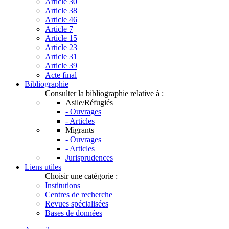
Article 30
Article 38
Article 46
Article 7
Article 15
Article 23
Article 31
Article 39
Acte final
Bibliographie
Consulter la bibliographie relative à :
Asile/Réfugiés
- Ouvrages
- Articles
Migrants
- Ouvrages
- Articles
Jurisprudences
Liens utiles
Choisir une catégorie :
Institutions
Centres de recherche
Revues spécialisées
Bases de données