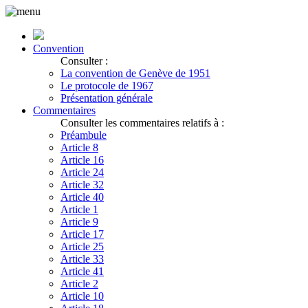
Convention
Consulter :
La convention de Genève de 1951
Le protocole de 1967
Présentation générale
Commentaires
Consulter les commentaires relatifs à :
Préambule
Article 8
Article 16
Article 24
Article 32
Article 40
Article 1
Article 9
Article 17
Article 25
Article 33
Article 41
Article 2
Article 10