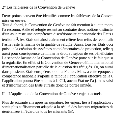
2° Les faiblesses de la Convention de Genève
Deux points peuvent être identifiés comme les faiblesses de la Conventi
mise en œuvre.
Tout d’abord, la Convention de Genève ne fait mention à aucun moment d’
l’a reconnu. Asile et réfugié restent au contraire deux notions distinct
d’un asile reste une compétence discrétionnaire et nationale des Etats 
2
territorial
, les Etats ont ainsi clairement réitéré leur refus de reconnaî
l’asile reste la finalité de la qualité de réfugié. Ainsi, tous les Etats
puisque la création de systèmes complémentaires de protection, telle qu
aussi pour conséquence de limiter le droit au séjour de ses bénéficiaire
La seconde lacune de la Convention de Genève porte sur le fait que s
la régularité. En effet, si la Convention de Genève définit international
d’internationalisation partielle de la question des réfugiés. Or, on au
dans plusieurs Etats européens, dont la France. Mais, à cette époque, d
compétence nationale s’ajoute le fait que l’application effective de la 
l’application pourra être soumis à la CIJ, aucun Etat ne l’a jamais s
et d’information des Etats et reste donc de portée limitée.
II – L’application de la Convention de Genève : enjeux actuels
Plus de soixante ans après sa signature, les enjeux liés à l’applicat
serait plus suffisamment adaptée à la réalité des facteurs migratoires 
généralisée à l’égard de tous les migrants (B).