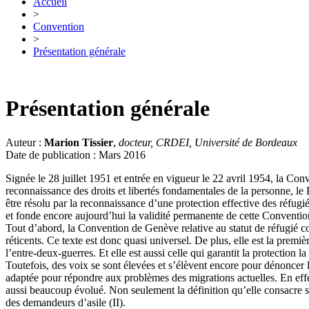
Accueil
>
Convention
>
Présentation générale
Présentation générale
Auteur :
Marion Tissier
,
docteur, CRDEI, Université de Bordeaux
Date de publication : Mars 2016
Signée le 28 juillet 1951 et entrée en vigueur le 22 avril 1954, la Co
reconnaissance des droits et libertés fondamentales de la personne, le
être résolu par la reconnaissance d’une protection effective des réfugi
et fonde encore aujourd’hui la validité permanente de cette Conventio
Tout d’abord, la Convention de Genève relative au statut de réfugié com
réticents. Ce texte est donc quasi universel. De plus, elle est la prem
l’entre-deux-guerres. Et elle est aussi celle qui garantit la protection l
Toutefois, des voix se sont élevées et s’élèvent encore pour dénoncer l
adaptée pour répondre aux problèmes des migrations actuelles. En effet
aussi beaucoup évolué. Non seulement la définition qu’elle consacre se
des demandeurs d’asile (II).