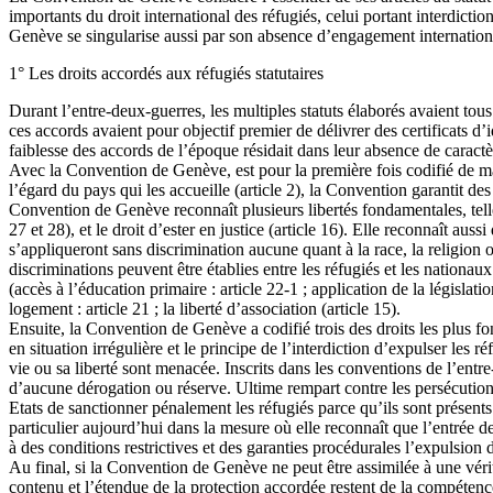
importants du droit international des réfugiés, celui portant interdict
Genève se singularise aussi par son absence d’engagement internationa
1° Les droits accordés aux réfugiés statutaires
Durant l’entre-deux-guerres, les multiples statuts élaborés avaient tous
ces accords avaient pour objectif premier de délivrer des certificats d
faiblesse des accords de l’époque résidait dans leur absence de caractère 
Avec la Convention de Genève, est pour la première fois codifié de man
l’égard du pays qui les accueille (article 2), la Convention garantit de
Convention de Genève reconnaît plusieurs libertés fondamentales, telle que
27 et 28), et le droit d’ester en justice (article 16). Elle reconnaît aus
s’appliqueront sans discrimination aucune quant à la race, la religion ou
discriminations peuvent être établies entre les réfugiés et les nationaux
(accès à l’éducation primaire : article 22-1 ; application de la législatio
logement : article 21 ; la liberté d’association (article 15).
Ensuite, la Convention de Genève a codifié trois des droits les plus fo
en situation irrégulière et le principe de l’interdiction d’expulser les 
vie ou sa liberté sont menacée. Inscrits dans les conventions de l’entre
d’aucune dérogation ou réserve. Ultime rempart contre les persécutions,
Etats de sanctionner pénalement les réfugiés parce qu’ils sont présents 
particulier aujourd’hui dans la mesure où elle reconnaît que l’entrée 
à des conditions restrictives et des garanties procédurales l’expulsion d
Au final, si la Convention de Genève ne peut être assimilée à une véri
contenu et l’étendue de la protection accordée restent de la compétence 