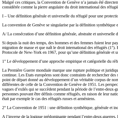
Malgré ces critiques, la Convention de Genève n’a jamais été directeme
considérée comme la pierre angulaire du droit international des réfugié
I – Une définition générale et universelle du réfugié pour une protecti
La convention de Genève se singularise par la définition synthétique et
A/ La consécration d’une définition générale, abstraite et universelle 
Si depuis la nuit des temps, des hommes et des femmes fuient leur pays 
migration de masse et que naît le droit international des réfugiés (1°
Protocole de New-York en 1967, pour qu’une définition générale et uni
1° Le développement d’une approche empirique et catégorielle du réf
La Première Guerre mondiale marque une rupture politique et juridique d
continue. Les Etats européens sont donc contraints de rechercher des s
point de départ donné au développement d’un véritable corpus de normes
différentes de celle de la Convention de Genève de 1951. Les perspecti
vagues d’exilés qui se succèdent pendant la période de l’entre-deux-gue
personnes pouvant être définis comme réfugiés, en raison de leur nat
était par exemple le cas des réfugiés russes et arméniens.
2° La Convention de 1951 : une définition synthétique, générale et ind
A l’inverse de la logique prédominante pendant l’entre-deux-guerres, l