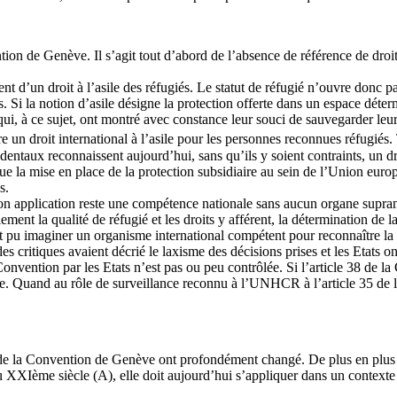
on de Genève. Il s’agit tout d’abord de l’absence de référence de droit 
un droit à l’asile des réfugiés. Le statut de réfugié n’ouvre donc pas de
es. Si la notion d’asile désigne la protection offerte dans un espace déte
qui, à ce sujet, ont montré avec constance leur souci de sauvegarder leur 
tre un droit international à l’asile pour les personnes reconnues réfugiés.
 occidentaux reconnaissent aujourd’hui, sans qu’ils y soient contraints, un
e la mise en place de la protection subsidiaire au sein de l’Union europ
s.
on application reste une compétence nationale sans aucun organe supran
ement la qualité de réfugié et les droits y afférent, la détermination de l
rait pu imaginer un organisme international compétent pour reconnaître la
es critiques avaient décrié le laxisme des décisions prises et les Etats 
Convention par les Etats n’est pas ou peu contrôlée. Si l’article 38 de la 
aisie. Quand au rôle de surveillance reconnu à l’UNHCR à l’article 35 d
ion de la Convention de Genève ont profondément changé. De plus en plus
du XXIème siècle (A), elle doit aujourd’hui s’appliquer dans un contexte 