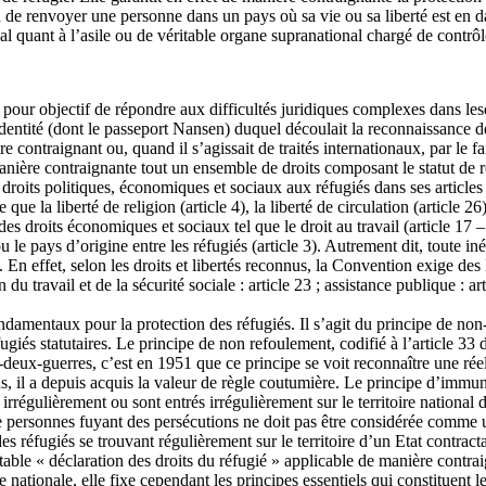
ion de renvoyer une personne dans un pays où sa vie ou sa liberté est en
l quant à l’asile ou de véritable organe supranational chargé de contrô
 pour objectif de répondre aux difficultés juridiques complexes dans lesq
’identité (dont le passeport Nansen) duquel découlait la reconnaissance de
contraignant ou, quand il s’agissait de traités internationaux, par le fait
ière contraignante tout un ensemble de droits composant le statut de ré
s droits politiques, économiques et sociaux aux réfugiés dans ses articles
 la liberté de religion (article 4), la liberté de circulation (article 26),
si des droits économiques et sociaux tel que le droit au travail (article 1
 le pays d’origine entre les réfugiés (article 3). Autrement dit, toute iné
. En effet, selon les droits et libertés reconnus, la Convention exige des 
n du travail et de la sécurité sociale : article 23 ; assistance publique : a
ndamentaux pour la protection des réfugiés. Il s’agit du principe de non
réfugiés statutaires. Le principe de non refoulement, codifié à l’article 
-deux-guerres, c’est en 1951 que ce principe se voit reconnaître une réel
 il a depuis acquis la valeur de règle coutumière. Le principe d’immunit
irrégulièrement ou sont entrés irrégulièrement sur le territoire national 
de personnes fuyant des persécutions ne doit pas être considérée comme 
es réfugiés se trouvant régulièrement sur le territoire d’un Etat contracta
table « déclaration des droits du réfugié » applicable de manière contra
nationale, elle fixe cependant les principes essentiels qui constituent l