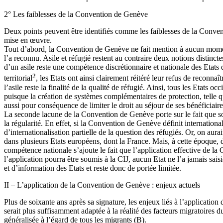
2° Les faiblesses de la Convention de Genève
Deux points peuvent être identifiés comme les faiblesses de la Conventi
mise en œuvre.
Tout d’abord, la Convention de Genève ne fait mention à aucun moment d’
l’a reconnu. Asile et réfugié restent au contraire deux notions distinct
d’un asile reste une compétence discrétionnaire et nationale des Etats 
2
territorial
, les Etats ont ainsi clairement réitéré leur refus de reconnaî
l’asile reste la finalité de la qualité de réfugié. Ainsi, tous les Etats
puisque la création de systèmes complémentaires de protection, telle qu
aussi pour conséquence de limiter le droit au séjour de ses bénéficiaire
La seconde lacune de la Convention de Genève porte sur le fait que s
la régularité. En effet, si la Convention de Genève définit international
d’internationalisation partielle de la question des réfugiés. Or, on au
dans plusieurs Etats européens, dont la France. Mais, à cette époque, d
compétence nationale s’ajoute le fait que l’application effective de la 
l’application pourra être soumis à la CIJ, aucun Etat ne l’a jamais s
et d’information des Etats et reste donc de portée limitée.
II – L’application de la Convention de Genève : enjeux actuels
Plus de soixante ans après sa signature, les enjeux liés à l’applicat
serait plus suffisamment adaptée à la réalité des facteurs migratoires 
généralisée à l’égard de tous les migrants (B).