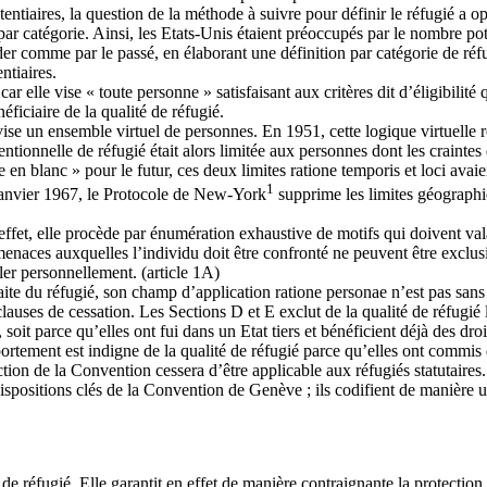
otentiaires, la question de la méthode à suivre pour définir le réfugié a 
r catégorie. Ainsi, les Etats-Unis étaient préoccupés par le nombre poten
der comme par le passé, en élaborant une définition par catégorie de réfug
ntiaires.
car elle vise « toute personne » satisfaisant aux critères dit d’éligibil
iciaire de la qualité de réfugié.
vise un ensemble virtuel de personnes. En 1951, cette logique virtuelle r
entionnelle de réfugié était alors limitée aux personnes dont les crainte
n blanc » pour le futur, ces deux limites ratione temporis et loci avaie
1
 janvier 1967, le Protocole de New-York
supprime les limites géographi
 effet, elle procède par énumération exhaustive de motifs qui doivent va
enaces auxquelles l’individu doit être confronté ne peuvent être exclusi
ler personnellement. (article 1A)
e du réfugié, son champ d’application ratione personae n’est pas sans limi
lauses de cessation. Les Sections D et E exclut de la qualité de réfugié 
t parce qu’elles ont fui dans un Etat tiers et bénéficient déjà des droits
ortement est indigne de la qualité de réfugié parce qu’elles ont commis d
ection de la Convention cessera d’être applicable aux réfugiés statutaires.
 dispositions clés de la Convention de Genève ; ils codifient de manière 
e réfugié. Elle garantit en effet de manière contraignante la protection 