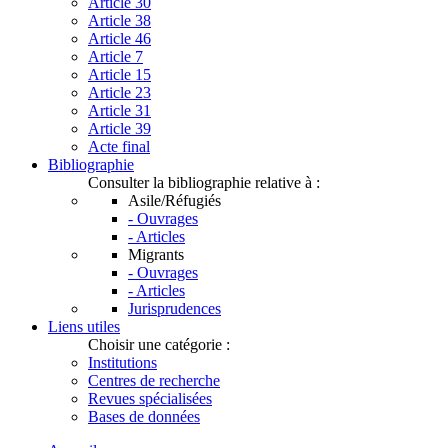
Article 30
Article 38
Article 46
Article 7
Article 15
Article 23
Article 31
Article 39
Acte final
Bibliographie
Consulter la bibliographie relative à :
Asile/Réfugiés
- Ouvrages
- Articles
Migrants
- Ouvrages
- Articles
Jurisprudences
Liens utiles
Choisir une catégorie :
Institutions
Centres de recherche
Revues spécialisées
Bases de données