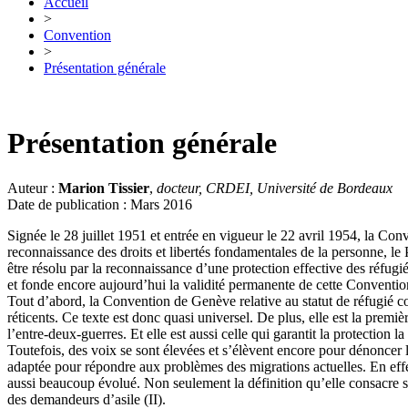
Accueil
>
Convention
>
Présentation générale
Présentation générale
Auteur :
Marion Tissier
,
docteur, CRDEI, Université de Bordeaux
Date de publication : Mars 2016
Signée le 28 juillet 1951 et entrée en vigueur le 22 avril 1954, la Co
reconnaissance des droits et libertés fondamentales de la personne, le
être résolu par la reconnaissance d’une protection effective des réfugi
et fonde encore aujourd’hui la validité permanente de cette Conventio
Tout d’abord, la Convention de Genève relative au statut de réfugié com
réticents. Ce texte est donc quasi universel. De plus, elle est la prem
l’entre-deux-guerres. Et elle est aussi celle qui garantit la protection l
Toutefois, des voix se sont élevées et s’élèvent encore pour dénoncer l
adaptée pour répondre aux problèmes des migrations actuelles. En effet
aussi beaucoup évolué. Non seulement la définition qu’elle consacre se
des demandeurs d’asile (II).