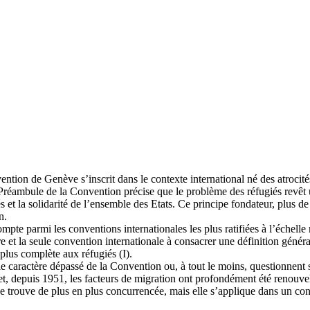
nvention de Genève s’inscrit dans le contexte international né des atro
 Préambule de la Convention précise que le problème des réfugiés revêt u
és et la solidarité de l’ensemble des Etats. Ce principe fondateur, plus d
n.
pte parmi les conventions internationales les plus ratifiées à l’échelle m
ière et la seule convention internationale à consacrer une définition gén
a plus complète aux réfugiés (I).
e caractère dépassé de la Convention ou, à tout le moins, questionnent sa 
, depuis 1951, les facteurs de migration ont profondément été renouvelés 
 trouve de plus en plus concurrencée, mais elle s’applique dans un cont