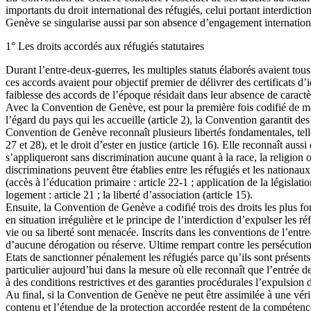
importants du droit international des réfugiés, celui portant interdict
Genève se singularise aussi par son absence d’engagement internationa
1° Les droits accordés aux réfugiés statutaires
Durant l’entre-deux-guerres, les multiples statuts élaborés avaient tous
ces accords avaient pour objectif premier de délivrer des certificats d
faiblesse des accords de l’époque résidait dans leur absence de caractère 
Avec la Convention de Genève, est pour la première fois codifié de man
l’égard du pays qui les accueille (article 2), la Convention garantit de
Convention de Genève reconnaît plusieurs libertés fondamentales, telle que
27 et 28), et le droit d’ester en justice (article 16). Elle reconnaît aus
s’appliqueront sans discrimination aucune quant à la race, la religion ou
discriminations peuvent être établies entre les réfugiés et les nationaux
(accès à l’éducation primaire : article 22-1 ; application de la législatio
logement : article 21 ; la liberté d’association (article 15).
Ensuite, la Convention de Genève a codifié trois des droits les plus fo
en situation irrégulière et le principe de l’interdiction d’expulser les 
vie ou sa liberté sont menacée. Inscrits dans les conventions de l’entre
d’aucune dérogation ou réserve. Ultime rempart contre les persécutions,
Etats de sanctionner pénalement les réfugiés parce qu’ils sont présents 
particulier aujourd’hui dans la mesure où elle reconnaît que l’entrée 
à des conditions restrictives et des garanties procédurales l’expulsion d
Au final, si la Convention de Genève ne peut être assimilée à une véri
contenu et l’étendue de la protection accordée restent de la compétence 