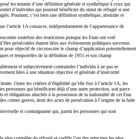
opposé les tenants d’une définition générale et synthétique à ceux qui
tiel d’individus qui pourrait bénéficier du statut de réfugié si une
iés. Pourtant, c’est bien une définition synthétique, abstraite et
ité que l’article 1A consacre, indépendamment de l’appartenance de
encontre toutefois des restrictions puisque les Etats ont voté
s d’être persécutées étaient liées aux événements politiques survenus
nt pour objectif de circonscrire le champ d’application potentiellement
ques et temporelles de la définition de 1951 et son champ
lablement et subjectivement contraindre l’individu à ne pas se
vement liées à une situation objective et générale d’insécurité
te. Outre les critères d’éligibilité qu’elle fixe à l’article 1A, les
les personnes qui bénéficient déjà d’une autre protection, soit parce
 et obligations attachés à la possession de la nationalité de cet Etat.
es crimes graves, dont des actes de persécution à l’origine de la fuite
universelle et contraignante qui, parmi les personnes qui sont
la plus complète du réfugié et codifie l’un des principes les plus