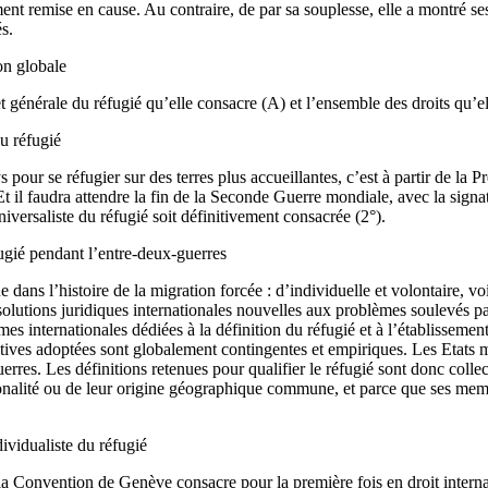
nt remise en cause. Au contraire, de par sa souplesse, elle a montré ses
s.
on globale
 générale du réfugié qu’elle consacre (A) et l’ensemble des droits qu’ell
du réfugié
pour se réfugier sur des terres plus accueillantes, c’est à partir de la 
). Et il faudra attendre la fin de la Seconde Guerre mondiale, avec la s
versaliste du réfugié soit définitivement consacrée (2°).
ugié pendant l’entre-deux-guerres
ans l’histoire de la migration forcée : d’individuelle et volontaire, voi
olutions juridiques internationales nouvelles aux problèmes soulevés pa
 internationales dédiées à la définition du réfugié et à l’établissement
ves adoptées sont globalement contingentes et empiriques. Les Etats mul
rres. Les définitions retenues pour qualifier le réfugié sont donc colle
ionalité ou de leur origine géographique commune, et parce que ses mem
ividualiste du réfugié
a Convention de Genève consacre pour la première fois en droit internati