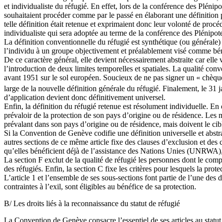
et individualiste du réfugié. En effet, lors de la conférence des Plénip
souhaitaient procéder comme par le passé en élaborant une définition pa
telle définition était retenue et exprimaient donc leur volonté de procé
individualiste qui sera adoptée au terme de la conférence des Plénipote
La définition conventionnelle du réfugié est synthétique (ou générale) 
l’individu à un groupe objectivement et préalablement visé comme bénéf
De ce caractère général, elle devient nécessairement abstraite car elle 
l’introduction de deux limites temporelles et spatiales. La qualité conv
avant 1951 sur le sol européen. Soucieux de ne pas signer un « chèque e
large de la nouvelle définition générale du réfugié. Finalement, le 31
d’application devient donc définitivement universel.
Enfin, la définition du réfugié retenue est résolument individuelle. En
prévaloir de la protection de son pays d’origine ou de résidence. Les m
prévalant dans son pays d’origine ou de résidence, mais doivent le cib
Si la Convention de Genève codifie une définition universelle et abstrait
autres sections de ce même article fixe des clauses d’exclusion et des c
qu’elles bénéficient déjà de l’assistance des Nations Unies (UNRWA), soi
La section F exclut de la qualité de réfugié les personnes dont le comp
des réfugiés. Enfin, la section C fixe les critères pour lesquels la prot
L’article 1 et l’ensemble de ses sous-sections font partie de l’une des
contraintes à l’exil, sont éligibles au bénéfice de sa protection.
B/ Les droits liés à la reconnaissance du statut de réfugié
La Convention de Genève consacre l’essentiel de ses articles au statut d