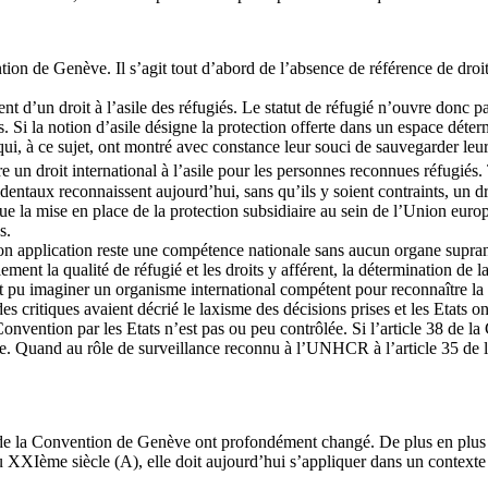
on de Genève. Il s’agit tout d’abord de l’absence de référence de droit 
un droit à l’asile des réfugiés. Le statut de réfugié n’ouvre donc pas de
es. Si la notion d’asile désigne la protection offerte dans un espace déte
qui, à ce sujet, ont montré avec constance leur souci de sauvegarder leur 
tre un droit international à l’asile pour les personnes reconnues réfugiés.
 occidentaux reconnaissent aujourd’hui, sans qu’ils y soient contraints, un
e la mise en place de la protection subsidiaire au sein de l’Union europ
s.
on application reste une compétence nationale sans aucun organe supran
ement la qualité de réfugié et les droits y afférent, la détermination de l
rait pu imaginer un organisme international compétent pour reconnaître la
es critiques avaient décrié le laxisme des décisions prises et les Etats 
Convention par les Etats n’est pas ou peu contrôlée. Si l’article 38 de la 
aisie. Quand au rôle de surveillance reconnu à l’UNHCR à l’article 35 d
ion de la Convention de Genève ont profondément changé. De plus en plus
du XXIème siècle (A), elle doit aujourd’hui s’appliquer dans un contexte 