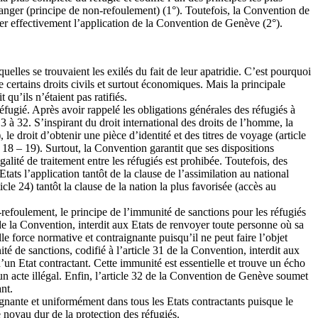
 danger (principe de non-refoulement) (1°). Toutefois, la Convention de
ler effectivement l’application de la Convention de Genève (2°).
uelles se trouvaient les exilés du fait de leur apatridie. C’est pourquoi
 certains droits civils et surtout économiques. Mais la principale
 qu’ils n’étaient pas ratifiés.
fugié. Après avoir rappelé les obligations générales des réfugiés à
 3 à 32. S’inspirant du droit international des droits de l’homme, la
 le droit d’obtenir une pièce d’identité et des titres de voyage (article
7 – 18 – 19). Surtout, la Convention garantit que ses dispositions
galité de traitement entre les réfugiés est prohibée. Toutefois, des
Etats l’application tantôt de la clause de l’assimilation au national
rticle 24) tantôt la clause de la nation la plus favorisée (accès au
-refoulement, le principe de l’immunité de sanctions pour les réfugiés
33 de la Convention, interdit aux Etats de renvoyer toute personne où sa
le force normative et contraignante puisqu’il ne peut faire l’objet
é de sanctions, codifié à l’article 31 de la Convention, interdit aux
d’un Etat contractant. Cette immunité est essentielle et trouve un écho
un acte illégal. Enfin, l’article 32 de la Convention de Genève soumet
nt.
ignante et uniformément dans tous les Etats contractants puisque le
e noyau dur de la protection des réfugiés.