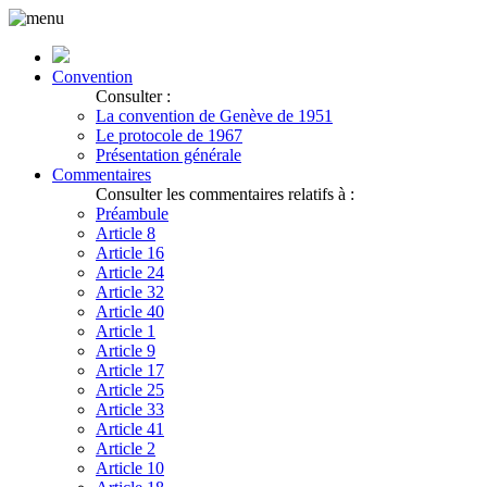
Convention
Consulter :
La convention de Genève de 1951
Le protocole de 1967
Présentation générale
Commentaires
Consulter les commentaires relatifs à :
Préambule
Article 8
Article 16
Article 24
Article 32
Article 40
Article 1
Article 9
Article 17
Article 25
Article 33
Article 41
Article 2
Article 10