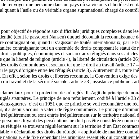
ion de renvoyer une personne dans un pays où sa vie ou sa liberté est en
l quant à l’asile ou de véritable organe supranational chargé de contrô
 pour objectif de répondre aux difficultés juridiques complexes dans lesq
’identité (dont le passeport Nansen) duquel découlait la reconnaissance de
contraignant ou, quand il s’agissait de traités internationaux, par le fait
ière contraignante tout un ensemble de droits composant le statut de ré
s droits politiques, économiques et sociaux aux réfugiés dans ses articles
 la liberté de religion (article 4), la liberté de circulation (article 26),
si des droits économiques et sociaux tel que le droit au travail (article 1
 le pays d’origine entre les réfugiés (article 3). Autrement dit, toute iné
. En effet, selon les droits et libertés reconnus, la Convention exige des 
n du travail et de la sécurité sociale : article 23 ; assistance publique : a
ndamentaux pour la protection des réfugiés. Il s’agit du principe de non
réfugiés statutaires. Le principe de non refoulement, codifié à l’article 
-deux-guerres, c’est en 1951 que ce principe se voit reconnaître une réel
 il a depuis acquis la valeur de règle coutumière. Le principe d’immunit
irrégulièrement ou sont entrés irrégulièrement sur le territoire national 
de personnes fuyant des persécutions ne doit pas être considérée comme 
es réfugiés se trouvant régulièrement sur le territoire d’un Etat contracta
table « déclaration des droits du réfugié » applicable de manière contra
nationale, elle fixe cependant les principes essentiels qui constituent l