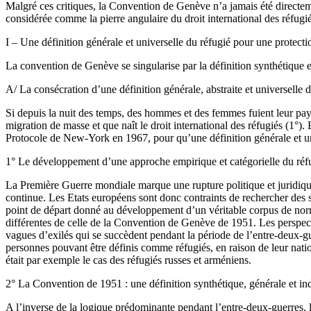
Malgré ces critiques, la Convention de Genève n’a jamais été directeme
considérée comme la pierre angulaire du droit international des réfugié
I – Une définition générale et universelle du réfugié pour une protecti
La convention de Genève se singularise par la définition synthétique et
A/ La consécration d’une définition générale, abstraite et universelle 
Si depuis la nuit des temps, des hommes et des femmes fuient leur pays 
migration de masse et que naît le droit international des réfugiés (1°
Protocole de New-York en 1967, pour qu’une définition générale et uni
1° Le développement d’une approche empirique et catégorielle du réf
La Première Guerre mondiale marque une rupture politique et juridique d
continue. Les Etats européens sont donc contraints de rechercher des s
point de départ donné au développement d’un véritable corpus de normes
différentes de celle de la Convention de Genève de 1951. Les perspecti
vagues d’exilés qui se succèdent pendant la période de l’entre-deux-gue
personnes pouvant être définis comme réfugiés, en raison de leur nat
était par exemple le cas des réfugiés russes et arméniens.
2° La Convention de 1951 : une définition synthétique, générale et ind
A l’inverse de la logique prédominante pendant l’entre-deux-guerres, l