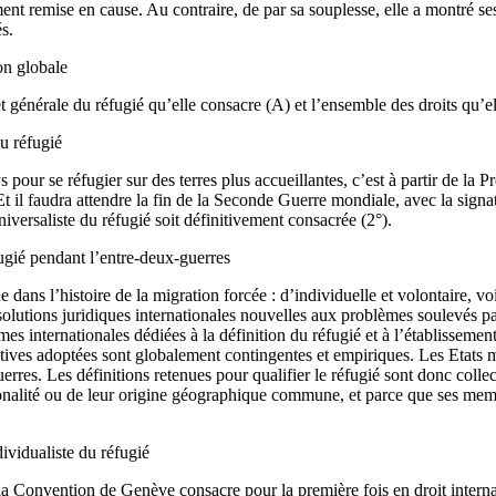
nt remise en cause. Au contraire, de par sa souplesse, elle a montré ses
s.
on globale
 générale du réfugié qu’elle consacre (A) et l’ensemble des droits qu’ell
du réfugié
pour se réfugier sur des terres plus accueillantes, c’est à partir de la 
). Et il faudra attendre la fin de la Seconde Guerre mondiale, avec la s
versaliste du réfugié soit définitivement consacrée (2°).
ugié pendant l’entre-deux-guerres
ans l’histoire de la migration forcée : d’individuelle et volontaire, voi
olutions juridiques internationales nouvelles aux problèmes soulevés pa
 internationales dédiées à la définition du réfugié et à l’établissement
ves adoptées sont globalement contingentes et empiriques. Les Etats mul
rres. Les définitions retenues pour qualifier le réfugié sont donc colle
ionalité ou de leur origine géographique commune, et parce que ses mem
ividualiste du réfugié
a Convention de Genève consacre pour la première fois en droit internati