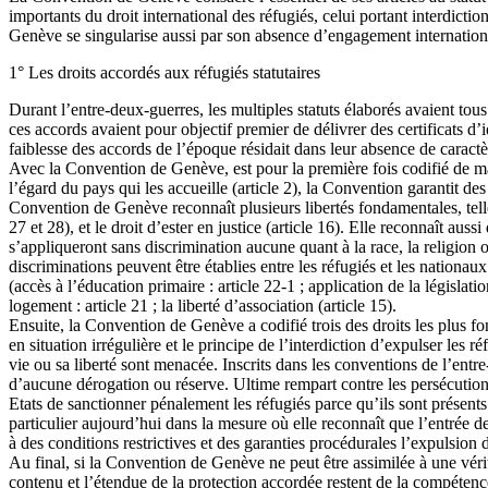
importants du droit international des réfugiés, celui portant interdict
Genève se singularise aussi par son absence d’engagement internationa
1° Les droits accordés aux réfugiés statutaires
Durant l’entre-deux-guerres, les multiples statuts élaborés avaient tous
ces accords avaient pour objectif premier de délivrer des certificats d
faiblesse des accords de l’époque résidait dans leur absence de caractère 
Avec la Convention de Genève, est pour la première fois codifié de man
l’égard du pays qui les accueille (article 2), la Convention garantit de
Convention de Genève reconnaît plusieurs libertés fondamentales, telle que
27 et 28), et le droit d’ester en justice (article 16). Elle reconnaît aus
s’appliqueront sans discrimination aucune quant à la race, la religion ou
discriminations peuvent être établies entre les réfugiés et les nationaux
(accès à l’éducation primaire : article 22-1 ; application de la législatio
logement : article 21 ; la liberté d’association (article 15).
Ensuite, la Convention de Genève a codifié trois des droits les plus fo
en situation irrégulière et le principe de l’interdiction d’expulser les 
vie ou sa liberté sont menacée. Inscrits dans les conventions de l’entre
d’aucune dérogation ou réserve. Ultime rempart contre les persécutions,
Etats de sanctionner pénalement les réfugiés parce qu’ils sont présents 
particulier aujourd’hui dans la mesure où elle reconnaît que l’entrée 
à des conditions restrictives et des garanties procédurales l’expulsion d
Au final, si la Convention de Genève ne peut être assimilée à une véri
contenu et l’étendue de la protection accordée restent de la compétence 