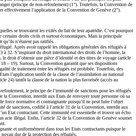
 danger (principe de non-refoulement) (1°). Toutefois, la Convention de
ler effectivement l’application de la Convention de Genève (2°).
uelles se trouvaient les exilés du fait de leur apatridie. C’est pourquoi
 certains droits civils et surtout économiques. Mais la principale
 qu’ils n’étaient pas ratifiés.
fugié. Après avoir rappelé les obligations générales des réfugiés à
 3 à 32. S’inspirant du droit international des droits de l’homme, la
 le droit d’obtenir une pièce d’identité et des titres de voyage (article
7 – 18 – 19). Surtout, la Convention garantit que ses dispositions
galité de traitement entre les réfugiés est prohibée. Toutefois, des
Etats l’application tantôt de la clause de l’assimilation au national
rticle 24) tantôt la clause de la nation la plus favorisée (accès au
-refoulement, le principe de l’immunité de sanctions pour les réfugiés
33 de la Convention, interdit aux Etats de renvoyer toute personne où sa
le force normative et contraignante puisqu’il ne peut faire l’objet
é de sanctions, codifié à l’article 31 de la Convention, interdit aux
d’un Etat contractant. Cette immunité est essentielle et trouve un écho
un acte illégal. Enfin, l’article 32 de la Convention de Genève soumet
nt.
ignante et uniformément dans tous les Etats contractants puisque le
e noyau dur de la protection des réfugiés.