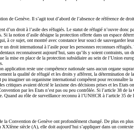
on de Genève. Il s’agit tout d’abord de l’absence de référence de droit 
un droit à l’asile des réfugiés. Le statut de réfugié n’ouvre donc pas de
es. Si la notion d’asile désigne la protection offerte dans un espace déte
qui, à ce sujet, ont montré avec constance leur souci de sauvegarder leur 
tre un droit international à l’asile pour les personnes reconnues réfugiés.
 occidentaux reconnaissent aujourd’hui, sans qu’ils y soient contraints, un
e la mise en place de la protection subsidiaire au sein de l’Union europ
s.
on application reste une compétence nationale sans aucun organe supran
ement la qualité de réfugié et les droits y afférent, la détermination de l
rait pu imaginer un organisme international compétent pour reconnaître la
es critiques avaient décrié le laxisme des décisions prises et les Etats 
Convention par les Etats n’est pas ou peu contrôlée. Si l’article 38 de la 
aisie. Quand au rôle de surveillance reconnu à l’UNHCR à l’article 35 d
ion de la Convention de Genève ont profondément changé. De plus en plus
du XXIème siècle (A), elle doit aujourd’hui s’appliquer dans un contexte 