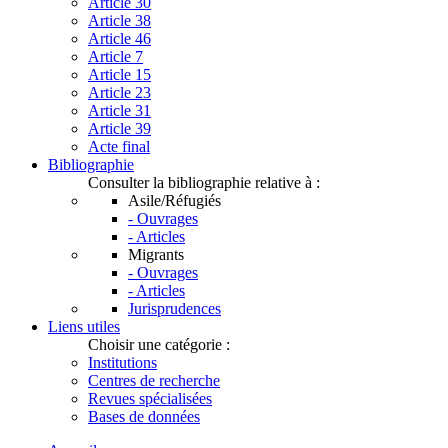
Article 30
Article 38
Article 46
Article 7
Article 15
Article 23
Article 31
Article 39
Acte final
Bibliographie
Consulter la bibliographie relative à :
Asile/Réfugiés
- Ouvrages
- Articles
Migrants
- Ouvrages
- Articles
Jurisprudences
Liens utiles
Choisir une catégorie :
Institutions
Centres de recherche
Revues spécialisées
Bases de données