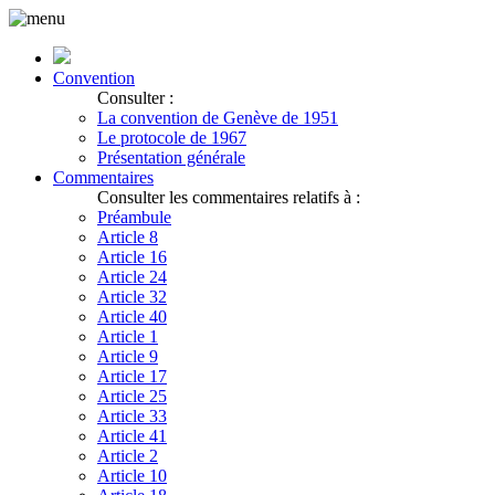
Convention
Consulter :
La convention de Genève de 1951
Le protocole de 1967
Présentation générale
Commentaires
Consulter les commentaires relatifs à :
Préambule
Article 8
Article 16
Article 24
Article 32
Article 40
Article 1
Article 9
Article 17
Article 25
Article 33
Article 41
Article 2
Article 10