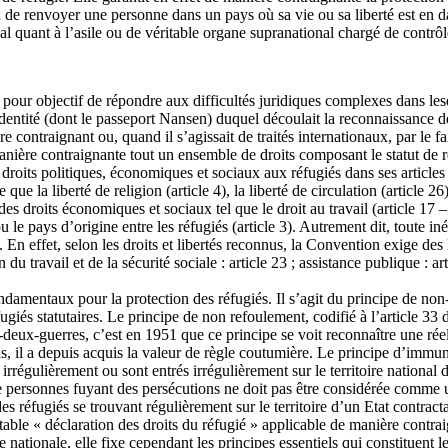
ion de renvoyer une personne dans un pays où sa vie ou sa liberté est en
l quant à l’asile ou de véritable organe supranational chargé de contrô
 pour objectif de répondre aux difficultés juridiques complexes dans lesq
’identité (dont le passeport Nansen) duquel découlait la reconnaissance de
contraignant ou, quand il s’agissait de traités internationaux, par le fait
ière contraignante tout un ensemble de droits composant le statut de ré
s droits politiques, économiques et sociaux aux réfugiés dans ses articles
 la liberté de religion (article 4), la liberté de circulation (article 26),
si des droits économiques et sociaux tel que le droit au travail (article 1
 le pays d’origine entre les réfugiés (article 3). Autrement dit, toute iné
. En effet, selon les droits et libertés reconnus, la Convention exige des 
n du travail et de la sécurité sociale : article 23 ; assistance publique : a
ndamentaux pour la protection des réfugiés. Il s’agit du principe de non
réfugiés statutaires. Le principe de non refoulement, codifié à l’article 
-deux-guerres, c’est en 1951 que ce principe se voit reconnaître une réel
 il a depuis acquis la valeur de règle coutumière. Le principe d’immunit
irrégulièrement ou sont entrés irrégulièrement sur le territoire national 
de personnes fuyant des persécutions ne doit pas être considérée comme 
es réfugiés se trouvant régulièrement sur le territoire d’un Etat contracta
table « déclaration des droits du réfugié » applicable de manière contra
nationale, elle fixe cependant les principes essentiels qui constituent l