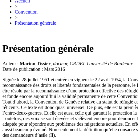
Accueil
>
Convention
>
Présentation générale
Présentation générale
Auteur :
Marion Tissier
,
docteur, CRDEI, Université de Bordeaux
Date de publication : Mars 2016
Signée le 28 juillet 1951 et entrée en vigueur le 22 avril 1954, la Co
reconnaissance des droits et libertés fondamentales de la personne, le
être résolu par la reconnaissance d’une protection effective des réfugi
et fonde encore aujourd’hui la validité permanente de cette Conventio
Tout d’abord, la Convention de Genève relative au statut de réfugié com
réticents. Ce texte est donc quasi universel. De plus, elle est la prem
l’entre-deux-guerres. Et elle est aussi celle qui garantit la protection l
Toutefois, des voix se sont élevées et s’élèvent encore pour dénoncer l
adaptée pour répondre aux problèmes des migrations actuelles. En effet
aussi beaucoup évolué. Non seulement la définition qu’elle consacre se
des demandeurs d’asile (II).