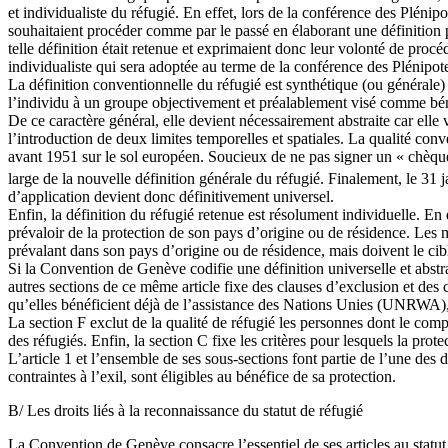
et individualiste du réfugié. En effet, lors de la conférence des Plénip
souhaitaient procéder comme par le passé en élaborant une définition pa
telle définition était retenue et exprimaient donc leur volonté de procé
individualiste qui sera adoptée au terme de la conférence des Plénipote
La définition conventionnelle du réfugié est synthétique (ou générale) 
l’individu à un groupe objectivement et préalablement visé comme bénéf
De ce caractère général, elle devient nécessairement abstraite car elle 
l’introduction de deux limites temporelles et spatiales. La qualité conv
avant 1951 sur le sol européen. Soucieux de ne pas signer un « chèque e
large de la nouvelle définition générale du réfugié. Finalement, le 31
d’application devient donc définitivement universel.
Enfin, la définition du réfugié retenue est résolument individuelle. En
prévaloir de la protection de son pays d’origine ou de résidence. Les m
prévalant dans son pays d’origine ou de résidence, mais doivent le cib
Si la Convention de Genève codifie une définition universelle et abstrait
autres sections de ce même article fixe des clauses d’exclusion et des c
qu’elles bénéficient déjà de l’assistance des Nations Unies (UNRWA), soi
La section F exclut de la qualité de réfugié les personnes dont le comp
des réfugiés. Enfin, la section C fixe les critères pour lesquels la prot
L’article 1 et l’ensemble de ses sous-sections font partie de l’une des
contraintes à l’exil, sont éligibles au bénéfice de sa protection.
B/ Les droits liés à la reconnaissance du statut de réfugié
La Convention de Genève consacre l’essentiel de ses articles au statut d