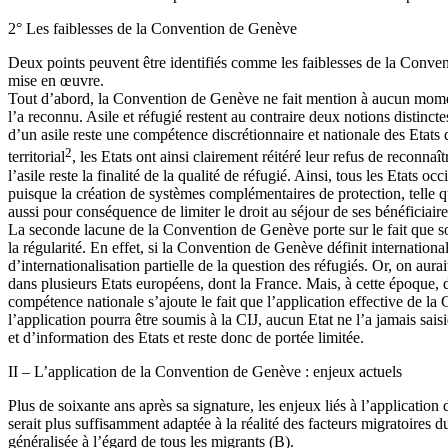
2° Les faiblesses de la Convention de Genève
Deux points peuvent être identifiés comme les faiblesses de la Conventi
mise en œuvre.
Tout d’abord, la Convention de Genève ne fait mention à aucun moment d’
l’a reconnu. Asile et réfugié restent au contraire deux notions distinct
d’un asile reste une compétence discrétionnaire et nationale des Etats 
2
territorial
, les Etats ont ainsi clairement réitéré leur refus de reconnaî
l’asile reste la finalité de la qualité de réfugié. Ainsi, tous les Etats
puisque la création de systèmes complémentaires de protection, telle qu
aussi pour conséquence de limiter le droit au séjour de ses bénéficiaire
La seconde lacune de la Convention de Genève porte sur le fait que s
la régularité. En effet, si la Convention de Genève définit international
d’internationalisation partielle de la question des réfugiés. Or, on au
dans plusieurs Etats européens, dont la France. Mais, à cette époque, d
compétence nationale s’ajoute le fait que l’application effective de la 
l’application pourra être soumis à la CIJ, aucun Etat ne l’a jamais s
et d’information des Etats et reste donc de portée limitée.
II – L’application de la Convention de Genève : enjeux actuels
Plus de soixante ans après sa signature, les enjeux liés à l’applicat
serait plus suffisamment adaptée à la réalité des facteurs migratoires 
généralisée à l’égard de tous les migrants (B).