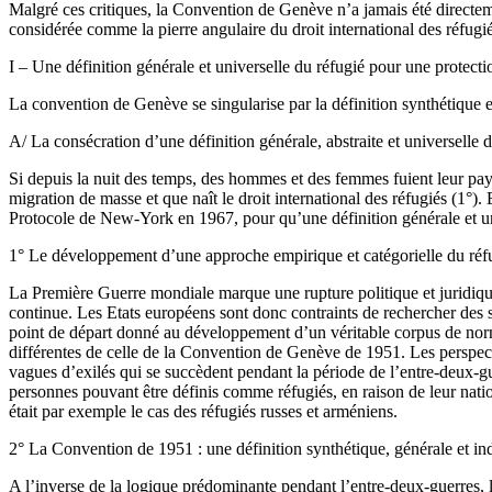
Malgré ces critiques, la Convention de Genève n’a jamais été directeme
considérée comme la pierre angulaire du droit international des réfugié
I – Une définition générale et universelle du réfugié pour une protecti
La convention de Genève se singularise par la définition synthétique et
A/ La consécration d’une définition générale, abstraite et universelle 
Si depuis la nuit des temps, des hommes et des femmes fuient leur pays 
migration de masse et que naît le droit international des réfugiés (1°
Protocole de New-York en 1967, pour qu’une définition générale et uni
1° Le développement d’une approche empirique et catégorielle du réf
La Première Guerre mondiale marque une rupture politique et juridique d
continue. Les Etats européens sont donc contraints de rechercher des s
point de départ donné au développement d’un véritable corpus de normes
différentes de celle de la Convention de Genève de 1951. Les perspecti
vagues d’exilés qui se succèdent pendant la période de l’entre-deux-gue
personnes pouvant être définis comme réfugiés, en raison de leur nat
était par exemple le cas des réfugiés russes et arméniens.
2° La Convention de 1951 : une définition synthétique, générale et ind
A l’inverse de la logique prédominante pendant l’entre-deux-guerres, l