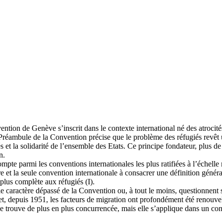
nvention de Genève s’inscrit dans le contexte international né des atro
 Préambule de la Convention précise que le problème des réfugiés revêt u
és et la solidarité de l’ensemble des Etats. Ce principe fondateur, plus d
n.
pte parmi les conventions internationales les plus ratifiées à l’échelle m
ière et la seule convention internationale à consacrer une définition gén
a plus complète aux réfugiés (I).
e caractère dépassé de la Convention ou, à tout le moins, questionnent sa 
, depuis 1951, les facteurs de migration ont profondément été renouvelés 
 trouve de plus en plus concurrencée, mais elle s’applique dans un cont