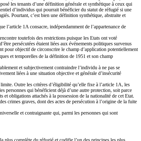
opposé les tenants d’une définition générale et synthétique à ceux qui
tiel d’individus qui pourrait bénéficier du statut de réfugié si une
iés. Pourtant, c’est bien une définition synthétique, abstraite et
ité que l’article 1A consacre, indépendamment de l’appartenance de
encontre toutefois des restrictions puisque les Etats ont voté
s d’être persécutées étaient liées aux événements politiques survenus
nt pour objectif de circonscrire le champ d’application potentiellement
ques et temporelles de la définition de 1951 et son champ
lablement et subjectivement contraindre l’individu à ne pas se
vement liées à une situation objective et générale d’insécurité
te. Outre les critères d’éligibilité qu’elle fixe à l’article 1A, les
les personnes qui bénéficient déjà d’une autre protection, soit parce
 et obligations attachés à la possession de la nationalité de cet Etat.
es crimes graves, dont des actes de persécution à l’origine de la fuite
universelle et contraignante qui, parmi les personnes qui sont
la plus complète du réfugié et codifie l’un des principes les plus