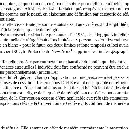
otentiaires, la question de la méthode à suivre pour définir le réfugié a 
r catégorie. Ainsi, les Etats-Unis étaient préoccupés par le nombre poten
der comme par le passé, en élaborant une définition par catégorie de réfug
ntiaires.
car elle vise « toute personne » satisfaisant aux critères dit d’éligibil
iciaire de la qualité de réfugié.
vise un ensemble virtuel de personnes. En 1951, cette logique virtuelle r
entionnelle de réfugié était alors limitée aux personnes dont les crainte
n blanc » pour le futur, ces deux limites ratione temporis et loci avaie
1
 janvier 1967, le Protocole de New-York
supprime les limites géographi
 effet, elle procède par énumération exhaustive de motifs qui doivent va
enaces auxquelles l’individu doit être confronté ne peuvent être exclusi
ler personnellement. (article 1A)
e du réfugié, son champ d’application ratione personae n’est pas sans limi
lauses de cessation. Les Sections D et E exclut de la qualité de réfugié 
t parce qu’elles ont fui dans un Etat tiers et bénéficient déjà des droits
ortement est indigne de la qualité de réfugié parce qu’elles ont commis d
ection de la Convention cessera d’être applicable aux réfugiés statutaires.
 dispositions clés de la Convention de Genève ; ils codifient de manière 
e réfugié. Elle garantit en effet de manière contraignante la protection 